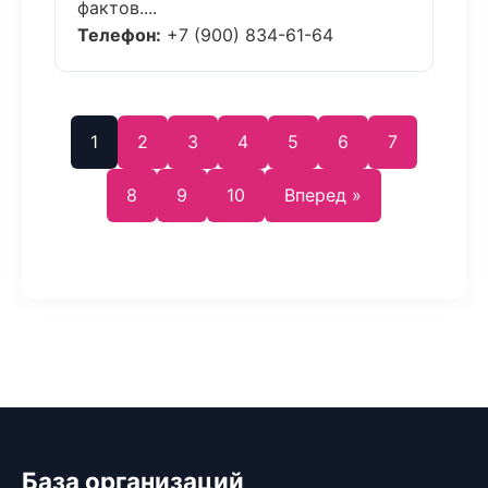
фактов....
Телефон:
+7 (900) 834-61-64
1
2
3
4
5
6
7
8
9
10
Вперед »
База организаций