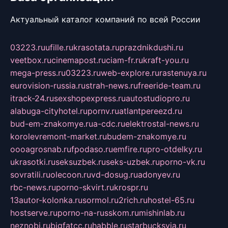
Актуальный каталог компаний по всей России
03223.ru
ufille.ru
krasotata.ru
prazdnikdushi.ru
veetbox.ru
cinemapost.ru
ciam-fr.ru
kraft-you.ru
mega-press.ru
03223.ru
web-explore.ru
rastenuya.ru
eurovision-russia.ru
strah-news.ru
freeride-team.ru
itrack-24.ru
sexshopexpress.ru
autostudiopro.ru
alabuga-cityhotel.ru
pornv.ru
atlantpereezd.ru
bud-em-znakomye.ru
a-cdc.ru
elektrostal-news.ru
korolevremont-market.ru
budem-znakomye.ru
oooagrosnab.ru
fpodaso.ru
emfire.ru
pro-otdelky.ru
ukrasotki.ru
seksuzbek.ru
seks-uzbek.ru
porno-vk.ru
sovratili.ru
olecoon.ru
vd-dosug.ru
adonyev.ru
rbc-news.ru
porno-skvirt.ru
krospr.ru
13autor-kolonka.ru
sormol.ru
2rich.ru
hostel-65.ru
hostserve.ru
porno-na-russkom.ru
mishinlab.ru
neznobi.ru
bigfatcc.ru
habble.ru
starbucksvia.ru