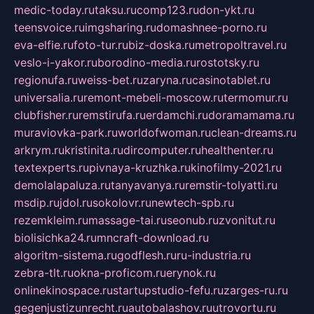
medic-today.ru
taksu.ru
comp123.ru
don-ykt.ru
teensvoice.ru
imgsharing.ru
domashnee-porno.ru
eva-elfie.ru
foto-tur.ru
biz-doska.ru
metropoltravel.ru
veslo-i-yakor.ru
borodino-media.ru
rostotsky.ru
regionufa.ru
weiss-bet.ru
zaryna.ru
casinotablet.ru
universalia.ru
remont-mebeli-moscow.ru
termomur.ru
clubfisher.ru
remstirufa.ru
erdamchi.ru
doramamama.ru
muraviovka-park.ru
worldofwoman.ru
clean-dreams.ru
arkrym.ru
kristinita.ru
dircomputer.ru
healthenter.ru
textexperts.ru
pivnaya-kruzhka.ru
kinofilmy-2021.ru
demolalapaluza.ru
tanyavanya.ru
remstir-tolyatti.ru
msdip.ru
jdol.ru
sokolovr.ru
newtech-spb.ru
rezemkleim.ru
massage-tai.ru
seonub.ru
zvonitut.ru
biolisichka24.ru
mncraft-download.ru
algoritm-sistema.ru
godflesh.ru
ru-industria.ru
zebra-tlt.ru
okna-proficom.ru
erynok.ru
onlinekinospace.ru
startupstudio-fefu.ru
zarges-ru.ru
gegenjustizunrecht.ru
autobalashov.ru
utrovortu.ru