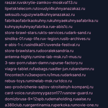
raszar.ru
vskrytie-zamkov-moskva113.ru
lipetsktelecom.ru
tovudyi4kuhnyanazakaz.ru
seksuzb.ru
guzywia4kuhnyanazakaz.ru
fabrikaofabrikaokuhny.ru
kuhnyaekuhnyaafabrika.ru
kuhnyaykuhnyayfabrika.ru
e-abis1c.ru
store-brawl-stars.ru
kts-services.ru
dark-sand.ru
sindika-01.ru
sp-life.ru
x-legion.ru
sib-archives.ru
e-abis-1-c.ru
sindika01.ru
venda-festival.ru
store-brawlstars.ru
dooraleksandria.ru
antenna-highly.ru
mine-lab-msk.ru
1-mus.ru
3-sex-porn.ru
ban-damn.ru
purse-factory.ru
viagra-tablet.ru
fasbags.ru
adler-jun.ru
bandamn.ru
fincontech.ru
3sexporn.ru
1mus.ru
darksand.ru
rebus-toys.ru
minelab-msk.ru
rtdco.ru
seo-prodvizhenie-sajtov-stroitelnyh-kompanij.ru
card-voice.ru
rulonnyygazon177.ru
snow-guard.ru
domizbrusa-9x12spb.ru
demaholding.ru
aalse.ru
a380club.ru
argentinamia.ru
perkoka.ru
movie-one.ru