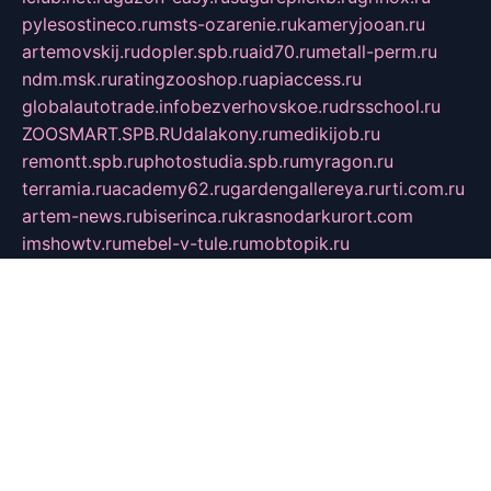
pylesostineco.ru
msts-ozarenie.ru
kameryjooan.ru
artemovskij.ru
dopler.spb.ru
aid70.ru
metall-perm.ru
ndm.msk.ru
ratingzooshop.ru
apiaccess.ru
globalautotrade.info
bezverhovskoe.ru
drsschool.ru
ZOOSMART.SPB.RU
dalakony.ru
medikijob.ru
remontt.spb.ru
photostudia.spb.ru
myragon.ru
terramia.ru
academy62.ru
gardengallereya.ru
rti.com.ru
artem-news.ru
biserinca.ru
krasnodarkurort.com
imshowtv.ru
mebel-v-tule.ru
mobtopik.ru
pcsecurity.net.ru
tool-sib.ru
multimetrunit.ru
sp-tour.ru
fan-cs.ru
santeh-russia.ru
symbian9.net.ru
DSHAIR.RU
tmmotors.spb.ru
xjocuricopii.com
musavtomat.msk.ru
obustrojdom.ru
sovetcik.ru
ybaranovskaya.ru
ppknews.ru
cult-alshei.ru
JAPANRUSSIA.RU
proekciyamebel.ru
imper-finans.ru
rim.org.ru
glamourai.ru
brassminus.ru
zabor-pro.ru
ftn.pp.ru
dorogoe58.ru
laimengpacker.ru
kuzova-zapchasti.ru
sageerp.ru
taxodrom.ru
dsrazvitie.ru
hardcity.net.ru