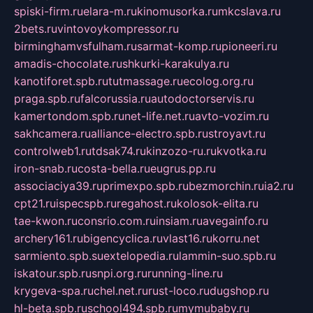
spiski-firm.ru
elara-m.ru
kinomusorka.ru
mkcslava.ru
2bets.ru
vintovoykompressor.ru
birminghamvsfulham.ru
sarmat-komp.ru
pioneeri.ru
amadis-chocolate.ru
shkurki-karakulya.ru
kanotiforet.spb.ru
tutmassage.ru
ecolog.org.ru
praga.spb.ru
falcorussia.ru
autodoctorservis.ru
kamertondom.spb.ru
net-life.net.ru
avto-vozim.ru
sakhcamera.ru
alliance-electro.spb.ru
stroyavt.ru
controlweb1.ru
tdsak74.ru
kinzozo-ru.ru
kvotka.ru
iron-snab.ru
costa-bella.ru
eugrus.pp.ru
associaciya39.ru
primexpo.spb.ru
bezmorchin.ru
ia2.ru
cpt21.ru
ispecspb.ru
regahost.ru
kolosok-elita.ru
tae-kwon.ru
consrio.com.ru
insiam.ru
avegainfo.ru
archery161.ru
bigencyclica.ru
vlast16.ru
korru.net
sarmiento.spb.su
extelopedia.ru
lammin-suo.spb.ru
iskatour.spb.ru
snpi.org.ru
running-line.ru
krygeva-spa.ru
chel.net.ru
rust-loco.ru
dugshop.ru
hl-beta.spb.ru
school494.spb.ru
mymubaby.ru