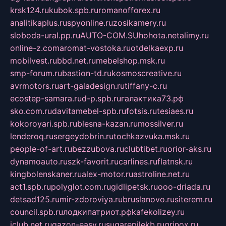
krsk124.ru
kubok.spb.ru
romanofforex.ru
analitikaplus.ru
spyonline.ru
zosikamery.ru
sloboda-ural.pp.ru
AUTO-COM.SU
hohota.net
alimy.ru
online-z.com
aromat-vostoka.ru
otdelkaexp.ru
mobilvest.ru
bbd.net.ru
mebelshop.msk.ru
smp-forum.ru
bastion-td.ru
kosmoscreative.ru
avrmotors.ru
art-galadesign.ru
tiffany-c.ru
ecostep-samara.ru
d-p.spb.ru
галактика73.рф
sko.com.ru
davitamebel-spb.ru
fotsis.ru
tesiaes.ru
kokoroyari.spb.ru
blesna-kazan.ru
mossilver.ru
lenderoq.ru
sergeydobrin.ru
tochkazvuka.msk.ru
people-of-art.ru
bezzubova.ru
clubtibet.ru
orior-aks.ru
dynamoauto.ru
szk-favorit.ru
carlines.ru
flatnsk.ru
kingbolenskaner.ru
alex-motor.ru
astroline.net.ru
act1.spb.ru
polyglot.com.ru
gidlipetsk.ru
ooo-driada.ru
detsad125.ru
mir-zdoroviya.ru
bruslanovo.ru
siterem.ru
council.spb.ru
лодкипатриот.рф
kafekolizey.ru
iclub.net.ru
gazon-easy.ru
sugarepilekb.ru
grinox.ru