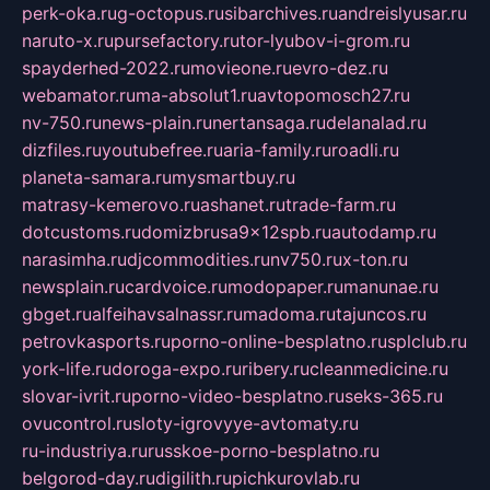
perk-oka.ru
g-octopus.ru
sibarchives.ru
andreislyusar.ru
naruto-x.ru
pursefactory.ru
tor-lyubov-i-grom.ru
spayderhed-2022.ru
movieone.ru
evro-dez.ru
webamator.ru
ma-absolut1.ru
avtopomosch27.ru
nv-750.ru
news-plain.ru
nertansaga.ru
delanalad.ru
dizfiles.ru
youtubefree.ru
aria-family.ru
roadli.ru
planeta-samara.ru
mysmartbuy.ru
matrasy-kemerovo.ru
ashanet.ru
trade-farm.ru
dotcustoms.ru
domizbrusa9x12spb.ru
autodamp.ru
narasimha.ru
djcommodities.ru
nv750.ru
x-ton.ru
newsplain.ru
cardvoice.ru
modopaper.ru
manunae.ru
gbget.ru
alfeihavsalnassr.ru
madoma.ru
tajuncos.ru
petrovkasports.ru
porno-online-besplatno.ru
splclub.ru
york-life.ru
doroga-expo.ru
ribery.ru
cleanmedicine.ru
slovar-ivrit.ru
porno-video-besplatno.ru
seks-365.ru
ovucontrol.ru
sloty-igrovyye-avtomaty.ru
ru-industriya.ru
russkoe-porno-besplatno.ru
belgorod-day.ru
digilith.ru
pichkurovlab.ru