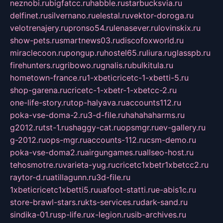
neznobi.ru
bigfatcc.ru
habble.ru
starbucksvia.ru
delfinet.ru
silvernano.ru
elestal.ru
vektor-doroga.ru
velotrenajery.ru
pronso54.ru
lenasever.ru
lovinskix.ru
show-pets.ru
smartnews03.ru
discofoxworld.ru
miraclecoon.ru
pongup.ru
hostel65.ru
liura.ru
glasspb.ru
firehunters.ru
gribowo.ru
gnalis.ru
bulkitula.ru
hometown-france.ru
1-xbeticricetc-1-xbetti-5.ru
shop-garena.ru
cricetc-1-xbetr-1-xbetcc-2.ru
one-life-story.ru
top-halyava.ru
accounts112.ru
poka-vse-doma-2.ru
3-d-file.ru
hahahaharms.ru
g2012.ru
tst-1.ru
shaggy-cat.ru
opsmgr.ru
ev-gallery.ru
g-2012.ru
ops-mgr.ru
accounts-112.ru
csm-demo.ru
poka-vse-doma2.ru
airgungames.ru
allseo-host.ru
tehosmotre.ru
varieta-yug.ru
cricetc1xbetr1xbetcc2.ru
raytor-d.ru
atillagunn.ru
3d-file.ru
1xbeticricetc1xbetti5.ru
uafoot-statti.ru
e-abis1c.ru
store-brawl-stars.ru
kts-services.ru
dark-sand.ru
sindika-01.ru
sp-life.ru
x-legion.ru
sib-archives.ru