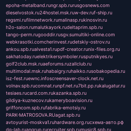
epoha-metalband.ru
ngr.spb.ru
rusgosnews.com
dieselvostok.ru
24hostel.msk.ru
w-dev.ru
f-ship.ru
regsmi.ru
filmnetwork.ru
malinasp.ru
kinosvin.ru
h2o-salon.ru
malutkayork.ru
deltaprim.spb.ru
tango-perm.ru
gooddir.ru
sgv.su
multiki-online.com
webkrasotki.com
cherinvest.ru
detskiy-ostrov.ru
ankou.spb.ru
alvesta1.ru
pdf-creator.ru
nix-files.org.ru
sakhatoday.ru
elektrikersymboler.ru
sputnikyes.ru
golf2club.msk.ru
aeforums.ru
zallclub.ru
multimodal.msk.ru
habaigry.ru
haikko.ru
sobakopedia.ru
isz-fest.ru
ewnc.info
screensaver-clock.net.ru
volnav.spb.ru
comnat.ru
npf.net.ru
7bit.pp.ru
kalugatur.ru
tesiaes.ru
card.com.ru
kazanka.spb.ru
gildiya-kuznecov.ru
kameryboavision.ru
griffoncom.spb.ru
fabrika-emotsiy.ru
PARK-MATROSOVA.RU
agat.spb.ru
avtoyurist-moskva1.ru
hardware.org.ru
схема-авто.рф
dg-lab.ru
angrup.ru
recruiter.spb.ru
music8.spb.ru