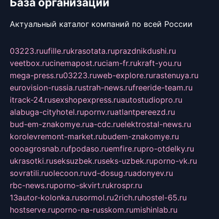
База организаций
Актуальный каталог компаний по всей России
03223.ru
ufille.ru
krasotata.ru
prazdnikdushi.ru
veetbox.ru
cinemapost.ru
ciam-fr.ru
kraft-you.ru
mega-press.ru
03223.ru
web-explore.ru
rastenuya.ru
eurovision-russia.ru
strah-news.ru
freeride-team.ru
itrack-24.ru
sexshopexpress.ru
autostudiopro.ru
alabuga-cityhotel.ru
pornv.ru
atlantpereezd.ru
bud-em-znakomye.ru
a-cdc.ru
elektrostal-news.ru
korolevremont-market.ru
budem-znakomye.ru
oooagrosnab.ru
fpodaso.ru
emfire.ru
pro-otdelky.ru
ukrasotki.ru
seksuzbek.ru
seks-uzbek.ru
porno-vk.ru
sovratili.ru
olecoon.ru
vd-dosug.ru
adonyev.ru
rbc-news.ru
porno-skvirt.ru
krospr.ru
13autor-kolonka.ru
sormol.ru
2rich.ru
hostel-65.ru
hostserve.ru
porno-na-russkom.ru
mishinlab.ru