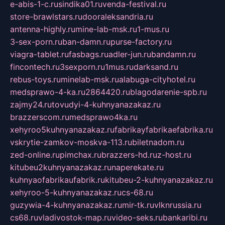
e-abis-1-c.ru
sindika01.ru
venda-festival.ru
store-brawlstars.ru
dooraleksandria.ru
antenna-highly.ru
mine-lab-msk.ru
1-mus.ru
3-sex-porn.ru
ban-damn.ru
purse-factory.ru
viagra-tablet.ru
fasbags.ru
adler-jun.ru
bandamn.ru
fincontech.ru
3sexporn.ru
1mus.ru
darksand.ru
rebus-toys.ru
minelab-msk.ru
alabuga-cityhotel.ru
medsprawo-4-ka.ru
2864420.ru
blagodarenie-spb.ru
zajmy24.ru
tovudyi-4-kuhnyanazakaz.ru
brazzerscom.ru
medsprawo4ka.ru
xehyroo5kuhnyanazakaz.ru
fabrikayfabrikaefabrika.ru
vskrytie-zamkov-moskva-113.ru
biletnadom.ru
zed-online.ru
pimchax.ru
brazzers-hd.ru
z-host.ru
kitubeu2kuhnyanazakaz.ru
naperekate.ru
kuhnyaofabrikaufabrik.ru
kitubeu-2-kuhnyanazakaz.ru
xehyroo-5-kuhnyanazakaz.ru
cs-68.ru
guzywia-4-kuhnyanazakaz.ru
mir-tk.ru
vlknrussia.ru
cs68.ru
vladivostok-map.ru
video-seks.ru
bankaribi.ru