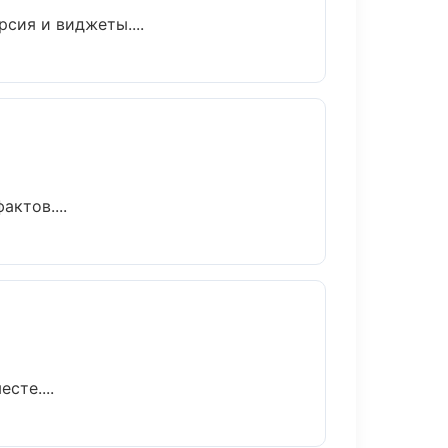
сия и виджеты....
ктов....
сте....