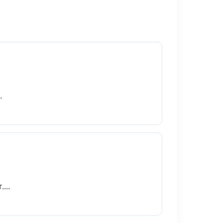
.
...