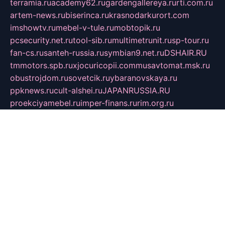
terramia.ru
academy62.ru
gardengallereya.ru
rti.com.ru
artem-news.ru
biserinca.ru
krasnodarkurort.com
imshowtv.ru
mebel-v-tule.ru
mobtopik.ru
pcsecurity.net.ru
tool-sib.ru
multimetrunit.ru
sp-tour.ru
fan-cs.ru
santeh-russia.ru
symbian9.net.ru
DSHAIR.RU
tmmotors.spb.ru
xjocuricopii.com
musavtomat.msk.ru
obustrojdom.ru
sovetcik.ru
ybaranovskaya.ru
ppknews.ru
cult-alshei.ru
JAPANRUSSIA.RU
proekciyamebel.ru
imper-finans.ru
rim.org.ru
glamourai.ru
brassminus.ru
zabor-pro.ru
ftn.pp.ru
dorogoe58.ru
laimengpacker.ru
kuzova-zapchasti.ru
sageerp.ru
taxodrom.ru
dsrazvitie.ru
hardcity.net.ru
ratinghomegames.ru
topservice25.ru
gubernyan.ru
gtglasslined.ru
ii4.ru
tssport.spb.ru
andorra24.com
blackwallstreet.ru
oboimos.ru
optim-doors.com.ru
ikuch.ru
nycr.org.ru
npa21.ru
vremya-ch.spb.ru
desert000.ru
ivtorgi.ru
ifiori.ru
catalog-statei.ru
dcv.org.ru
spetsmaster174.ru
ipkameryhiseeu.ru