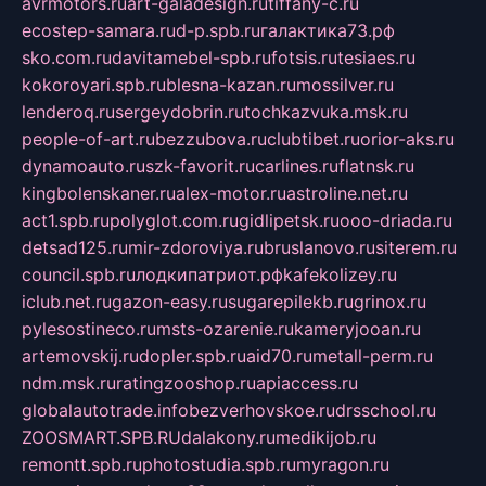
avrmotors.ru
art-galadesign.ru
tiffany-c.ru
ecostep-samara.ru
d-p.spb.ru
галактика73.рф
sko.com.ru
davitamebel-spb.ru
fotsis.ru
tesiaes.ru
kokoroyari.spb.ru
blesna-kazan.ru
mossilver.ru
lenderoq.ru
sergeydobrin.ru
tochkazvuka.msk.ru
people-of-art.ru
bezzubova.ru
clubtibet.ru
orior-aks.ru
dynamoauto.ru
szk-favorit.ru
carlines.ru
flatnsk.ru
kingbolenskaner.ru
alex-motor.ru
astroline.net.ru
act1.spb.ru
polyglot.com.ru
gidlipetsk.ru
ooo-driada.ru
detsad125.ru
mir-zdoroviya.ru
bruslanovo.ru
siterem.ru
council.spb.ru
лодкипатриот.рф
kafekolizey.ru
iclub.net.ru
gazon-easy.ru
sugarepilekb.ru
grinox.ru
pylesostineco.ru
msts-ozarenie.ru
kameryjooan.ru
artemovskij.ru
dopler.spb.ru
aid70.ru
metall-perm.ru
ndm.msk.ru
ratingzooshop.ru
apiaccess.ru
globalautotrade.info
bezverhovskoe.ru
drsschool.ru
ZOOSMART.SPB.RU
dalakony.ru
medikijob.ru
remontt.spb.ru
photostudia.spb.ru
myragon.ru