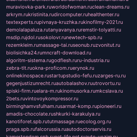
muraviovka-park.ru
worldofwoman.ru
clean-dreams.ru
arkrym.ru
kristinita.ru
dircomputer.ru
healthenter.ru
textexperts.ru
pivnaya-kruzhka.ru
kinofilmy-2021.ru
demolalapaluza.ru
tanyavanya.ru
remstir-tolyatti.ru
msdip.ru
jdol.ru
sokolovr.ru
newtech-spb.ru
rezemkleim.ru
massage-tai.ru
seonub.ru
zvonitut.ru
biolisichka24.ru
mncraft-download.ru
algoritm-sistema.ru
godflesh.ru
ru-industria.ru
zebra-tlt.ru
okna-proficom.ru
erynok.ru
onlinekinospace.ru
startupstudio-fefu.ru
zarges-ru.ru
gegenjustizunrecht.ru
autobalashov.ru
utrovortu.ru
spiski-firm.ru
elara-m.ru
kinomusorka.ru
mkcslava.ru
2bets.ru
vintovoykompressor.ru
birminghamvsfulham.ru
sarmat-komp.ru
pioneeri.ru
amadis-chocolate.ru
shkurki-karakulya.ru
kanotiforet.spb.ru
tutmassage.ru
ecolog.org.ru
praga.spb.ru
falcorussia.ru
autodoctorservis.ru
kamertondom.spb.ru
net-life.net.ru
avto-vozim.ru