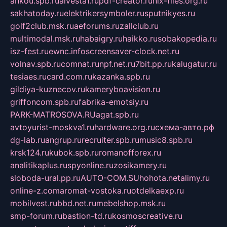
ankou.spb.ru
alvesta1.ru
pdf-creator.ru
nix-files.org.ru
sakhatoday.ru
elektrikersymboler.ru
sputnikyes.ru
golf2club.msk.ru
aeforums.ru
zallclub.ru
multimodal.msk.ru
habaigry.ru
haikko.ru
sobakopedia.ru
isz-fest.ru
ewnc.info
screensaver-clock.net.ru
volnav.spb.ru
comnat.ru
npf.net.ru
7bit.pp.ru
kalugatur.ru
tesiaes.ru
card.com.ru
kazanka.spb.ru
gildiya-kuznecov.ru
kameryboavision.ru
griffoncom.spb.ru
fabrika-emotsiy.ru
PARK-MATROSOVA.RU
agat.spb.ru
avtoyurist-moskva1.ru
hardware.org.ru
схема-авто.рф
dg-lab.ru
angrup.ru
recruiter.spb.ru
music8.spb.ru
krsk124.ru
kubok.spb.ru
romanofforex.ru
analitikaplus.ru
spyonline.ru
zosikamery.ru
sloboda-ural.pp.ru
AUTO-COM.SU
hohota.net
alimy.ru
online-z.com
aromat-vostoka.ru
otdelkaexp.ru
mobilvest.ru
bbd.net.ru
mebelshop.msk.ru
smp-forum.ru
bastion-td.ru
kosmoscreative.ru