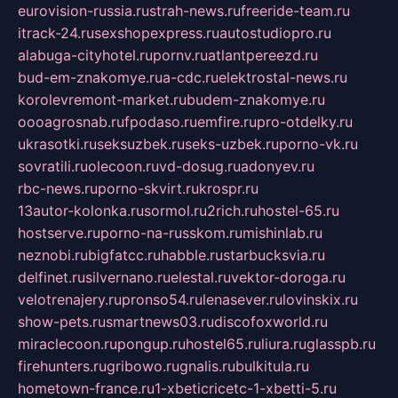
eurovision-russia.ru
strah-news.ru
freeride-team.ru
itrack-24.ru
sexshopexpress.ru
autostudiopro.ru
alabuga-cityhotel.ru
pornv.ru
atlantpereezd.ru
bud-em-znakomye.ru
a-cdc.ru
elektrostal-news.ru
korolevremont-market.ru
budem-znakomye.ru
oooagrosnab.ru
fpodaso.ru
emfire.ru
pro-otdelky.ru
ukrasotki.ru
seksuzbek.ru
seks-uzbek.ru
porno-vk.ru
sovratili.ru
olecoon.ru
vd-dosug.ru
adonyev.ru
rbc-news.ru
porno-skvirt.ru
krospr.ru
13autor-kolonka.ru
sormol.ru
2rich.ru
hostel-65.ru
hostserve.ru
porno-na-russkom.ru
mishinlab.ru
neznobi.ru
bigfatcc.ru
habble.ru
starbucksvia.ru
delfinet.ru
silvernano.ru
elestal.ru
vektor-doroga.ru
velotrenajery.ru
pronso54.ru
lenasever.ru
lovinskix.ru
show-pets.ru
smartnews03.ru
discofoxworld.ru
miraclecoon.ru
pongup.ru
hostel65.ru
liura.ru
glasspb.ru
firehunters.ru
gribowo.ru
gnalis.ru
bulkitula.ru
hometown-france.ru
1-xbeticricetc-1-xbetti-5.ru