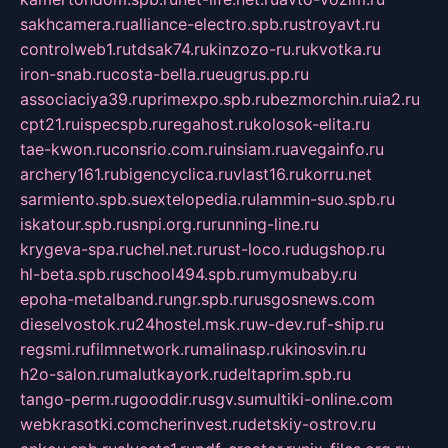
sakhcamera.ru
alliance-electro.spb.ru
stroyavt.ru
controlweb1.ru
tdsak74.ru
kinzozo-ru.ru
kvotka.ru
iron-snab.ru
costa-bella.ru
eugrus.pp.ru
associaciya39.ru
primexpo.spb.ru
bezmorchin.ru
ia2.ru
cpt21.ru
ispecspb.ru
regahost.ru
kolosok-elita.ru
tae-kwon.ru
consrio.com.ru
insiam.ru
avegainfo.ru
archery161.ru
bigencyclica.ru
vlast16.ru
korru.net
sarmiento.spb.su
extelopedia.ru
lammin-suo.spb.ru
iskatour.spb.ru
snpi.org.ru
running-line.ru
krygeva-spa.ru
chel.net.ru
rust-loco.ru
dugshop.ru
hl-beta.spb.ru
school494.spb.ru
mymubaby.ru
epoha-metalband.ru
ngr.spb.ru
rusgosnews.com
dieselvostok.ru
24hostel.msk.ru
w-dev.ru
f-ship.ru
regsmi.ru
filmnetwork.ru
malinasp.ru
kinosvin.ru
h2o-salon.ru
malutkayork.ru
deltaprim.spb.ru
tango-perm.ru
gooddir.ru
sgv.su
multiki-online.com
webkrasotki.com
cherinvest.ru
detskiy-ostrov.ru