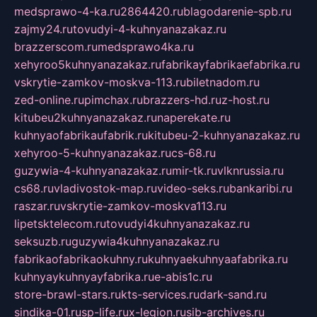
medsprawo-4-ka.ru
2864420.ru
blagodarenie-spb.ru
zajmy24.ru
tovudyi-4-kuhnyanazakaz.ru
brazzerscom.ru
medsprawo4ka.ru
xehyroo5kuhnyanazakaz.ru
fabrikayfabrikaefabrika.ru
vskrytie-zamkov-moskva-113.ru
biletnadom.ru
zed-online.ru
pimchax.ru
brazzers-hd.ru
z-host.ru
kitubeu2kuhnyanazakaz.ru
naperekate.ru
kuhnyaofabrikaufabrik.ru
kitubeu-2-kuhnyanazakaz.ru
xehyroo-5-kuhnyanazakaz.ru
cs-68.ru
guzywia-4-kuhnyanazakaz.ru
mir-tk.ru
vlknrussia.ru
cs68.ru
vladivostok-map.ru
video-seks.ru
bankaribi.ru
raszar.ru
vskrytie-zamkov-moskva113.ru
lipetsktelecom.ru
tovudyi4kuhnyanazakaz.ru
seksuzb.ru
guzywia4kuhnyanazakaz.ru
fabrikaofabrikaokuhny.ru
kuhnyaekuhnyaafabrika.ru
kuhnyaykuhnyayfabrika.ru
e-abis1c.ru
store-brawl-stars.ru
kts-services.ru
dark-sand.ru
sindika-01.ru
sp-life.ru
x-legion.ru
sib-archives.ru