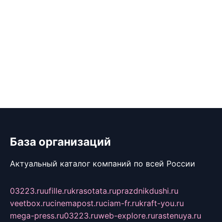
База организаций
Актуальный каталог компаний по всей России
03223.ru
ufille.ru
krasotata.ru
prazdnikdushi.ru
veetbox.ru
cinemapost.ru
ciam-fr.ru
kraft-you.ru
mega-press.ru
03223.ru
web-explore.ru
rastenuya.ru