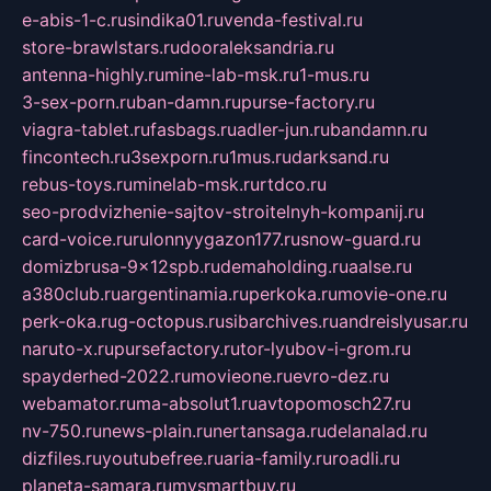
e-abis-1-c.ru
sindika01.ru
venda-festival.ru
store-brawlstars.ru
dooraleksandria.ru
antenna-highly.ru
mine-lab-msk.ru
1-mus.ru
3-sex-porn.ru
ban-damn.ru
purse-factory.ru
viagra-tablet.ru
fasbags.ru
adler-jun.ru
bandamn.ru
fincontech.ru
3sexporn.ru
1mus.ru
darksand.ru
rebus-toys.ru
minelab-msk.ru
rtdco.ru
seo-prodvizhenie-sajtov-stroitelnyh-kompanij.ru
card-voice.ru
rulonnyygazon177.ru
snow-guard.ru
domizbrusa-9x12spb.ru
demaholding.ru
aalse.ru
a380club.ru
argentinamia.ru
perkoka.ru
movie-one.ru
perk-oka.ru
g-octopus.ru
sibarchives.ru
andreislyusar.ru
naruto-x.ru
pursefactory.ru
tor-lyubov-i-grom.ru
spayderhed-2022.ru
movieone.ru
evro-dez.ru
webamator.ru
ma-absolut1.ru
avtopomosch27.ru
nv-750.ru
news-plain.ru
nertansaga.ru
delanalad.ru
dizfiles.ru
youtubefree.ru
aria-family.ru
roadli.ru
planeta-samara.ru
mysmartbuy.ru