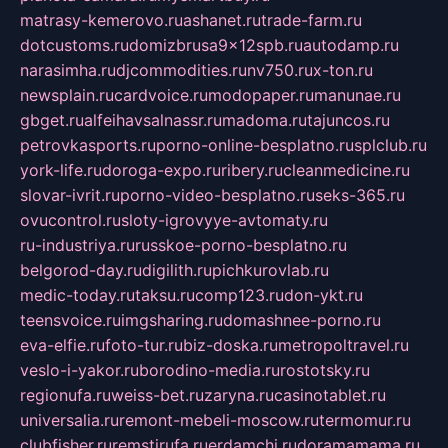
matrasy-kemerovo.ru
ashanet.ru
trade-farm.ru
dotcustoms.ru
domizbrusa9x12spb.ru
autodamp.ru
narasimha.ru
djcommodities.ru
nv750.ru
x-ton.ru
newsplain.ru
cardvoice.ru
modopaper.ru
manunae.ru
gbget.ru
alfeihavsalnassr.ru
madoma.ru
tajuncos.ru
petrovkasports.ru
porno-online-besplatno.ru
splclub.ru
york-life.ru
doroga-expo.ru
ribery.ru
cleanmedicine.ru
slovar-ivrit.ru
porno-video-besplatno.ru
seks-365.ru
ovucontrol.ru
sloty-igrovyye-avtomaty.ru
ru-industriya.ru
russkoe-porno-besplatno.ru
belgorod-day.ru
digilith.ru
pichkurovlab.ru
medic-today.ru
taksu.ru
comp123.ru
don-ykt.ru
teensvoice.ru
imgsharing.ru
domashnee-porno.ru
eva-elfie.ru
foto-tur.ru
biz-doska.ru
metropoltravel.ru
veslo-i-yakor.ru
borodino-media.ru
rostotsky.ru
regionufa.ru
weiss-bet.ru
zaryna.ru
casinotablet.ru
universalia.ru
remont-mebeli-moscow.ru
termomur.ru
clubfisher.ru
remstirufa.ru
erdamchi.ru
doramamama.ru