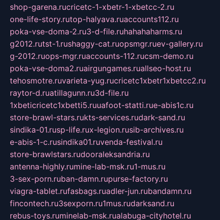
shop-garena.ru
cricetc-1-xbetr-1-xbetcc-2.ru
one-life-story.ru
top-halyava.ru
accounts112.ru
poka-vse-doma-2.ru
3-d-file.ru
hahahaharms.ru
g2012.ru
tst-1.ru
shaggy-cat.ru
opsmgr.ru
ev-gallery.ru
g-2012.ru
ops-mgr.ru
accounts-112.ru
csm-demo.ru
poka-vse-doma2.ru
airgungames.ru
allseo-host.ru
tehosmotre.ru
varieta-yug.ru
cricetc1xbetr1xbetcc2.ru
raytor-d.ru
atillagunn.ru
3d-file.ru
1xbeticricetc1xbetti5.ru
uafoot-statti.ru
e-abis1c.ru
store-brawl-stars.ru
kts-services.ru
dark-sand.ru
sindika-01.ru
sp-life.ru
x-legion.ru
sib-archives.ru
e-abis-1-c.ru
sindika01.ru
venda-festival.ru
store-brawlstars.ru
dooraleksandria.ru
antenna-highly.ru
mine-lab-msk.ru
1-mus.ru
3-sex-porn.ru
ban-damn.ru
purse-factory.ru
viagra-tablet.ru
fasbags.ru
adler-jun.ru
bandamn.ru
fincontech.ru
3sexporn.ru
1mus.ru
darksand.ru
rebus-toys.ru
minelab-msk.ru
alabuga-cityhotel.ru