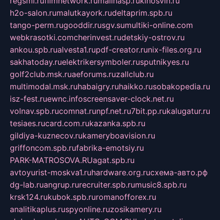
regsmi.ru
filmnetwork.ru
malinasp.ru
kinosvin.ru
h2o-salon.ru
malutkayork.ru
deltaprim.spb.ru
tango-perm.ru
gooddir.ru
sgv.su
multiki-online.com
webkrasotki.com
cherinvest.ru
detskiy-ostrov.ru
ankou.spb.ru
alvesta1.ru
pdf-creator.ru
nix-files.org.ru
sakhatoday.ru
elektrikersymboler.ru
sputnikyes.ru
golf2club.msk.ru
aeforums.ru
zallclub.ru
multimodal.msk.ru
habaigry.ru
haikko.ru
sobakopedia.ru
isz-fest.ru
ewnc.info
screensaver-clock.net.ru
volnav.spb.ru
comnat.ru
npf.net.ru
7bit.pp.ru
kalugatur.ru
tesiaes.ru
card.com.ru
kazanka.spb.ru
gildiya-kuznecov.ru
kameryboavision.ru
griffoncom.spb.ru
fabrika-emotsiy.ru
PARK-MATROSOVA.RU
agat.spb.ru
avtoyurist-moskva1.ru
hardware.org.ru
схема-авто.рф
dg-lab.ru
angrup.ru
recruiter.spb.ru
music8.spb.ru
krsk124.ru
kubok.spb.ru
romanofforex.ru
analitikaplus.ru
spyonline.ru
zosikamery.ru