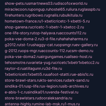
show-pets.ru
smartnews03.ru
discofoxworld.ru
miraclecoon.ru
pongup.ru
hostel65.ru
liura.ru
glasspb.ru
firehunters.ru
gribowo.ru
gnalis.ru
bulkitula.ru
hometown-france.ru
1-xbeticricetc-1-xbetti-5.ru
shop-garena.ru
cricetc-1-xbetr-1-xbetcc-2.ru
one-life-story.ru
top-halyava.ru
accounts112.ru
poka-vse-doma-2.ru
3-d-file.ru
hahahaharms.ru
g2012.ru
tst-1.ru
shaggy-cat.ru
opsmgr.ru
ev-gallery.ru
g-2012.ru
ops-mgr.ru
accounts-112.ru
csm-demo.ru
poka-vse-doma2.ru
airgungames.ru
allseo-host.ru
tehosmotre.ru
varieta-yug.ru
cricetc1xbetr1xbetcc2.ru
raytor-d.ru
atillagunn.ru
3d-file.ru
1xbeticricetc1xbetti5.ru
uafoot-statti.ru
e-abis1c.ru
store-brawl-stars.ru
kts-services.ru
dark-sand.ru
sindika-01.ru
sp-life.ru
x-legion.ru
sib-archives.ru
e-abis-1-c.ru
sindika01.ru
venda-festival.ru
store-brawlstars.ru
dooraleksandria.ru
antenna-highly.ru
mine-lab-msk.ru
1-mus.ru