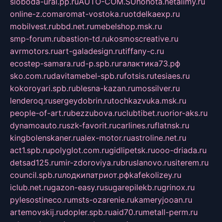
sloboda-ural.pp.ru
AUTO-COM.SU
hohota.net
alimy.ru
online-z.com
aromat-vostoka.ru
otdelkaexp.ru
mobilvest.ru
bbd.net.ru
mebelshop.msk.ru
smp-forum.ru
bastion-td.ru
kosmoscreative.ru
avrmotors.ru
art-galadesign.ru
tiffany-c.ru
ecostep-samara.ru
d-p.spb.ru
галактика73.рф
sko.com.ru
davitamebel-spb.ru
fotsis.ru
tesiaes.ru
kokoroyari.spb.ru
blesna-kazan.ru
mossilver.ru
lenderoq.ru
sergeydobrin.ru
tochkazvuka.msk.ru
people-of-art.ru
bezzubova.ru
clubtibet.ru
orior-aks.ru
dynamoauto.ru
szk-favorit.ru
carlines.ru
flatnsk.ru
kingbolenskaner.ru
alex-motor.ru
astroline.net.ru
act1.spb.ru
polyglot.com.ru
gidlipetsk.ru
ooo-driada.ru
detsad125.ru
mir-zdoroviya.ru
bruslanovo.ru
siterem.ru
council.spb.ru
лодкипатриот.рф
kafekolizey.ru
iclub.net.ru
gazon-easy.ru
sugarepilekb.ru
grinox.ru
pylesostineco.ru
msts-ozarenie.ru
kameryjooan.ru
artemovskij.ru
dopler.spb.ru
aid70.ru
metall-perm.ru