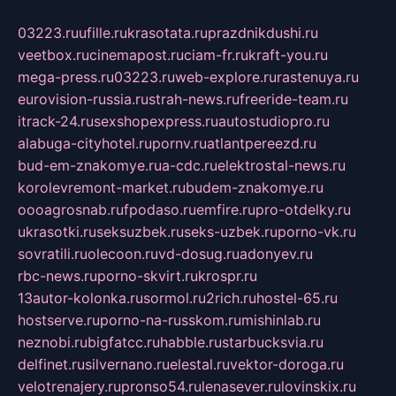
03223.ru
ufille.ru
krasotata.ru
prazdnikdushi.ru
veetbox.ru
cinemapost.ru
ciam-fr.ru
kraft-you.ru
mega-press.ru
03223.ru
web-explore.ru
rastenuya.ru
eurovision-russia.ru
strah-news.ru
freeride-team.ru
itrack-24.ru
sexshopexpress.ru
autostudiopro.ru
alabuga-cityhotel.ru
pornv.ru
atlantpereezd.ru
bud-em-znakomye.ru
a-cdc.ru
elektrostal-news.ru
korolevremont-market.ru
budem-znakomye.ru
oooagrosnab.ru
fpodaso.ru
emfire.ru
pro-otdelky.ru
ukrasotki.ru
seksuzbek.ru
seks-uzbek.ru
porno-vk.ru
sovratili.ru
olecoon.ru
vd-dosug.ru
adonyev.ru
rbc-news.ru
porno-skvirt.ru
krospr.ru
13autor-kolonka.ru
sormol.ru
2rich.ru
hostel-65.ru
hostserve.ru
porno-na-russkom.ru
mishinlab.ru
neznobi.ru
bigfatcc.ru
habble.ru
starbucksvia.ru
delfinet.ru
silvernano.ru
elestal.ru
vektor-doroga.ru
velotrenajery.ru
pronso54.ru
lenasever.ru
lovinskix.ru