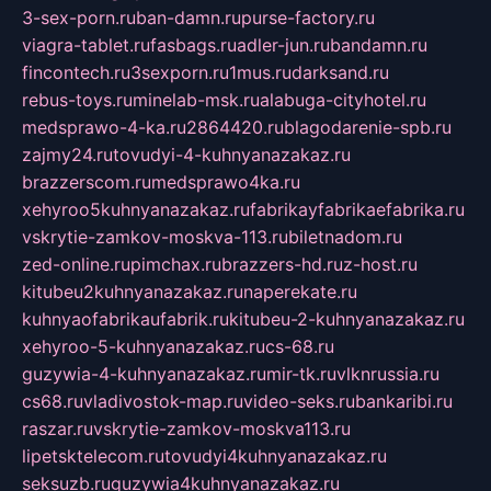
3-sex-porn.ru
ban-damn.ru
purse-factory.ru
viagra-tablet.ru
fasbags.ru
adler-jun.ru
bandamn.ru
fincontech.ru
3sexporn.ru
1mus.ru
darksand.ru
rebus-toys.ru
minelab-msk.ru
alabuga-cityhotel.ru
medsprawo-4-ka.ru
2864420.ru
blagodarenie-spb.ru
zajmy24.ru
tovudyi-4-kuhnyanazakaz.ru
brazzerscom.ru
medsprawo4ka.ru
xehyroo5kuhnyanazakaz.ru
fabrikayfabrikaefabrika.ru
vskrytie-zamkov-moskva-113.ru
biletnadom.ru
zed-online.ru
pimchax.ru
brazzers-hd.ru
z-host.ru
kitubeu2kuhnyanazakaz.ru
naperekate.ru
kuhnyaofabrikaufabrik.ru
kitubeu-2-kuhnyanazakaz.ru
xehyroo-5-kuhnyanazakaz.ru
cs-68.ru
guzywia-4-kuhnyanazakaz.ru
mir-tk.ru
vlknrussia.ru
cs68.ru
vladivostok-map.ru
video-seks.ru
bankaribi.ru
raszar.ru
vskrytie-zamkov-moskva113.ru
lipetsktelecom.ru
tovudyi4kuhnyanazakaz.ru
seksuzb.ru
guzywia4kuhnyanazakaz.ru