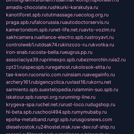
amadis-chocolate.ru
shkurki-karakulya.ru
kanotiforet.spb.ru
tutmassage.ru
ecolog.org.ru
praga.spb.ru
falcorussia.ru
autodoctorservis.ru
kamertondom.spb.ru
net-life.net.ru
avto-vozim.ru
sakhcamera.ru
alliance-electro.spb.ru
stroyavt.ru
controlweb1.ru
tdsak74.ru
kinzozo-ru.ru
kvotka.ru
iron-snab.ru
costa-bella.ru
eugrus.pp.ru
associaciya39.ru
primexpo.spb.ru
bezmorchin.ru
ia2.ru
cpt21.ru
ispecspb.ru
regahost.ru
kolosok-elita.ru
tae-kwon.ru
consrio.com.ru
insiam.ru
avegainfo.ru
archery161.ru
bigencyclica.ru
vlast16.ru
korru.net
sarmiento.spb.su
extelopedia.ru
lammin-suo.spb.ru
iskatour.spb.ru
snpi.org.ru
running-line.ru
krygeva-spa.ru
chel.net.ru
rust-loco.ru
dugshop.ru
hl-beta.spb.ru
school494.spb.ru
mymubaby.ru
epoha-metalband.ru
ngr.spb.ru
rusgosnews.com
dieselvostok.ru
24hostel.msk.ru
w-dev.ru
f-ship.ru