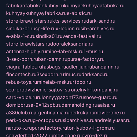
fabrikaofabrikaokuhny.ru
kuhnyaekuhnyaafabrika.ru
kuhnyaykuhnyayfabrika.ru
e-abis1c.ru
store-brawl-stars.ru
kts-services.ru
dark-sand.ru
sindika-01.ru
sp-life.ru
x-legion.ru
sib-archives.ru
e-abis-1-c.ru
sindika01.ru
venda-festival.ru
store-brawlstars.ru
dooraleksandria.ru
antenna-highly.ru
mine-lab-msk.ru
1-mus.ru
3-sex-porn.ru
ban-damn.ru
purse-factory.ru
viagra-tablet.ru
fasbags.ru
adler-jun.ru
bandamn.ru
fincontech.ru
3sexporn.ru
1mus.ru
darksand.ru
rebus-toys.ru
minelab-msk.ru
rtdco.ru
seo-prodvizhenie-sajtov-stroitelnyh-kompanij.ru
card-voice.ru
rulonnyygazon177.ru
snow-guard.ru
domizbrusa-9x12spb.ru
demaholding.ru
aalse.ru
a380club.ru
argentinamia.ru
perkoka.ru
movie-one.ru
perk-oka.ru
g-octopus.ru
sibarchives.ru
andreislyusar.ru
naruto-x.ru
pursefactory.ru
tor-lyubov-i-grom.ru
spayderhed-2022.ru
movieone.ru
evro-dez.ru