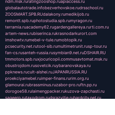
ndm.msk.ru
ratingzooshop.ru
apiaccess.ru
globalautotrade.info
bezverhovskoe.ru
drsschool.ru
ZOOSMART.SPB.RU
dalakony.ru
medikijob.ru
remontt.spb.ru
photostudia.spb.ru
myragon.ru
terramia.ru
academy62.ru
gardengallereya.ru
rti.com.ru
artem-news.ru
biserinca.ru
krasnodarkurort.com
imshowtv.ru
mebel-v-tule.ru
mobtopik.ru
pcsecurity.net.ru
tool-sib.ru
multimetrunit.ru
sp-tour.ru
fan-cs.ru
santeh-russia.ru
symbian9.net.ru
DSHAIR.RU
tmmotors.spb.ru
xjocuricopii.com
musavtomat.msk.ru
obustrojdom.ru
sovetcik.ru
ybaranovskaya.ru
ppknews.ru
cult-alshei.ru
JAPANRUSSIA.RU
proekciyamebel.ru
imper-finans.ru
rim.org.ru
glamourai.ru
brassminus.ru
zabor-pro.ru
ftn.pp.ru
dorogoe58.ru
laimengpacker.ru
kuzova-zapchasti.ru
sageerp.ru
taxodrom.ru
dsrazvitie.ru
hardcity.net.ru
ratinghomegames.ru
topservice25.ru
gubernyan.ru
gtglasslined.ru
ii4.ru
tssport.spb.ru
andorra24.com