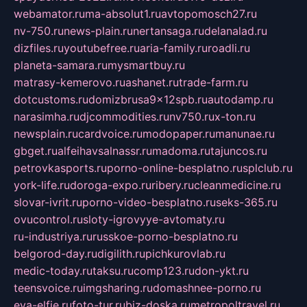
webamator.ru
ma-absolut1.ru
avtopomosch27.ru
nv-750.ru
news-plain.ru
nertansaga.ru
delanalad.ru
dizfiles.ru
youtubefree.ru
aria-family.ru
roadli.ru
planeta-samara.ru
mysmartbuy.ru
matrasy-kemerovo.ru
ashanet.ru
trade-farm.ru
dotcustoms.ru
domizbrusa9x12spb.ru
autodamp.ru
narasimha.ru
djcommodities.ru
nv750.ru
x-ton.ru
newsplain.ru
cardvoice.ru
modopaper.ru
manunae.ru
gbget.ru
alfeihavsalnassr.ru
madoma.ru
tajuncos.ru
petrovkasports.ru
porno-online-besplatno.ru
splclub.ru
york-life.ru
doroga-expo.ru
ribery.ru
cleanmedicine.ru
slovar-ivrit.ru
porno-video-besplatno.ru
seks-365.ru
ovucontrol.ru
sloty-igrovyye-avtomaty.ru
ru-industriya.ru
russkoe-porno-besplatno.ru
belgorod-day.ru
digilith.ru
pichkurovlab.ru
medic-today.ru
taksu.ru
comp123.ru
don-ykt.ru
teensvoice.ru
imgsharing.ru
domashnee-porno.ru
eva-elfie.ru
foto-tur.ru
biz-doska.ru
metropoltravel.ru