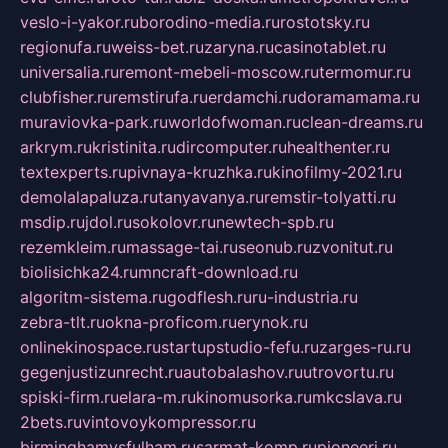
veslo-i-yakor.ru
borodino-media.ru
rostotsky.ru
regionufa.ru
weiss-bet.ru
zaryna.ru
casinotablet.ru
universalia.ru
remont-mebeli-moscow.ru
termomur.ru
clubfisher.ru
remstirufa.ru
erdamchi.ru
doramamama.ru
muraviovka-park.ru
worldofwoman.ru
clean-dreams.ru
arkrym.ru
kristinita.ru
dircomputer.ru
healthenter.ru
textexperts.ru
pivnaya-kruzhka.ru
kinofilmy-2021.ru
demolalapaluza.ru
tanyavanya.ru
remstir-tolyatti.ru
msdip.ru
jdol.ru
sokolovr.ru
newtech-spb.ru
rezemkleim.ru
massage-tai.ru
seonub.ru
zvonitut.ru
biolisichka24.ru
mncraft-download.ru
algoritm-sistema.ru
godflesh.ru
ru-industria.ru
zebra-tlt.ru
okna-proficom.ru
erynok.ru
onlinekinospace.ru
startupstudio-fefu.ru
zarges-ru.ru
gegenjustizunrecht.ru
autobalashov.ru
utrovortu.ru
spiski-firm.ru
elara-m.ru
kinomusorka.ru
mkcslava.ru
2bets.ru
vintovoykompressor.ru
birminghamvsfulham.ru
sarmat-komp.ru
pioneeri.ru