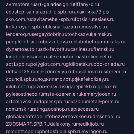
avrmotors.ru
art-galadesign.ru
tiffany-c.ru
ecostep-samara.ru
d-p.spb.ru
галактика73.рф
sko.com.ru
davitamebel-spb.ru
fotsis.ru
tesiaes.ru
kokoroyari.spb.ru
blesna-kazan.ru
mossilver.ru
lenderoq.ru
sergeydobrin.ru
tochkazvuka.msk.ru
people-of-art.ru
bezzubova.ru
clubtibet.ru
orior-aks.ru
dynamoauto.ru
szk-favorit.ru
carlines.ru
flatnsk.ru
kingbolenskaner.ru
alex-motor.ru
astroline.net.ru
act1.spb.ru
polyglot.com.ru
gidlipetsk.ru
ooo-driada.ru
detsad125.ru
mir-zdoroviya.ru
bruslanovo.ru
siterem.ru
council.spb.ru
лодкипатриот.рф
kafekolizey.ru
iclub.net.ru
gazon-easy.ru
sugarepilekb.ru
grinox.ru
pylesostineco.ru
msts-ozarenie.ru
kameryjooan.ru
artemovskij.ru
dopler.spb.ru
aid70.ru
metall-perm.ru
ndm.msk.ru
ratingzooshop.ru
apiaccess.ru
globalautotrade.info
bezverhovskoe.ru
drsschool.ru
ZOOSMART.SPB.RU
dalakony.ru
medikijob.ru
remontt.spb.ru
photostudia.spb.ru
myragon.ru