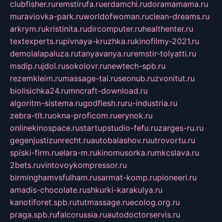
clubfisher.ru
remstirufa.ru
erdamchi.ru
doramamama.ru
muraviovka-park.ru
worldofwoman.ru
clean-dreams.ru
arkrym.ru
kristinita.ru
dircomputer.ru
healthenter.ru
textexperts.ru
pivnaya-kruzhka.ru
kinofilmy-2021.ru
demolalapaluza.ru
tanyavanya.ru
remstir-tolyatti.ru
msdip.ru
jdol.ru
sokolovr.ru
newtech-spb.ru
rezemkleim.ru
massage-tai.ru
seonub.ru
zvonitut.ru
biolisichka24.ru
mncraft-download.ru
algoritm-sistema.ru
godflesh.ru
ru-industria.ru
zebra-tlt.ru
okna-proficom.ru
erynok.ru
onlinekinospace.ru
startupstudio-fefu.ru
zarges-ru.ru
gegenjustizunrecht.ru
autobalashov.ru
utrovortu.ru
spiski-firm.ru
elara-m.ru
kinomusorka.ru
mkcslava.ru
2bets.ru
vintovoykompressor.ru
birminghamvsfulham.ru
sarmat-komp.ru
pioneeri.ru
amadis-chocolate.ru
shkurki-karakulya.ru
kanotiforet.spb.ru
tutmassage.ru
ecolog.org.ru
praga.spb.ru
falcorussia.ru
autodoctorservis.ru