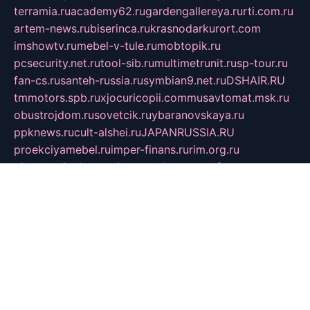
terramia.ru
academy62.ru
gardengallereya.ru
rti.com.ru
artem-news.ru
biserinca.ru
krasnodarkurort.com
imshowtv.ru
mebel-v-tule.ru
mobtopik.ru
pcsecurity.net.ru
tool-sib.ru
multimetrunit.ru
sp-tour.ru
fan-cs.ru
santeh-russia.ru
symbian9.net.ru
DSHAIR.RU
tmmotors.spb.ru
xjocuricopii.com
musavtomat.msk.ru
obustrojdom.ru
sovetcik.ru
ybaranovskaya.ru
ppknews.ru
cult-alshei.ru
JAPANRUSSIA.RU
proekciyamebel.ru
imper-finans.ru
rim.org.ru
glamourai.ru
brassminus.ru
zabor-pro.ru
ftn.pp.ru
dorogoe58.ru
laimengpacker.ru
kuzova-zapchasti.ru
sageerp.ru
taxodrom.ru
dsrazvitie.ru
hardcity.net.ru
ratinghomegames.ru
topservice25.ru
gubernyan.ru
gtglasslined.ru
ii4.ru
tssport.spb.ru
andorra24.com
blackwallstreet.ru
oboimos.ru
optim-doors.com.ru
ikuch.ru
nycr.org.ru
npa21.ru
vremya-ch.spb.ru
desert000.ru
ivtorgi.ru
ifiori.ru
catalog-statei.ru
dcv.org.ru
spetsmaster174.ru
ipkameryhiseeu.ru