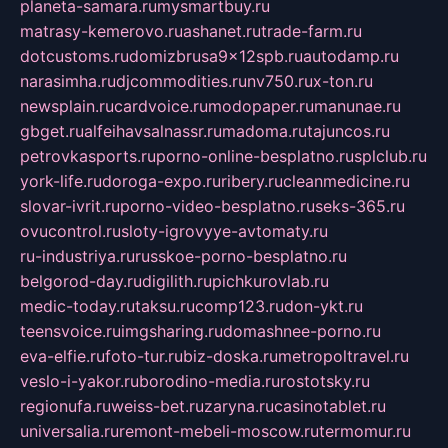
planeta-samara.ru
mysmartbuy.ru
matrasy-kemerovo.ru
ashanet.ru
trade-farm.ru
dotcustoms.ru
domizbrusa9x12spb.ru
autodamp.ru
narasimha.ru
djcommodities.ru
nv750.ru
x-ton.ru
newsplain.ru
cardvoice.ru
modopaper.ru
manunae.ru
gbget.ru
alfeihavsalnassr.ru
madoma.ru
tajuncos.ru
petrovkasports.ru
porno-online-besplatno.ru
splclub.ru
york-life.ru
doroga-expo.ru
ribery.ru
cleanmedicine.ru
slovar-ivrit.ru
porno-video-besplatno.ru
seks-365.ru
ovucontrol.ru
sloty-igrovyye-avtomaty.ru
ru-industriya.ru
russkoe-porno-besplatno.ru
belgorod-day.ru
digilith.ru
pichkurovlab.ru
medic-today.ru
taksu.ru
comp123.ru
don-ykt.ru
teensvoice.ru
imgsharing.ru
domashnee-porno.ru
eva-elfie.ru
foto-tur.ru
biz-doska.ru
metropoltravel.ru
veslo-i-yakor.ru
borodino-media.ru
rostotsky.ru
regionufa.ru
weiss-bet.ru
zaryna.ru
casinotablet.ru
universalia.ru
remont-mebeli-moscow.ru
termomur.ru