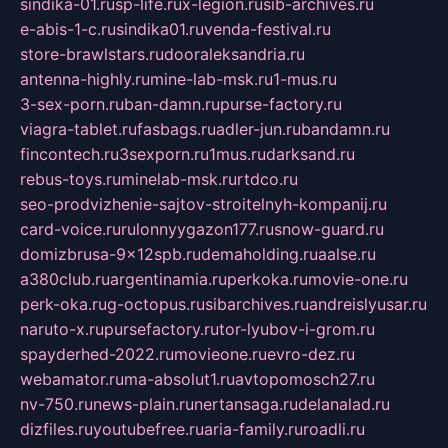
sindika-01.ru
sp-life.ru
x-legion.ru
sib-archives.ru
e-abis-1-c.ru
sindika01.ru
venda-festival.ru
store-brawlstars.ru
dooraleksandria.ru
antenna-highly.ru
mine-lab-msk.ru
1-mus.ru
3-sex-porn.ru
ban-damn.ru
purse-factory.ru
viagra-tablet.ru
fasbags.ru
adler-jun.ru
bandamn.ru
fincontech.ru
3sexporn.ru
1mus.ru
darksand.ru
rebus-toys.ru
minelab-msk.ru
rtdco.ru
seo-prodvizhenie-sajtov-stroitelnyh-kompanij.ru
card-voice.ru
rulonnyygazon177.ru
snow-guard.ru
domizbrusa-9x12spb.ru
demaholding.ru
aalse.ru
a380club.ru
argentinamia.ru
perkoka.ru
movie-one.ru
perk-oka.ru
g-octopus.ru
sibarchives.ru
andreislyusar.ru
naruto-x.ru
pursefactory.ru
tor-lyubov-i-grom.ru
spayderhed-2022.ru
movieone.ru
evro-dez.ru
webamator.ru
ma-absolut1.ru
avtopomosch27.ru
nv-750.ru
news-plain.ru
nertansaga.ru
delanalad.ru
dizfiles.ru
youtubefree.ru
aria-family.ru
roadli.ru