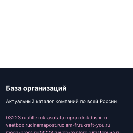
База организаций
Актуальный каталог компаний по всей России
03223.ru
ufille.ru
krasotata.ru
prazdnikdushi.ru
veetbox.ru
cinemapost.ru
ciam-fr.ru
kraft-you.ru
mega-press.ru
03223.ru
web-explore.ru
rastenuya.ru