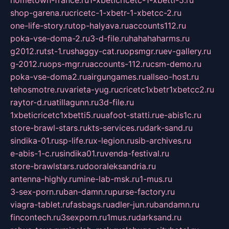
hometown-france.ru
1-xbeticricetc-1-xbetti-5.ru
shop-garena.ru
cricetc-1-xbetr-1-xbetcc-2.ru
one-life-story.ru
top-halyava.ru
accounts112.ru
poka-vse-doma-2.ru
3-d-file.ru
hahahaharms.ru
g2012.ru
tst-1.ru
shaggy-cat.ru
opsmgr.ru
ev-gallery.ru
g-2012.ru
ops-mgr.ru
accounts-112.ru
csm-demo.ru
poka-vse-doma2.ru
airgungames.ru
allseo-host.ru
tehosmotre.ru
varieta-yug.ru
cricetc1xbetr1xbetcc2.ru
raytor-d.ru
atillagunn.ru
3d-file.ru
1xbeticricetc1xbetti5.ru
uafoot-statti.ru
e-abis1c.ru
store-brawl-stars.ru
kts-services.ru
dark-sand.ru
sindika-01.ru
sp-life.ru
x-legion.ru
sib-archives.ru
e-abis-1-c.ru
sindika01.ru
venda-festival.ru
store-brawlstars.ru
dooraleksandria.ru
antenna-highly.ru
mine-lab-msk.ru
1-mus.ru
3-sex-porn.ru
ban-damn.ru
purse-factory.ru
viagra-tablet.ru
fasbags.ru
adler-jun.ru
bandamn.ru
fincontech.ru
3sexporn.ru
1mus.ru
darksand.ru