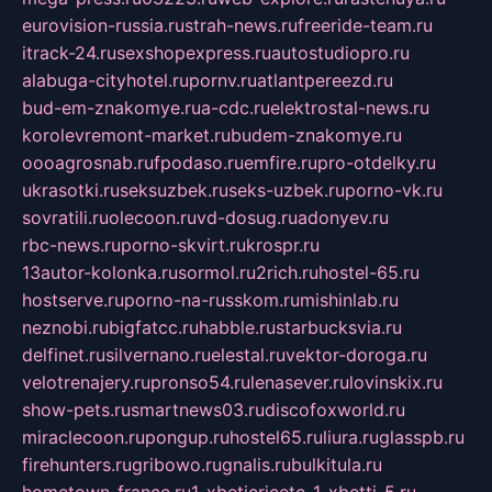
eurovision-russia.ru
strah-news.ru
freeride-team.ru
itrack-24.ru
sexshopexpress.ru
autostudiopro.ru
alabuga-cityhotel.ru
pornv.ru
atlantpereezd.ru
bud-em-znakomye.ru
a-cdc.ru
elektrostal-news.ru
korolevremont-market.ru
budem-znakomye.ru
oooagrosnab.ru
fpodaso.ru
emfire.ru
pro-otdelky.ru
ukrasotki.ru
seksuzbek.ru
seks-uzbek.ru
porno-vk.ru
sovratili.ru
olecoon.ru
vd-dosug.ru
adonyev.ru
rbc-news.ru
porno-skvirt.ru
krospr.ru
13autor-kolonka.ru
sormol.ru
2rich.ru
hostel-65.ru
hostserve.ru
porno-na-russkom.ru
mishinlab.ru
neznobi.ru
bigfatcc.ru
habble.ru
starbucksvia.ru
delfinet.ru
silvernano.ru
elestal.ru
vektor-doroga.ru
velotrenajery.ru
pronso54.ru
lenasever.ru
lovinskix.ru
show-pets.ru
smartnews03.ru
discofoxworld.ru
miraclecoon.ru
pongup.ru
hostel65.ru
liura.ru
glasspb.ru
firehunters.ru
gribowo.ru
gnalis.ru
bulkitula.ru