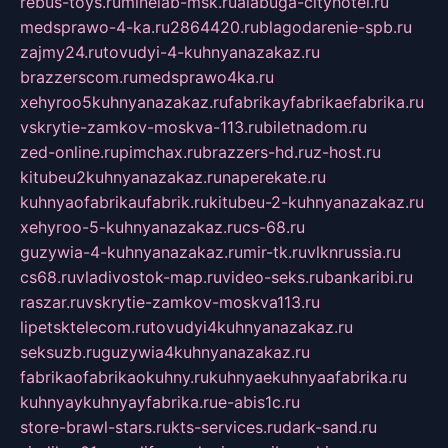
rebus-toys.ru
minelab-msk.ru
alabuga-cityhotel.ru
medsprawo-4-ka.ru
2864420.ru
blagodarenie-spb.ru
zajmy24.ru
tovudyi-4-kuhnyanazakaz.ru
brazzerscom.ru
medsprawo4ka.ru
xehyroo5kuhnyanazakaz.ru
fabrikayfabrikaefabrika.ru
vskrytie-zamkov-moskva-113.ru
biletnadom.ru
zed-online.ru
pimchax.ru
brazzers-hd.ru
z-host.ru
kitubeu2kuhnyanazakaz.ru
naperekate.ru
kuhnyaofabrikaufabrik.ru
kitubeu-2-kuhnyanazakaz.ru
xehyroo-5-kuhnyanazakaz.ru
cs-68.ru
guzywia-4-kuhnyanazakaz.ru
mir-tk.ru
vlknrussia.ru
cs68.ru
vladivostok-map.ru
video-seks.ru
bankaribi.ru
raszar.ru
vskrytie-zamkov-moskva113.ru
lipetsktelecom.ru
tovudyi4kuhnyanazakaz.ru
seksuzb.ru
guzywia4kuhnyanazakaz.ru
fabrikaofabrikaokuhny.ru
kuhnyaekuhnyaafabrika.ru
kuhnyaykuhnyayfabrika.ru
e-abis1c.ru
store-brawl-stars.ru
kts-services.ru
dark-sand.ru