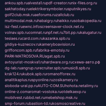
ankou.spb.ru
alvesta1.ru
pdf-creator.ru
nix-files.org.ru
sakhatoday.ru
elektrikersymboler.ru
sputnikyes.ru
golf2club.msk.ru
aeforums.ru
zallclub.ru
multimodal.msk.ru
habaigry.ru
haikko.ru
sobakopedia.ru
isz-fest.ru
ewnc.info
screensaver-clock.net.ru
volnav.spb.ru
comnat.ru
npf.net.ru
7bit.pp.ru
kalugatur.ru
tesiaes.ru
card.com.ru
kazanka.spb.ru
gildiya-kuznecov.ru
kameryboavision.ru
griffoncom.spb.ru
fabrika-emotsiy.ru
PARK-MATROSOVA.RU
agat.spb.ru
avtoyurist-moskva1.ru
hardware.org.ru
схема-авто.рф
dg-lab.ru
angrup.ru
recruiter.spb.ru
music8.spb.ru
krsk124.ru
kubok.spb.ru
romanofforex.ru
analitikaplus.ru
spyonline.ru
zosikamery.ru
sloboda-ural.pp.ru
AUTO-COM.SU
hohota.net
alimy.ru
online-z.com
aromat-vostoka.ru
otdelkaexp.ru
mobilvest.ru
bbd.net.ru
mebelshop.msk.ru
smp-forum.ru
bastion-td.ru
kosmoscreative.ru