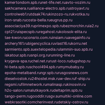
kamertondom.spb.ru
net-life.net.ru
avto-vozim.ru
sakhcamera.ru
alliance-electro.spb.ru
stroyavt.ru
controlweb1.ru
tdsak74.ru
kinzozo-ru.ru
kvotka.ru
iron-snab.ru
costa-bella.ru
eugrus.pp.ru
associaciya39.ru
primexpo.spb.ru
bezmorchin.ru
ia2.ru
cpt21.ru
ispecspb.ru
regahost.ru
kolosok-elita.ru
tae-kwon.ru
consrio.com.ru
insiam.ru
avegainfo.ru
archery161.ru
bigencyclica.ru
vlast16.ru
korru.net
sarmiento.spb.su
extelopedia.ru
lammin-suo.spb.ru
iskatour.spb.ru
snpi.org.ru
running-line.ru
krygeva-spa.ru
chel.net.ru
rust-loco.ru
dugshop.ru
hl-beta.spb.ru
school494.spb.ru
mymubaby.ru
epoha-metalband.ru
ngr.spb.ru
rusgosnews.com
dieselvostok.ru
24hostel.msk.ru
w-dev.ru
f-ship.ru
regsmi.ru
filmnetwork.ru
malinasp.ru
kinosvin.ru
h2o-salon.ru
malutkayork.ru
deltaprim.spb.ru
tango-perm.ru
gooddir.ru
sgv.su
multiki-online.com
webkrasotki.com
cherinvest.ru
detskiy-ostrov.ru