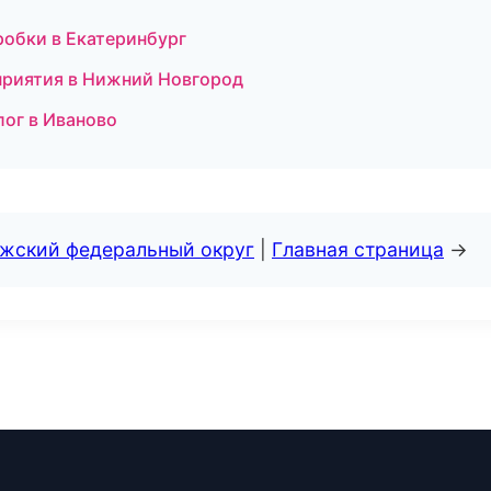
робки в Екатеринбург
оприятия в Нижний Новгород
лог в Иваново
лжский федеральный округ
|
Главная страница
→