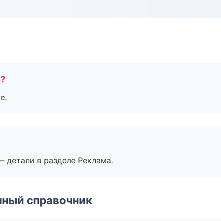
е?
е.
— детали в разделе Реклама.
нный справочник