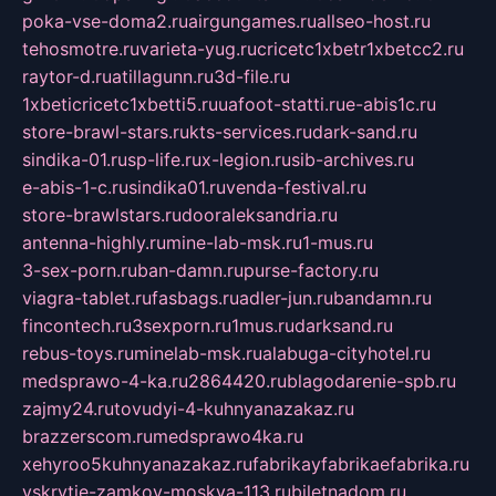
poka-vse-doma2.ru
airgungames.ru
allseo-host.ru
tehosmotre.ru
varieta-yug.ru
cricetc1xbetr1xbetcc2.ru
raytor-d.ru
atillagunn.ru
3d-file.ru
1xbeticricetc1xbetti5.ru
uafoot-statti.ru
e-abis1c.ru
store-brawl-stars.ru
kts-services.ru
dark-sand.ru
sindika-01.ru
sp-life.ru
x-legion.ru
sib-archives.ru
e-abis-1-c.ru
sindika01.ru
venda-festival.ru
store-brawlstars.ru
dooraleksandria.ru
antenna-highly.ru
mine-lab-msk.ru
1-mus.ru
3-sex-porn.ru
ban-damn.ru
purse-factory.ru
viagra-tablet.ru
fasbags.ru
adler-jun.ru
bandamn.ru
fincontech.ru
3sexporn.ru
1mus.ru
darksand.ru
rebus-toys.ru
minelab-msk.ru
alabuga-cityhotel.ru
medsprawo-4-ka.ru
2864420.ru
blagodarenie-spb.ru
zajmy24.ru
tovudyi-4-kuhnyanazakaz.ru
brazzerscom.ru
medsprawo4ka.ru
xehyroo5kuhnyanazakaz.ru
fabrikayfabrikaefabrika.ru
vskrytie-zamkov-moskva-113.ru
biletnadom.ru