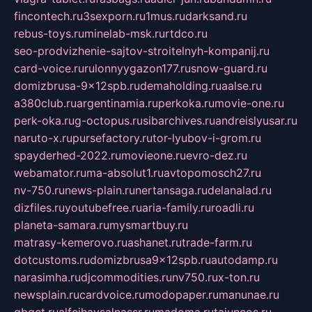
fincontech.ru
3sexporn.ru
1mus.ru
darksand.ru
rebus-toys.ru
minelab-msk.ru
rtdco.ru
seo-prodvizhenie-sajtov-stroitelnyh-kompanij.ru
card-voice.ru
rulonnyygazon177.ru
snow-guard.ru
domizbrusa-9x12spb.ru
demaholding.ru
aalse.ru
a380club.ru
argentinamia.ru
perkoka.ru
movie-one.ru
perk-oka.ru
g-octopus.ru
sibarchives.ru
andreislyusar.ru
naruto-x.ru
pursefactory.ru
tor-lyubov-i-grom.ru
spayderhed-2022.ru
movieone.ru
evro-dez.ru
webamator.ru
ma-absolut1.ru
avtopomosch27.ru
nv-750.ru
news-plain.ru
nertansaga.ru
delanalad.ru
dizfiles.ru
youtubefree.ru
aria-family.ru
roadli.ru
planeta-samara.ru
mysmartbuy.ru
matrasy-kemerovo.ru
ashanet.ru
trade-farm.ru
dotcustoms.ru
domizbrusa9x12spb.ru
autodamp.ru
narasimha.ru
djcommodities.ru
nv750.ru
x-ton.ru
newsplain.ru
cardvoice.ru
modopaper.ru
manunae.ru