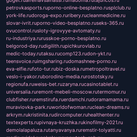
gbget.ru
alfeihavsalnassr.ru
madoma.ru
tajuncos.ru
petrovkasports.ru
porno-online-besplatno.ru
splclub.ru
york-life.ru
doroga-expo.ru
ribery.ru
cleanmedicine.ru
slovar-ivrit.ru
porno-video-besplatno.ru
seks-365.ru
ovucontrol.ru
sloty-igrovyye-avtomaty.ru
ru-industriya.ru
russkoe-porno-besplatno.ru
belgorod-day.ru
digilith.ru
pichkurovlab.ru
medic-today.ru
taksu.ru
comp123.ru
don-ykt.ru
teensvoice.ru
imgsharing.ru
domashnee-porno.ru
eva-elfie.ru
foto-tur.ru
biz-doska.ru
metropoltravel.ru
veslo-i-yakor.ru
borodino-media.ru
rostotsky.ru
regionufa.ru
weiss-bet.ru
zaryna.ru
casinotablet.ru
universalia.ru
remont-mebeli-moscow.ru
termomur.ru
clubfisher.ru
remstirufa.ru
erdamchi.ru
doramamama.ru
muraviovka-park.ru
worldofwoman.ru
clean-dreams.ru
arkrym.ru
kristinita.ru
dircomputer.ru
healthenter.ru
textexperts.ru
pivnaya-kruzhka.ru
kinofilmy-2021.ru
demolalapaluza.ru
tanyavanya.ru
remstir-tolyatti.ru