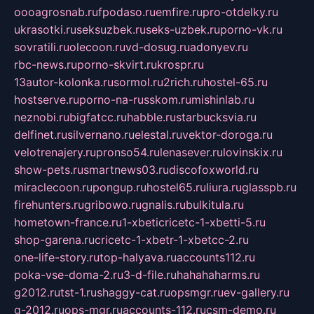
oooagrosnab.ru
fpodaso.ru
emfire.ru
pro-otdelky.ru
ukrasotki.ru
seksuzbek.ru
seks-uzbek.ru
porno-vk.ru
sovratili.ru
olecoon.ru
vd-dosug.ru
adonyev.ru
rbc-news.ru
porno-skvirt.ru
krospr.ru
13autor-kolonka.ru
sormol.ru
2rich.ru
hostel-65.ru
hostserve.ru
porno-na-russkom.ru
mishinlab.ru
neznobi.ru
bigfatcc.ru
habble.ru
starbucksvia.ru
delfinet.ru
silvernano.ru
elestal.ru
vektor-doroga.ru
velotrenajery.ru
pronso54.ru
lenasever.ru
lovinskix.ru
show-pets.ru
smartnews03.ru
discofoxworld.ru
miraclecoon.ru
pongup.ru
hostel65.ru
liura.ru
glasspb.ru
firehunters.ru
gribowo.ru
gnalis.ru
bulkitula.ru
hometown-france.ru
1-xbeticricetc-1-xbetti-5.ru
shop-garena.ru
cricetc-1-xbetr-1-xbetcc-2.ru
one-life-story.ru
top-halyava.ru
accounts112.ru
poka-vse-doma-2.ru
3-d-file.ru
hahahaharms.ru
g2012.ru
tst-1.ru
shaggy-cat.ru
opsmgr.ru
ev-gallery.ru
g-2012.ru
ops-mgr.ru
accounts-112.ru
csm-demo.ru