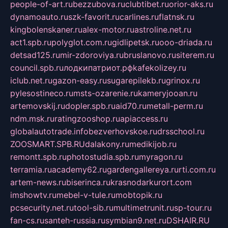
people-of-art.ru
bezzubova.ru
clubtibet.ru
orior-aks.ru
dynamoauto.ru
szk-favorit.ru
carlines.ru
flatnsk.ru
kingbolenskaner.ru
alex-motor.ru
astroline.net.ru
act1.spb.ru
polyglot.com.ru
gidlipetsk.ru
ooo-driada.ru
detsad125.ru
mir-zdoroviya.ru
bruslanovo.ru
siterem.ru
council.spb.ru
лодкипатриот.рф
kafekolizey.ru
iclub.net.ru
gazon-easy.ru
sugarepilekb.ru
grinox.ru
pylesostineco.ru
msts-ozarenie.ru
kameryjooan.ru
artemovskij.ru
dopler.spb.ru
aid70.ru
metall-perm.ru
ndm.msk.ru
ratingzooshop.ru
apiaccess.ru
globalautotrade.info
bezverhovskoe.ru
drsschool.ru
ZOOSMART.SPB.RU
dalakony.ru
medikijob.ru
remontt.spb.ru
photostudia.spb.ru
myragon.ru
terramia.ru
academy62.ru
gardengallereya.ru
rti.com.ru
artem-news.ru
biserinca.ru
krasnodarkurort.com
imshowtv.ru
mebel-v-tule.ru
mobtopik.ru
pcsecurity.net.ru
tool-sib.ru
multimetrunit.ru
sp-tour.ru
fan-cs.ru
santeh-russia.ru
symbian9.net.ru
DSHAIR.RU