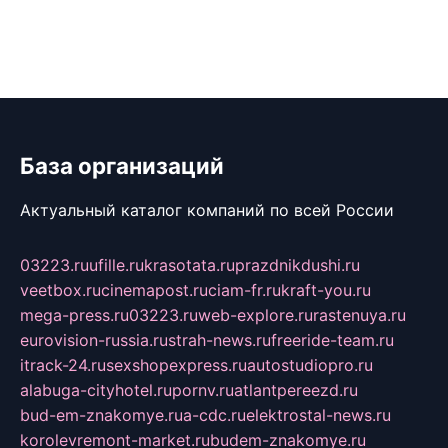
База организаций
Актуальный каталог компаний по всей России
03223.ru
ufille.ru
krasotata.ru
prazdnikdushi.ru
veetbox.ru
cinemapost.ru
ciam-fr.ru
kraft-you.ru
mega-press.ru
03223.ru
web-explore.ru
rastenuya.ru
eurovision-russia.ru
strah-news.ru
freeride-team.ru
itrack-24.ru
sexshopexpress.ru
autostudiopro.ru
alabuga-cityhotel.ru
pornv.ru
atlantpereezd.ru
bud-em-znakomye.ru
a-cdc.ru
elektrostal-news.ru
korolevremont-market.ru
budem-znakomye.ru