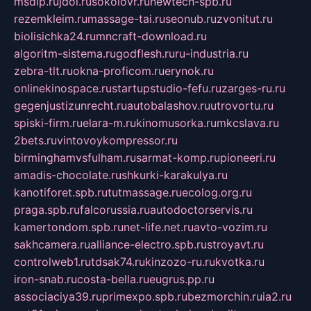
msdip.ru
jdol.ru
sokolovr.ru
newtech-spb.ru
rezemkleim.ru
massage-tai.ru
seonub.ru
zvonitut.ru
biolisichka24.ru
mncraft-download.ru
algoritm-sistema.ru
godflesh.ru
ru-industria.ru
zebra-tlt.ru
okna-proficom.ru
erynok.ru
onlinekinospace.ru
startupstudio-fefu.ru
zarges-ru.ru
gegenjustizunrecht.ru
autobalashov.ru
utrovortu.ru
spiski-firm.ru
elara-m.ru
kinomusorka.ru
mkcslava.ru
2bets.ru
vintovoykompressor.ru
birminghamvsfulham.ru
sarmat-komp.ru
pioneeri.ru
amadis-chocolate.ru
shkurki-karakulya.ru
kanotiforet.spb.ru
tutmassage.ru
ecolog.org.ru
praga.spb.ru
falcorussia.ru
autodoctorservis.ru
kamertondom.spb.ru
net-life.net.ru
avto-vozim.ru
sakhcamera.ru
alliance-electro.spb.ru
stroyavt.ru
controlweb1.ru
tdsak74.ru
kinzozo-ru.ru
kvotka.ru
iron-snab.ru
costa-bella.ru
eugrus.pp.ru
associaciya39.ru
primexpo.spb.ru
bezmorchin.ru
ia2.ru