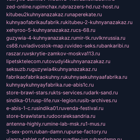
zed-online.ru
pimchax.ru
brazzers-hd.ru
z-host.ru
kitubeu2kuhnyanazakaz.ru
naperekate.ru
kuhnyaofabrikaufabrik.ru
kitubeu-2-kuhnyanazakaz.ru
xehyroo-5-kuhnyanazakaz.ru
cs-68.ru
guzywia-4-kuhnyanazakaz.ru
mir-tk.ru
vlknrussia.ru
cs68.ru
vladivostok-map.ru
video-seks.ru
bankaribi.ru
raszar.ru
vskrytie-zamkov-moskva113.ru
lipetsktelecom.ru
tovudyi4kuhnyanazakaz.ru
seksuzb.ru
guzywia4kuhnyanazakaz.ru
fabrikaofabrikaokuhny.ru
kuhnyaekuhnyaafabrika.ru
kuhnyaykuhnyayfabrika.ru
e-abis1c.ru
store-brawl-stars.ru
kts-services.ru
dark-sand.ru
sindika-01.ru
sp-life.ru
x-legion.ru
sib-archives.ru
e-abis-1-c.ru
sindika01.ru
venda-festival.ru
store-brawlstars.ru
dooraleksandria.ru
antenna-highly.ru
mine-lab-msk.ru
1-mus.ru
3-sex-porn.ru
ban-damn.ru
purse-factory.ru
viagra-tablet.ru
fasbags.ru
adler-jun.ru
bandamn.ru