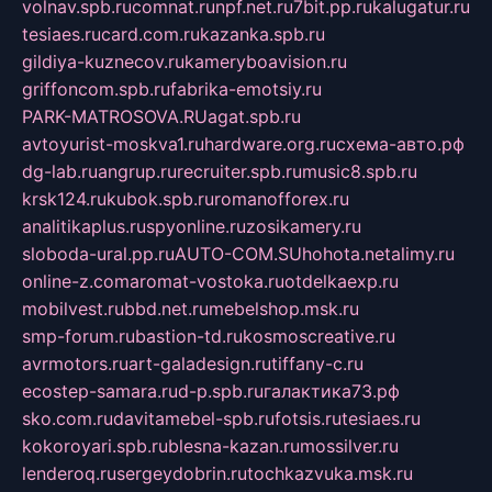
volnav.spb.ru
comnat.ru
npf.net.ru
7bit.pp.ru
kalugatur.ru
tesiaes.ru
card.com.ru
kazanka.spb.ru
gildiya-kuznecov.ru
kameryboavision.ru
griffoncom.spb.ru
fabrika-emotsiy.ru
PARK-MATROSOVA.RU
agat.spb.ru
avtoyurist-moskva1.ru
hardware.org.ru
схема-авто.рф
dg-lab.ru
angrup.ru
recruiter.spb.ru
music8.spb.ru
krsk124.ru
kubok.spb.ru
romanofforex.ru
analitikaplus.ru
spyonline.ru
zosikamery.ru
sloboda-ural.pp.ru
AUTO-COM.SU
hohota.net
alimy.ru
online-z.com
aromat-vostoka.ru
otdelkaexp.ru
mobilvest.ru
bbd.net.ru
mebelshop.msk.ru
smp-forum.ru
bastion-td.ru
kosmoscreative.ru
avrmotors.ru
art-galadesign.ru
tiffany-c.ru
ecostep-samara.ru
d-p.spb.ru
галактика73.рф
sko.com.ru
davitamebel-spb.ru
fotsis.ru
tesiaes.ru
kokoroyari.spb.ru
blesna-kazan.ru
mossilver.ru
lenderoq.ru
sergeydobrin.ru
tochkazvuka.msk.ru