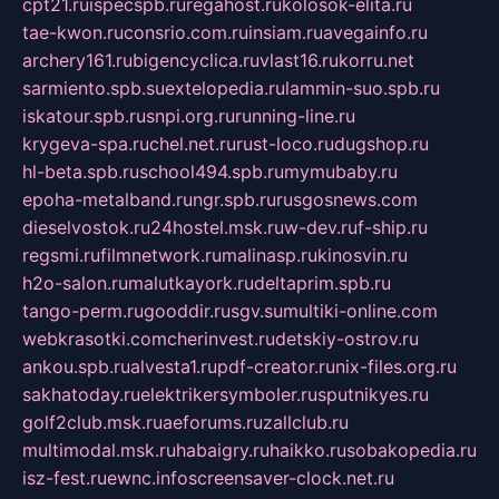
cpt21.ru
ispecspb.ru
regahost.ru
kolosok-elita.ru
tae-kwon.ru
consrio.com.ru
insiam.ru
avegainfo.ru
archery161.ru
bigencyclica.ru
vlast16.ru
korru.net
sarmiento.spb.su
extelopedia.ru
lammin-suo.spb.ru
iskatour.spb.ru
snpi.org.ru
running-line.ru
krygeva-spa.ru
chel.net.ru
rust-loco.ru
dugshop.ru
hl-beta.spb.ru
school494.spb.ru
mymubaby.ru
epoha-metalband.ru
ngr.spb.ru
rusgosnews.com
dieselvostok.ru
24hostel.msk.ru
w-dev.ru
f-ship.ru
regsmi.ru
filmnetwork.ru
malinasp.ru
kinosvin.ru
h2o-salon.ru
malutkayork.ru
deltaprim.spb.ru
tango-perm.ru
gooddir.ru
sgv.su
multiki-online.com
webkrasotki.com
cherinvest.ru
detskiy-ostrov.ru
ankou.spb.ru
alvesta1.ru
pdf-creator.ru
nix-files.org.ru
sakhatoday.ru
elektrikersymboler.ru
sputnikyes.ru
golf2club.msk.ru
aeforums.ru
zallclub.ru
multimodal.msk.ru
habaigry.ru
haikko.ru
sobakopedia.ru
isz-fest.ru
ewnc.info
screensaver-clock.net.ru