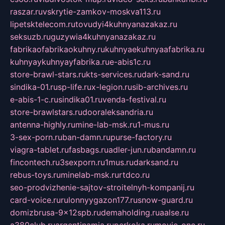
raszar.ru
vskrytie-zamkov-moskva113.ru
lipetsktelecom.ru
tovudyi4kuhnyanazakaz.ru
seksuzb.ru
guzywia4kuhnyanazakaz.ru
fabrikaofabrikaokuhny.ru
kuhnyaekuhnyaafabrika.ru
kuhnyaykuhnyayfabrika.ru
e-abis1c.ru
store-brawl-stars.ru
kts-services.ru
dark-sand.ru
sindika-01.ru
sp-life.ru
x-legion.ru
sib-archives.ru
e-abis-1-c.ru
sindika01.ru
venda-festival.ru
store-brawlstars.ru
dooraleksandria.ru
antenna-highly.ru
mine-lab-msk.ru
1-mus.ru
3-sex-porn.ru
ban-damn.ru
purse-factory.ru
viagra-tablet.ru
fasbags.ru
adler-jun.ru
bandamn.ru
fincontech.ru
3sexporn.ru
1mus.ru
darksand.ru
rebus-toys.ru
minelab-msk.ru
rtdco.ru
seo-prodvizhenie-sajtov-stroitelnyh-kompanij.ru
card-voice.ru
rulonnyygazon177.ru
snow-guard.ru
domizbrusa-9x12spb.ru
demaholding.ru
aalse.ru