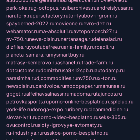
a380club.ru
argentinamia.ru
perkoka.ru
movie-one.ru
perk-oka.ru
g-octopus.ru
sibarchives.ru
andreislyusar.ru
naruto-x.ru
pursefactory.ru
tor-lyubov-i-grom.ru
spayderhed-2022.ru
movieone.ru
evro-dez.ru
webamator.ru
ma-absolut1.ru
avtopomosch27.ru
nv-750.ru
news-plain.ru
nertansaga.ru
delanalad.ru
dizfiles.ru
youtubefree.ru
aria-family.ru
roadli.ru
planeta-samara.ru
mysmartbuy.ru
matrasy-kemerovo.ru
ashanet.ru
trade-farm.ru
dotcustoms.ru
domizbrusa9x12spb.ru
autodamp.ru
narasimha.ru
djcommodities.ru
nv750.ru
x-ton.ru
newsplain.ru
cardvoice.ru
modopaper.ru
manunae.ru
gbget.ru
alfeihavsalnassr.ru
madoma.ru
tajuncos.ru
petrovkasports.ru
porno-online-besplatno.ru
splclub.ru
york-life.ru
doroga-expo.ru
ribery.ru
cleanmedicine.ru
slovar-ivrit.ru
porno-video-besplatno.ru
seks-365.ru
ovucontrol.ru
sloty-igrovyye-avtomaty.ru
ru-industriya.ru
russkoe-porno-besplatno.ru