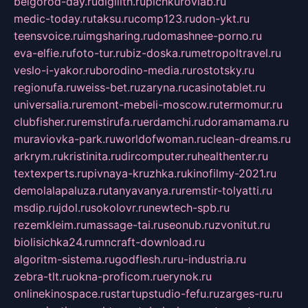
belgorod-day.ru
digilith.ru
pichkurovlab.ru
medic-today.ru
taksu.ru
comp123.ru
don-ykt.ru
teensvoice.ru
imgsharing.ru
domashnee-porno.ru
eva-elfie.ru
foto-tur.ru
biz-doska.ru
metropoltravel.ru
veslo-i-yakor.ru
borodino-media.ru
rostotsky.ru
regionufa.ru
weiss-bet.ru
zaryna.ru
casinotablet.ru
universalia.ru
remont-mebeli-moscow.ru
termomur.ru
clubfisher.ru
remstirufa.ru
erdamchi.ru
doramamama.ru
muraviovka-park.ru
worldofwoman.ru
clean-dreams.ru
arkrym.ru
kristinita.ru
dircomputer.ru
healthenter.ru
textexperts.ru
pivnaya-kruzhka.ru
kinofilmy-2021.ru
demolalapaluza.ru
tanyavanya.ru
remstir-tolyatti.ru
msdip.ru
jdol.ru
sokolovr.ru
newtech-spb.ru
rezemkleim.ru
massage-tai.ru
seonub.ru
zvonitut.ru
biolisichka24.ru
mncraft-download.ru
algoritm-sistema.ru
godflesh.ru
ru-industria.ru
zebra-tlt.ru
okna-proficom.ru
erynok.ru
onlinekinospace.ru
startupstudio-fefu.ru
zarges-ru.ru