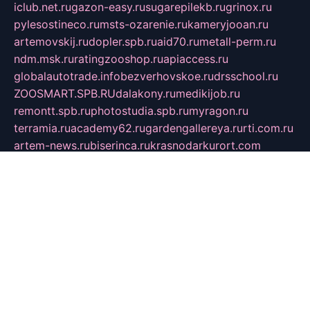
iclub.net.ru
gazon-easy.ru
sugarepilekb.ru
grinox.ru
pylesostineco.ru
msts-ozarenie.ru
kameryjooan.ru
artemovskij.ru
dopler.spb.ru
aid70.ru
metall-perm.ru
ndm.msk.ru
ratingzooshop.ru
apiaccess.ru
globalautotrade.info
bezverhovskoe.ru
drsschool.ru
ZOOSMART.SPB.RU
dalakony.ru
medikijob.ru
remontt.spb.ru
photostudia.spb.ru
myragon.ru
terramia.ru
academy62.ru
gardengallereya.ru
rti.com.ru
artem-news.ru
biserinca.ru
krasnodarkurort.com
imshowtv.ru
mebel-v-tule.ru
mobtopik.ru
pcsecurity.net.ru
tool-sib.ru
multimetrunit.ru
sp-tour.ru
fan-cs.ru
santeh-russia.ru
symbian9.net.ru
DSHAIR.RU
tmmotors.spb.ru
xjocuricopii.com
musavtomat.msk.ru
obustrojdom.ru
sovetcik.ru
ybaranovskaya.ru
ppknews.ru
cult-alshei.ru
JAPANRUSSIA.RU
proekciyamebel.ru
imper-finans.ru
rim.org.ru
glamourai.ru
brassminus.ru
zabor-pro.ru
ftn.pp.ru
dorogoe58.ru
laimengpacker.ru
kuzova-zapchasti.ru