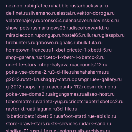
neznobi.ru
bigfatcc.ru
habble.ru
starbucksvia.ru
delfinet.ru
silvernano.ru
elestal.ru
vektor-doroga.ru
velotrenajery.ru
pronso54.ru
lenasever.ru
lovinskix.ru
show-pets.ru
smartnews03.ru
discofoxworld.ru
miraclecoon.ru
pongup.ru
hostel65.ru
liura.ru
glasspb.ru
firehunters.ru
gribowo.ru
gnalis.ru
bulkitula.ru
hometown-france.ru
1-xbeticricetc-1-xbetti-5.ru
shop-garena.ru
cricetc-1-xbetr-1-xbetcc-2.ru
one-life-story.ru
top-halyava.ru
accounts112.ru
poka-vse-doma-2.ru
3-d-file.ru
hahahaharms.ru
g2012.ru
tst-1.ru
shaggy-cat.ru
opsmgr.ru
ev-gallery.ru
g-2012.ru
ops-mgr.ru
accounts-112.ru
csm-demo.ru
poka-vse-doma2.ru
airgungames.ru
allseo-host.ru
tehosmotre.ru
varieta-yug.ru
cricetc1xbetr1xbetcc2.ru
raytor-d.ru
atillagunn.ru
3d-file.ru
1xbeticricetc1xbetti5.ru
uafoot-statti.ru
e-abis1c.ru
store-brawl-stars.ru
kts-services.ru
dark-sand.ru
sindika-01.ru
sp-life.ru
x-legion.ru
sib-archives.ru