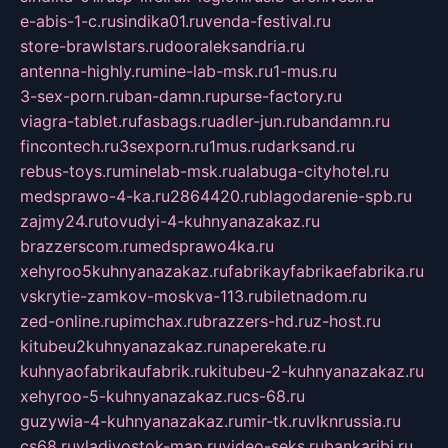
e-abis-1-c.ru
sindika01.ru
venda-festival.ru
store-brawlstars.ru
dooraleksandria.ru
antenna-highly.ru
mine-lab-msk.ru
1-mus.ru
3-sex-porn.ru
ban-damn.ru
purse-factory.ru
viagra-tablet.ru
fasbags.ru
adler-jun.ru
bandamn.ru
fincontech.ru
3sexporn.ru
1mus.ru
darksand.ru
rebus-toys.ru
minelab-msk.ru
alabuga-cityhotel.ru
medsprawo-4-ka.ru
2864420.ru
blagodarenie-spb.ru
zajmy24.ru
tovudyi-4-kuhnyanazakaz.ru
brazzerscom.ru
medsprawo4ka.ru
xehyroo5kuhnyanazakaz.ru
fabrikayfabrikaefabrika.ru
vskrytie-zamkov-moskva-113.ru
biletnadom.ru
zed-online.ru
pimchax.ru
brazzers-hd.ru
z-host.ru
kitubeu2kuhnyanazakaz.ru
naperekate.ru
kuhnyaofabrikaufabrik.ru
kitubeu-2-kuhnyanazakaz.ru
xehyroo-5-kuhnyanazakaz.ru
cs-68.ru
guzywia-4-kuhnyanazakaz.ru
mir-tk.ru
vlknrussia.ru
cs68.ru
vladivostok-map.ru
video-seks.ru
bankaribi.ru