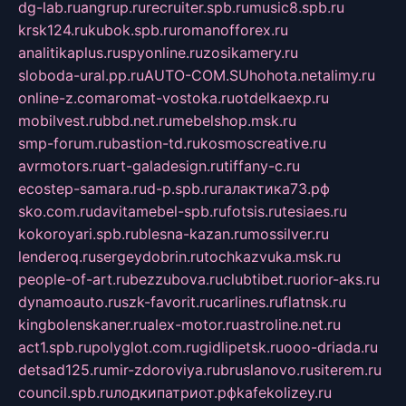
dg-lab.ru
angrup.ru
recruiter.spb.ru
music8.spb.ru
krsk124.ru
kubok.spb.ru
romanofforex.ru
analitikaplus.ru
spyonline.ru
zosikamery.ru
sloboda-ural.pp.ru
AUTO-COM.SU
hohota.net
alimy.ru
online-z.com
aromat-vostoka.ru
otdelkaexp.ru
mobilvest.ru
bbd.net.ru
mebelshop.msk.ru
smp-forum.ru
bastion-td.ru
kosmoscreative.ru
avrmotors.ru
art-galadesign.ru
tiffany-c.ru
ecostep-samara.ru
d-p.spb.ru
галактика73.рф
sko.com.ru
davitamebel-spb.ru
fotsis.ru
tesiaes.ru
kokoroyari.spb.ru
blesna-kazan.ru
mossilver.ru
lenderoq.ru
sergeydobrin.ru
tochkazvuka.msk.ru
people-of-art.ru
bezzubova.ru
clubtibet.ru
orior-aks.ru
dynamoauto.ru
szk-favorit.ru
carlines.ru
flatnsk.ru
kingbolenskaner.ru
alex-motor.ru
astroline.net.ru
act1.spb.ru
polyglot.com.ru
gidlipetsk.ru
ooo-driada.ru
detsad125.ru
mir-zdoroviya.ru
bruslanovo.ru
siterem.ru
council.spb.ru
лодкипатриот.рф
kafekolizey.ru