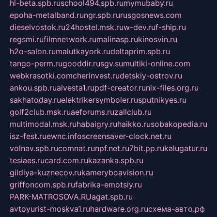
hl-beta.spb.ru
school494.spb.ru
mymubaby.ru
epoha-metalband.ru
ngr.spb.ru
rusgosnews.com
dieselvostok.ru
24hostel.msk.ru
w-dev.ru
f-ship.ru
regsmi.ru
filmnetwork.ru
malinasp.ru
kinosvin.ru
h2o-salon.ru
malutkayork.ru
deltaprim.spb.ru
tango-perm.ru
gooddir.ru
sgv.su
multiki-online.com
webkrasotki.com
cherinvest.ru
detskiy-ostrov.ru
ankou.spb.ru
alvesta1.ru
pdf-creator.ru
nix-files.org.ru
sakhatoday.ru
elektrikersymboler.ru
sputnikyes.ru
golf2club.msk.ru
aeforums.ru
zallclub.ru
multimodal.msk.ru
habaigry.ru
haikko.ru
sobakopedia.ru
isz-fest.ru
ewnc.info
screensaver-clock.net.ru
volnav.spb.ru
comnat.ru
npf.net.ru
7bit.pp.ru
kalugatur.ru
tesiaes.ru
card.com.ru
kazanka.spb.ru
gildiya-kuznecov.ru
kameryboavision.ru
griffoncom.spb.ru
fabrika-emotsiy.ru
PARK-MATROSOVA.RU
agat.spb.ru
avtoyurist-moskva1.ru
hardware.org.ru
схема-авто.рф