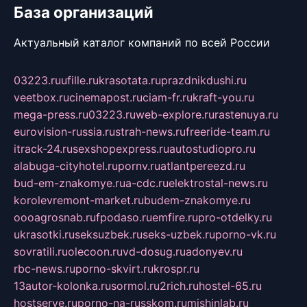
База организаций
Актуальный каталог компаний по всей России
03223.ru
ufille.ru
krasotata.ru
prazdnikdushi.ru
veetbox.ru
cinemapost.ru
ciam-fr.ru
kraft-you.ru
mega-press.ru
03223.ru
web-explore.ru
rastenuya.ru
eurovision-russia.ru
strah-news.ru
freeride-team.ru
itrack-24.ru
sexshopexpress.ru
autostudiopro.ru
alabuga-cityhotel.ru
pornv.ru
atlantpereezd.ru
bud-em-znakomye.ru
a-cdc.ru
elektrostal-news.ru
korolevremont-market.ru
budem-znakomye.ru
oooagrosnab.ru
fpodaso.ru
emfire.ru
pro-otdelky.ru
ukrasotki.ru
seksuzbek.ru
seks-uzbek.ru
porno-vk.ru
sovratili.ru
olecoon.ru
vd-dosug.ru
adonyev.ru
rbc-news.ru
porno-skvirt.ru
krospr.ru
13autor-kolonka.ru
sormol.ru
2rich.ru
hostel-65.ru
hostserve.ru
porno-na-russkom.ru
mishinlab.ru