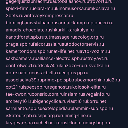
gegenjustizunrecht.ru
autobalashov.ru
utrovortu.ru
spiski-firm.ru
elara-m.ru
kinomusorka.ru
mkcslava.ru
2bets.ru
vintovoykompressor.ru
birminghamvsfulham.ru
sarmat-komp.ru
pioneeri.ru
amadis-chocolate.ru
shkurki-karakulya.ru
kanotiforet.spb.ru
tutmassage.ru
ecolog.org.ru
praga.spb.ru
falcorussia.ru
autodoctorservis.ru
kamertondom.spb.ru
net-life.net.ru
avto-vozim.ru
sakhcamera.ru
alliance-electro.spb.ru
stroyavt.ru
controlweb1.ru
tdsak74.ru
kinzozo-ru.ru
kvotka.ru
iron-snab.ru
costa-bella.ru
eugrus.pp.ru
associaciya39.ru
primexpo.spb.ru
bezmorchin.ru
ia2.ru
cpt21.ru
ispecspb.ru
regahost.ru
kolosok-elita.ru
tae-kwon.ru
consrio.com.ru
insiam.ru
avegainfo.ru
archery161.ru
bigencyclica.ru
vlast16.ru
korru.net
sarmiento.spb.su
extelopedia.ru
lammin-suo.spb.ru
iskatour.spb.ru
snpi.org.ru
running-line.ru
krygeva-spa.ru
chel.net.ru
rust-loco.ru
dugshop.ru