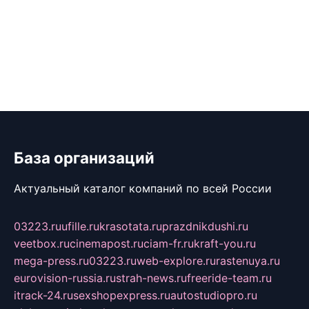
База организаций
Актуальный каталог компаний по всей России
03223.ru
ufille.ru
krasotata.ru
prazdnikdushi.ru
veetbox.ru
cinemapost.ru
ciam-fr.ru
kraft-you.ru
mega-press.ru
03223.ru
web-explore.ru
rastenuya.ru
eurovision-russia.ru
strah-news.ru
freeride-team.ru
itrack-24.ru
sexshopexpress.ru
autostudiopro.ru