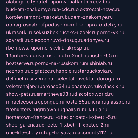
alabuga-cityhotel.ru
pornv.ru
atlantpereezd.ru
bud-em-znakomye.ru
a-cdc.ru
elektrostal-news.ru
korolevremont-market.ru
budem-znakomye.ru
oooagrosnab.ru
fpodaso.ru
emfire.ru
pro-otdelky.ru
ukrasotki.ru
seksuzbek.ru
seks-uzbek.ru
porno-vk.ru
sovratili.ru
olecoon.ru
vd-dosug.ru
adonyev.ru
rbc-news.ru
porno-skvirt.ru
krospr.ru
13autor-kolonka.ru
sormol.ru
2rich.ru
hostel-65.ru
hostserve.ru
porno-na-russkom.ru
mishinlab.ru
neznobi.ru
bigfatcc.ru
habble.ru
starbucksvia.ru
delfinet.ru
silvernano.ru
elestal.ru
vektor-doroga.ru
velotrenajery.ru
pronso54.ru
lenasever.ru
lovinskix.ru
show-pets.ru
smartnews03.ru
discofoxworld.ru
miraclecoon.ru
pongup.ru
hostel65.ru
liura.ru
glasspb.ru
firehunters.ru
gribowo.ru
gnalis.ru
bulkitula.ru
hometown-france.ru
1-xbeticricetc-1-xbetti-5.ru
shop-garena.ru
cricetc-1-xbetr-1-xbetcc-2.ru
one-life-story.ru
top-halyava.ru
accounts112.ru