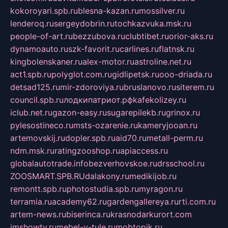
kokoroyari.spb.ru
blesna-kazan.ru
mossilver.ru
lenderoq.ru
sergeydobrin.ru
tochkazvuka.msk.ru
people-of-art.ru
bezzubova.ru
clubtibet.ru
orior-aks.ru
dynamoauto.ru
szk-favorit.ru
carlines.ru
flatnsk.ru
kingbolenskaner.ru
alex-motor.ru
astroline.net.ru
act1.spb.ru
polyglot.com.ru
gidlipetsk.ru
ooo-driada.ru
detsad125.ru
mir-zdoroviya.ru
bruslanovo.ru
siterem.ru
council.spb.ru
лодкипатриот.рф
kafekolizey.ru
iclub.net.ru
gazon-easy.ru
sugarepilekb.ru
grinox.ru
pylesostineco.ru
msts-ozarenie.ru
kameryjooan.ru
artemovskij.ru
dopler.spb.ru
aid70.ru
metall-perm.ru
ndm.msk.ru
ratingzooshop.ru
apiaccess.ru
globalautotrade.info
bezverhovskoe.ru
drsschool.ru
ZOOSMART.SPB.RU
dalakony.ru
medikijob.ru
remontt.spb.ru
photostudia.spb.ru
myragon.ru
terramia.ru
academy62.ru
gardengallereya.ru
rti.com.ru
artem-news.ru
biserinca.ru
krasnodarkurort.com
imshowtv.ru
mebel-v-tule.ru
mobtopik.ru