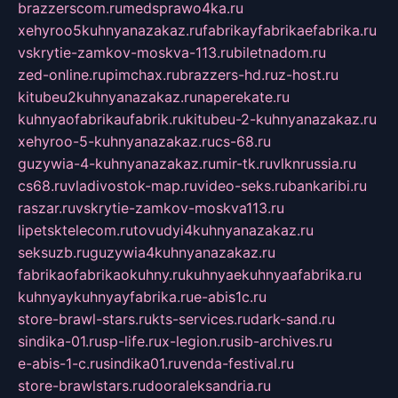
brazzerscom.ru
medsprawo4ka.ru
xehyroo5kuhnyanazakaz.ru
fabrikayfabrikaefabrika.ru
vskrytie-zamkov-moskva-113.ru
biletnadom.ru
zed-online.ru
pimchax.ru
brazzers-hd.ru
z-host.ru
kitubeu2kuhnyanazakaz.ru
naperekate.ru
kuhnyaofabrikaufabrik.ru
kitubeu-2-kuhnyanazakaz.ru
xehyroo-5-kuhnyanazakaz.ru
cs-68.ru
guzywia-4-kuhnyanazakaz.ru
mir-tk.ru
vlknrussia.ru
cs68.ru
vladivostok-map.ru
video-seks.ru
bankaribi.ru
raszar.ru
vskrytie-zamkov-moskva113.ru
lipetsktelecom.ru
tovudyi4kuhnyanazakaz.ru
seksuzb.ru
guzywia4kuhnyanazakaz.ru
fabrikaofabrikaokuhny.ru
kuhnyaekuhnyaafabrika.ru
kuhnyaykuhnyayfabrika.ru
e-abis1c.ru
store-brawl-stars.ru
kts-services.ru
dark-sand.ru
sindika-01.ru
sp-life.ru
x-legion.ru
sib-archives.ru
e-abis-1-c.ru
sindika01.ru
venda-festival.ru
store-brawlstars.ru
dooraleksandria.ru