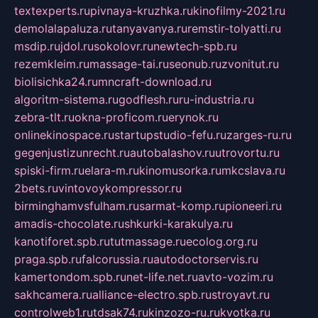
textexperts.ru
pivnaya-kruzhka.ru
kinofilmy-2021.ru
demolalapaluza.ru
tanyavanya.ru
remstir-tolyatti.ru
msdip.ru
jdol.ru
sokolovr.ru
newtech-spb.ru
rezemkleim.ru
massage-tai.ru
seonub.ru
zvonitut.ru
biolisichka24.ru
mncraft-download.ru
algoritm-sistema.ru
godflesh.ru
ru-industria.ru
zebra-tlt.ru
okna-proficom.ru
erynok.ru
onlinekinospace.ru
startupstudio-fefu.ru
zarges-ru.ru
gegenjustizunrecht.ru
autobalashov.ru
utrovortu.ru
spiski-firm.ru
elara-m.ru
kinomusorka.ru
mkcslava.ru
2bets.ru
vintovoykompressor.ru
birminghamvsfulham.ru
sarmat-komp.ru
pioneeri.ru
amadis-chocolate.ru
shkurki-karakulya.ru
kanotiforet.spb.ru
tutmassage.ru
ecolog.org.ru
praga.spb.ru
falcorussia.ru
autodoctorservis.ru
kamertondom.spb.ru
net-life.net.ru
avto-vozim.ru
sakhcamera.ru
alliance-electro.spb.ru
stroyavt.ru
controlweb1.ru
tdsak74.ru
kinzozo-ru.ru
kvotka.ru