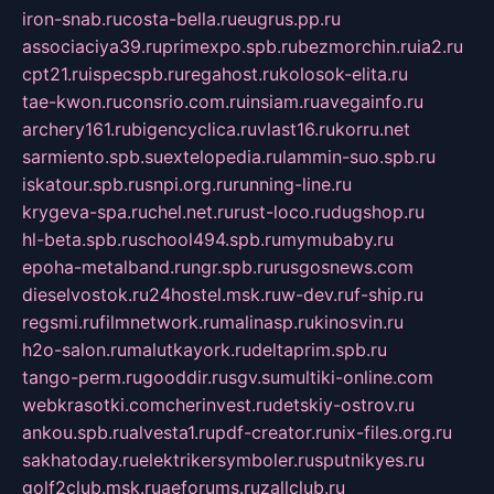
iron-snab.ru
costa-bella.ru
eugrus.pp.ru
associaciya39.ru
primexpo.spb.ru
bezmorchin.ru
ia2.ru
cpt21.ru
ispecspb.ru
regahost.ru
kolosok-elita.ru
tae-kwon.ru
consrio.com.ru
insiam.ru
avegainfo.ru
archery161.ru
bigencyclica.ru
vlast16.ru
korru.net
sarmiento.spb.su
extelopedia.ru
lammin-suo.spb.ru
iskatour.spb.ru
snpi.org.ru
running-line.ru
krygeva-spa.ru
chel.net.ru
rust-loco.ru
dugshop.ru
hl-beta.spb.ru
school494.spb.ru
mymubaby.ru
epoha-metalband.ru
ngr.spb.ru
rusgosnews.com
dieselvostok.ru
24hostel.msk.ru
w-dev.ru
f-ship.ru
regsmi.ru
filmnetwork.ru
malinasp.ru
kinosvin.ru
h2o-salon.ru
malutkayork.ru
deltaprim.spb.ru
tango-perm.ru
gooddir.ru
sgv.su
multiki-online.com
webkrasotki.com
cherinvest.ru
detskiy-ostrov.ru
ankou.spb.ru
alvesta1.ru
pdf-creator.ru
nix-files.org.ru
sakhatoday.ru
elektrikersymboler.ru
sputnikyes.ru
golf2club.msk.ru
aeforums.ru
zallclub.ru