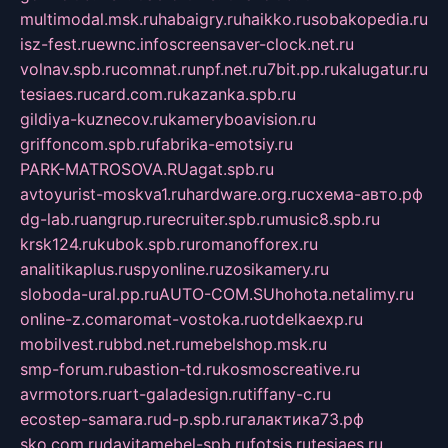
multimodal.msk.ru
habaigry.ru
haikko.ru
sobakopedia.ru
isz-fest.ru
ewnc.info
screensaver-clock.net.ru
volnav.spb.ru
comnat.ru
npf.net.ru
7bit.pp.ru
kalugatur.ru
tesiaes.ru
card.com.ru
kazanka.spb.ru
gildiya-kuznecov.ru
kameryboavision.ru
griffoncom.spb.ru
fabrika-emotsiy.ru
PARK-MATROSOVA.RU
agat.spb.ru
avtoyurist-moskva1.ru
hardware.org.ru
схема-авто.рф
dg-lab.ru
angrup.ru
recruiter.spb.ru
music8.spb.ru
krsk124.ru
kubok.spb.ru
romanofforex.ru
analitikaplus.ru
spyonline.ru
zosikamery.ru
sloboda-ural.pp.ru
AUTO-COM.SU
hohota.net
alimy.ru
online-z.com
aromat-vostoka.ru
otdelkaexp.ru
mobilvest.ru
bbd.net.ru
mebelshop.msk.ru
smp-forum.ru
bastion-td.ru
kosmoscreative.ru
avrmotors.ru
art-galadesign.ru
tiffany-c.ru
ecostep-samara.ru
d-p.spb.ru
галактика73.рф
sko.com.ru
davitamebel-spb.ru
fotsis.ru
tesiaes.ru