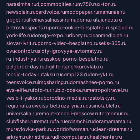
narasimha.ru
djcommodities.ru
nv750.ru
x-ton.ru
newsplain.ru
cardvoice.ru
modopaper.ru
manunae.ru
gbget.ru
alfeihavsalnassr.ru
madoma.ru
tajuncos.ru
petrovkasports.ru
porno-online-besplatno.ru
splclub.ru
york-life.ru
doroga-expo.ru
ribery.ru
cleanmedicine.ru
slovar-ivrit.ru
porno-video-besplatno.ru
seks-365.ru
ovucontrol.ru
sloty-igrovyye-avtomaty.ru
ru-industriya.ru
russkoe-porno-besplatno.ru
belgorod-day.ru
digilith.ru
pichkurovlab.ru
medic-today.ru
taksu.ru
comp123.ru
don-ykt.ru
teensvoice.ru
imgsharing.ru
domashnee-porno.ru
eva-elfie.ru
foto-tur.ru
biz-doska.ru
metropoltravel.ru
veslo-i-yakor.ru
borodino-media.ru
rostotsky.ru
regionufa.ru
weiss-bet.ru
zaryna.ru
casinotablet.ru
universalia.ru
remont-mebeli-moscow.ru
termomur.ru
clubfisher.ru
remstirufa.ru
erdamchi.ru
doramamama.ru
muraviovka-park.ru
worldofwoman.ru
clean-dreams.ru
arkrym.ru
kristinita.ru
dircomputer.ru
healthenter.ru