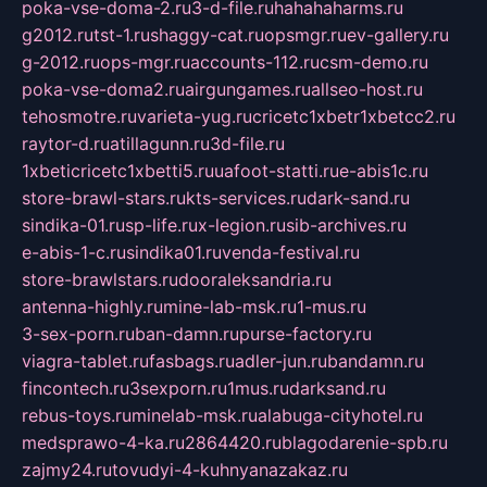
poka-vse-doma-2.ru
3-d-file.ru
hahahaharms.ru
g2012.ru
tst-1.ru
shaggy-cat.ru
opsmgr.ru
ev-gallery.ru
g-2012.ru
ops-mgr.ru
accounts-112.ru
csm-demo.ru
poka-vse-doma2.ru
airgungames.ru
allseo-host.ru
tehosmotre.ru
varieta-yug.ru
cricetc1xbetr1xbetcc2.ru
raytor-d.ru
atillagunn.ru
3d-file.ru
1xbeticricetc1xbetti5.ru
uafoot-statti.ru
e-abis1c.ru
store-brawl-stars.ru
kts-services.ru
dark-sand.ru
sindika-01.ru
sp-life.ru
x-legion.ru
sib-archives.ru
e-abis-1-c.ru
sindika01.ru
venda-festival.ru
store-brawlstars.ru
dooraleksandria.ru
antenna-highly.ru
mine-lab-msk.ru
1-mus.ru
3-sex-porn.ru
ban-damn.ru
purse-factory.ru
viagra-tablet.ru
fasbags.ru
adler-jun.ru
bandamn.ru
fincontech.ru
3sexporn.ru
1mus.ru
darksand.ru
rebus-toys.ru
minelab-msk.ru
alabuga-cityhotel.ru
medsprawo-4-ka.ru
2864420.ru
blagodarenie-spb.ru
zajmy24.ru
tovudyi-4-kuhnyanazakaz.ru