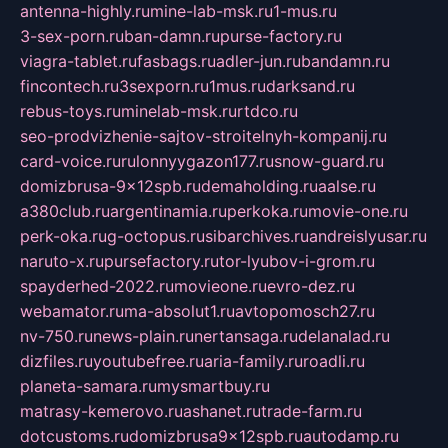
antenna-highly.ru
mine-lab-msk.ru
1-mus.ru
3-sex-porn.ru
ban-damn.ru
purse-factory.ru
viagra-tablet.ru
fasbags.ru
adler-jun.ru
bandamn.ru
fincontech.ru
3sexporn.ru
1mus.ru
darksand.ru
rebus-toys.ru
minelab-msk.ru
rtdco.ru
seo-prodvizhenie-sajtov-stroitelnyh-kompanij.ru
card-voice.ru
rulonnyygazon177.ru
snow-guard.ru
domizbrusa-9x12spb.ru
demaholding.ru
aalse.ru
a380club.ru
argentinamia.ru
perkoka.ru
movie-one.ru
perk-oka.ru
g-octopus.ru
sibarchives.ru
andreislyusar.ru
naruto-x.ru
pursefactory.ru
tor-lyubov-i-grom.ru
spayderhed-2022.ru
movieone.ru
evro-dez.ru
webamator.ru
ma-absolut1.ru
avtopomosch27.ru
nv-750.ru
news-plain.ru
nertansaga.ru
delanalad.ru
dizfiles.ru
youtubefree.ru
aria-family.ru
roadli.ru
planeta-samara.ru
mysmartbuy.ru
matrasy-kemerovo.ru
ashanet.ru
trade-farm.ru
dotcustoms.ru
domizbrusa9x12spb.ru
autodamp.ru