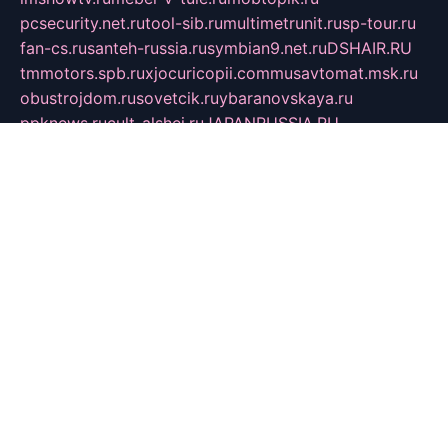
pcsecurity.net.ru
tool-sib.ru
multimetrunit.ru
sp-tour.ru
fan-cs.ru
santeh-russia.ru
symbian9.net.ru
DSHAIR.RU
tmmotors.spb.ru
xjocuricopii.com
musavtomat.msk.ru
obustrojdom.ru
sovetcik.ru
ybaranovskaya.ru
ppknews.ru
cult-alshei.ru
JAPANRUSSIA.RU
proekciyamebel.ru
imper-finans.ru
rim.org.ru
glamourai.ru
brassminus.ru
zabor-pro.ru
ftn.pp.ru
dorogoe58.ru
laimengpacker.ru
kuzova-zapchasti.ru
sageerp.ru
taxodrom.ru
dsrazvitie.ru
hardcity.net.ru
ratinghomegames.ru
topservice25.ru
gubernyan.ru
gtglasslined.ru
ii4.ru
tssport.spb.ru
andorra24.com
blackwallstreet.ru
oboimos.ru
optim-doors.com.ru
ikuch.ru
nycr.org.ru
npa21.ru
vremya-ch.spb.ru
desert000.ru
ivtorgi.ru
ifiori.ru
catalog-statei.ru
dcv.org.ru
spetsmaster174.ru
ipkameryhiseeu.ru
dum26.ru
ruspol.spb.ru
fr-opendp.ru
kam-solnyshko.ru
cheyenne-arapaho.ru
sevzapmetal.spb.ru