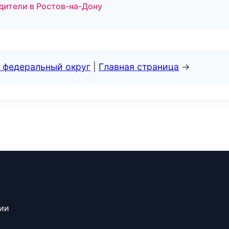
одители в Ростов-на-Дону
 федеральный округ
|
Главная страница
→
сии