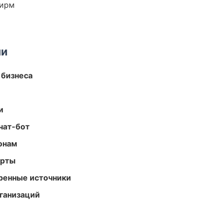
фирм
ми
 бизнеса
и
чат-бот
онам
арты
еренные источники
ганизаций