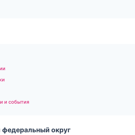
сии
ки
ти и события
 федеральный округ