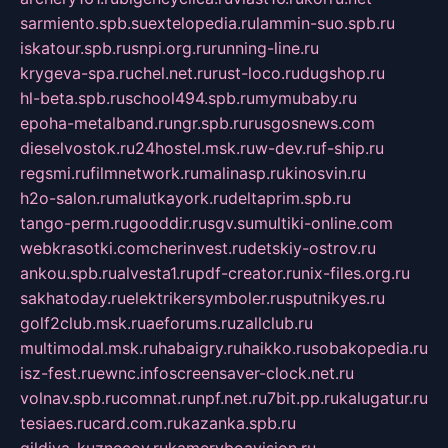
sarmiento.spb.su
extelopedia.ru
lammin-suo.spb.ru
iskatour.spb.ru
snpi.org.ru
running-line.ru
krygeva-spa.ru
chel.net.ru
rust-loco.ru
dugshop.ru
hl-beta.spb.ru
school494.spb.ru
mymubaby.ru
epoha-metalband.ru
ngr.spb.ru
rusgosnews.com
dieselvostok.ru
24hostel.msk.ru
w-dev.ru
f-ship.ru
regsmi.ru
filmnetwork.ru
malinasp.ru
kinosvin.ru
h2o-salon.ru
malutkayork.ru
deltaprim.spb.ru
tango-perm.ru
gooddir.ru
sgv.su
multiki-online.com
webkrasotki.com
cherinvest.ru
detskiy-ostrov.ru
ankou.spb.ru
alvesta1.ru
pdf-creator.ru
nix-files.org.ru
sakhatoday.ru
elektrikersymboler.ru
sputnikyes.ru
golf2club.msk.ru
aeforums.ru
zallclub.ru
multimodal.msk.ru
habaigry.ru
haikko.ru
sobakopedia.ru
isz-fest.ru
ewnc.info
screensaver-clock.net.ru
volnav.spb.ru
comnat.ru
npf.net.ru
7bit.pp.ru
kalugatur.ru
tesiaes.ru
card.com.ru
kazanka.spb.ru
gildiya-kuznecov.ru
kameryboavision.ru