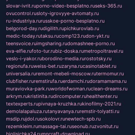
slovar-ivrit.ru
porno-video-besplatno.ru
seks-365.ru
ovucontrol.ru
sloty-igrovyye-avtomaty.ru
ru-industriya.ru
russkoe-porno-besplatno.ru
belgorod-day.ru
digilith.ru
pichkurovlab.ru
medic-today.ru
taksu.ru
comp123.ru
don-ykt.ru
teensvoice.ru
imgsharing.ru
domashnee-porno.ru
eva-elfie.ru
foto-tur.ru
biz-doska.ru
metropoltravel.ru
veslo-i-yakor.ru
borodino-media.ru
rostotsky.ru
regionufa.ru
weiss-bet.ru
zaryna.ru
casinotablet.ru
universalia.ru
remont-mebeli-moscow.ru
termomur.ru
clubfisher.ru
remstirufa.ru
erdamchi.ru
doramamama.ru
muraviovka-park.ru
worldofwoman.ru
clean-dreams.ru
arkrym.ru
kristinita.ru
dircomputer.ru
healthenter.ru
textexperts.ru
pivnaya-kruzhka.ru
kinofilmy-2021.ru
demolalapaluza.ru
tanyavanya.ru
remstir-tolyatti.ru
msdip.ru
jdol.ru
sokolovr.ru
newtech-spb.ru
rezemkleim.ru
massage-tai.ru
seonub.ru
zvonitut.ru
biolisichka24.ru
mncraft-download.ru