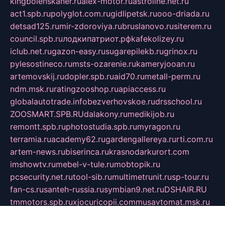
kingbolenskaner.ru
alex-motor.ru
astroline.net.ru
act1.spb.ru
polyglot.com.ru
gidlipetsk.ru
ooo-driada.ru
detsad125.ru
mir-zdoroviya.ru
bruslanovo.ru
siterem.ru
council.spb.ru
лодкипатриот.рф
kafekolizey.ru
iclub.net.ru
gazon-easy.ru
sugarepilekb.ru
grinox.ru
pylesostineco.ru
msts-ozarenie.ru
kameryjooan.ru
artemovskij.ru
dopler.spb.ru
aid70.ru
metall-perm.ru
ndm.msk.ru
ratingzooshop.ru
apiaccess.ru
globalautotrade.info
bezverhovskoe.ru
drsschool.ru
ZOOSMART.SPB.RU
dalakony.ru
medikijob.ru
remontt.spb.ru
photostudia.spb.ru
myragon.ru
terramia.ru
academy62.ru
gardengallereya.ru
rti.com.ru
artem-news.ru
biserinca.ru
krasnodarkurort.com
imshowtv.ru
mebel-v-tule.ru
mobtopik.ru
pcsecurity.net.ru
tool-sib.ru
multimetrunit.ru
sp-tour.ru
fan-cs.ru
santeh-russia.ru
symbian9.net.ru
DSHAIR.RU
tmmotors.spb.ru
xjocuricopii.com
musavtomat.msk.ru
obustrojdom.ru
sovetcik.ru
ybaranovskaya.ru