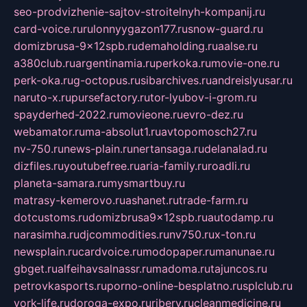
seo-prodvizhenie-sajtov-stroitelnyh-kompanij.ru
card-voice.ru
rulonnyygazon177.ru
snow-guard.ru
domizbrusa-9x12spb.ru
demaholding.ru
aalse.ru
a380club.ru
argentinamia.ru
perkoka.ru
movie-one.ru
perk-oka.ru
g-octopus.ru
sibarchives.ru
andreislyusar.ru
naruto-x.ru
pursefactory.ru
tor-lyubov-i-grom.ru
spayderhed-2022.ru
movieone.ru
evro-dez.ru
webamator.ru
ma-absolut1.ru
avtopomosch27.ru
nv-750.ru
news-plain.ru
nertansaga.ru
delanalad.ru
dizfiles.ru
youtubefree.ru
aria-family.ru
roadli.ru
planeta-samara.ru
mysmartbuy.ru
matrasy-kemerovo.ru
ashanet.ru
trade-farm.ru
dotcustoms.ru
domizbrusa9x12spb.ru
autodamp.ru
narasimha.ru
djcommodities.ru
nv750.ru
x-ton.ru
newsplain.ru
cardvoice.ru
modopaper.ru
manunae.ru
gbget.ru
alfeihavsalnassr.ru
madoma.ru
tajuncos.ru
petrovkasports.ru
porno-online-besplatno.ru
splclub.ru
york-life.ru
doroga-expo.ru
ribery.ru
cleanmedicine.ru