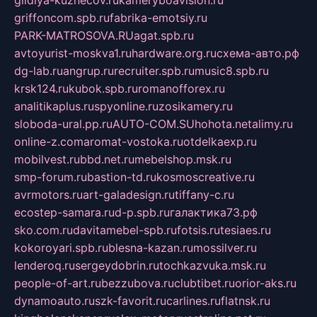
griffoncom.spb.ru
fabrika-emotsiy.ru
PARK-MATROSOVA.RU
agat.spb.ru
avtoyurist-moskva1.ru
hardware.org.ru
схема-авто.рф
dg-lab.ru
angrup.ru
recruiter.spb.ru
music8.spb.ru
krsk124.ru
kubok.spb.ru
romanofforex.ru
analitikaplus.ru
spyonline.ru
zosikamery.ru
sloboda-ural.pp.ru
AUTO-COM.SU
hohota.net
alimy.ru
online-z.com
aromat-vostoka.ru
otdelkaexp.ru
mobilvest.ru
bbd.net.ru
mebelshop.msk.ru
smp-forum.ru
bastion-td.ru
kosmoscreative.ru
avrmotors.ru
art-galadesign.ru
tiffany-c.ru
ecostep-samara.ru
d-p.spb.ru
галактика73.рф
sko.com.ru
davitamebel-spb.ru
fotsis.ru
tesiaes.ru
kokoroyari.spb.ru
blesna-kazan.ru
mossilver.ru
lenderoq.ru
sergeydobrin.ru
tochkazvuka.msk.ru
people-of-art.ru
bezzubova.ru
clubtibet.ru
orior-aks.ru
dynamoauto.ru
szk-favorit.ru
carlines.ru
flatnsk.ru