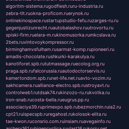
algoritm-sistema.ru
godflesh.ru
ru-industria.ru
zebra-tlt.ru
okna-proficom.ru
erynok.ru
onlinekinospace.ru
startupstudio-fefu.ru
zarges-ru.ru
gegenjustizunrecht.ru
autobalashov.ru
utrovortu.ru
spiski-firm.ru
elara-m.ru
kinomusorka.ru
mkcslava.ru
2bets.ru
vintovoykompressor.ru
birminghamvsfulham.ru
sarmat-komp.ru
pioneeri.ru
amadis-chocolate.ru
shkurki-karakulya.ru
kanotiforet.spb.ru
tutmassage.ru
ecolog.org.ru
praga.spb.ru
falcorussia.ru
autodoctorservis.ru
kamertondom.spb.ru
net-life.net.ru
avto-vozim.ru
sakhcamera.ru
alliance-electro.spb.ru
stroyavt.ru
controlweb1.ru
tdsak74.ru
kinzozo-ru.ru
kvotka.ru
iron-snab.ru
costa-bella.ru
eugrus.pp.ru
associaciya39.ru
primexpo.spb.ru
bezmorchin.ru
ia2.ru
cpt21.ru
ispecspb.ru
regahost.ru
kolosok-elita.ru
tae-kwon.ru
consrio.com.ru
insiam.ru
avegainfo.ru
archery161.ru
bigencyclica.ru
vlast16.ru
korru.net