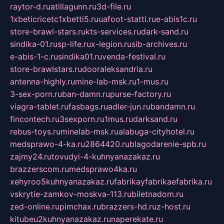
raytor-d.ru
atillagunn.ru
3d-file.ru
1xbeticricetc1xbetti5.ru
uafoot-statti.ru
e-abis1c.ru
store-brawl-stars.ru
kts-services.ru
dark-sand.ru
sindika-01.ru
sp-life.ru
x-legion.ru
sib-archives.ru
e-abis-1-c.ru
sindika01.ru
venda-festival.ru
store-brawlstars.ru
dooraleksandria.ru
antenna-highly.ru
mine-lab-msk.ru
1-mus.ru
3-sex-porn.ru
ban-damn.ru
purse-factory.ru
viagra-tablet.ru
fasbags.ru
adler-jun.ru
bandamn.ru
fincontech.ru
3sexporn.ru
1mus.ru
darksand.ru
rebus-toys.ru
minelab-msk.ru
alabuga-cityhotel.ru
medsprawo-4-ka.ru
2864420.ru
blagodarenie-spb.ru
zajmy24.ru
tovudyi-4-kuhnyanazakaz.ru
brazzerscom.ru
medsprawo4ka.ru
xehyroo5kuhnyanazakaz.ru
fabrikayfabrikaefabrika.ru
vskrytie-zamkov-moskva-113.ru
biletnadom.ru
zed-online.ru
pimchax.ru
brazzers-hd.ru
z-host.ru
kitubeu2kuhnyanazakaz.ru
naperekate.ru