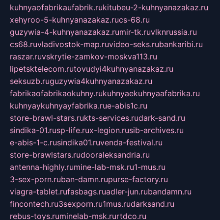
kuhnyaofabrikaufabrik.ru
kitubeu-2-kuhnyanazakaz.ru
xehyroo-5-kuhnyanazakaz.ru
cs-68.ru
guzywia-4-kuhnyanazakaz.ru
mir-tk.ru
vlknrussia.ru
cs68.ru
vladivostok-map.ru
video-seks.ru
bankaribi.ru
raszar.ru
vskrytie-zamkov-moskva113.ru
lipetsktelecom.ru
tovudyi4kuhnyanazakaz.ru
seksuzb.ru
guzywia4kuhnyanazakaz.ru
fabrikaofabrikaokuhny.ru
kuhnyaekuhnyaafabrika.ru
kuhnyaykuhnyayfabrika.ru
e-abis1c.ru
store-brawl-stars.ru
kts-services.ru
dark-sand.ru
sindika-01.ru
sp-life.ru
x-legion.ru
sib-archives.ru
e-abis-1-c.ru
sindika01.ru
venda-festival.ru
store-brawlstars.ru
dooraleksandria.ru
antenna-highly.ru
mine-lab-msk.ru
1-mus.ru
3-sex-porn.ru
ban-damn.ru
purse-factory.ru
viagra-tablet.ru
fasbags.ru
adler-jun.ru
bandamn.ru
fincontech.ru
3sexporn.ru
1mus.ru
darksand.ru
rebus-toys.ru
minelab-msk.ru
rtdco.ru