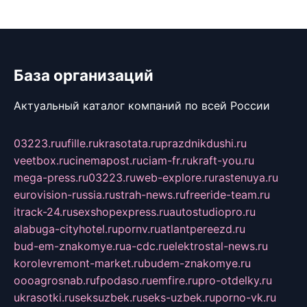
База организаций
Актуальный каталог компаний по всей России
03223.ru
ufille.ru
krasotata.ru
prazdnikdushi.ru
veetbox.ru
cinemapost.ru
ciam-fr.ru
kraft-you.ru
mega-press.ru
03223.ru
web-explore.ru
rastenuya.ru
eurovision-russia.ru
strah-news.ru
freeride-team.ru
itrack-24.ru
sexshopexpress.ru
autostudiopro.ru
alabuga-cityhotel.ru
pornv.ru
atlantpereezd.ru
bud-em-znakomye.ru
a-cdc.ru
elektrostal-news.ru
korolevremont-market.ru
budem-znakomye.ru
oooagrosnab.ru
fpodaso.ru
emfire.ru
pro-otdelky.ru
ukrasotki.ru
seksuzbek.ru
seks-uzbek.ru
porno-vk.ru