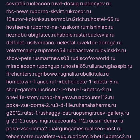
sovratili.ru
olecoon.ru
vd-dosug.ru
adonyev.ru
rbc-news.ru
porno-skvirt.ru
krospr.ru
13autor-kolonka.ru
sormol.ru
2rich.ru
hostel-65.ru
hostserve.ru
porno-na-russkom.ru
mishinlab.ru
neznobi.ru
bigfatcc.ru
habble.ru
starbucksvia.ru
delfinet.ru
silvernano.ru
elestal.ru
vektor-doroga.ru
velotrenajery.ru
pronso54.ru
lenasever.ru
lovinskix.ru
show-pets.ru
smartnews03.ru
discofoxworld.ru
miraclecoon.ru
pongup.ru
hostel65.ru
liura.ru
glasspb.ru
firehunters.ru
gribowo.ru
gnalis.ru
bulkitula.ru
hometown-france.ru
1-xbeticricetc-1-xbetti-5.ru
shop-garena.ru
cricetc-1-xbetr-1-xbetcc-2.ru
one-life-story.ru
top-halyava.ru
accounts112.ru
poka-vse-doma-2.ru
3-d-file.ru
hahahaharms.ru
g2012.ru
tst-1.ru
shaggy-cat.ru
opsmgr.ru
ev-gallery.ru
g-2012.ru
ops-mgr.ru
accounts-112.ru
csm-demo.ru
poka-vse-doma2.ru
airgungames.ru
allseo-host.ru
tehosmotre.ru
varieta-yug.ru
cricetc1xbetr1xbetcc2.ru