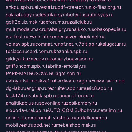
ankou.spb.ru
alvesta1.ru
pdf-creator.ru
nix-files.org.ru
sakhatoday.ru
elektrikersymboler.ru
sputnikyes.ru
golf2club.msk.ru
aeforums.ru
zallclub.ru
multimodal.msk.ru
habaigry.ru
haikko.ru
sobakopedia.ru
isz-fest.ru
ewnc.info
screensaver-clock.net.ru
volnav.spb.ru
comnat.ru
npf.net.ru
7bit.pp.ru
kalugatur.ru
tesiaes.ru
card.com.ru
kazanka.spb.ru
gildiya-kuznecov.ru
kameryboavision.ru
griffoncom.spb.ru
fabrika-emotsiy.ru
PARK-MATROSOVA.RU
agat.spb.ru
avtoyurist-moskva1.ru
hardware.org.ru
схема-авто.рф
dg-lab.ru
angrup.ru
recruiter.spb.ru
music8.spb.ru
krsk124.ru
kubok.spb.ru
romanofforex.ru
analitikaplus.ru
spyonline.ru
zosikamery.ru
sloboda-ural.pp.ru
AUTO-COM.SU
hohota.net
alimy.ru
online-z.com
aromat-vostoka.ru
otdelkaexp.ru
mobilvest.ru
bbd.net.ru
mebelshop.msk.ru