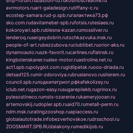
smp-forum.ru
bastion-td.ru
kosmoscreative.ru
avrmotors.ru
art-galadesign.ru
tiffany-c.ru
ecostep-samara.ru
d-p.spb.ru
галактика73.рф
sko.com.ru
davitamebel-spb.ru
fotsis.ru
tesiaes.ru
kokoroyari.spb.ru
blesna-kazan.ru
mossilver.ru
lenderoq.ru
sergeydobrin.ru
tochkazvuka.msk.ru
people-of-art.ru
bezzubova.ru
clubtibet.ru
orior-aks.ru
dynamoauto.ru
szk-favorit.ru
carlines.ru
flatnsk.ru
kingbolenskaner.ru
alex-motor.ru
astroline.net.ru
act1.spb.ru
polyglot.com.ru
gidlipetsk.ru
ooo-driada.ru
detsad125.ru
mir-zdoroviya.ru
bruslanovo.ru
siterem.ru
council.spb.ru
лодкипатриот.рф
kafekolizey.ru
iclub.net.ru
gazon-easy.ru
sugarepilekb.ru
grinox.ru
pylesostineco.ru
msts-ozarenie.ru
kameryjooan.ru
artemovskij.ru
dopler.spb.ru
aid70.ru
metall-perm.ru
ndm.msk.ru
ratingzooshop.ru
apiaccess.ru
globalautotrade.info
bezverhovskoe.ru
drsschool.ru
ZOOSMART.SPB.RU
dalakony.ru
medikijob.ru