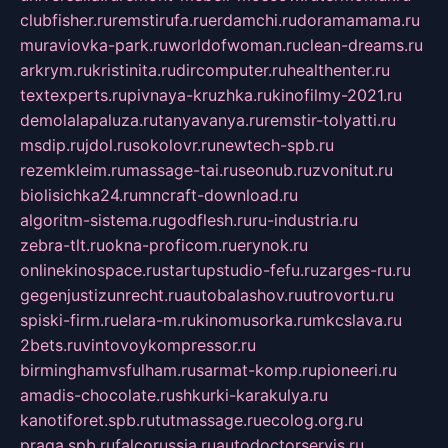
clubfisher.ru
remstirufa.ru
erdamchi.ru
doramamama.ru
muraviovka-park.ru
worldofwoman.ru
clean-dreams.ru
arkrym.ru
kristinita.ru
dircomputer.ru
healthenter.ru
textexperts.ru
pivnaya-kruzhka.ru
kinofilmy-2021.ru
demolalapaluza.ru
tanyavanya.ru
remstir-tolyatti.ru
msdip.ru
jdol.ru
sokolovr.ru
newtech-spb.ru
rezemkleim.ru
massage-tai.ru
seonub.ru
zvonitut.ru
biolisichka24.ru
mncraft-download.ru
algoritm-sistema.ru
godflesh.ru
ru-industria.ru
zebra-tlt.ru
okna-proficom.ru
erynok.ru
onlinekinospace.ru
startupstudio-fefu.ru
zarges-ru.ru
gegenjustizunrecht.ru
autobalashov.ru
utrovortu.ru
spiski-firm.ru
elara-m.ru
kinomusorka.ru
mkcslava.ru
2bets.ru
vintovoykompressor.ru
birminghamvsfulham.ru
sarmat-komp.ru
pioneeri.ru
amadis-chocolate.ru
shkurki-karakulya.ru
kanotiforet.spb.ru
tutmassage.ru
ecolog.org.ru
praga.spb.ru
falcorussia.ru
autodoctorservis.ru