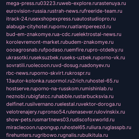
mega-press.ru
03223.ru
web-explore.ru
rastenuya.ru
eurovision-russia.ru
strah-news.ru
freeride-team.ru
itrack-24.ru
sexshopexpress.ru
autostudiopro.ru
alabuga-cityhotel.ru
pornv.ru
atlantpereezd.ru
bud-em-znakomye.ru
a-cdc.ru
elektrostal-news.ru
korolevremont-market.ru
budem-znakomye.ru
oooagrosnab.ru
fpodaso.ru
emfire.ru
pro-otdelky.ru
ukrasotki.ru
seksuzbek.ru
seks-uzbek.ru
porno-vk.ru
sovratili.ru
olecoon.ru
vd-dosug.ru
adonyev.ru
rbc-news.ru
porno-skvirt.ru
krospr.ru
13autor-kolonka.ru
sormol.ru
2rich.ru
hostel-65.ru
hostserve.ru
porno-na-russkom.ru
mishinlab.ru
neznobi.ru
bigfatcc.ru
habble.ru
starbucksvia.ru
delfinet.ru
silvernano.ru
elestal.ru
vektor-doroga.ru
velotrenajery.ru
pronso54.ru
lenasever.ru
lovinskix.ru
show-pets.ru
smartnews03.ru
discofoxworld.ru
miraclecoon.ru
pongup.ru
hostel65.ru
liura.ru
glasspb.ru
firehunters.ru
gribowo.ru
gnalis.ru
bulkitula.ru