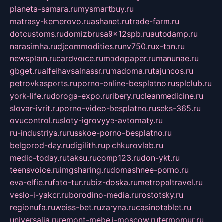
planeta-samara.ru
mysmartbuy.ru
matrasy-kemerovo.ru
ashanet.ru
trade-farm.ru
dotcustoms.ru
domizbrusa9x12spb.ru
autodamp.ru
narasimha.ru
djcommodities.ru
nv750.ru
x-ton.ru
newsplain.ru
cardvoice.ru
modopaper.ru
manunae.ru
gbget.ru
alfeihavsalnassr.ru
madoma.ru
tajuncos.ru
petrovkasports.ru
porno-online-besplatno.ru
splclub.ru
york-life.ru
doroga-expo.ru
ribery.ru
cleanmedicine.ru
slovar-ivrit.ru
porno-video-besplatno.ru
seks-365.ru
ovucontrol.ru
sloty-igrovyye-avtomaty.ru
ru-industriya.ru
russkoe-porno-besplatno.ru
belgorod-day.ru
digilith.ru
pichkurovlab.ru
medic-today.ru
taksu.ru
comp123.ru
don-ykt.ru
teensvoice.ru
imgsharing.ru
domashnee-porno.ru
eva-elfie.ru
foto-tur.ru
biz-doska.ru
metropoltravel.ru
veslo-i-yakor.ru
borodino-media.ru
rostotsky.ru
regionufa.ru
weiss-bet.ru
zaryna.ru
casinotablet.ru
universalia.ru
remont-mebeli-moscow.ru
termomur.ru