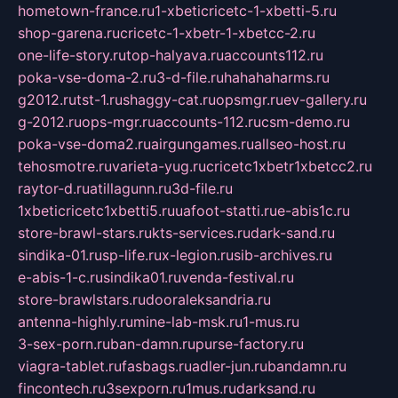
hometown-france.ru
1-xbeticricetc-1-xbetti-5.ru
shop-garena.ru
cricetc-1-xbetr-1-xbetcc-2.ru
one-life-story.ru
top-halyava.ru
accounts112.ru
poka-vse-doma-2.ru
3-d-file.ru
hahahaharms.ru
g2012.ru
tst-1.ru
shaggy-cat.ru
opsmgr.ru
ev-gallery.ru
g-2012.ru
ops-mgr.ru
accounts-112.ru
csm-demo.ru
poka-vse-doma2.ru
airgungames.ru
allseo-host.ru
tehosmotre.ru
varieta-yug.ru
cricetc1xbetr1xbetcc2.ru
raytor-d.ru
atillagunn.ru
3d-file.ru
1xbeticricetc1xbetti5.ru
uafoot-statti.ru
e-abis1c.ru
store-brawl-stars.ru
kts-services.ru
dark-sand.ru
sindika-01.ru
sp-life.ru
x-legion.ru
sib-archives.ru
e-abis-1-c.ru
sindika01.ru
venda-festival.ru
store-brawlstars.ru
dooraleksandria.ru
antenna-highly.ru
mine-lab-msk.ru
1-mus.ru
3-sex-porn.ru
ban-damn.ru
purse-factory.ru
viagra-tablet.ru
fasbags.ru
adler-jun.ru
bandamn.ru
fincontech.ru
3sexporn.ru
1mus.ru
darksand.ru