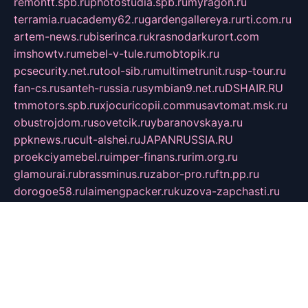
remontt.spb.ru
photostudia.spb.ru
myragon.ru
terramia.ru
academy62.ru
gardengallereya.ru
rti.com.ru
artem-news.ru
biserinca.ru
krasnodarkurort.com
imshowtv.ru
mebel-v-tule.ru
mobtopik.ru
pcsecurity.net.ru
tool-sib.ru
multimetrunit.ru
sp-tour.ru
fan-cs.ru
santeh-russia.ru
symbian9.net.ru
DSHAIR.RU
tmmotors.spb.ru
xjocuricopii.com
musavtomat.msk.ru
obustrojdom.ru
sovetcik.ru
ybaranovskaya.ru
ppknews.ru
cult-alshei.ru
JAPANRUSSIA.RU
proekciyamebel.ru
imper-finans.ru
rim.org.ru
glamourai.ru
brassminus.ru
zabor-pro.ru
ftn.pp.ru
dorogoe58.ru
laimengpacker.ru
kuzova-zapchasti.ru
sageerp.ru
taxodrom.ru
dsrazvitie.ru
hardcity.net.ru
ratinghomegames.ru
topservice25.ru
gubernyan.ru
gtglasslined.ru
ii4.ru
tssport.spb.ru
andorra24.com
blackwallstreet.ru
oboimos.ru
optim-doors.com.ru
ikuch.ru
nycr.org.ru
npa21.ru
vremya-ch.spb.ru
desert000.ru
ivtorgi.ru
ifiori.ru
catalog-statei.ru