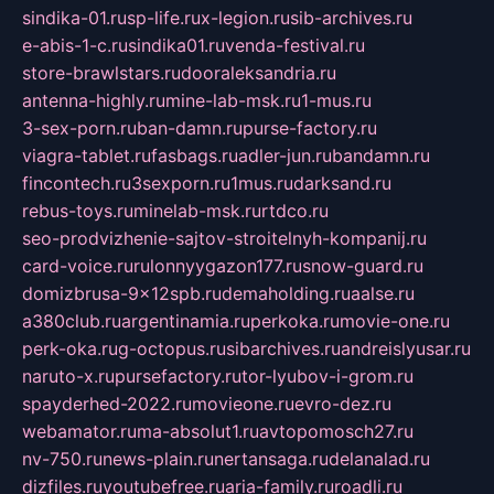
sindika-01.ru
sp-life.ru
x-legion.ru
sib-archives.ru
e-abis-1-c.ru
sindika01.ru
venda-festival.ru
store-brawlstars.ru
dooraleksandria.ru
antenna-highly.ru
mine-lab-msk.ru
1-mus.ru
3-sex-porn.ru
ban-damn.ru
purse-factory.ru
viagra-tablet.ru
fasbags.ru
adler-jun.ru
bandamn.ru
fincontech.ru
3sexporn.ru
1mus.ru
darksand.ru
rebus-toys.ru
minelab-msk.ru
rtdco.ru
seo-prodvizhenie-sajtov-stroitelnyh-kompanij.ru
card-voice.ru
rulonnyygazon177.ru
snow-guard.ru
domizbrusa-9x12spb.ru
demaholding.ru
aalse.ru
a380club.ru
argentinamia.ru
perkoka.ru
movie-one.ru
perk-oka.ru
g-octopus.ru
sibarchives.ru
andreislyusar.ru
naruto-x.ru
pursefactory.ru
tor-lyubov-i-grom.ru
spayderhed-2022.ru
movieone.ru
evro-dez.ru
webamator.ru
ma-absolut1.ru
avtopomosch27.ru
nv-750.ru
news-plain.ru
nertansaga.ru
delanalad.ru
dizfiles.ru
youtubefree.ru
aria-family.ru
roadli.ru