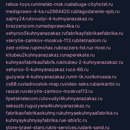
rebus-toys.ru
minelab-msk.ru
alabuga-cityhotel.ru
medsprawo-4-ka.ru
2864420.ru
blagodarenie-spb.ru
zajmy24.ru
tovudyi-4-kuhnyanazakaz.ru
brazzerscom.ru
medsprawo4ka.ru
xehyroo5kuhnyanazakaz.ru
fabrikayfabrikaefabrika.ru
vskrytie-zamkov-moskva-113.ru
biletnadom.ru
zed-online.ru
pimchax.ru
brazzers-hd.ru
z-host.ru
kitubeu2kuhnyanazakaz.ru
naperekate.ru
kuhnyaofabrikaufabrik.ru
kitubeu-2-kuhnyanazakaz.ru
xehyroo-5-kuhnyanazakaz.ru
cs-68.ru
guzywia-4-kuhnyanazakaz.ru
mir-tk.ru
vlknrussia.ru
cs68.ru
vladivostok-map.ru
video-seks.ru
bankaribi.ru
raszar.ru
vskrytie-zamkov-moskva113.ru
lipetsktelecom.ru
tovudyi4kuhnyanazakaz.ru
seksuzb.ru
guzywia4kuhnyanazakaz.ru
fabrikaofabrikaokuhny.ru
kuhnyaekuhnyaafabrika.ru
kuhnyaykuhnyayfabrika.ru
e-abis1c.ru
store-brawl-stars.ru
kts-services.ru
dark-sand.ru