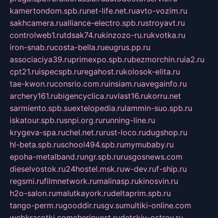
kamertondom.spb.ru
net-life.net.ru
avto-vozim.ru
sakhcamera.ru
alliance-electro.spb.ru
stroyavt.ru
controlweb1.ru
tdsak74.ru
kinzozo-ru.ru
kvotka.ru
iron-snab.ru
costa-bella.ru
eugrus.pp.ru
associaciya39.ru
primexpo.spb.ru
bezmorchin.ru
ia2.ru
cpt21.ru
ispecspb.ru
regahost.ru
kolosok-elita.ru
tae-kwon.ru
consrio.com.ru
insiam.ru
avegainfo.ru
archery161.ru
bigencyclica.ru
vlast16.ru
korru.net
sarmiento.spb.su
extelopedia.ru
lammin-suo.spb.ru
iskatour.spb.ru
snpi.org.ru
running-line.ru
krygeva-spa.ru
chel.net.ru
rust-loco.ru
dugshop.ru
hl-beta.spb.ru
school494.spb.ru
mymubaby.ru
epoha-metalband.ru
ngr.spb.ru
rusgosnews.com
dieselvostok.ru
24hostel.msk.ru
w-dev.ru
f-ship.ru
regsmi.ru
filmnetwork.ru
malinasp.ru
kinosvin.ru
h2o-salon.ru
malutkayork.ru
deltaprim.spb.ru
tango-perm.ru
gooddir.ru
sgv.su
multiki-online.com
webkrasotki.com
cherinvest.ru
detskiy-ostrov.ru