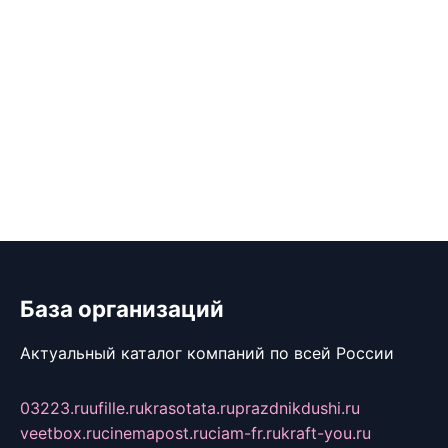
База организаций
Актуальный каталог компаний по всей России
03223.ru
ufille.ru
krasotata.ru
prazdnikdushi.ru
veetbox.ru
cinemapost.ru
ciam-fr.ru
kraft-you.ru