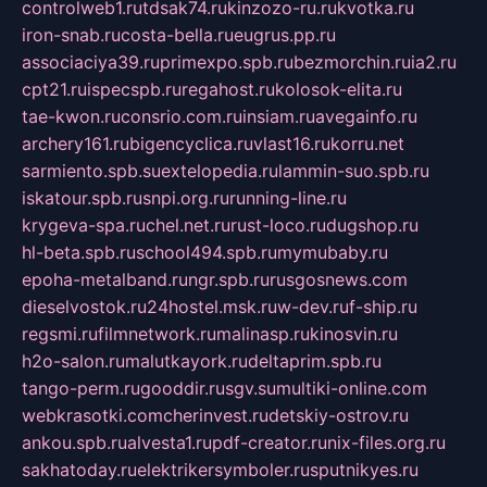
controlweb1.ru
tdsak74.ru
kinzozo-ru.ru
kvotka.ru
iron-snab.ru
costa-bella.ru
eugrus.pp.ru
associaciya39.ru
primexpo.spb.ru
bezmorchin.ru
ia2.ru
cpt21.ru
ispecspb.ru
regahost.ru
kolosok-elita.ru
tae-kwon.ru
consrio.com.ru
insiam.ru
avegainfo.ru
archery161.ru
bigencyclica.ru
vlast16.ru
korru.net
sarmiento.spb.su
extelopedia.ru
lammin-suo.spb.ru
iskatour.spb.ru
snpi.org.ru
running-line.ru
krygeva-spa.ru
chel.net.ru
rust-loco.ru
dugshop.ru
hl-beta.spb.ru
school494.spb.ru
mymubaby.ru
epoha-metalband.ru
ngr.spb.ru
rusgosnews.com
dieselvostok.ru
24hostel.msk.ru
w-dev.ru
f-ship.ru
regsmi.ru
filmnetwork.ru
malinasp.ru
kinosvin.ru
h2o-salon.ru
malutkayork.ru
deltaprim.spb.ru
tango-perm.ru
gooddir.ru
sgv.su
multiki-online.com
webkrasotki.com
cherinvest.ru
detskiy-ostrov.ru
ankou.spb.ru
alvesta1.ru
pdf-creator.ru
nix-files.org.ru
sakhatoday.ru
elektrikersymboler.ru
sputnikyes.ru