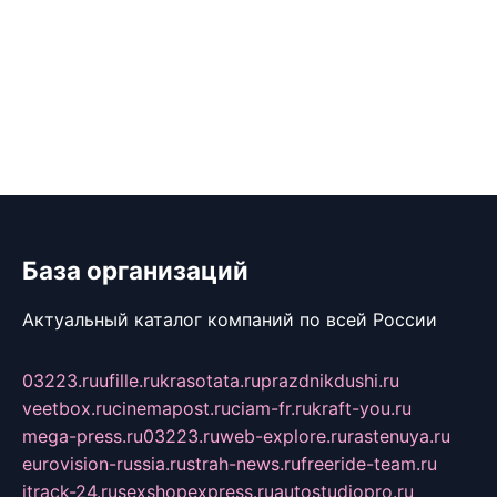
База организаций
Актуальный каталог компаний по всей России
03223.ru
ufille.ru
krasotata.ru
prazdnikdushi.ru
veetbox.ru
cinemapost.ru
ciam-fr.ru
kraft-you.ru
mega-press.ru
03223.ru
web-explore.ru
rastenuya.ru
eurovision-russia.ru
strah-news.ru
freeride-team.ru
itrack-24.ru
sexshopexpress.ru
autostudiopro.ru