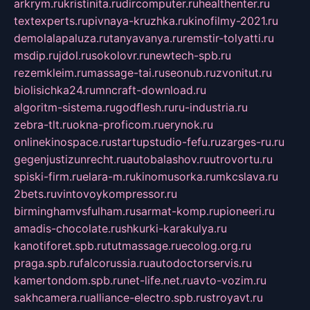
arkrym.ru
kristinita.ru
dircomputer.ru
healthenter.ru
textexperts.ru
pivnaya-kruzhka.ru
kinofilmy-2021.ru
demolalapaluza.ru
tanyavanya.ru
remstir-tolyatti.ru
msdip.ru
jdol.ru
sokolovr.ru
newtech-spb.ru
rezemkleim.ru
massage-tai.ru
seonub.ru
zvonitut.ru
biolisichka24.ru
mncraft-download.ru
algoritm-sistema.ru
godflesh.ru
ru-industria.ru
zebra-tlt.ru
okna-proficom.ru
erynok.ru
onlinekinospace.ru
startupstudio-fefu.ru
zarges-ru.ru
gegenjustizunrecht.ru
autobalashov.ru
utrovortu.ru
spiski-firm.ru
elara-m.ru
kinomusorka.ru
mkcslava.ru
2bets.ru
vintovoykompressor.ru
birminghamvsfulham.ru
sarmat-komp.ru
pioneeri.ru
amadis-chocolate.ru
shkurki-karakulya.ru
kanotiforet.spb.ru
tutmassage.ru
ecolog.org.ru
praga.spb.ru
falcorussia.ru
autodoctorservis.ru
kamertondom.spb.ru
net-life.net.ru
avto-vozim.ru
sakhcamera.ru
alliance-electro.spb.ru
stroyavt.ru