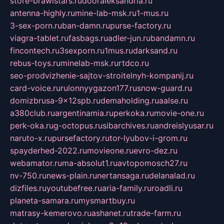
store-brawlstars.ru
dooraleksandria.ru
antenna-highly.ru
mine-lab-msk.ru
1-mus.ru
3-sex-porn.ru
ban-damn.ru
purse-factory.ru
viagra-tablet.ru
fasbags.ru
adler-jun.ru
bandamn.ru
fincontech.ru
3sexporn.ru
1mus.ru
darksand.ru
rebus-toys.ru
minelab-msk.ru
rtdco.ru
seo-prodvizhenie-sajtov-stroitelnyh-kompanij.ru
card-voice.ru
rulonnyygazon177.ru
snow-guard.ru
domizbrusa-9x12spb.ru
demaholding.ru
aalse.ru
a380club.ru
argentinamia.ru
perkoka.ru
movie-one.ru
perk-oka.ru
g-octopus.ru
sibarchives.ru
andreislyusar.ru
naruto-x.ru
pursefactory.ru
tor-lyubov-i-grom.ru
spayderhed-2022.ru
movieone.ru
evro-dez.ru
webamator.ru
ma-absolut1.ru
avtopomosch27.ru
nv-750.ru
news-plain.ru
nertansaga.ru
delanalad.ru
dizfiles.ru
youtubefree.ru
aria-family.ru
roadli.ru
planeta-samara.ru
mysmartbuy.ru
matrasy-kemerovo.ru
ashanet.ru
trade-farm.ru