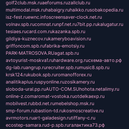
golf2club.msk.ru
aeforums.ru
zallclub.ru
multimodal.msk.ru
habaigry.ru
haikko.ru
sobakopedia.ru
isz-fest.ru
ewnc.info
screensaver-clock.net.ru
volnav.spb.ru
comnat.ru
npf.net.ru
7bit.pp.ru
kalugatur.ru
tesiaes.ru
card.com.ru
kazanka.spb.ru
gildiya-kuznecov.ru
kameryboavision.ru
griffoncom.spb.ru
fabrika-emotsiy.ru
PARK-MATROSOVA.RU
agat.spb.ru
avtoyurist-moskva1.ru
hardware.org.ru
схема-авто.рф
dg-lab.ru
angrup.ru
recruiter.spb.ru
music8.spb.ru
krsk124.ru
kubok.spb.ru
romanofforex.ru
analitikaplus.ru
spyonline.ru
zosikamery.ru
sloboda-ural.pp.ru
AUTO-COM.SU
hohota.net
alimy.ru
online-z.com
aromat-vostoka.ru
otdelkaexp.ru
mobilvest.ru
bbd.net.ru
mebelshop.msk.ru
smp-forum.ru
bastion-td.ru
kosmoscreative.ru
avrmotors.ru
art-galadesign.ru
tiffany-c.ru
ecostep-samara.ru
d-p.spb.ru
галактика73.рф