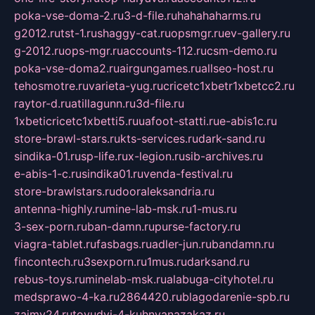
poka-vse-doma-2.ru
3-d-file.ru
hahahaharms.ru
g2012.ru
tst-1.ru
shaggy-cat.ru
opsmgr.ru
ev-gallery.ru
g-2012.ru
ops-mgr.ru
accounts-112.ru
csm-demo.ru
poka-vse-doma2.ru
airgungames.ru
allseo-host.ru
tehosmotre.ru
varieta-yug.ru
cricetc1xbetr1xbetcc2.ru
raytor-d.ru
atillagunn.ru
3d-file.ru
1xbeticricetc1xbetti5.ru
uafoot-statti.ru
e-abis1c.ru
store-brawl-stars.ru
kts-services.ru
dark-sand.ru
sindika-01.ru
sp-life.ru
x-legion.ru
sib-archives.ru
e-abis-1-c.ru
sindika01.ru
venda-festival.ru
store-brawlstars.ru
dooraleksandria.ru
antenna-highly.ru
mine-lab-msk.ru
1-mus.ru
3-sex-porn.ru
ban-damn.ru
purse-factory.ru
viagra-tablet.ru
fasbags.ru
adler-jun.ru
bandamn.ru
fincontech.ru
3sexporn.ru
1mus.ru
darksand.ru
rebus-toys.ru
minelab-msk.ru
alabuga-cityhotel.ru
medsprawo-4-ka.ru
2864420.ru
blagodarenie-spb.ru
zajmy24.ru
tovudyi-4-kuhnyanazakaz.ru