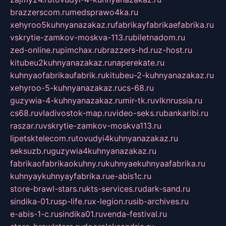
brazzerscom.ru
medsprawo4ka.ru
xehyroo5kuhnyanazakaz.ru
fabrikayfabrikaefabrika.ru
vskrytie-zamkov-moskva-113.ru
biletnadom.ru
zed-online.ru
pimchax.ru
brazzers-hd.ru
z-host.ru
kitubeu2kuhnyanazakaz.ru
naperekate.ru
kuhnyaofabrikaufabrik.ru
kitubeu-2-kuhnyanazakaz.ru
xehyroo-5-kuhnyanazakaz.ru
cs-68.ru
guzywia-4-kuhnyanazakaz.ru
mir-tk.ru
vlknrussia.ru
cs68.ru
vladivostok-map.ru
video-seks.ru
bankaribi.ru
raszar.ru
vskrytie-zamkov-moskva113.ru
lipetsktelecom.ru
tovudyi4kuhnyanazakaz.ru
seksuzb.ru
guzywia4kuhnyanazakaz.ru
fabrikaofabrikaokuhny.ru
kuhnyaekuhnyaafabrika.ru
kuhnyaykuhnyayfabrika.ru
e-abis1c.ru
store-brawl-stars.ru
kts-services.ru
dark-sand.ru
sindika-01.ru
sp-life.ru
x-legion.ru
sib-archives.ru
e-abis-1-c.ru
sindika01.ru
venda-festival.ru