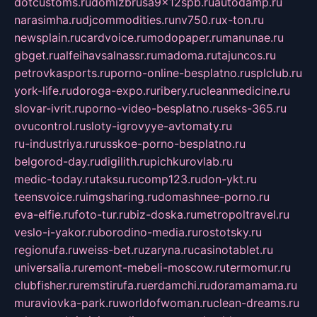
dotcustoms.ru
domizbrusa9x12spb.ru
autodamp.ru
narasimha.ru
djcommodities.ru
nv750.ru
x-ton.ru
newsplain.ru
cardvoice.ru
modopaper.ru
manunae.ru
gbget.ru
alfeihavsalnassr.ru
madoma.ru
tajuncos.ru
petrovkasports.ru
porno-online-besplatno.ru
splclub.ru
york-life.ru
doroga-expo.ru
ribery.ru
cleanmedicine.ru
slovar-ivrit.ru
porno-video-besplatno.ru
seks-365.ru
ovucontrol.ru
sloty-igrovyye-avtomaty.ru
ru-industriya.ru
russkoe-porno-besplatno.ru
belgorod-day.ru
digilith.ru
pichkurovlab.ru
medic-today.ru
taksu.ru
comp123.ru
don-ykt.ru
teensvoice.ru
imgsharing.ru
domashnee-porno.ru
eva-elfie.ru
foto-tur.ru
biz-doska.ru
metropoltravel.ru
veslo-i-yakor.ru
borodino-media.ru
rostotsky.ru
regionufa.ru
weiss-bet.ru
zaryna.ru
casinotablet.ru
universalia.ru
remont-mebeli-moscow.ru
termomur.ru
clubfisher.ru
remstirufa.ru
erdamchi.ru
doramamama.ru
muraviovka-park.ru
worldofwoman.ru
clean-dreams.ru