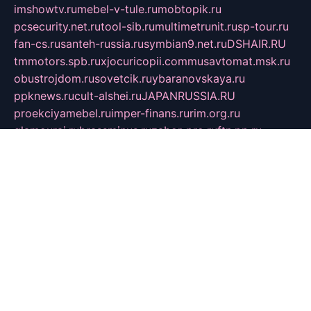
imshowtv.ru
mebel-v-tule.ru
mobtopik.ru
pcsecurity.net.ru
tool-sib.ru
multimetrunit.ru
sp-tour.ru
fan-cs.ru
santeh-russia.ru
symbian9.net.ru
DSHAIR.RU
tmmotors.spb.ru
xjocuricopii.com
musavtomat.msk.ru
obustrojdom.ru
sovetcik.ru
ybaranovskaya.ru
ppknews.ru
cult-alshei.ru
JAPANRUSSIA.RU
proekciyamebel.ru
imper-finans.ru
rim.org.ru
glamourai.ru
brassminus.ru
zabor-pro.ru
ftn.pp.ru
dorogoe58.ru
laimengpacker.ru
kuzova-zapchasti.ru
sageerp.ru
taxodrom.ru
dsrazvitie.ru
hardcity.net.ru
ratinghomegames.ru
topservice25.ru
gubernyan.ru
gtglasslined.ru
ii4.ru
tssport.spb.ru
andorra24.com
blackwallstreet.ru
oboimos.ru
optim-doors.com.ru
ikuch.ru
nycr.org.ru
npa21.ru
vremya-ch.spb.ru
desert000.ru
ivtorgi.ru
ifiori.ru
catalog-statei.ru
dcv.org.ru
spetsmaster174.ru
ipkameryhiseeu.ru
dum26.ru
ruspol.spb.ru
fr-opendp.ru
kam-solnyshko.ru
cheyenne-arapaho.ru
sevzapmetal.spb.ru