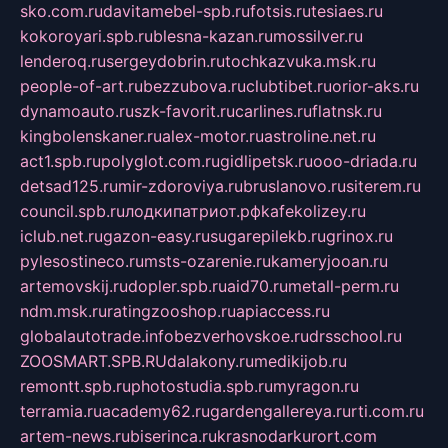
sko.com.ru
davitamebel-spb.ru
fotsis.ru
tesiaes.ru
kokoroyari.spb.ru
blesna-kazan.ru
mossilver.ru
lenderoq.ru
sergeydobrin.ru
tochkazvuka.msk.ru
people-of-art.ru
bezzubova.ru
clubtibet.ru
orior-aks.ru
dynamoauto.ru
szk-favorit.ru
carlines.ru
flatnsk.ru
kingbolenskaner.ru
alex-motor.ru
astroline.net.ru
act1.spb.ru
polyglot.com.ru
gidlipetsk.ru
ooo-driada.ru
detsad125.ru
mir-zdoroviya.ru
bruslanovo.ru
siterem.ru
council.spb.ru
лодкипатриот.рф
kafekolizey.ru
iclub.net.ru
gazon-easy.ru
sugarepilekb.ru
grinox.ru
pylesostineco.ru
msts-ozarenie.ru
kameryjooan.ru
artemovskij.ru
dopler.spb.ru
aid70.ru
metall-perm.ru
ndm.msk.ru
ratingzooshop.ru
apiaccess.ru
globalautotrade.info
bezverhovskoe.ru
drsschool.ru
ZOOSMART.SPB.RU
dalakony.ru
medikijob.ru
remontt.spb.ru
photostudia.spb.ru
myragon.ru
terramia.ru
academy62.ru
gardengallereya.ru
rti.com.ru
artem-news.ru
biserinca.ru
krasnodarkurort.com