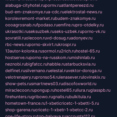
alabuga-cityhotel.ru
pornv.ru
atlantpereezd.ru
bud-em-znakomye.ru
a-cdc.ru
elektrostal-news.ru
korolevremont-market.ru
budem-znakomye.ru
oooagrosnab.ru
fpodaso.ru
emfire.ru
pro-otdelky.ru
ukrasotki.ru
seksuzbek.ru
seks-uzbek.ru
porno-vk.ru
sovratili.ru
olecoon.ru
vd-dosug.ru
adonyev.ru
rbc-news.ru
porno-skvirt.ru
krospr.ru
13autor-kolonka.ru
sormol.ru
2rich.ru
hostel-65.ru
hostserve.ru
porno-na-russkom.ru
mishinlab.ru
neznobi.ru
bigfatcc.ru
habble.ru
starbucksvia.ru
delfinet.ru
silvernano.ru
elestal.ru
vektor-doroga.ru
velotrenajery.ru
pronso54.ru
lenasever.ru
lovinskix.ru
show-pets.ru
smartnews03.ru
discofoxworld.ru
miraclecoon.ru
pongup.ru
hostel65.ru
liura.ru
glasspb.ru
firehunters.ru
gribowo.ru
gnalis.ru
bulkitula.ru
hometown-france.ru
1-xbeticricetc-1-xbetti-5.ru
shop-garena.ru
cricetc-1-xbetr-1-xbetcc-2.ru
one-life-story.ru
top-halyava.ru
accounts112.ru