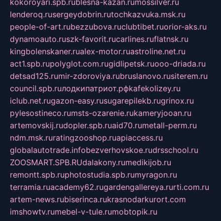
kokoroyari.spb.ru
blesna-kazan.ru
mossilver.ru
lenderoq.ru
sergeydobrin.ru
tochkazvuka.msk.ru
people-of-art.ru
bezzubova.ru
clubtibet.ru
orior-aks.ru
dynamoauto.ru
szk-favorit.ru
carlines.ru
flatnsk.ru
kingbolenskaner.ru
alex-motor.ru
astroline.net.ru
act1.spb.ru
polyglot.com.ru
gidlipetsk.ru
ooo-driada.ru
detsad125.ru
mir-zdoroviya.ru
bruslanovo.ru
siterem.ru
council.spb.ru
лодкипатриот.рф
kafekolizey.ru
iclub.net.ru
gazon-easy.ru
sugarepilekb.ru
grinox.ru
pylesostineco.ru
msts-ozarenie.ru
kameryjooan.ru
artemovskij.ru
dopler.spb.ru
aid70.ru
metall-perm.ru
ndm.msk.ru
ratingzooshop.ru
apiaccess.ru
globalautotrade.info
bezverhovskoe.ru
drsschool.ru
ZOOSMART.SPB.RU
dalakony.ru
medikijob.ru
remontt.spb.ru
photostudia.spb.ru
myragon.ru
terramia.ru
academy62.ru
gardengallereya.ru
rti.com.ru
artem-news.ru
biserinca.ru
krasnodarkurort.com
imshowtv.ru
mebel-v-tule.ru
mobtopik.ru