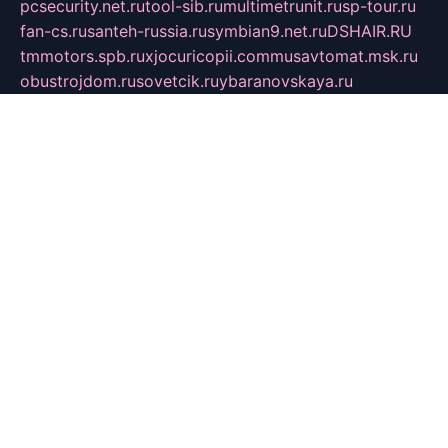
pcsecurity.net.ru
tool-sib.ru
multimetrunit.ru
sp-tour.ru
fan-cs.ru
santeh-russia.ru
symbian9.net.ru
DSHAIR.RU
tmmotors.spb.ru
xjocuricopii.com
musavtomat.msk.ru
obustrojdom.ru
sovetcik.ru
ybaranovskaya.ru
ppknews.ru
cult-alshei.ru
JAPANRUSSIA.RU
proekciyamebel.ru
imper-finans.ru
rim.org.ru
glamourai.ru
brassminus.ru
zabor-pro.ru
ftn.pp.ru
dorogoe58.ru
laimengpacker.ru
kuzova-zapchasti.ru
sageerp.ru
taxodrom.ru
dsrazvitie.ru
hardcity.net.ru
ratinghomegames.ru
topservice25.ru
gubernyan.ru
gtglasslined.ru
ii4.ru
tssport.spb.ru
andorra24.com
blackwallstreet.ru
oboimos.ru
optim-doors.com.ru
ikuch.ru
nycr.org.ru
npa21.ru
vremya-ch.spb.ru
desert000.ru
ivtorgi.ru
ifiori.ru
catalog-statei.ru
dcv.org.ru
spetsmaster174.ru
ipkameryhiseeu.ru
dum26.ru
ruspol.spb.ru
fr-opendp.ru
kam-solnyshko.ru
cheyenne-arapaho.ru
sevzapmetal.spb.ru
ted-lapidus.spb.ru
parasite-eliminator.ru