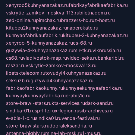
xehyroo5kuhnyanazakaz.ru
fabrikayfabrikaefabrika.ru
vskrytie-zamkov-moskva-113.ru
biletnadom.ru
zed-online.ru
pimchax.ru
brazzers-hd.ru
z-host.ru
kitubeu2kuhnyanazakaz.ru
naperekate.ru
kuhnyaofabrikaufabrik.ru
kitubeu-2-kuhnyanazakaz.ru
xehyroo-5-kuhnyanazakaz.ru
cs-68.ru
guzywia-4-kuhnyanazakaz.ru
mir-tk.ru
vlknrussia.ru
cs68.ru
vladivostok-map.ru
video-seks.ru
bankaribi.ru
raszar.ru
vskrytie-zamkov-moskva113.ru
lipetsktelecom.ru
tovudyi4kuhnyanazakaz.ru
seksuzb.ru
guzywia4kuhnyanazakaz.ru
fabrikaofabrikaokuhny.ru
kuhnyaekuhnyaafabrika.ru
kuhnyaykuhnyayfabrika.ru
e-abis1c.ru
store-brawl-stars.ru
kts-services.ru
dark-sand.ru
sindika-01.ru
sp-life.ru
x-legion.ru
sib-archives.ru
e-abis-1-c.ru
sindika01.ru
venda-festival.ru
store-brawlstars.ru
dooraleksandria.ru
antenna-highly.ru
mine-lab-msk.ru
1-mus.ru