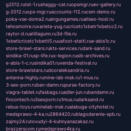
g2012.ru
tst-1.ru
shaggy-cat.ru
opsmgr.ru
ev-gallery.ru
g-2012.ru
ops-mgr.ru
accounts-112.ru
csm-demo.ru
poka-vse-doma2.ru
airgungames.ru
allseo-host.ru
tehosmotre.ru
varieta-yug.ru
cricetc1xbetr1xbetcc2.ru
raytor-d.ru
atillagunn.ru
3d-file.ru
1xbeticricetc1xbetti5.ru
uafoot-statti.ru
e-abis1c.ru
store-brawl-stars.ru
kts-services.ru
dark-sand.ru
sindika-01.ru
sp-life.ru
x-legion.ru
sib-archives.ru
e-abis-1-c.ru
sindika01.ru
venda-festival.ru
store-brawlstars.ru
dooraleksandria.ru
antenna-highly.ru
mine-lab-msk.ru
1-mus.ru
3-sex-porn.ru
ban-damn.ru
purse-factory.ru
viagra-tablet.ru
fasbags.ru
adler-jun.ru
bandamn.ru
fincontech.ru
3sexporn.ru
1mus.ru
darksand.ru
rebus-toys.ru
minelab-msk.ru
alabuga-cityhotel.ru
medsprawo-4-ka.ru
2864420.ru
blagodarenie-spb.ru
zajmy24.ru
tovudyi-4-kuhnyanazakaz.ru
brazzerscom.ru
medsprawo4ka.ru