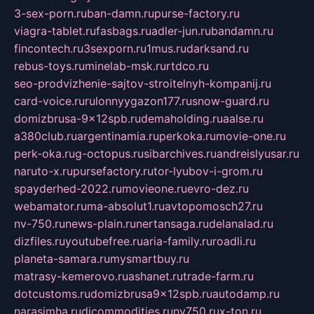
3-sex-porn.ru
ban-damn.ru
purse-factory.ru
viagra-tablet.ru
fasbags.ru
adler-jun.ru
bandamn.ru
fincontech.ru
3sexporn.ru
1mus.ru
darksand.ru
rebus-toys.ru
minelab-msk.ru
rtdco.ru
seo-prodvizhenie-sajtov-stroitelnyh-kompanij.ru
card-voice.ru
rulonnyygazon177.ru
snow-guard.ru
domizbrusa-9x12spb.ru
demaholding.ru
aalse.ru
a380club.ru
argentinamia.ru
perkoka.ru
movie-one.ru
perk-oka.ru
g-octopus.ru
sibarchives.ru
andreislyusar.ru
naruto-x.ru
pursefactory.ru
tor-lyubov-i-grom.ru
spayderhed-2022.ru
movieone.ru
evro-dez.ru
webamator.ru
ma-absolut1.ru
avtopomosch27.ru
nv-750.ru
news-plain.ru
nertansaga.ru
delanalad.ru
dizfiles.ru
youtubefree.ru
aria-family.ru
roadli.ru
planeta-samara.ru
mysmartbuy.ru
matrasy-kemerovo.ru
ashanet.ru
trade-farm.ru
dotcustoms.ru
domizbrusa9x12spb.ru
autodamp.ru
narasimha.ru
djcommodities.ru
nv750.ru
x-ton.ru