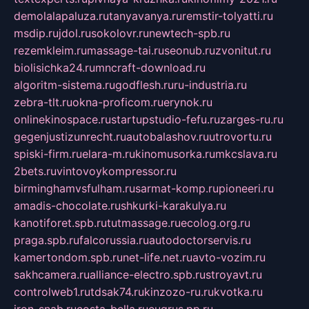
demolalapaluza.ru
tanyavanya.ru
remstir-tolyatti.ru
msdip.ru
jdol.ru
sokolovr.ru
newtech-spb.ru
rezemkleim.ru
massage-tai.ru
seonub.ru
zvonitut.ru
biolisichka24.ru
mncraft-download.ru
algoritm-sistema.ru
godflesh.ru
ru-industria.ru
zebra-tlt.ru
okna-proficom.ru
erynok.ru
onlinekinospace.ru
startupstudio-fefu.ru
zarges-ru.ru
gegenjustizunrecht.ru
autobalashov.ru
utrovortu.ru
spiski-firm.ru
elara-m.ru
kinomusorka.ru
mkcslava.ru
2bets.ru
vintovoykompressor.ru
birminghamvsfulham.ru
sarmat-komp.ru
pioneeri.ru
amadis-chocolate.ru
shkurki-karakulya.ru
kanotiforet.spb.ru
tutmassage.ru
ecolog.org.ru
praga.spb.ru
falcorussia.ru
autodoctorservis.ru
kamertondom.spb.ru
net-life.net.ru
avto-vozim.ru
sakhcamera.ru
alliance-electro.spb.ru
stroyavt.ru
controlweb1.ru
tdsak74.ru
kinzozo-ru.ru
kvotka.ru
iron-snab.ru
costa-bella.ru
eugrus.pp.ru