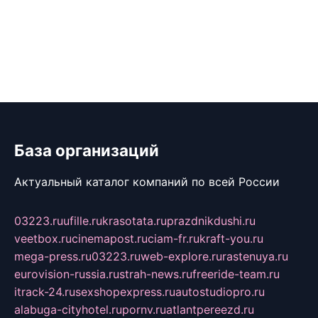
База организаций
Актуальный каталог компаний по всей России
03223.ru
ufille.ru
krasotata.ru
prazdnikdushi.ru
veetbox.ru
cinemapost.ru
ciam-fr.ru
kraft-you.ru
mega-press.ru
03223.ru
web-explore.ru
rastenuya.ru
eurovision-russia.ru
strah-news.ru
freeride-team.ru
itrack-24.ru
sexshopexpress.ru
autostudiopro.ru
alabuga-cityhotel.ru
pornv.ru
atlantpereezd.ru