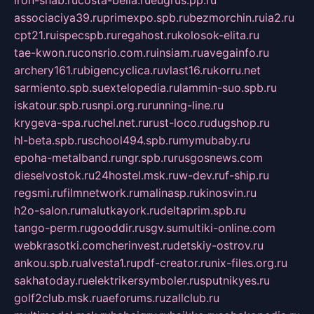
associaciya39.ru
primexpo.spb.ru
bezmorchin.ru
ia2.ru
cpt21.ru
ispecspb.ru
regahost.ru
kolosok-elita.ru
tae-kwon.ru
consrio.com.ru
insiam.ru
avegainfo.ru
archery161.ru
bigencyclica.ru
vlast16.ru
korru.net
sarmiento.spb.su
extelopedia.ru
lammin-suo.spb.ru
iskatour.spb.ru
snpi.org.ru
running-line.ru
krygeva-spa.ru
chel.net.ru
rust-loco.ru
dugshop.ru
hl-beta.spb.ru
school494.spb.ru
mymubaby.ru
epoha-metalband.ru
ngr.spb.ru
rusgosnews.com
dieselvostok.ru
24hostel.msk.ru
w-dev.ru
f-ship.ru
regsmi.ru
filmnetwork.ru
malinasp.ru
kinosvin.ru
h2o-salon.ru
malutkayork.ru
deltaprim.spb.ru
tango-perm.ru
gooddir.ru
sgv.su
multiki-online.com
webkrasotki.com
cherinvest.ru
detskiy-ostrov.ru
ankou.spb.ru
alvesta1.ru
pdf-creator.ru
nix-files.org.ru
sakhatoday.ru
elektrikersymboler.ru
sputnikyes.ru
golf2club.msk.ru
aeforums.ru
zallclub.ru