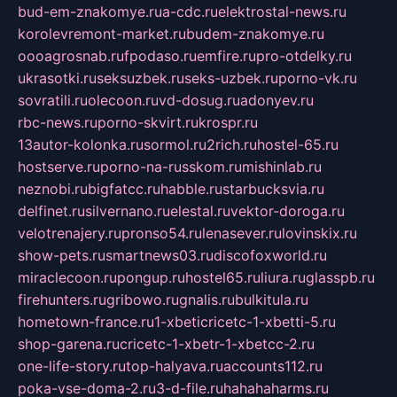
bud-em-znakomye.ru
a-cdc.ru
elektrostal-news.ru
korolevremont-market.ru
budem-znakomye.ru
oooagrosnab.ru
fpodaso.ru
emfire.ru
pro-otdelky.ru
ukrasotki.ru
seksuzbek.ru
seks-uzbek.ru
porno-vk.ru
sovratili.ru
olecoon.ru
vd-dosug.ru
adonyev.ru
rbc-news.ru
porno-skvirt.ru
krospr.ru
13autor-kolonka.ru
sormol.ru
2rich.ru
hostel-65.ru
hostserve.ru
porno-na-russkom.ru
mishinlab.ru
neznobi.ru
bigfatcc.ru
habble.ru
starbucksvia.ru
delfinet.ru
silvernano.ru
elestal.ru
vektor-doroga.ru
velotrenajery.ru
pronso54.ru
lenasever.ru
lovinskix.ru
show-pets.ru
smartnews03.ru
discofoxworld.ru
miraclecoon.ru
pongup.ru
hostel65.ru
liura.ru
glasspb.ru
firehunters.ru
gribowo.ru
gnalis.ru
bulkitula.ru
hometown-france.ru
1-xbeticricetc-1-xbetti-5.ru
shop-garena.ru
cricetc-1-xbetr-1-xbetcc-2.ru
one-life-story.ru
top-halyava.ru
accounts112.ru
poka-vse-doma-2.ru
3-d-file.ru
hahahaharms.ru