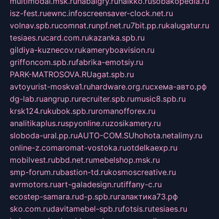
multimodal.msk.ru
habaigry.ru
haikko.ru
sobakopedia.ru
isz-fest.ru
ewnc.info
screensaver-clock.net.ru
volnav.spb.ru
comnat.ru
npf.net.ru
7bit.pp.ru
kalugatur.ru
tesiaes.ru
card.com.ru
kazanka.spb.ru
gildiya-kuznecov.ru
kameryboavision.ru
griffoncom.spb.ru
fabrika-emotsiy.ru
PARK-MATROSOVA.RU
agat.spb.ru
avtoyurist-moskva1.ru
hardware.org.ru
схема-авто.рф
dg-lab.ru
angrup.ru
recruiter.spb.ru
music8.spb.ru
krsk124.ru
kubok.spb.ru
romanofforex.ru
analitikaplus.ru
spyonline.ru
zosikamery.ru
sloboda-ural.pp.ru
AUTO-COM.SU
hohota.net
alimy.ru
online-z.com
aromat-vostoka.ru
otdelkaexp.ru
mobilvest.ru
bbd.net.ru
mebelshop.msk.ru
smp-forum.ru
bastion-td.ru
kosmoscreative.ru
avrmotors.ru
art-galadesign.ru
tiffany-c.ru
ecostep-samara.ru
d-p.spb.ru
галактика73.рф
sko.com.ru
davitamebel-spb.ru
fotsis.ru
tesiaes.ru