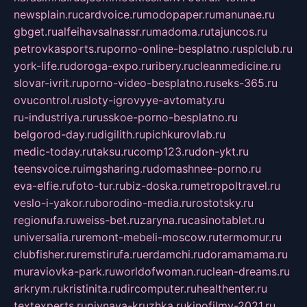
newsplain.ru
cardvoice.ru
modopaper.ru
manunae.ru
gbget.ru
alfeihavsalnassr.ru
madoma.ru
tajuncos.ru
petrovkasports.ru
porno-online-besplatno.ru
splclub.ru
york-life.ru
doroga-expo.ru
ribery.ru
cleanmedicine.ru
slovar-ivrit.ru
porno-video-besplatno.ru
seks-365.ru
ovucontrol.ru
sloty-igrovyye-avtomaty.ru
ru-industriya.ru
russkoe-porno-besplatno.ru
belgorod-day.ru
digilith.ru
pichkurovlab.ru
medic-today.ru
taksu.ru
comp123.ru
don-ykt.ru
teensvoice.ru
imgsharing.ru
domashnee-porno.ru
eva-elfie.ru
foto-tur.ru
biz-doska.ru
metropoltravel.ru
veslo-i-yakor.ru
borodino-media.ru
rostotsky.ru
regionufa.ru
weiss-bet.ru
zaryna.ru
casinotablet.ru
universalia.ru
remont-mebeli-moscow.ru
termomur.ru
clubfisher.ru
remstirufa.ru
erdamchi.ru
doramamama.ru
muraviovka-park.ru
worldofwoman.ru
clean-dreams.ru
arkrym.ru
kristinita.ru
dircomputer.ru
healthenter.ru
textexperts.ru
pivnaya-kruzhka.ru
kinofilmy-2021.ru