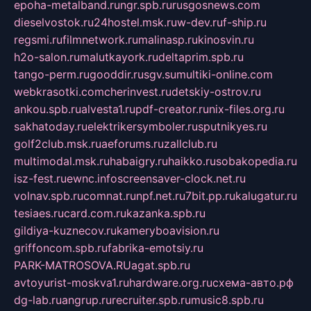
epoha-metalband.ru
ngr.spb.ru
rusgosnews.com
dieselvostok.ru
24hostel.msk.ru
w-dev.ru
f-ship.ru
regsmi.ru
filmnetwork.ru
malinasp.ru
kinosvin.ru
h2o-salon.ru
malutkayork.ru
deltaprim.spb.ru
tango-perm.ru
gooddir.ru
sgv.su
multiki-online.com
webkrasotki.com
cherinvest.ru
detskiy-ostrov.ru
ankou.spb.ru
alvesta1.ru
pdf-creator.ru
nix-files.org.ru
sakhatoday.ru
elektrikersymboler.ru
sputnikyes.ru
golf2club.msk.ru
aeforums.ru
zallclub.ru
multimodal.msk.ru
habaigry.ru
haikko.ru
sobakopedia.ru
isz-fest.ru
ewnc.info
screensaver-clock.net.ru
volnav.spb.ru
comnat.ru
npf.net.ru
7bit.pp.ru
kalugatur.ru
tesiaes.ru
card.com.ru
kazanka.spb.ru
gildiya-kuznecov.ru
kameryboavision.ru
griffoncom.spb.ru
fabrika-emotsiy.ru
PARK-MATROSOVA.RU
agat.spb.ru
avtoyurist-moskva1.ru
hardware.org.ru
схема-авто.рф
dg-lab.ru
angrup.ru
recruiter.spb.ru
music8.spb.ru