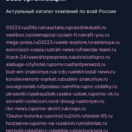
Актуальный каталог компаний по всей России
03223.ru
ufille.ru
krasotata.ru
prazdnikdushi.ru
veetbox.ru
cinemapost.ru
ciam-fr.ru
kraft-you.ru
mega-press.ru
03223.ru
web-explore.ru
rastenuya.ru
eurovision-russia.ru
strah-news.ru
freeride-team.ru
itrack-24.ru
sexshopexpress.ru
autostudiopro.ru
alabuga-cityhotel.ru
pornv.ru
atlantpereezd.ru
bud-em-znakomye.ru
a-cdc.ru
elektrostal-news.ru
korolevremont-market.ru
budem-znakomye.ru
oooagrosnab.ru
fpodaso.ru
emfire.ru
pro-otdelky.ru
ukrasotki.ru
seksuzbek.ru
seks-uzbek.ru
porno-vk.ru
sovratili.ru
olecoon.ru
vd-dosug.ru
adonyev.ru
rbc-news.ru
porno-skvirt.ru
krospr.ru
13autor-kolonka.ru
sormol.ru
2rich.ru
hostel-65.ru
hostserve.ru
porno-na-russkom.ru
mishinlab.ru
neznobi.ru
bigfatcc.ru
habble.ru
starbucksvia.ru