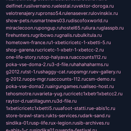
delfinet.ru
silvernano.ru
elestal.ru
vektor-doroga.ru
velotrenajery.ru
pronso54.ru
lenasever.ru
lovinskix.ru
show-pets.ru
smartnews03.ru
discofoxworld.ru
miraclecoon.ru
pongup.ru
hostel65.ru
liura.ru
glasspb.ru
firehunters.ru
gribowo.ru
gnalis.ru
bulkitula.ru
hometown-france.ru
1-xbeticricetc-1-xbetti-5.ru
shop-garena.ru
cricetc-1-xbetr-1-xbetcc-2.ru
one-life-story.ru
top-halyava.ru
accounts112.ru
poka-vse-doma-2.ru
3-d-file.ru
hahahaharms.ru
g2012.ru
tst-1.ru
shaggy-cat.ru
opsmgr.ru
ev-gallery.ru
g-2012.ru
ops-mgr.ru
accounts-112.ru
csm-demo.ru
poka-vse-doma2.ru
airgungames.ru
allseo-host.ru
tehosmotre.ru
varieta-yug.ru
cricetc1xbetr1xbetcc2.ru
raytor-d.ru
atillagunn.ru
3d-file.ru
1xbeticricetc1xbetti5.ru
uafoot-statti.ru
e-abis1c.ru
store-brawl-stars.ru
kts-services.ru
dark-sand.ru
sindika-01.ru
sp-life.ru
x-legion.ru
sib-archives.ru
e-abis-1-c.ru
sindika01.ru
venda-festival.ru