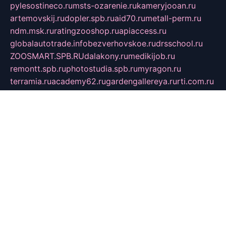
pylesostineco.ru
msts-ozarenie.ru
kameryjooan.ru
artemovskij.ru
dopler.spb.ru
aid70.ru
metall-perm.ru
ndm.msk.ru
ratingzooshop.ru
apiaccess.ru
globalautotrade.info
bezverhovskoe.ru
drsschool.ru
ZOOSMART.SPB.RU
dalakony.ru
medikijob.ru
remontt.spb.ru
photostudia.spb.ru
myragon.ru
terramia.ru
academy62.ru
gardengallereya.ru
rti.com.ru
artem-news.ru
biserinca.ru
krasnodarkurort.com
imshowtv.ru
mebel-v-tule.ru
mobtopik.ru
pcsecurity.net.ru
tool-sib.ru
multimetrunit.ru
sp-tour.ru
fan-cs.ru
santeh-russia.ru
symbian9.net.ru
DSHAIR.RU
tmmotors.spb.ru
xjocuricopii.com
musavtomat.msk.ru
obustrojdom.ru
sovetcik.ru
ybaranovskaya.ru
ppknews.ru
cult-alshei.ru
JAPANRUSSIA.RU
proekciyamebel.ru
imper-finans.ru
rim.org.ru
glamourai.ru
brassminus.ru
zabor-pro.ru
ftn.pp.ru
dorogoe58.ru
laimengpacker.ru
kuzova-zapchasti.ru
sageerp.ru
taxodrom.ru
dsrazvitie.ru
hardcity.net.ru