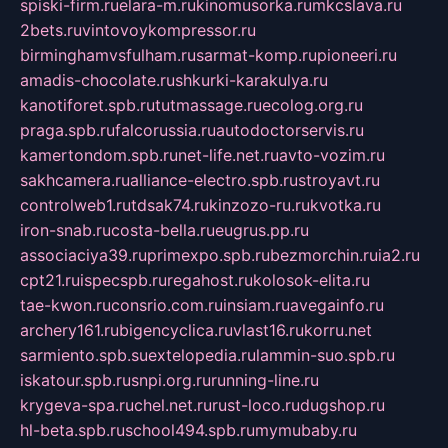
spiski-firm.ru
elara-m.ru
kinomusorka.ru
mkcslava.ru
2bets.ru
vintovoykompressor.ru
birminghamvsfulham.ru
sarmat-komp.ru
pioneeri.ru
amadis-chocolate.ru
shkurki-karakulya.ru
kanotiforet.spb.ru
tutmassage.ru
ecolog.org.ru
praga.spb.ru
falcorussia.ru
autodoctorservis.ru
kamertondom.spb.ru
net-life.net.ru
avto-vozim.ru
sakhcamera.ru
alliance-electro.spb.ru
stroyavt.ru
controlweb1.ru
tdsak74.ru
kinzozo-ru.ru
kvotka.ru
iron-snab.ru
costa-bella.ru
eugrus.pp.ru
associaciya39.ru
primexpo.spb.ru
bezmorchin.ru
ia2.ru
cpt21.ru
ispecspb.ru
regahost.ru
kolosok-elita.ru
tae-kwon.ru
consrio.com.ru
insiam.ru
avegainfo.ru
archery161.ru
bigencyclica.ru
vlast16.ru
korru.net
sarmiento.spb.su
extelopedia.ru
lammin-suo.spb.ru
iskatour.spb.ru
snpi.org.ru
running-line.ru
krygeva-spa.ru
chel.net.ru
rust-loco.ru
dugshop.ru
hl-beta.spb.ru
school494.spb.ru
mymubaby.ru