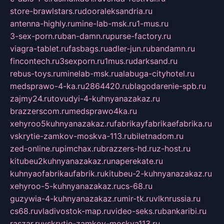
store-brawlstars.ru
dooraleksandria.ru
antenna-highly.ru
mine-lab-msk.ru
1-mus.ru
3-sex-porn.ru
ban-damn.ru
purse-factory.ru
viagra-tablet.ru
fasbags.ru
adler-jun.ru
bandamn.ru
fincontech.ru
3sexporn.ru
1mus.ru
darksand.ru
rebus-toys.ru
minelab-msk.ru
alabuga-cityhotel.ru
medsprawo-4-ka.ru
2864420.ru
blagodarenie-spb.ru
zajmy24.ru
tovudyi-4-kuhnyanazakaz.ru
brazzerscom.ru
medsprawo4ka.ru
xehyroo5kuhnyanazakaz.ru
fabrikayfabrikaefabrika.ru
vskrytie-zamkov-moskva-113.ru
biletnadom.ru
zed-online.ru
pimchax.ru
brazzers-hd.ru
z-host.ru
kitubeu2kuhnyanazakaz.ru
naperekate.ru
kuhnyaofabrikaufabrik.ru
kitubeu-2-kuhnyanazakaz.ru
xehyroo-5-kuhnyanazakaz.ru
cs-68.ru
guzywia-4-kuhnyanazakaz.ru
mir-tk.ru
vlknrussia.ru
cs68.ru
vladivostok-map.ru
video-seks.ru
bankaribi.ru
raszar.ru
vskrytie-zamkov-moskva113.ru