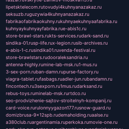
lipetsktelecom.ru
tovudyi4kuhnyanazakaz.ru
seksuzb.ru
guzywia4kuhnyanazakaz.ru
fabrikaofabrikaokuhny.ru
kuhnyaekuhnyaafabrika.ru
kuhnyaykuhnyayfabrika.ru
e-abis1c.ru
store-brawl-stars.ru
kts-services.ru
dark-sand.ru
sindika-01.ru
sp-life.ru
x-legion.ru
sib-archives.ru
e-abis-1-c.ru
sindika01.ru
venda-festival.ru
store-brawlstars.ru
dooraleksandria.ru
antenna-highly.ru
mine-lab-msk.ru
1-mus.ru
3-sex-porn.ru
ban-damn.ru
purse-factory.ru
viagra-tablet.ru
fasbags.ru
adler-jun.ru
bandamn.ru
fincontech.ru
3sexporn.ru
1mus.ru
darksand.ru
rebus-toys.ru
minelab-msk.ru
rtdco.ru
seo-prodvizhenie-sajtov-stroitelnyh-kompanij.ru
card-voice.ru
rulonnyygazon177.ru
snow-guard.ru
domizbrusa-9x12spb.ru
demaholding.ru
aalse.ru
a380club.ru
argentinamia.ru
perkoka.ru
movie-one.ru