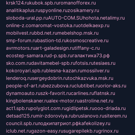
krsk124.ru
kubok.spb.ru
romanofforex.ru
analitikaplus.ru
spyonline.ru
zosikamery.ru
sloboda-ural.pp.ru
AUTO-COM.SU
hohota.net
alimy.ru
online-z.com
aromat-vostoka.ru
otdelkaexp.ru
mobilvest.ru
bbd.net.ru
mebelshop.msk.ru
smp-forum.ru
bastion-td.ru
kosmoscreative.ru
avrmotors.ru
art-galadesign.ru
tiffany-c.ru
ecostep-samara.ru
d-p.spb.ru
галактика73.рф
sko.com.ru
davitamebel-spb.ru
fotsis.ru
tesiaes.ru
kokoroyari.spb.ru
blesna-kazan.ru
mossilver.ru
lenderoq.ru
sergeydobrin.ru
tochkazvuka.msk.ru
people-of-art.ru
bezzubova.ru
clubtibet.ru
orior-aks.ru
dynamoauto.ru
szk-favorit.ru
carlines.ru
flatnsk.ru
kingbolenskaner.ru
alex-motor.ru
astroline.net.ru
act1.spb.ru
polyglot.com.ru
gidlipetsk.ru
ooo-driada.ru
detsad125.ru
mir-zdoroviya.ru
bruslanovo.ru
siterem.ru
council.spb.ru
лодкипатриот.рф
kafekolizey.ru
iclub.net.ru
gazon-easy.ru
sugarepilekb.ru
grinox.ru