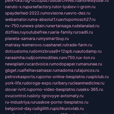
perk-oka.ru
g-octopus.ru
sibarchives.ru
andreislyusar.ru
naruto-x.ru
pursefactory.ru
tor-lyubov-i-grom.ru
spayderhed-2022.ru
movieone.ru
evro-dez.ru
webamator.ru
ma-absolut1.ru
avtopomosch27.ru
nv-750.ru
news-plain.ru
nertansaga.ru
delanalad.ru
dizfiles.ru
youtubefree.ru
aria-family.ru
roadli.ru
planeta-samara.ru
mysmartbuy.ru
matrasy-kemerovo.ru
ashanet.ru
trade-farm.ru
dotcustoms.ru
domizbrusa9x12spb.ru
autodamp.ru
narasimha.ru
djcommodities.ru
nv750.ru
x-ton.ru
newsplain.ru
cardvoice.ru
modopaper.ru
manunae.ru
gbget.ru
alfeihavsalnassr.ru
madoma.ru
tajuncos.ru
petrovkasports.ru
porno-online-besplatno.ru
splclub.ru
york-life.ru
doroga-expo.ru
ribery.ru
cleanmedicine.ru
slovar-ivrit.ru
porno-video-besplatno.ru
seks-365.ru
ovucontrol.ru
sloty-igrovyye-avtomaty.ru
ru-industriya.ru
russkoe-porno-besplatno.ru
belgorod-day.ru
digilith.ru
pichkurovlab.ru