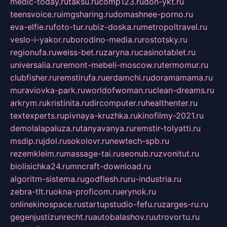
medic-today.ru
taksu.ru
comp123.ru
don-ykt.ru
teensvoice.ru
imgsharing.ru
domashnee-porno.ru
eva-elfie.ru
foto-tur.ru
biz-doska.ru
metropoltravel.ru
veslo-i-yakor.ru
borodino-media.ru
rostotsky.ru
regionufa.ru
weiss-bet.ru
zaryna.ru
casinotablet.ru
universalia.ru
remont-mebeli-moscow.ru
termomur.ru
clubfisher.ru
remstirufa.ru
erdamchi.ru
doramamama.ru
muraviovka-park.ru
worldofwoman.ru
clean-dreams.ru
arkrym.ru
kristinita.ru
dircomputer.ru
healthenter.ru
textexperts.ru
pivnaya-kruzhka.ru
kinofilmy-2021.ru
demolalapaluza.ru
tanyavanya.ru
remstir-tolyatti.ru
msdip.ru
jdol.ru
sokolovr.ru
newtech-spb.ru
rezemkleim.ru
massage-tai.ru
seonub.ru
zvonitut.ru
biolisichka24.ru
mncraft-download.ru
algoritm-sistema.ru
godflesh.ru
ru-industria.ru
zebra-tlt.ru
okna-proficom.ru
erynok.ru
onlinekinospace.ru
startupstudio-fefu.ru
zarges-ru.ru
gegenjustizunrecht.ru
autobalashov.ru
utrovortu.ru