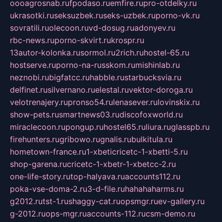
oooagrosnab.ru
fpodaso.ru
emfire.ru
pro-otdelky.ru
ukrasotki.ru
seksuzbek.ru
seks-uzbek.ru
porno-vk.ru
sovratili.ru
olecoon.ru
vd-dosug.ru
adonyev.ru
rbc-news.ru
porno-skvirt.ru
krospr.ru
13autor-kolonka.ru
sormol.ru
2rich.ru
hostel-65.ru
hostserve.ru
porno-na-russkom.ru
mishinlab.ru
neznobi.ru
bigfatcc.ru
habble.ru
starbucksvia.ru
delfinet.ru
silvernano.ru
elestal.ru
vektor-doroga.ru
velotrenajery.ru
pronso54.ru
lenasever.ru
lovinskix.ru
show-pets.ru
smartnews03.ru
discofoxworld.ru
miraclecoon.ru
pongup.ru
hostel65.ru
liura.ru
glasspb.ru
firehunters.ru
gribowo.ru
gnalis.ru
bulkitula.ru
hometown-france.ru
1-xbeticricetc-1-xbetti-5.ru
shop-garena.ru
cricetc-1-xbetr-1-xbetcc-2.ru
one-life-story.ru
top-halyava.ru
accounts112.ru
poka-vse-doma-2.ru
3-d-file.ru
hahahaharms.ru
g2012.ru
tst-1.ru
shaggy-cat.ru
opsmgr.ru
ev-gallery.ru
g-2012.ru
ops-mgr.ru
accounts-112.ru
csm-demo.ru