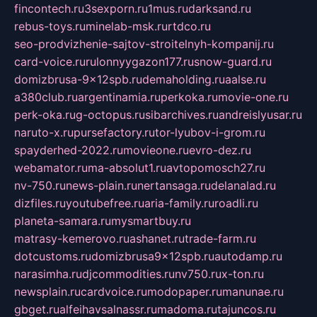
fincontech.ru
3sexporn.ru
1mus.ru
darksand.ru
rebus-toys.ru
minelab-msk.ru
rtdco.ru
seo-prodvizhenie-sajtov-stroitelnyh-kompanij.ru
card-voice.ru
rulonnyygazon177.ru
snow-guard.ru
domizbrusa-9x12spb.ru
demaholding.ru
aalse.ru
a380club.ru
argentinamia.ru
perkoka.ru
movie-one.ru
perk-oka.ru
g-octopus.ru
sibarchives.ru
andreislyusar.ru
naruto-x.ru
pursefactory.ru
tor-lyubov-i-grom.ru
spayderhed-2022.ru
movieone.ru
evro-dez.ru
webamator.ru
ma-absolut1.ru
avtopomosch27.ru
nv-750.ru
news-plain.ru
nertansaga.ru
delanalad.ru
dizfiles.ru
youtubefree.ru
aria-family.ru
roadli.ru
planeta-samara.ru
mysmartbuy.ru
matrasy-kemerovo.ru
ashanet.ru
trade-farm.ru
dotcustoms.ru
domizbrusa9x12spb.ru
autodamp.ru
narasimha.ru
djcommodities.ru
nv750.ru
x-ton.ru
newsplain.ru
cardvoice.ru
modopaper.ru
manunae.ru
gbget.ru
alfeihavsalnassr.ru
madoma.ru
tajuncos.ru