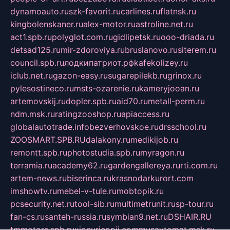
dynamoauto.ru
szk-favorit.ru
carlines.ru
flatnsk.ru
kingbolenskaner.ru
alex-motor.ru
astroline.net.ru
act1.spb.ru
polyglot.com.ru
gidlipetsk.ru
ooo-driada.ru
detsad125.ru
mir-zdoroviya.ru
bruslanovo.ru
siterem.ru
council.spb.ru
лодкипатриот.рф
kafekolizey.ru
iclub.net.ru
gazon-easy.ru
sugarepilekb.ru
grinox.ru
pylesostineco.ru
msts-ozarenie.ru
kameryjooan.ru
artemovskij.ru
dopler.spb.ru
aid70.ru
metall-perm.ru
ndm.msk.ru
ratingzooshop.ru
apiaccess.ru
globalautotrade.info
bezverhovskoe.ru
drsschool.ru
ZOOSMART.SPB.RU
dalakony.ru
medikijob.ru
remontt.spb.ru
photostudia.spb.ru
myragon.ru
terramia.ru
academy62.ru
gardengallereya.ru
rti.com.ru
artem-news.ru
biserinca.ru
krasnodarkurort.com
imshowtv.ru
mebel-v-tule.ru
mobtopik.ru
pcsecurity.net.ru
tool-sib.ru
multimetrunit.ru
sp-tour.ru
fan-cs.ru
santeh-russia.ru
symbian9.net.ru
DSHAIR.RU
tmmotors.spb.ru
xjocuricopii.com
musavtomat.msk.ru