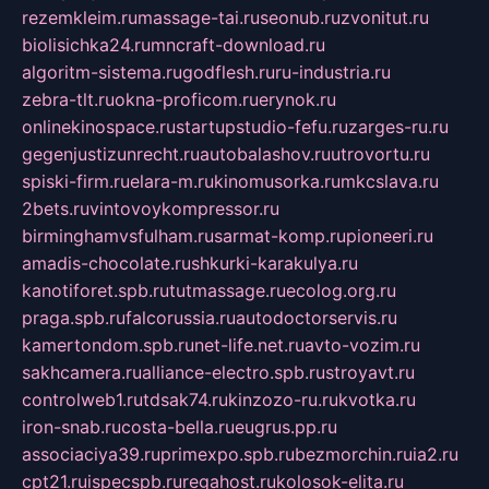
rezemkleim.ru
massage-tai.ru
seonub.ru
zvonitut.ru
biolisichka24.ru
mncraft-download.ru
algoritm-sistema.ru
godflesh.ru
ru-industria.ru
zebra-tlt.ru
okna-proficom.ru
erynok.ru
onlinekinospace.ru
startupstudio-fefu.ru
zarges-ru.ru
gegenjustizunrecht.ru
autobalashov.ru
utrovortu.ru
spiski-firm.ru
elara-m.ru
kinomusorka.ru
mkcslava.ru
2bets.ru
vintovoykompressor.ru
birminghamvsfulham.ru
sarmat-komp.ru
pioneeri.ru
amadis-chocolate.ru
shkurki-karakulya.ru
kanotiforet.spb.ru
tutmassage.ru
ecolog.org.ru
praga.spb.ru
falcorussia.ru
autodoctorservis.ru
kamertondom.spb.ru
net-life.net.ru
avto-vozim.ru
sakhcamera.ru
alliance-electro.spb.ru
stroyavt.ru
controlweb1.ru
tdsak74.ru
kinzozo-ru.ru
kvotka.ru
iron-snab.ru
costa-bella.ru
eugrus.pp.ru
associaciya39.ru
primexpo.spb.ru
bezmorchin.ru
ia2.ru
cpt21.ru
ispecspb.ru
regahost.ru
kolosok-elita.ru