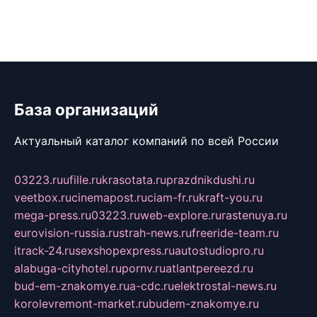
База организаций
Актуальный каталог компаний по всей России
03223.ru
ufille.ru
krasotata.ru
prazdnikdushi.ru
veetbox.ru
cinemapost.ru
ciam-fr.ru
kraft-you.ru
mega-press.ru
03223.ru
web-explore.ru
rastenuya.ru
eurovision-russia.ru
strah-news.ru
freeride-team.ru
itrack-24.ru
sexshopexpress.ru
autostudiopro.ru
alabuga-cityhotel.ru
pornv.ru
atlantpereezd.ru
bud-em-znakomye.ru
a-cdc.ru
elektrostal-news.ru
korolevremont-market.ru
budem-znakomye.ru