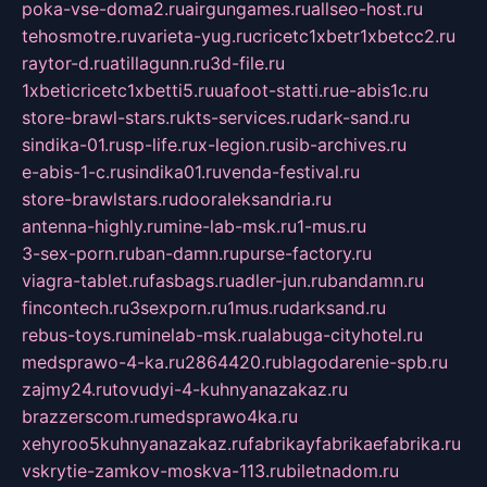
poka-vse-doma2.ru
airgungames.ru
allseo-host.ru
tehosmotre.ru
varieta-yug.ru
cricetc1xbetr1xbetcc2.ru
raytor-d.ru
atillagunn.ru
3d-file.ru
1xbeticricetc1xbetti5.ru
uafoot-statti.ru
e-abis1c.ru
store-brawl-stars.ru
kts-services.ru
dark-sand.ru
sindika-01.ru
sp-life.ru
x-legion.ru
sib-archives.ru
e-abis-1-c.ru
sindika01.ru
venda-festival.ru
store-brawlstars.ru
dooraleksandria.ru
antenna-highly.ru
mine-lab-msk.ru
1-mus.ru
3-sex-porn.ru
ban-damn.ru
purse-factory.ru
viagra-tablet.ru
fasbags.ru
adler-jun.ru
bandamn.ru
fincontech.ru
3sexporn.ru
1mus.ru
darksand.ru
rebus-toys.ru
minelab-msk.ru
alabuga-cityhotel.ru
medsprawo-4-ka.ru
2864420.ru
blagodarenie-spb.ru
zajmy24.ru
tovudyi-4-kuhnyanazakaz.ru
brazzerscom.ru
medsprawo4ka.ru
xehyroo5kuhnyanazakaz.ru
fabrikayfabrikaefabrika.ru
vskrytie-zamkov-moskva-113.ru
biletnadom.ru