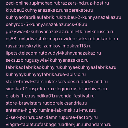
zed-online.ru
pimchax.ru
brazzers-hd.ru
z-host.ru
kitubeu2kuhnyanazakaz.ru
naperekate.ru
kuhnyaofabrikaufabrik.ru
kitubeu-2-kuhnyanazakaz.ru
xehyroo-5-kuhnyanazakaz.ru
cs-68.ru
guzywia-4-kuhnyanazakaz.ru
mir-tk.ru
vlknrussia.ru
cs68.ru
vladivostok-map.ru
video-seks.ru
bankaribi.ru
raszar.ru
vskrytie-zamkov-moskva113.ru
lipetsktelecom.ru
tovudyi4kuhnyanazakaz.ru
seksuzb.ru
guzywia4kuhnyanazakaz.ru
fabrikaofabrikaokuhny.ru
kuhnyaekuhnyaafabrika.ru
kuhnyaykuhnyayfabrika.ru
e-abis1c.ru
store-brawl-stars.ru
kts-services.ru
dark-sand.ru
sindika-01.ru
sp-life.ru
x-legion.ru
sib-archives.ru
e-abis-1-c.ru
sindika01.ru
venda-festival.ru
store-brawlstars.ru
dooraleksandria.ru
antenna-highly.ru
mine-lab-msk.ru
1-mus.ru
3-sex-porn.ru
ban-damn.ru
purse-factory.ru
viagra-tablet.ru
fasbags.ru
adler-jun.ru
bandamn.ru