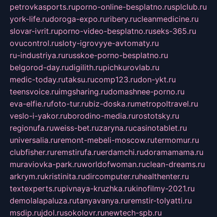
petrovkasports.ru
porno-online-besplatno.ru
splclub.ru
york-life.ru
doroga-expo.ru
ribery.ru
cleanmedicine.ru
slovar-ivrit.ru
porno-video-besplatno.ru
seks-365.ru
ovucontrol.ru
sloty-igrovyye-avtomaty.ru
ru-industriya.ru
russkoe-porno-besplatno.ru
belgorod-day.ru
digilith.ru
pichkurovlab.ru
medic-today.ru
taksu.ru
comp123.ru
don-ykt.ru
teensvoice.ru
imgsharing.ru
domashnee-porno.ru
eva-elfie.ru
foto-tur.ru
biz-doska.ru
metropoltravel.ru
veslo-i-yakor.ru
borodino-media.ru
rostotsky.ru
regionufa.ru
weiss-bet.ru
zaryna.ru
casinotablet.ru
universalia.ru
remont-mebeli-moscow.ru
termomur.ru
clubfisher.ru
remstirufa.ru
erdamchi.ru
doramamama.ru
muraviovka-park.ru
worldofwoman.ru
clean-dreams.ru
arkrym.ru
kristinita.ru
dircomputer.ru
healthenter.ru
textexperts.ru
pivnaya-kruzhka.ru
kinofilmy-2021.ru
demolalapaluza.ru
tanyavanya.ru
remstir-tolyatti.ru
msdip.ru
jdol.ru
sokolovr.ru
newtech-spb.ru