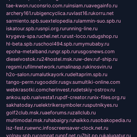
tae-kwon.ru
consrio.com.ru
insiam.ru
avegainfo.ru
archery161.ru
bigencyclica.ru
vlast16.ru
korru.net
sarmiento.spb.su
extelopedia.ru
lammin-suo.spb.ru
iskatour.spb.ru
snpi.org.ru
running-line.ru
krygeva-spa.ru
chel.net.ru
rust-loco.ru
dugshop.ru
hl-beta.spb.ru
school494.spb.ru
mymubaby.ru
epoha-metalband.ru
ngr.spb.ru
rusgosnews.com
dieselvostok.ru
24hostel.msk.ru
w-dev.ru
f-ship.ru
regsmi.ru
filmnetwork.ru
malinasp.ru
kinosvin.ru
h2o-salon.ru
malutkayork.ru
deltaprim.spb.ru
tango-perm.ru
gooddir.ru
sgv.su
multiki-online.com
webkrasotki.com
cherinvest.ru
detskiy-ostrov.ru
ankou.spb.ru
alvesta1.ru
pdf-creator.ru
nix-files.org.ru
sakhatoday.ru
elektrikersymboler.ru
sputnikyes.ru
golf2club.msk.ru
aeforums.ru
zallclub.ru
multimodal.msk.ru
habaigry.ru
haikko.ru
sobakopedia.ru
isz-fest.ru
ewnc.info
screensaver-clock.net.ru
volnav.spb.ru
comnat.ru
npf.net.ru
7bit.pp.ru
kalugatur.ru