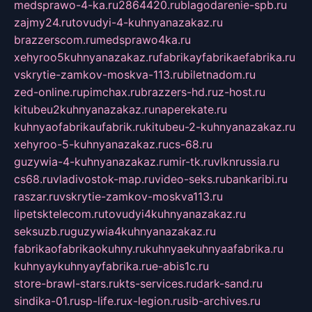
medsprawo-4-ka.ru
2864420.ru
blagodarenie-spb.ru
zajmy24.ru
tovudyi-4-kuhnyanazakaz.ru
brazzerscom.ru
medsprawo4ka.ru
xehyroo5kuhnyanazakaz.ru
fabrikayfabrikaefabrika.ru
vskrytie-zamkov-moskva-113.ru
biletnadom.ru
zed-online.ru
pimchax.ru
brazzers-hd.ru
z-host.ru
kitubeu2kuhnyanazakaz.ru
naperekate.ru
kuhnyaofabrikaufabrik.ru
kitubeu-2-kuhnyanazakaz.ru
xehyroo-5-kuhnyanazakaz.ru
cs-68.ru
guzywia-4-kuhnyanazakaz.ru
mir-tk.ru
vlknrussia.ru
cs68.ru
vladivostok-map.ru
video-seks.ru
bankaribi.ru
raszar.ru
vskrytie-zamkov-moskva113.ru
lipetsktelecom.ru
tovudyi4kuhnyanazakaz.ru
seksuzb.ru
guzywia4kuhnyanazakaz.ru
fabrikaofabrikaokuhny.ru
kuhnyaekuhnyaafabrika.ru
kuhnyaykuhnyayfabrika.ru
e-abis1c.ru
store-brawl-stars.ru
kts-services.ru
dark-sand.ru
sindika-01.ru
sp-life.ru
x-legion.ru
sib-archives.ru