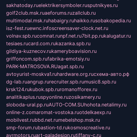
sakhatoday.ru
elektrikersymboler.ru
sputnikyes.ru
golf2club.msk.ru
aeforums.ru
zallclub.ru
multimodal.msk.ru
habaigry.ru
haikko.ru
sobakopedia.ru
isz-fest.ru
ewnc.info
screensaver-clock.net.ru
volnav.spb.ru
comnat.ru
npf.net.ru
7bit.pp.ru
kalugatur.ru
tesiaes.ru
card.com.ru
kazanka.spb.ru
gildiya-kuznecov.ru
kameryboavision.ru
griffoncom.spb.ru
fabrika-emotsiy.ru
PARK-MATROSOVA.RU
agat.spb.ru
avtoyurist-moskva1.ru
hardware.org.ru
схема-авто.рф
dg-lab.ru
angrup.ru
recruiter.spb.ru
music8.spb.ru
krsk124.ru
kubok.spb.ru
romanofforex.ru
analitikaplus.ru
spyonline.ru
zosikamery.ru
sloboda-ural.pp.ru
AUTO-COM.SU
hohota.net
alimy.ru
online-z.com
aromat-vostoka.ru
otdelkaexp.ru
mobilvest.ru
bbd.net.ru
mebelshop.msk.ru
smp-forum.ru
bastion-td.ru
kosmoscreative.ru
avrmotors.ru
art-galadesign.ru
tiffany-c.ru