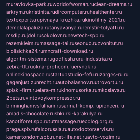
muraviovka-park.ru
worldofwoman.ru
clean-dreams.ru
arkrym.ru
kristinita.ru
dircomputer.ru
healthenter.ru
textexperts.ru
pivnaya-kruzhka.ru
kinofilmy-2021.ru
demolalapaluza.ru
tanyavanya.ru
remstir-tolyatti.ru
msdip.ru
jdol.ru
sokolovr.ru
newtech-spb.ru
rezemkleim.ru
massage-tai.ru
seonub.ru
zvonitut.ru
biolisichka24.ru
mncraft-download.ru
algoritm-sistema.ru
godflesh.ru
ru-industria.ru
zebra-tlt.ru
okna-proficom.ru
erynok.ru
onlinekinospace.ru
startupstudio-fefu.ru
zarges-ru.ru
gegenjustizunrecht.ru
autobalashov.ru
utrovortu.ru
spiski-firm.ru
elara-m.ru
kinomusorka.ru
mkcslava.ru
2bets.ru
vintovoykompressor.ru
birminghamvsfulham.ru
sarmat-komp.ru
pioneeri.ru
amadis-chocolate.ru
shkurki-karakulya.ru
kanotiforet.spb.ru
tutmassage.ru
ecolog.org.ru
praga.spb.ru
falcorussia.ru
autodoctorservis.ru
kamertondom.spb.ru
net-life.net.ru
avto-vozim.ru