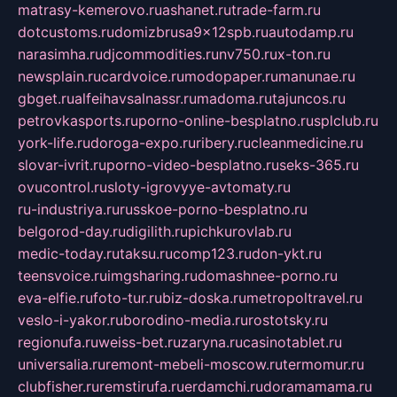
matrasy-kemerovo.ru
ashanet.ru
trade-farm.ru
dotcustoms.ru
domizbrusa9x12spb.ru
autodamp.ru
narasimha.ru
djcommodities.ru
nv750.ru
x-ton.ru
newsplain.ru
cardvoice.ru
modopaper.ru
manunae.ru
gbget.ru
alfeihavsalnassr.ru
madoma.ru
tajuncos.ru
petrovkasports.ru
porno-online-besplatno.ru
splclub.ru
york-life.ru
doroga-expo.ru
ribery.ru
cleanmedicine.ru
slovar-ivrit.ru
porno-video-besplatno.ru
seks-365.ru
ovucontrol.ru
sloty-igrovyye-avtomaty.ru
ru-industriya.ru
russkoe-porno-besplatno.ru
belgorod-day.ru
digilith.ru
pichkurovlab.ru
medic-today.ru
taksu.ru
comp123.ru
don-ykt.ru
teensvoice.ru
imgsharing.ru
domashnee-porno.ru
eva-elfie.ru
foto-tur.ru
biz-doska.ru
metropoltravel.ru
veslo-i-yakor.ru
borodino-media.ru
rostotsky.ru
regionufa.ru
weiss-bet.ru
zaryna.ru
casinotablet.ru
universalia.ru
remont-mebeli-moscow.ru
termomur.ru
clubfisher.ru
remstirufa.ru
erdamchi.ru
doramamama.ru