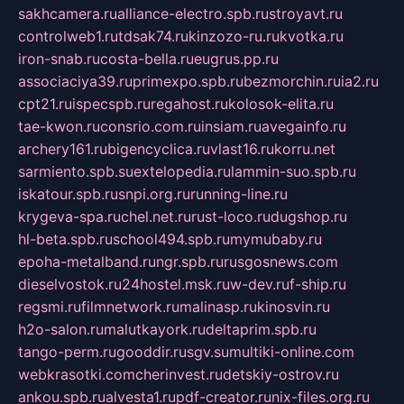
sakhcamera.ru
alliance-electro.spb.ru
stroyavt.ru
controlweb1.ru
tdsak74.ru
kinzozo-ru.ru
kvotka.ru
iron-snab.ru
costa-bella.ru
eugrus.pp.ru
associaciya39.ru
primexpo.spb.ru
bezmorchin.ru
ia2.ru
cpt21.ru
ispecspb.ru
regahost.ru
kolosok-elita.ru
tae-kwon.ru
consrio.com.ru
insiam.ru
avegainfo.ru
archery161.ru
bigencyclica.ru
vlast16.ru
korru.net
sarmiento.spb.su
extelopedia.ru
lammin-suo.spb.ru
iskatour.spb.ru
snpi.org.ru
running-line.ru
krygeva-spa.ru
chel.net.ru
rust-loco.ru
dugshop.ru
hl-beta.spb.ru
school494.spb.ru
mymubaby.ru
epoha-metalband.ru
ngr.spb.ru
rusgosnews.com
dieselvostok.ru
24hostel.msk.ru
w-dev.ru
f-ship.ru
regsmi.ru
filmnetwork.ru
malinasp.ru
kinosvin.ru
h2o-salon.ru
malutkayork.ru
deltaprim.spb.ru
tango-perm.ru
gooddir.ru
sgv.su
multiki-online.com
webkrasotki.com
cherinvest.ru
detskiy-ostrov.ru
ankou.spb.ru
alvesta1.ru
pdf-creator.ru
nix-files.org.ru