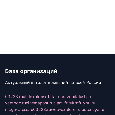
База организаций
Актуальный каталог компаний по всей России
03223.ru
ufille.ru
krasotata.ru
prazdnikdushi.ru
veetbox.ru
cinemapost.ru
ciam-fr.ru
kraft-you.ru
mega-press.ru
03223.ru
web-explore.ru
rastenuya.ru