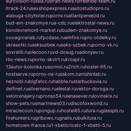
eurovision-russia.ru
strah-news.ru
freeride-team.ru
itrack-24.ru
sexshopexpress.ru
autostudiopro.ru
alabuga-cityhotel.ru
pornv.ru
atlantpereezd.ru
bud-em-znakomye.ru
a-cdc.ru
elektrostal-news.ru
korolevremont-market.ru
budem-znakomye.ru
oooagrosnab.ru
fpodaso.ru
emfire.ru
pro-otdelky.ru
ukrasotki.ru
seksuzbek.ru
seks-uzbek.ru
porno-vk.ru
sovratili.ru
olecoon.ru
vd-dosug.ru
adonyev.ru
rbc-news.ru
porno-skvirt.ru
krospr.ru
13autor-kolonka.ru
sormol.ru
2rich.ru
hostel-65.ru
hostserve.ru
porno-na-russkom.ru
mishinlab.ru
neznobi.ru
bigfatcc.ru
habble.ru
starbucksvia.ru
delfinet.ru
silvernano.ru
elestal.ru
vektor-doroga.ru
velotrenajery.ru
pronso54.ru
lenasever.ru
lovinskix.ru
show-pets.ru
smartnews03.ru
discofoxworld.ru
miraclecoon.ru
pongup.ru
hostel65.ru
liura.ru
glasspb.ru
firehunters.ru
gribowo.ru
gnalis.ru
bulkitula.ru
hometown-france.ru
1-xbeticricetc-1-xbetti-5.ru