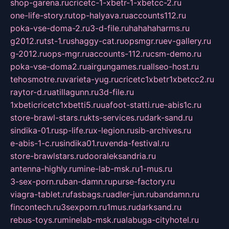
shop-garena.ru
cricetc-1-xbetr-1-xbetcc-2.ru
one-life-story.ru
top-halyava.ru
accounts112.ru
poka-vse-doma-2.ru
3-d-file.ru
hahahaharms.ru
g2012.ru
tst-1.ru
shaggy-cat.ru
opsmgr.ru
ev-gallery.ru
g-2012.ru
ops-mgr.ru
accounts-112.ru
csm-demo.ru
poka-vse-doma2.ru
airgungames.ru
allseo-host.ru
tehosmotre.ru
varieta-yug.ru
cricetc1xbetr1xbetcc2.ru
raytor-d.ru
atillagunn.ru
3d-file.ru
1xbeticricetc1xbetti5.ru
uafoot-statti.ru
e-abis1c.ru
store-brawl-stars.ru
kts-services.ru
dark-sand.ru
sindika-01.ru
sp-life.ru
x-legion.ru
sib-archives.ru
e-abis-1-c.ru
sindika01.ru
venda-festival.ru
store-brawlstars.ru
dooraleksandria.ru
antenna-highly.ru
mine-lab-msk.ru
1-mus.ru
3-sex-porn.ru
ban-damn.ru
purse-factory.ru
viagra-tablet.ru
fasbags.ru
adler-jun.ru
bandamn.ru
fincontech.ru
3sexporn.ru
1mus.ru
darksand.ru
rebus-toys.ru
minelab-msk.ru
alabuga-cityhotel.ru