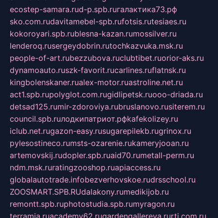
ecostep-samara.ru
d-p.spb.ru
галактика73.рф
sko.com.ru
davitamebel-spb.ru
fotsis.ru
tesiaes.ru
kokoroyari.spb.ru
blesna-kazan.ru
mossilver.ru
lenderoq.ru
sergeydobrin.ru
tochkazvuka.msk.ru
people-of-art.ru
bezzubova.ru
clubtibet.ru
orior-aks.ru
dynamoauto.ru
szk-favorit.ru
carlines.ru
flatnsk.ru
kingbolenskaner.ru
alex-motor.ru
astroline.net.ru
act1.spb.ru
polyglot.com.ru
gidlipetsk.ru
ooo-driada.ru
detsad125.ru
mir-zdoroviya.ru
bruslanovo.ru
siterem.ru
council.spb.ru
лодкипатриот.рф
kafekolizey.ru
iclub.net.ru
gazon-easy.ru
sugarepilekb.ru
grinox.ru
pylesostineco.ru
msts-ozarenie.ru
kameryjooan.ru
artemovskij.ru
dopler.spb.ru
aid70.ru
metall-perm.ru
ndm.msk.ru
ratingzooshop.ru
apiaccess.ru
globalautotrade.info
bezverhovskoe.ru
drsschool.ru
ZOOSMART.SPB.RU
dalakony.ru
medikijob.ru
remontt.spb.ru
photostudia.spb.ru
myragon.ru
terramia.ru
academy62.ru
gardengallereya.ru
rti.com.ru