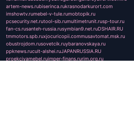
artem-news.ru
biserinca.ru
krasnodarkurort.com
imshowtv.ru
mebel-v-tule.ru
mobtopik.ru
pcsecurity.net.ru
tool-sib.ru
multimetrunit.ru
sp-tour.ru
fan-cs.ru
santeh-russia.ru
symbian9.net.ru
DSHAIR.RU
tmmotors.spb.ru
xjocuricopii.com
musavtomat.msk.ru
obustrojdom.ru
sovetcik.ru
ybaranovskaya.ru
ppknews.ru
cult-alshei.ru
JAPANRUSSIA.RU
proekciyamebel.ru
imper-finans.ru
rim.org.ru
glamourai.ru
brassminus.ru
zabor-pro.ru
ftn.pp.ru
dorogoe58.ru
laimengpacker.ru
kuzova-zapchasti.ru
sageerp.ru
taxodrom.ru
dsrazvitie.ru
hardcity.net.ru
ratinghomegames.ru
topservice25.ru
gubernyan.ru
gtglasslined.ru
ii4.ru
tssport.spb.ru
andorra24.com
blackwallstreet.ru
oboimos.ru
optim-doors.com.ru
ikuch.ru
nycr.org.ru
npa21.ru
vremya-ch.spb.ru
desert000.ru
ivtorgi.ru
ifiori.ru
catalog-statei.ru
dcv.org.ru
spetsmaster174.ru
ipkameryhiseeu.ru
dum26.ru
ruspol.spb.ru
fr-opendp.ru
kam-solnyshko.ru