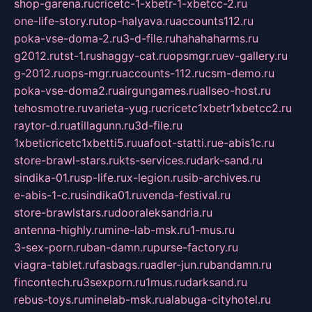
shop-garena.ru
cricetc-1-xbetr-1-xbetcc-2.ru
one-life-story.ru
top-halyava.ru
accounts112.ru
poka-vse-doma-2.ru
3-d-file.ru
hahahaharms.ru
g2012.ru
tst-1.ru
shaggy-cat.ru
opsmgr.ru
ev-gallery.ru
g-2012.ru
ops-mgr.ru
accounts-112.ru
csm-demo.ru
poka-vse-doma2.ru
airgungames.ru
allseo-host.ru
tehosmotre.ru
varieta-yug.ru
cricetc1xbetr1xbetcc2.ru
raytor-d.ru
atillagunn.ru
3d-file.ru
1xbeticricetc1xbetti5.ru
uafoot-statti.ru
e-abis1c.ru
store-brawl-stars.ru
kts-services.ru
dark-sand.ru
sindika-01.ru
sp-life.ru
x-legion.ru
sib-archives.ru
e-abis-1-c.ru
sindika01.ru
venda-festival.ru
store-brawlstars.ru
dooraleksandria.ru
antenna-highly.ru
mine-lab-msk.ru
1-mus.ru
3-sex-porn.ru
ban-damn.ru
purse-factory.ru
viagra-tablet.ru
fasbags.ru
adler-jun.ru
bandamn.ru
fincontech.ru
3sexporn.ru
1mus.ru
darksand.ru
rebus-toys.ru
minelab-msk.ru
alabuga-cityhotel.ru