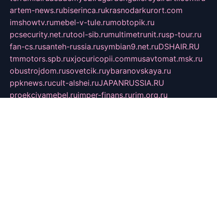
artem-news.ru
biserinca.ru
krasnodarkurort.com
imshowtv.ru
mebel-v-tule.ru
mobtopik.ru
pcsecurity.net.ru
tool-sib.ru
multimetrunit.ru
sp-tour.ru
fan-cs.ru
santeh-russia.ru
symbian9.net.ru
DSHAIR.RU
tmmotors.spb.ru
xjocuricopii.com
musavtomat.msk.ru
obustrojdom.ru
sovetcik.ru
ybaranovskaya.ru
ppknews.ru
cult-alshei.ru
JAPANRUSSIA.RU
proekciyamebel.ru
imper-finans.ru
rim.org.ru
glamourai.ru
brassminus.ru
zabor-pro.ru
ftn.pp.ru
dorogoe58.ru
laimengpacker.ru
kuzova-zapchasti.ru
sageerp.ru
taxodrom.ru
dsrazvitie.ru
hardcity.net.ru
ratinghomegames.ru
topservice25.ru
gubernyan.ru
gtglasslined.ru
ii4.ru
tssport.spb.ru
andorra24.com
blackwallstreet.ru
oboimos.ru
optim-doors.com.ru
ikuch.ru
nycr.org.ru
npa21.ru
vremya-ch.spb.ru
desert000.ru
ivtorgi.ru
ifiori.ru
catalog-statei.ru
dcv.org.ru
spetsmaster174.ru
ipkameryhiseeu.ru
dum26.ru
ruspol.spb.ru
fr-opendp.ru
kam-solnyshko.ru