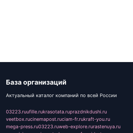
База организаций
Актуальный каталог компаний по всей России
03223.ru
ufille.ru
krasotata.ru
prazdnikdushi.ru
veetbox.ru
cinemapost.ru
ciam-fr.ru
kraft-you.ru
mega-press.ru
03223.ru
web-explore.ru
rastenuya.ru