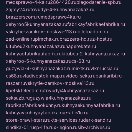
medsprawo-4-ka.ru
2864420.ru
blagodarenie-spb.ru
zajmy24.ru
tovudyi-4-kuhnyanazakaz.ru
brazzerscom.ru
medsprawo4ka.ru
xehyroo5kuhnyanazakaz.ru
fabrikayfabrikaefabrika.ru
vskrytie-zamkov-moskva-113.ru
biletnadom.ru
zed-online.ru
pimchax.ru
brazzers-hd.ru
z-host.ru
kitubeu2kuhnyanazakaz.ru
naperekate.ru
kuhnyaofabrikaufabrik.ru
kitubeu-2-kuhnyanazakaz.ru
xehyroo-5-kuhnyanazakaz.ru
cs-68.ru
guzywia-4-kuhnyanazakaz.ru
mir-tk.ru
vlknrussia.ru
cs68.ru
vladivostok-map.ru
video-seks.ru
bankaribi.ru
raszar.ru
vskrytie-zamkov-moskva113.ru
lipetsktelecom.ru
tovudyi4kuhnyanazakaz.ru
seksuzb.ru
guzywia4kuhnyanazakaz.ru
fabrikaofabrikaokuhny.ru
kuhnyaekuhnyaafabrika.ru
kuhnyaykuhnyayfabrika.ru
e-abis1c.ru
store-brawl-stars.ru
kts-services.ru
dark-sand.ru
sindika-01.ru
sp-life.ru
x-legion.ru
sib-archives.ru