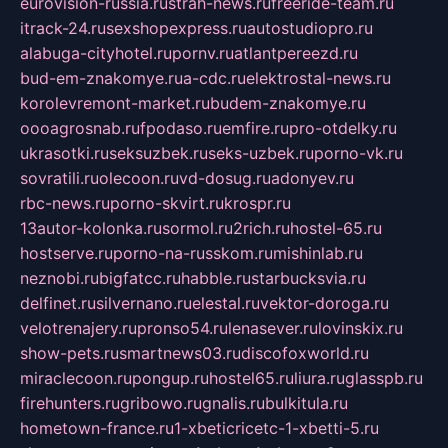
eurovision-russia.ru
strah-news.ru
freeride-team.ru
itrack-24.ru
sexshopexpress.ru
autostudiopro.ru
alabuga-cityhotel.ru
pornv.ru
atlantpereezd.ru
bud-em-znakomye.ru
a-cdc.ru
elektrostal-news.ru
korolevremont-market.ru
budem-znakomye.ru
oooagrosnab.ru
fpodaso.ru
emfire.ru
pro-otdelky.ru
ukrasotki.ru
seksuzbek.ru
seks-uzbek.ru
porno-vk.ru
sovratili.ru
olecoon.ru
vd-dosug.ru
adonyev.ru
rbc-news.ru
porno-skvirt.ru
krospr.ru
13autor-kolonka.ru
sormol.ru
2rich.ru
hostel-65.ru
hostserve.ru
porno-na-russkom.ru
mishinlab.ru
neznobi.ru
bigfatcc.ru
habble.ru
starbucksvia.ru
delfinet.ru
silvernano.ru
elestal.ru
vektor-doroga.ru
velotrenajery.ru
pronso54.ru
lenasever.ru
lovinskix.ru
show-pets.ru
smartnews03.ru
discofoxworld.ru
miraclecoon.ru
pongup.ru
hostel65.ru
liura.ru
glasspb.ru
firehunters.ru
gribowo.ru
gnalis.ru
bulkitula.ru
hometown-france.ru
1-xbeticricetc-1-xbetti-5.ru