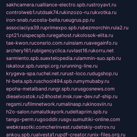
sakhcamera.ru
alliance-electro.spb.ru
stroyavt.ru
controlweb1.ru
tdsak74.ru
kinzozo-ru.ru
kvotka.ru
iron-snab.ru
costa-bella.ru
eugrus.pp.ru
associaciya39.ru
primexpo.spb.ru
bezmorchin.ru
ia2.ru
cpt21.ru
ispecspb.ru
regahost.ru
kolosok-elita.ru
tae-kwon.ru
consrio.com.ru
insiam.ru
avegainfo.ru
archery161.ru
bigencyclica.ru
vlast16.ru
korru.net
sarmiento.spb.su
extelopedia.ru
lammin-suo.spb.ru
iskatour.spb.ru
snpi.org.ru
running-line.ru
krygeva-spa.ru
chel.net.ru
rust-loco.ru
dugshop.ru
hl-beta.spb.ru
school494.spb.ru
mymubaby.ru
epoha-metalband.ru
ngr.spb.ru
rusgosnews.com
dieselvostok.ru
24hostel.msk.ru
w-dev.ru
f-ship.ru
regsmi.ru
filmnetwork.ru
malinasp.ru
kinosvin.ru
h2o-salon.ru
malutkayork.ru
deltaprim.spb.ru
tango-perm.ru
gooddir.ru
sgv.su
multiki-online.com
webkrasotki.com
cherinvest.ru
detskiy-ostrov.ru
ankou.spb.ru
alvesta1.ru
pdf-creator.ru
nix-files.org.ru