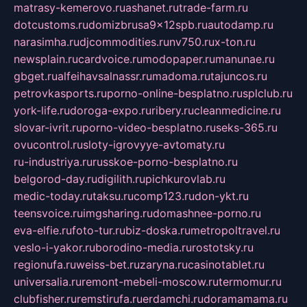
matrasy-kemerovo.ru
ashanet.ru
trade-farm.ru
dotcustoms.ru
domizbrusa9x12spb.ru
autodamp.ru
narasimha.ru
djcommodities.ru
nv750.ru
x-ton.ru
newsplain.ru
cardvoice.ru
modopaper.ru
manunae.ru
gbget.ru
alfeihavsalnassr.ru
madoma.ru
tajuncos.ru
petrovkasports.ru
porno-online-besplatno.ru
splclub.ru
york-life.ru
doroga-expo.ru
ribery.ru
cleanmedicine.ru
slovar-ivrit.ru
porno-video-besplatno.ru
seks-365.ru
ovucontrol.ru
sloty-igrovyye-avtomaty.ru
ru-industriya.ru
russkoe-porno-besplatno.ru
belgorod-day.ru
digilith.ru
pichkurovlab.ru
medic-today.ru
taksu.ru
comp123.ru
don-ykt.ru
teensvoice.ru
imgsharing.ru
domashnee-porno.ru
eva-elfie.ru
foto-tur.ru
biz-doska.ru
metropoltravel.ru
veslo-i-yakor.ru
borodino-media.ru
rostotsky.ru
regionufa.ru
weiss-bet.ru
zaryna.ru
casinotablet.ru
universalia.ru
remont-mebeli-moscow.ru
termomur.ru
clubfisher.ru
remstirufa.ru
erdamchi.ru
doramamama.ru