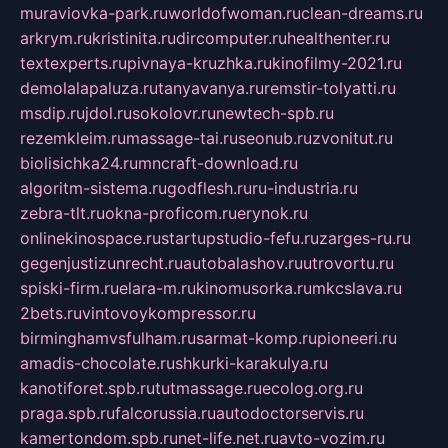
muraviovka-park.ru
worldofwoman.ru
clean-dreams.ru
arkrym.ru
kristinita.ru
dircomputer.ru
healthenter.ru
textexperts.ru
pivnaya-kruzhka.ru
kinofilmy-2021.ru
demolalapaluza.ru
tanyavanya.ru
remstir-tolyatti.ru
msdip.ru
jdol.ru
sokolovr.ru
newtech-spb.ru
rezemkleim.ru
massage-tai.ru
seonub.ru
zvonitut.ru
biolisichka24.ru
mncraft-download.ru
algoritm-sistema.ru
godflesh.ru
ru-industria.ru
zebra-tlt.ru
okna-proficom.ru
erynok.ru
onlinekinospace.ru
startupstudio-fefu.ru
zarges-ru.ru
gegenjustizunrecht.ru
autobalashov.ru
utrovortu.ru
spiski-firm.ru
elara-m.ru
kinomusorka.ru
mkcslava.ru
2bets.ru
vintovoykompressor.ru
birminghamvsfulham.ru
sarmat-komp.ru
pioneeri.ru
amadis-chocolate.ru
shkurki-karakulya.ru
kanotiforet.spb.ru
tutmassage.ru
ecolog.org.ru
praga.spb.ru
falcorussia.ru
autodoctorservis.ru
kamertondom.spb.ru
net-life.net.ru
avto-vozim.ru