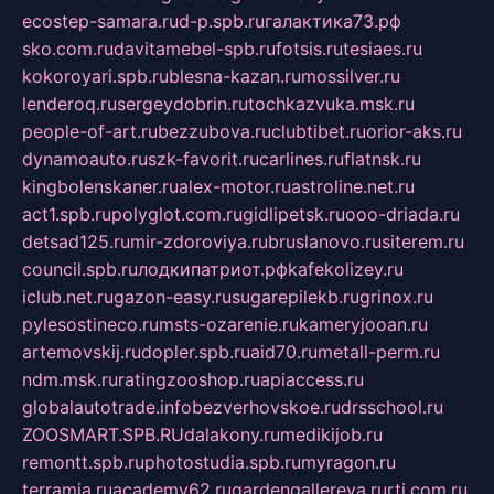
ecostep-samara.ru
d-p.spb.ru
галактика73.рф
sko.com.ru
davitamebel-spb.ru
fotsis.ru
tesiaes.ru
kokoroyari.spb.ru
blesna-kazan.ru
mossilver.ru
lenderoq.ru
sergeydobrin.ru
tochkazvuka.msk.ru
people-of-art.ru
bezzubova.ru
clubtibet.ru
orior-aks.ru
dynamoauto.ru
szk-favorit.ru
carlines.ru
flatnsk.ru
kingbolenskaner.ru
alex-motor.ru
astroline.net.ru
act1.spb.ru
polyglot.com.ru
gidlipetsk.ru
ooo-driada.ru
detsad125.ru
mir-zdoroviya.ru
bruslanovo.ru
siterem.ru
council.spb.ru
лодкипатриот.рф
kafekolizey.ru
iclub.net.ru
gazon-easy.ru
sugarepilekb.ru
grinox.ru
pylesostineco.ru
msts-ozarenie.ru
kameryjooan.ru
artemovskij.ru
dopler.spb.ru
aid70.ru
metall-perm.ru
ndm.msk.ru
ratingzooshop.ru
apiaccess.ru
globalautotrade.info
bezverhovskoe.ru
drsschool.ru
ZOOSMART.SPB.RU
dalakony.ru
medikijob.ru
remontt.spb.ru
photostudia.spb.ru
myragon.ru
terramia.ru
academy62.ru
gardengallereya.ru
rti.com.ru