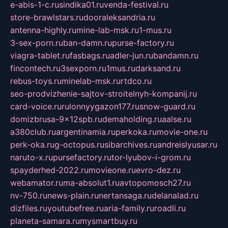
e-abis-1-c.ru
sindika01.ru
venda-festival.ru
store-brawlstars.ru
dooraleksandria.ru
antenna-highly.ru
mine-lab-msk.ru
1-mus.ru
3-sex-porn.ru
ban-damn.ru
purse-factory.ru
viagra-tablet.ru
fasbags.ru
adler-jun.ru
bandamn.ru
fincontech.ru
3sexporn.ru
1mus.ru
darksand.ru
rebus-toys.ru
minelab-msk.ru
rtdco.ru
seo-prodvizhenie-sajtov-stroitelnyh-kompanij.ru
card-voice.ru
rulonnyygazon177.ru
snow-guard.ru
domizbrusa-9x12spb.ru
demaholding.ru
aalse.ru
a380club.ru
argentinamia.ru
perkoka.ru
movie-one.ru
perk-oka.ru
g-octopus.ru
sibarchives.ru
andreislyusar.ru
naruto-x.ru
pursefactory.ru
tor-lyubov-i-grom.ru
spayderhed-2022.ru
movieone.ru
evro-dez.ru
webamator.ru
ma-absolut1.ru
avtopomosch27.ru
nv-750.ru
news-plain.ru
nertansaga.ru
delanalad.ru
dizfiles.ru
youtubefree.ru
aria-family.ru
roadli.ru
planeta-samara.ru
mysmartbuy.ru