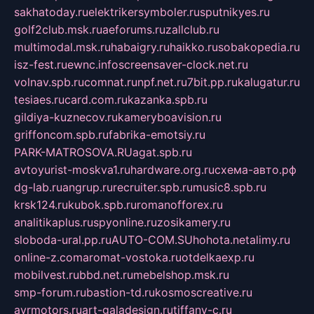
sakhatoday.ru
elektrikersymboler.ru
sputnikyes.ru
golf2club.msk.ru
aeforums.ru
zallclub.ru
multimodal.msk.ru
habaigry.ru
haikko.ru
sobakopedia.ru
isz-fest.ru
ewnc.info
screensaver-clock.net.ru
volnav.spb.ru
comnat.ru
npf.net.ru
7bit.pp.ru
kalugatur.ru
tesiaes.ru
card.com.ru
kazanka.spb.ru
gildiya-kuznecov.ru
kameryboavision.ru
griffoncom.spb.ru
fabrika-emotsiy.ru
PARK-MATROSOVA.RU
agat.spb.ru
avtoyurist-moskva1.ru
hardware.org.ru
схема-авто.рф
dg-lab.ru
angrup.ru
recruiter.spb.ru
music8.spb.ru
krsk124.ru
kubok.spb.ru
romanofforex.ru
analitikaplus.ru
spyonline.ru
zosikamery.ru
sloboda-ural.pp.ru
AUTO-COM.SU
hohota.net
alimy.ru
online-z.com
aromat-vostoka.ru
otdelkaexp.ru
mobilvest.ru
bbd.net.ru
mebelshop.msk.ru
smp-forum.ru
bastion-td.ru
kosmoscreative.ru
avrmotors.ru
art-galadesign.ru
tiffany-c.ru