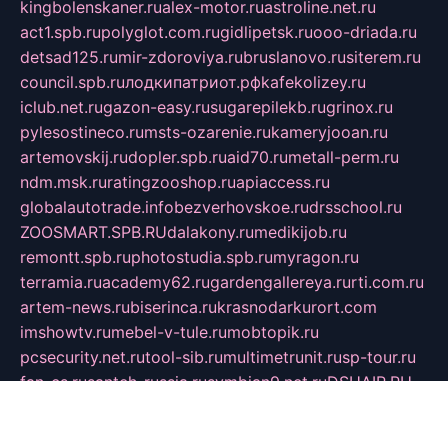
kingbolenskaner.ru
alex-motor.ru
astroline.net.ru
act1.spb.ru
polyglot.com.ru
gidlipetsk.ru
ooo-driada.ru
detsad125.ru
mir-zdoroviya.ru
bruslanovo.ru
siterem.ru
council.spb.ru
лодкипатриот.рф
kafekolizey.ru
iclub.net.ru
gazon-easy.ru
sugarepilekb.ru
grinox.ru
pylesostineco.ru
msts-ozarenie.ru
kameryjooan.ru
artemovskij.ru
dopler.spb.ru
aid70.ru
metall-perm.ru
ndm.msk.ru
ratingzooshop.ru
apiaccess.ru
globalautotrade.info
bezverhovskoe.ru
drsschool.ru
ZOOSMART.SPB.RU
dalakony.ru
medikijob.ru
remontt.spb.ru
photostudia.spb.ru
myragon.ru
terramia.ru
academy62.ru
gardengallereya.ru
rti.com.ru
artem-news.ru
biserinca.ru
krasnodarkurort.com
imshowtv.ru
mebel-v-tule.ru
mobtopik.ru
pcsecurity.net.ru
tool-sib.ru
multimetrunit.ru
sp-tour.ru
fan-cs.ru
santeh-russia.ru
symbian9.net.ru
DSHAIR.RU
tmmotors.spb.ru
xjocuricopii.com
musavtomat.msk.ru
obustrojdom.ru
sovetcik.ru
ybaranovskaya.ru