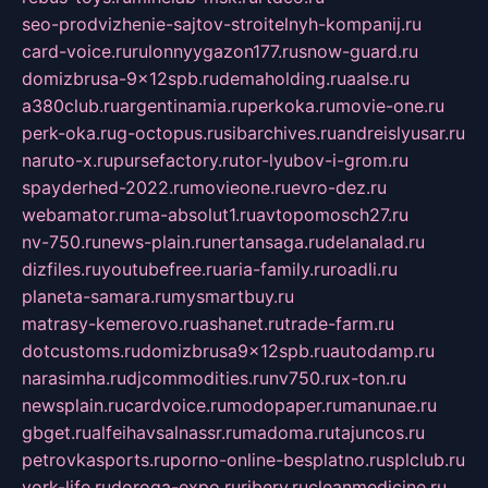
seo-prodvizhenie-sajtov-stroitelnyh-kompanij.ru
card-voice.ru
rulonnyygazon177.ru
snow-guard.ru
domizbrusa-9x12spb.ru
demaholding.ru
aalse.ru
a380club.ru
argentinamia.ru
perkoka.ru
movie-one.ru
perk-oka.ru
g-octopus.ru
sibarchives.ru
andreislyusar.ru
naruto-x.ru
pursefactory.ru
tor-lyubov-i-grom.ru
spayderhed-2022.ru
movieone.ru
evro-dez.ru
webamator.ru
ma-absolut1.ru
avtopomosch27.ru
nv-750.ru
news-plain.ru
nertansaga.ru
delanalad.ru
dizfiles.ru
youtubefree.ru
aria-family.ru
roadli.ru
planeta-samara.ru
mysmartbuy.ru
matrasy-kemerovo.ru
ashanet.ru
trade-farm.ru
dotcustoms.ru
domizbrusa9x12spb.ru
autodamp.ru
narasimha.ru
djcommodities.ru
nv750.ru
x-ton.ru
newsplain.ru
cardvoice.ru
modopaper.ru
manunae.ru
gbget.ru
alfeihavsalnassr.ru
madoma.ru
tajuncos.ru
petrovkasports.ru
porno-online-besplatno.ru
splclub.ru
york-life.ru
doroga-expo.ru
ribery.ru
cleanmedicine.ru