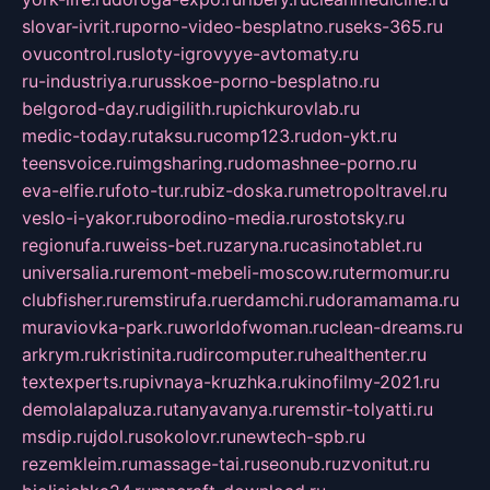
slovar-ivrit.ru
porno-video-besplatno.ru
seks-365.ru
ovucontrol.ru
sloty-igrovyye-avtomaty.ru
ru-industriya.ru
russkoe-porno-besplatno.ru
belgorod-day.ru
digilith.ru
pichkurovlab.ru
medic-today.ru
taksu.ru
comp123.ru
don-ykt.ru
teensvoice.ru
imgsharing.ru
domashnee-porno.ru
eva-elfie.ru
foto-tur.ru
biz-doska.ru
metropoltravel.ru
veslo-i-yakor.ru
borodino-media.ru
rostotsky.ru
regionufa.ru
weiss-bet.ru
zaryna.ru
casinotablet.ru
universalia.ru
remont-mebeli-moscow.ru
termomur.ru
clubfisher.ru
remstirufa.ru
erdamchi.ru
doramamama.ru
muraviovka-park.ru
worldofwoman.ru
clean-dreams.ru
arkrym.ru
kristinita.ru
dircomputer.ru
healthenter.ru
textexperts.ru
pivnaya-kruzhka.ru
kinofilmy-2021.ru
demolalapaluza.ru
tanyavanya.ru
remstir-tolyatti.ru
msdip.ru
jdol.ru
sokolovr.ru
newtech-spb.ru
rezemkleim.ru
massage-tai.ru
seonub.ru
zvonitut.ru