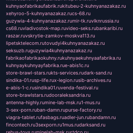
kuhnyaofabrikaufabrik.ru
kitubeu-2-kuhnyanazakaz.ru
xehyroo-5-kuhnyanazakaz.ru
cs-68.ru
guzywia-4-kuhnyanazakaz.ru
mir-tk.ru
vlknrussia.ru
cs68.ru
vladivostok-map.ru
video-seks.ru
bankaribi.ru
raszar.ru
vskrytie-zamkov-moskva113.ru
lipetsktelecom.ru
tovudyi4kuhnyanazakaz.ru
seksuzb.ru
guzywia4kuhnyanazakaz.ru
fabrikaofabrikaokuhny.ru
kuhnyaekuhnyaafabrika.ru
kuhnyaykuhnyayfabrika.ru
e-abis1c.ru
store-brawl-stars.ru
kts-services.ru
dark-sand.ru
sindika-01.ru
sp-life.ru
x-legion.ru
sib-archives.ru
e-abis-1-c.ru
sindika01.ru
venda-festival.ru
store-brawlstars.ru
dooraleksandria.ru
antenna-highly.ru
mine-lab-msk.ru
1-mus.ru
3-sex-porn.ru
ban-damn.ru
purse-factory.ru
viagra-tablet.ru
fasbags.ru
adler-jun.ru
bandamn.ru
fincontech.ru
3sexporn.ru
1mus.ru
darksand.ru
rebus-toys.ru
minelab-msk.ru
rtdco.ru