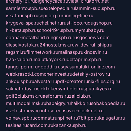
archery161.ru
bigencyclica.ru
vlast16.ru
korru.net
sarmiento.spb.su
extelopedia.ru
lammin-suo.spb.ru
iskatour.spb.ru
snpi.org.ru
running-line.ru
krygeva-spa.ru
chel.net.ru
rust-loco.ru
dugshop.ru
hl-beta.spb.ru
school494.spb.ru
mymubaby.ru
epoha-metalband.ru
ngr.spb.ru
rusgosnews.com
dieselvostok.ru
24hostel.msk.ru
w-dev.ru
f-ship.ru
regsmi.ru
filmnetwork.ru
malinasp.ru
kinosvin.ru
h2o-salon.ru
malutkayork.ru
deltaprim.spb.ru
tango-perm.ru
gooddir.ru
sgv.su
multiki-online.com
webkrasotki.com
cherinvest.ru
detskiy-ostrov.ru
ankou.spb.ru
alvesta1.ru
pdf-creator.ru
nix-files.org.ru
sakhatoday.ru
elektrikersymboler.ru
sputnikyes.ru
golf2club.msk.ru
aeforums.ru
zallclub.ru
multimodal.msk.ru
habaigry.ru
haikko.ru
sobakopedia.ru
isz-fest.ru
ewnc.info
screensaver-clock.net.ru
volnav.spb.ru
comnat.ru
npf.net.ru
7bit.pp.ru
kalugatur.ru
tesiaes.ru
card.com.ru
kazanka.spb.ru