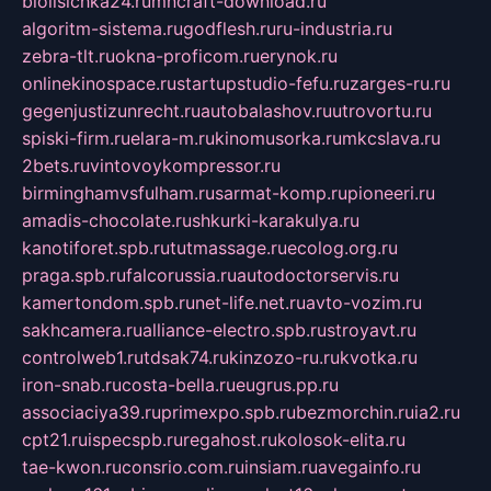
biolisichka24.ru
mncraft-download.ru
algoritm-sistema.ru
godflesh.ru
ru-industria.ru
zebra-tlt.ru
okna-proficom.ru
erynok.ru
onlinekinospace.ru
startupstudio-fefu.ru
zarges-ru.ru
gegenjustizunrecht.ru
autobalashov.ru
utrovortu.ru
spiski-firm.ru
elara-m.ru
kinomusorka.ru
mkcslava.ru
2bets.ru
vintovoykompressor.ru
birminghamvsfulham.ru
sarmat-komp.ru
pioneeri.ru
amadis-chocolate.ru
shkurki-karakulya.ru
kanotiforet.spb.ru
tutmassage.ru
ecolog.org.ru
praga.spb.ru
falcorussia.ru
autodoctorservis.ru
kamertondom.spb.ru
net-life.net.ru
avto-vozim.ru
sakhcamera.ru
alliance-electro.spb.ru
stroyavt.ru
controlweb1.ru
tdsak74.ru
kinzozo-ru.ru
kvotka.ru
iron-snab.ru
costa-bella.ru
eugrus.pp.ru
associaciya39.ru
primexpo.spb.ru
bezmorchin.ru
ia2.ru
cpt21.ru
ispecspb.ru
regahost.ru
kolosok-elita.ru
tae-kwon.ru
consrio.com.ru
insiam.ru
avegainfo.ru