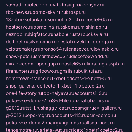
sovratili.ru
olecoon.ru
vd-dosug.ru
adonyev.ru
rbc-news.ru
porno-skvirt.ru
krospr.ru
13autor-kolonka.ru
sormol.ru
2rich.ru
hostel-65.ru
hostserve.ru
porno-na-russkom.ru
mishinlab.ru
neznobi.ru
bigfatcc.ru
habble.ru
starbucksvia.ru
delfinet.ru
silvernano.ru
elestal.ru
vektor-doroga.ru
velotrenajery.ru
pronso54.ru
lenasever.ru
lovinskix.ru
show-pets.ru
smartnews03.ru
discofoxworld.ru
miraclecoon.ru
pongup.ru
hostel65.ru
liura.ru
glasspb.ru
firehunters.ru
gribowo.ru
gnalis.ru
bulkitula.ru
hometown-france.ru
1-xbeticricetc-1-xbetti-5.ru
shop-garena.ru
cricetc-1-xbetr-1-xbetcc-2.ru
one-life-story.ru
top-halyava.ru
accounts112.ru
poka-vse-doma-2.ru
3-d-file.ru
hahahaharms.ru
g2012.ru
tst-1.ru
shaggy-cat.ru
opsmgr.ru
ev-gallery.ru
g-2012.ru
ops-mgr.ru
accounts-112.ru
csm-demo.ru
poka-vse-doma2.ru
airgungames.ru
allseo-host.ru
tehosmotre.ru
varieta-yug.ru
cricetc1xbetr1xbetcc2.ru