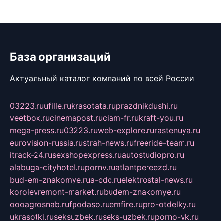
База организаций
Актуальный каталог компаний по всей России
03223.ru
ufille.ru
krasotata.ru
prazdnikdushi.ru
veetbox.ru
cinemapost.ru
ciam-fr.ru
kraft-you.ru
mega-press.ru
03223.ru
web-explore.ru
rastenuya.ru
eurovision-russia.ru
strah-news.ru
freeride-team.ru
itrack-24.ru
sexshopexpress.ru
autostudiopro.ru
alabuga-cityhotel.ru
pornv.ru
atlantpereezd.ru
bud-em-znakomye.ru
a-cdc.ru
elektrostal-news.ru
korolevremont-market.ru
budem-znakomye.ru
oooagrosnab.ru
fpodaso.ru
emfire.ru
pro-otdelky.ru
ukrasotki.ru
seksuzbek.ru
seks-uzbek.ru
porno-vk.ru