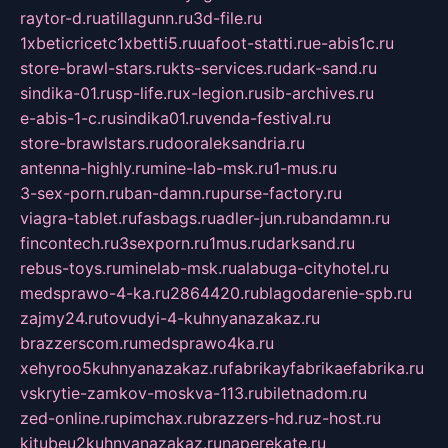
raytor-d.ru
atillagunn.ru
3d-file.ru
1xbeticricetc1xbetti5.ru
uafoot-statti.ru
e-abis1c.ru
store-brawl-stars.ru
kts-services.ru
dark-sand.ru
sindika-01.ru
sp-life.ru
x-legion.ru
sib-archives.ru
e-abis-1-c.ru
sindika01.ru
venda-festival.ru
store-brawlstars.ru
dooraleksandria.ru
antenna-highly.ru
mine-lab-msk.ru
1-mus.ru
3-sex-porn.ru
ban-damn.ru
purse-factory.ru
viagra-tablet.ru
fasbags.ru
adler-jun.ru
bandamn.ru
fincontech.ru
3sexporn.ru
1mus.ru
darksand.ru
rebus-toys.ru
minelab-msk.ru
alabuga-cityhotel.ru
medsprawo-4-ka.ru
2864420.ru
blagodarenie-spb.ru
zajmy24.ru
tovudyi-4-kuhnyanazakaz.ru
brazzerscom.ru
medsprawo4ka.ru
xehyroo5kuhnyanazakaz.ru
fabrikayfabrikaefabrika.ru
vskrytie-zamkov-moskva-113.ru
biletnadom.ru
zed-online.ru
pimchax.ru
brazzers-hd.ru
z-host.ru
kitubeu2kuhnyanazakaz.ru
naperekate.ru