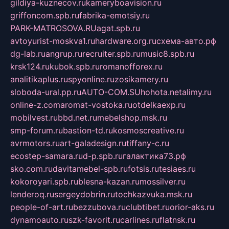
gildiya-kuznecov.ru
kameryboavision.ru
griffoncom.spb.ru
fabrika-emotsiy.ru
PARK-MATROSOVA.RU
agat.spb.ru
avtoyurist-moskva1.ru
hardware.org.ru
схема-авто.рф
dg-lab.ru
angrup.ru
recruiter.spb.ru
music8.spb.ru
krsk124.ru
kubok.spb.ru
romanofforex.ru
analitikaplus.ru
spyonline.ru
zosikamery.ru
sloboda-ural.pp.ru
AUTO-COM.SU
hohota.net
alimy.ru
online-z.com
aromat-vostoka.ru
otdelkaexp.ru
mobilvest.ru
bbd.net.ru
mebelshop.msk.ru
smp-forum.ru
bastion-td.ru
kosmoscreative.ru
avrmotors.ru
art-galadesign.ru
tiffany-c.ru
ecostep-samara.ru
d-p.spb.ru
галактика73.рф
sko.com.ru
davitamebel-spb.ru
fotsis.ru
tesiaes.ru
kokoroyari.spb.ru
blesna-kazan.ru
mossilver.ru
lenderoq.ru
sergeydobrin.ru
tochkazvuka.msk.ru
people-of-art.ru
bezzubova.ru
clubtibet.ru
orior-aks.ru
dynamoauto.ru
szk-favorit.ru
carlines.ru
flatnsk.ru