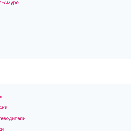
на-Амуре
рт
ски
теводители
ки