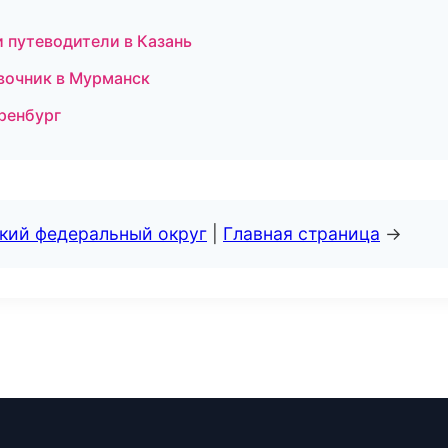
 путеводители в Казань
авочник в Мурманск
Оренбург
ский федеральный округ
|
Главная страница
→