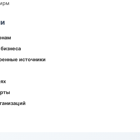
фирм
ми
онам
 бизнеса
еренные источники
иях
арты
ганизаций