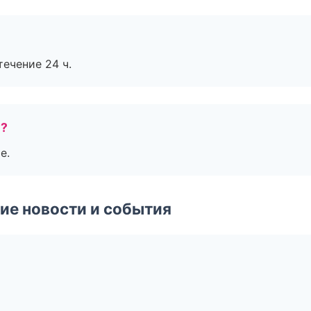
течение 24 ч.
е?
е.
ие новости и события