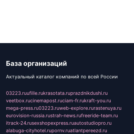
База организаций
Актуальный каталог компаний по всей России
03223.ru
ufille.ru
krasotata.ru
prazdnikdushi.ru
veetbox.ru
cinemapost.ru
ciam-fr.ru
kraft-you.ru
mega-press.ru
03223.ru
web-explore.ru
rastenuya.ru
eurovision-russia.ru
strah-news.ru
freeride-team.ru
itrack-24.ru
sexshopexpress.ru
autostudiopro.ru
alabuga-cityhotel.ru
pornv.ru
atlantpereezd.ru