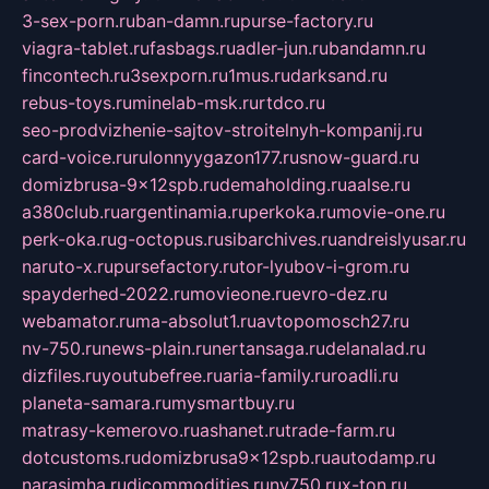
3-sex-porn.ru
ban-damn.ru
purse-factory.ru
viagra-tablet.ru
fasbags.ru
adler-jun.ru
bandamn.ru
fincontech.ru
3sexporn.ru
1mus.ru
darksand.ru
rebus-toys.ru
minelab-msk.ru
rtdco.ru
seo-prodvizhenie-sajtov-stroitelnyh-kompanij.ru
card-voice.ru
rulonnyygazon177.ru
snow-guard.ru
domizbrusa-9x12spb.ru
demaholding.ru
aalse.ru
a380club.ru
argentinamia.ru
perkoka.ru
movie-one.ru
perk-oka.ru
g-octopus.ru
sibarchives.ru
andreislyusar.ru
naruto-x.ru
pursefactory.ru
tor-lyubov-i-grom.ru
spayderhed-2022.ru
movieone.ru
evro-dez.ru
webamator.ru
ma-absolut1.ru
avtopomosch27.ru
nv-750.ru
news-plain.ru
nertansaga.ru
delanalad.ru
dizfiles.ru
youtubefree.ru
aria-family.ru
roadli.ru
planeta-samara.ru
mysmartbuy.ru
matrasy-kemerovo.ru
ashanet.ru
trade-farm.ru
dotcustoms.ru
domizbrusa9x12spb.ru
autodamp.ru
narasimha.ru
djcommodities.ru
nv750.ru
x-ton.ru