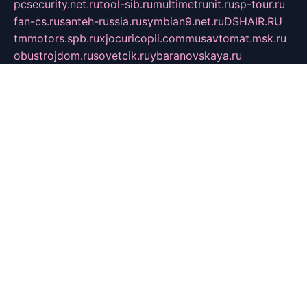
pcsecurity.net.ru
tool-sib.ru
multimetrunit.ru
sp-tour.ru
fan-cs.ru
santeh-russia.ru
symbian9.net.ru
DSHAIR.RU
tmmotors.spb.ru
xjocuricopii.com
musavtomat.msk.ru
obustrojdom.ru
sovetcik.ru
ybaranovskaya.ru
ppknews.ru
cult-alshei.ru
JAPANRUSSIA.RU
proekciyamebel.ru
imper-finans.ru
rim.org.ru
glamourai.ru
brassminus.ru
zabor-pro.ru
ftn.pp.ru
dorogoe58.ru
laimengpacker.ru
kuzova-zapchasti.ru
sageerp.ru
taxodrom.ru
dsrazvitie.ru
hardcity.net.ru
ratinghomegames.ru
topservice25.ru
gubernyan.ru
gtglasslined.ru
ii4.ru
tssport.spb.ru
andorra24.com
blackwallstreet.ru
oboimos.ru
optim-doors.com.ru
ikuch.ru
nycr.org.ru
npa21.ru
vremya-ch.spb.ru
desert000.ru
ivtorgi.ru
ifiori.ru
catalog-statei.ru
dcv.org.ru
spetsmaster174.ru
ipkameryhiseeu.ru
dum26.ru
ruspol.spb.ru
fr-opendp.ru
kam-solnyshko.ru
cheyenne-arapaho.ru
sevzapmetal.spb.ru
ted-lapidus.spb.ru
parasite-eliminator.ru