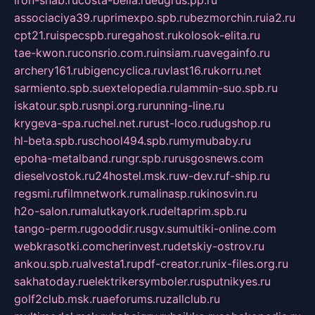
associaciya39.ru
primexpo.spb.ru
bezmorchin.ru
ia2.ru
cpt21.ru
ispecspb.ru
regahost.ru
kolosok-elita.ru
tae-kwon.ru
consrio.com.ru
insiam.ru
avegainfo.ru
archery161.ru
bigencyclica.ru
vlast16.ru
korru.net
sarmiento.spb.su
extelopedia.ru
lammin-suo.spb.ru
iskatour.spb.ru
snpi.org.ru
running-line.ru
krygeva-spa.ru
chel.net.ru
rust-loco.ru
dugshop.ru
hl-beta.spb.ru
school494.spb.ru
mymubaby.ru
epoha-metalband.ru
ngr.spb.ru
rusgosnews.com
dieselvostok.ru
24hostel.msk.ru
w-dev.ru
f-ship.ru
regsmi.ru
filmnetwork.ru
malinasp.ru
kinosvin.ru
h2o-salon.ru
malutkayork.ru
deltaprim.spb.ru
tango-perm.ru
gooddir.ru
sgv.su
multiki-online.com
webkrasotki.com
cherinvest.ru
detskiy-ostrov.ru
ankou.spb.ru
alvesta1.ru
pdf-creator.ru
nix-files.org.ru
sakhatoday.ru
elektrikersymboler.ru
sputnikyes.ru
golf2club.msk.ru
aeforums.ru
zallclub.ru