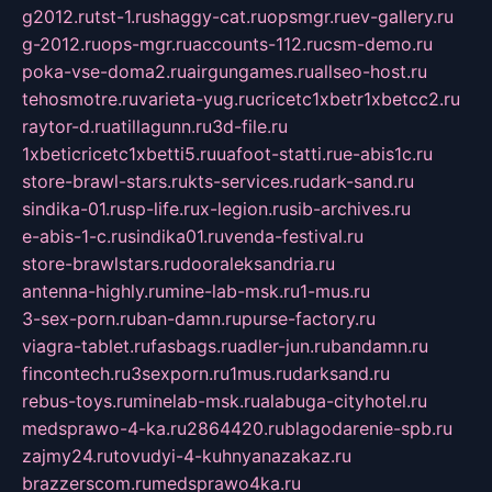
g2012.ru
tst-1.ru
shaggy-cat.ru
opsmgr.ru
ev-gallery.ru
g-2012.ru
ops-mgr.ru
accounts-112.ru
csm-demo.ru
poka-vse-doma2.ru
airgungames.ru
allseo-host.ru
tehosmotre.ru
varieta-yug.ru
cricetc1xbetr1xbetcc2.ru
raytor-d.ru
atillagunn.ru
3d-file.ru
1xbeticricetc1xbetti5.ru
uafoot-statti.ru
e-abis1c.ru
store-brawl-stars.ru
kts-services.ru
dark-sand.ru
sindika-01.ru
sp-life.ru
x-legion.ru
sib-archives.ru
e-abis-1-c.ru
sindika01.ru
venda-festival.ru
store-brawlstars.ru
dooraleksandria.ru
antenna-highly.ru
mine-lab-msk.ru
1-mus.ru
3-sex-porn.ru
ban-damn.ru
purse-factory.ru
viagra-tablet.ru
fasbags.ru
adler-jun.ru
bandamn.ru
fincontech.ru
3sexporn.ru
1mus.ru
darksand.ru
rebus-toys.ru
minelab-msk.ru
alabuga-cityhotel.ru
medsprawo-4-ka.ru
2864420.ru
blagodarenie-spb.ru
zajmy24.ru
tovudyi-4-kuhnyanazakaz.ru
brazzerscom.ru
medsprawo4ka.ru