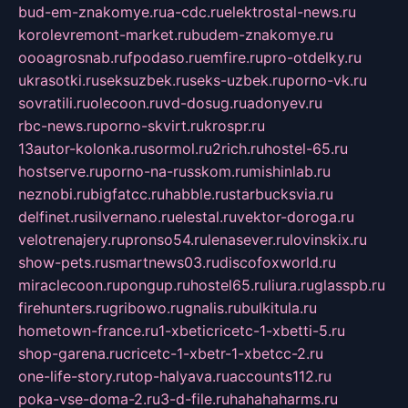
bud-em-znakomye.ru
a-cdc.ru
elektrostal-news.ru
korolevremont-market.ru
budem-znakomye.ru
oooagrosnab.ru
fpodaso.ru
emfire.ru
pro-otdelky.ru
ukrasotki.ru
seksuzbek.ru
seks-uzbek.ru
porno-vk.ru
sovratili.ru
olecoon.ru
vd-dosug.ru
adonyev.ru
rbc-news.ru
porno-skvirt.ru
krospr.ru
13autor-kolonka.ru
sormol.ru
2rich.ru
hostel-65.ru
hostserve.ru
porno-na-russkom.ru
mishinlab.ru
neznobi.ru
bigfatcc.ru
habble.ru
starbucksvia.ru
delfinet.ru
silvernano.ru
elestal.ru
vektor-doroga.ru
velotrenajery.ru
pronso54.ru
lenasever.ru
lovinskix.ru
show-pets.ru
smartnews03.ru
discofoxworld.ru
miraclecoon.ru
pongup.ru
hostel65.ru
liura.ru
glasspb.ru
firehunters.ru
gribowo.ru
gnalis.ru
bulkitula.ru
hometown-france.ru
1-xbeticricetc-1-xbetti-5.ru
shop-garena.ru
cricetc-1-xbetr-1-xbetcc-2.ru
one-life-story.ru
top-halyava.ru
accounts112.ru
poka-vse-doma-2.ru
3-d-file.ru
hahahaharms.ru