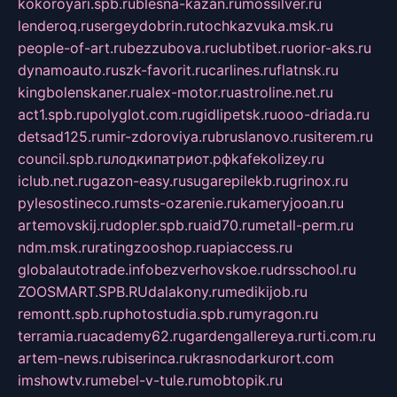
kokoroyari.spb.ru
blesna-kazan.ru
mossilver.ru
lenderoq.ru
sergeydobrin.ru
tochkazvuka.msk.ru
people-of-art.ru
bezzubova.ru
clubtibet.ru
orior-aks.ru
dynamoauto.ru
szk-favorit.ru
carlines.ru
flatnsk.ru
kingbolenskaner.ru
alex-motor.ru
astroline.net.ru
act1.spb.ru
polyglot.com.ru
gidlipetsk.ru
ooo-driada.ru
detsad125.ru
mir-zdoroviya.ru
bruslanovo.ru
siterem.ru
council.spb.ru
лодкипатриот.рф
kafekolizey.ru
iclub.net.ru
gazon-easy.ru
sugarepilekb.ru
grinox.ru
pylesostineco.ru
msts-ozarenie.ru
kameryjooan.ru
artemovskij.ru
dopler.spb.ru
aid70.ru
metall-perm.ru
ndm.msk.ru
ratingzooshop.ru
apiaccess.ru
globalautotrade.info
bezverhovskoe.ru
drsschool.ru
ZOOSMART.SPB.RU
dalakony.ru
medikijob.ru
remontt.spb.ru
photostudia.spb.ru
myragon.ru
terramia.ru
academy62.ru
gardengallereya.ru
rti.com.ru
artem-news.ru
biserinca.ru
krasnodarkurort.com
imshowtv.ru
mebel-v-tule.ru
mobtopik.ru