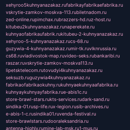
xehyroo5kuhnyanazakaz.ru
fabrikayfabrikaefabrika.ru
vskrytie-zamkov-moskva-113.ru
biletnadom.ru
zed-online.ru
pimchax.ru
brazzers-hd.ru
z-host.ru
kitubeu2kuhnyanazakaz.ru
naperekate.ru
kuhnyaofabrikaufabrik.ru
kitubeu-2-kuhnyanazakaz.ru
xehyroo-5-kuhnyanazakaz.ru
cs-68.ru
guzywia-4-kuhnyanazakaz.ru
mir-tk.ru
vlknrussia.ru
cs68.ru
vladivostok-map.ru
video-seks.ru
bankaribi.ru
raszar.ru
vskrytie-zamkov-moskva113.ru
lipetsktelecom.ru
tovudyi4kuhnyanazakaz.ru
seksuzb.ru
guzywia4kuhnyanazakaz.ru
fabrikaofabrikaokuhny.ru
kuhnyaekuhnyaafabrika.ru
kuhnyaykuhnyayfabrika.ru
e-abis1c.ru
store-brawl-stars.ru
kts-services.ru
dark-sand.ru
sindika-01.ru
sp-life.ru
x-legion.ru
sib-archives.ru
e-abis-1-c.ru
sindika01.ru
venda-festival.ru
store-brawlstars.ru
dooraleksandria.ru
antenna-highly.ru
mine-lab-msk.ru
1-mus.ru