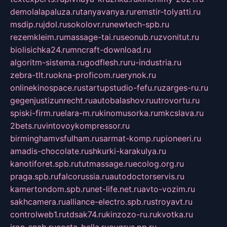
demolalapaluza.ru
tanyavanya.ru
remstir-tolyatti.ru
msdip.ru
jdol.ru
sokolovr.ru
newtech-spb.ru
rezemkleim.ru
massage-tai.ru
seonub.ru
zvonitut.ru
biolisichka24.ru
mncraft-download.ru
algoritm-sistema.ru
godflesh.ru
ru-industria.ru
zebra-tlt.ru
okna-proficom.ru
erynok.ru
onlinekinospace.ru
startupstudio-fefu.ru
zarges-ru.ru
gegenjustizunrecht.ru
autobalashov.ru
utrovortu.ru
spiski-firm.ru
elara-m.ru
kinomusorka.ru
mkcslava.ru
2bets.ru
vintovoykompressor.ru
birminghamvsfulham.ru
sarmat-komp.ru
pioneeri.ru
amadis-chocolate.ru
shkurki-karakulya.ru
kanotiforet.spb.ru
tutmassage.ru
ecolog.org.ru
praga.spb.ru
falcorussia.ru
autodoctorservis.ru
kamertondom.spb.ru
net-life.net.ru
avto-vozim.ru
sakhcamera.ru
alliance-electro.spb.ru
stroyavt.ru
controlweb1.ru
tdsak74.ru
kinzozo-ru.ru
kvotka.ru
iron-snab.ru
costa-bella.ru
eugrus.pp.ru