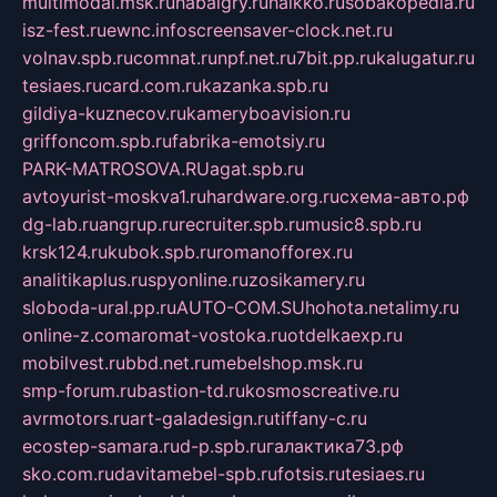
multimodal.msk.ru
habaigry.ru
haikko.ru
sobakopedia.ru
isz-fest.ru
ewnc.info
screensaver-clock.net.ru
volnav.spb.ru
comnat.ru
npf.net.ru
7bit.pp.ru
kalugatur.ru
tesiaes.ru
card.com.ru
kazanka.spb.ru
gildiya-kuznecov.ru
kameryboavision.ru
griffoncom.spb.ru
fabrika-emotsiy.ru
PARK-MATROSOVA.RU
agat.spb.ru
avtoyurist-moskva1.ru
hardware.org.ru
схема-авто.рф
dg-lab.ru
angrup.ru
recruiter.spb.ru
music8.spb.ru
krsk124.ru
kubok.spb.ru
romanofforex.ru
analitikaplus.ru
spyonline.ru
zosikamery.ru
sloboda-ural.pp.ru
AUTO-COM.SU
hohota.net
alimy.ru
online-z.com
aromat-vostoka.ru
otdelkaexp.ru
mobilvest.ru
bbd.net.ru
mebelshop.msk.ru
smp-forum.ru
bastion-td.ru
kosmoscreative.ru
avrmotors.ru
art-galadesign.ru
tiffany-c.ru
ecostep-samara.ru
d-p.spb.ru
галактика73.рф
sko.com.ru
davitamebel-spb.ru
fotsis.ru
tesiaes.ru