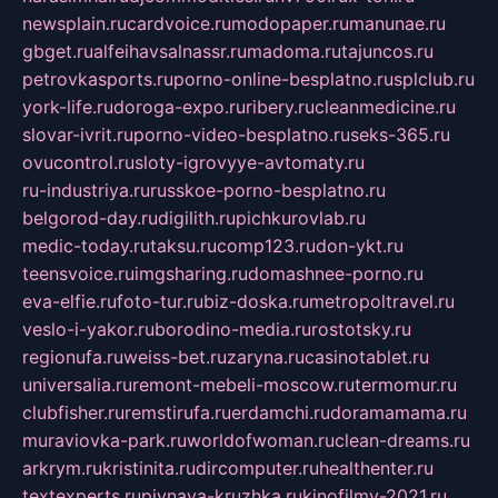
newsplain.ru
cardvoice.ru
modopaper.ru
manunae.ru
gbget.ru
alfeihavsalnassr.ru
madoma.ru
tajuncos.ru
petrovkasports.ru
porno-online-besplatno.ru
splclub.ru
york-life.ru
doroga-expo.ru
ribery.ru
cleanmedicine.ru
slovar-ivrit.ru
porno-video-besplatno.ru
seks-365.ru
ovucontrol.ru
sloty-igrovyye-avtomaty.ru
ru-industriya.ru
russkoe-porno-besplatno.ru
belgorod-day.ru
digilith.ru
pichkurovlab.ru
medic-today.ru
taksu.ru
comp123.ru
don-ykt.ru
teensvoice.ru
imgsharing.ru
domashnee-porno.ru
eva-elfie.ru
foto-tur.ru
biz-doska.ru
metropoltravel.ru
veslo-i-yakor.ru
borodino-media.ru
rostotsky.ru
regionufa.ru
weiss-bet.ru
zaryna.ru
casinotablet.ru
universalia.ru
remont-mebeli-moscow.ru
termomur.ru
clubfisher.ru
remstirufa.ru
erdamchi.ru
doramamama.ru
muraviovka-park.ru
worldofwoman.ru
clean-dreams.ru
arkrym.ru
kristinita.ru
dircomputer.ru
healthenter.ru
textexperts.ru
pivnaya-kruzhka.ru
kinofilmy-2021.ru