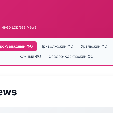
 Инфо Express News
ро-Западный ФО
Приволжский ФО
Уральский ФО
Южный ФО
Северо-Кавказский ФО
ews