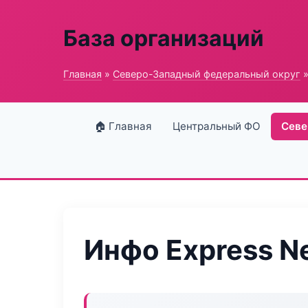
База организаций
Главная
»
Северо-Западный федеральный округ
»
🏠 Главная
Центральный ФО
Севе
Инфо Express N