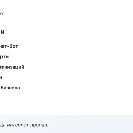
ке
ми
чат-бот
арты
ганизаций
и
 бизнеса
да интернет пропал.