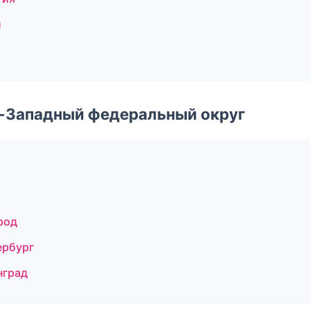
и
о-Западный федеральный округ
род
ербург
нград