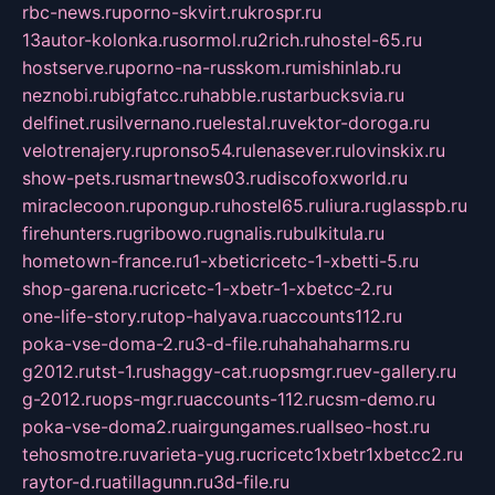
rbc-news.ru
porno-skvirt.ru
krospr.ru
13autor-kolonka.ru
sormol.ru
2rich.ru
hostel-65.ru
hostserve.ru
porno-na-russkom.ru
mishinlab.ru
neznobi.ru
bigfatcc.ru
habble.ru
starbucksvia.ru
delfinet.ru
silvernano.ru
elestal.ru
vektor-doroga.ru
velotrenajery.ru
pronso54.ru
lenasever.ru
lovinskix.ru
show-pets.ru
smartnews03.ru
discofoxworld.ru
miraclecoon.ru
pongup.ru
hostel65.ru
liura.ru
glasspb.ru
firehunters.ru
gribowo.ru
gnalis.ru
bulkitula.ru
hometown-france.ru
1-xbeticricetc-1-xbetti-5.ru
shop-garena.ru
cricetc-1-xbetr-1-xbetcc-2.ru
one-life-story.ru
top-halyava.ru
accounts112.ru
poka-vse-doma-2.ru
3-d-file.ru
hahahaharms.ru
g2012.ru
tst-1.ru
shaggy-cat.ru
opsmgr.ru
ev-gallery.ru
g-2012.ru
ops-mgr.ru
accounts-112.ru
csm-demo.ru
poka-vse-doma2.ru
airgungames.ru
allseo-host.ru
tehosmotre.ru
varieta-yug.ru
cricetc1xbetr1xbetcc2.ru
raytor-d.ru
atillagunn.ru
3d-file.ru