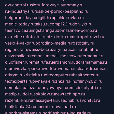
ovucontrol.ru
sloty-igrovyye-avtomaty.ru
ru-industriya.ru
russkoe-porno-besplatno.ru
belgorod-day.ru
digilith.ru
pichkurovlab.ru
medic-today.ru
taksu.ru
comp123.ru
don-ykt.ru
teensvoice.ru
imgsharing.ru
domashnee-porno.ru
eva-elfie.ru
foto-tur.ru
biz-doska.ru
metropoltravel.ru
veslo-i-yakor.ru
borodino-media.ru
rostotsky.ru
regionufa.ru
weiss-bet.ru
zaryna.ru
casinotablet.ru
universalia.ru
remont-mebeli-moscow.ru
termomur.ru
clubfisher.ru
remstirufa.ru
erdamchi.ru
doramamama.ru
muraviovka-park.ru
worldofwoman.ru
clean-dreams.ru
arkrym.ru
kristinita.ru
dircomputer.ru
healthenter.ru
textexperts.ru
pivnaya-kruzhka.ru
kinofilmy-2021.ru
demolalapaluza.ru
tanyavanya.ru
remstir-tolyatti.ru
msdip.ru
jdol.ru
sokolovr.ru
newtech-spb.ru
rezemkleim.ru
massage-tai.ru
seonub.ru
zvonitut.ru
biolisichka24.ru
mncraft-download.ru
algoritm-sistema.ru
godflesh.ru
ru-industria.ru