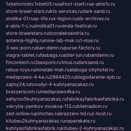
1xbeticricetc1xbetti5.ru
uafoot-statti.ru
e-abis1c.ru
store-brawl-stars.ru
kts-services.ru
dark-sand.ru
sindika-01.ru
sp-life.ru
x-legion.ru
sib-archives.ru
e-abis-1-c.ru
sindika01.ru
venda-festival.ru
store-brawlstars.ru
dooraleksandria.ru
antenna-highly.ru
mine-lab-msk.ru
1-mus.ru
3-sex-porn.ru
ban-damn.ru
purse-factory.ru
viagra-tablet.ru
fasbags.ru
adler-jun.ru
bandamn.ru
fincontech.ru
3sexporn.ru
1mus.ru
darksand.ru
rebus-toys.ru
minelab-msk.ru
alabuga-cityhotel.ru
medsprawo-4-ka.ru
2864420.ru
blagodarenie-spb.ru
zajmy24.ru
tovudyi-4-kuhnyanazakaz.ru
brazzerscom.ru
medsprawo4ka.ru
xehyroo5kuhnyanazakaz.ru
fabrikayfabrikaefabrika.ru
vskrytie-zamkov-moskva-113.ru
biletnadom.ru
zed-online.ru
pimchax.ru
brazzers-hd.ru
z-host.ru
kitubeu2kuhnyanazakaz.ru
naperekate.ru
kuhnyaofabrikaufabrik.ru
kitubeu-2-kuhnyanazakaz.ru