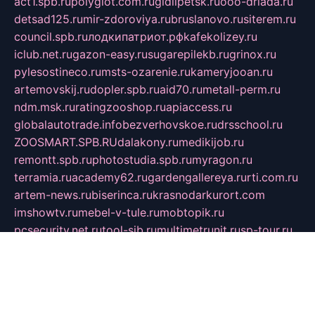
act1.spb.ru
polyglot.com.ru
gidlipetsk.ru
ooo-driada.ru
detsad125.ru
mir-zdoroviya.ru
bruslanovo.ru
siterem.ru
council.spb.ru
лодкипатриот.рф
kafekolizey.ru
iclub.net.ru
gazon-easy.ru
sugarepilekb.ru
grinox.ru
pylesostineco.ru
msts-ozarenie.ru
kameryjooan.ru
artemovskij.ru
dopler.spb.ru
aid70.ru
metall-perm.ru
ndm.msk.ru
ratingzooshop.ru
apiaccess.ru
globalautotrade.info
bezverhovskoe.ru
drsschool.ru
ZOOSMART.SPB.RU
dalakony.ru
medikijob.ru
remontt.spb.ru
photostudia.spb.ru
myragon.ru
terramia.ru
academy62.ru
gardengallereya.ru
rti.com.ru
artem-news.ru
biserinca.ru
krasnodarkurort.com
imshowtv.ru
mebel-v-tule.ru
mobtopik.ru
pcsecurity.net.ru
tool-sib.ru
multimetrunit.ru
sp-tour.ru
fan-cs.ru
santeh-russia.ru
symbian9.net.ru
DSHAIR.RU
tmmotors.spb.ru
xjocuricopii.com
musavtomat.msk.ru
obustrojdom.ru
sovetcik.ru
ybaranovskaya.ru
ppknews.ru
cult-alshei.ru
JAPANRUSSIA.RU