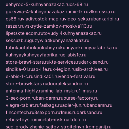
xehyroo-5-kuhnyanazakaz.ru
cs-68.ru
guzywia-4-kuhnyanazakaz.ru
mir-tk.ru
vlknrussia.ru
cs68.ru
vladivostok-map.ru
video-seks.ru
bankaribi.ru
raszar.ru
vskrytie-zamkov-moskva113.ru
lipetsktelecom.ru
tovudyi4kuhnyanazakaz.ru
seksuzb.ru
guzywia4kuhnyanazakaz.ru
fabrikaofabrikaokuhny.ru
kuhnyaekuhnyaafabrika.ru
kuhnyaykuhnyayfabrika.ru
e-abis1c.ru
store-brawl-stars.ru
kts-services.ru
dark-sand.ru
sindika-01.ru
sp-life.ru
x-legion.ru
sib-archives.ru
e-abis-1-c.ru
sindika01.ru
venda-festival.ru
store-brawlstars.ru
dooraleksandria.ru
antenna-highly.ru
mine-lab-msk.ru
1-mus.ru
3-sex-porn.ru
ban-damn.ru
purse-factory.ru
viagra-tablet.ru
fasbags.ru
adler-jun.ru
bandamn.ru
fincontech.ru
3sexporn.ru
1mus.ru
darksand.ru
rebus-toys.ru
minelab-msk.ru
rtdco.ru
seo-prodvizhenie-sajtov-stroitelnyh-kompanij.ru