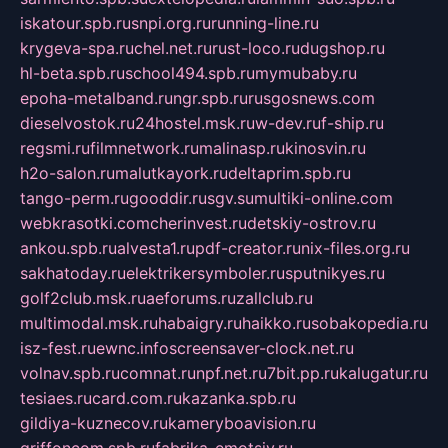
iskatour.spb.ru
snpi.org.ru
running-line.ru
krygeva-spa.ru
chel.net.ru
rust-loco.ru
dugshop.ru
hl-beta.spb.ru
school494.spb.ru
mymubaby.ru
epoha-metalband.ru
ngr.spb.ru
rusgosnews.com
dieselvostok.ru
24hostel.msk.ru
w-dev.ru
f-ship.ru
regsmi.ru
filmnetwork.ru
malinasp.ru
kinosvin.ru
h2o-salon.ru
malutkayork.ru
deltaprim.spb.ru
tango-perm.ru
gooddir.ru
sgv.su
multiki-online.com
webkrasotki.com
cherinvest.ru
detskiy-ostrov.ru
ankou.spb.ru
alvesta1.ru
pdf-creator.ru
nix-files.org.ru
sakhatoday.ru
elektrikersymboler.ru
sputnikyes.ru
golf2club.msk.ru
aeforums.ru
zallclub.ru
multimodal.msk.ru
habaigry.ru
haikko.ru
sobakopedia.ru
isz-fest.ru
ewnc.info
screensaver-clock.net.ru
volnav.spb.ru
comnat.ru
npf.net.ru
7bit.pp.ru
kalugatur.ru
tesiaes.ru
card.com.ru
kazanka.spb.ru
gildiya-kuznecov.ru
kameryboavision.ru
griffoncom.spb.ru
fabrika-emotsiy.ru