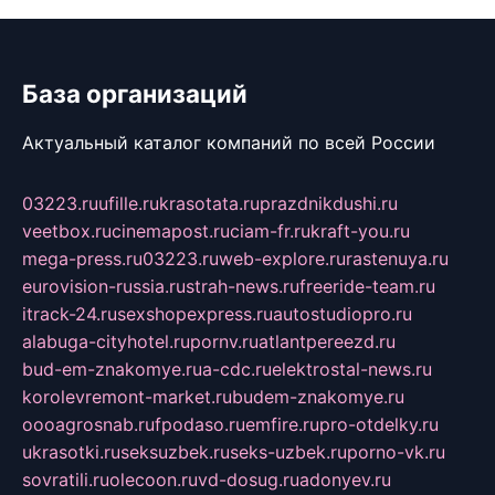
База организаций
Актуальный каталог компаний по всей России
03223.ru
ufille.ru
krasotata.ru
prazdnikdushi.ru
veetbox.ru
cinemapost.ru
ciam-fr.ru
kraft-you.ru
mega-press.ru
03223.ru
web-explore.ru
rastenuya.ru
eurovision-russia.ru
strah-news.ru
freeride-team.ru
itrack-24.ru
sexshopexpress.ru
autostudiopro.ru
alabuga-cityhotel.ru
pornv.ru
atlantpereezd.ru
bud-em-znakomye.ru
a-cdc.ru
elektrostal-news.ru
korolevremont-market.ru
budem-znakomye.ru
oooagrosnab.ru
fpodaso.ru
emfire.ru
pro-otdelky.ru
ukrasotki.ru
seksuzbek.ru
seks-uzbek.ru
porno-vk.ru
sovratili.ru
olecoon.ru
vd-dosug.ru
adonyev.ru