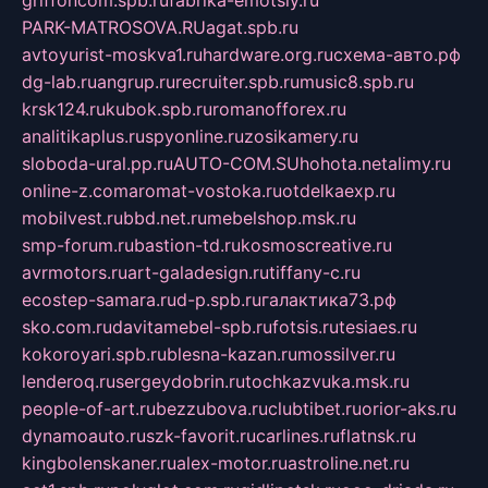
PARK-MATROSOVA.RU
agat.spb.ru
avtoyurist-moskva1.ru
hardware.org.ru
схема-авто.рф
dg-lab.ru
angrup.ru
recruiter.spb.ru
music8.spb.ru
krsk124.ru
kubok.spb.ru
romanofforex.ru
analitikaplus.ru
spyonline.ru
zosikamery.ru
sloboda-ural.pp.ru
AUTO-COM.SU
hohota.net
alimy.ru
online-z.com
aromat-vostoka.ru
otdelkaexp.ru
mobilvest.ru
bbd.net.ru
mebelshop.msk.ru
smp-forum.ru
bastion-td.ru
kosmoscreative.ru
avrmotors.ru
art-galadesign.ru
tiffany-c.ru
ecostep-samara.ru
d-p.spb.ru
галактика73.рф
sko.com.ru
davitamebel-spb.ru
fotsis.ru
tesiaes.ru
kokoroyari.spb.ru
blesna-kazan.ru
mossilver.ru
lenderoq.ru
sergeydobrin.ru
tochkazvuka.msk.ru
people-of-art.ru
bezzubova.ru
clubtibet.ru
orior-aks.ru
dynamoauto.ru
szk-favorit.ru
carlines.ru
flatnsk.ru
kingbolenskaner.ru
alex-motor.ru
astroline.net.ru