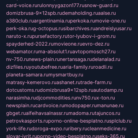
card-voice.ru
rulonnyygazon177.ru
snow-guard.ru
domizbrusa-9x12spb.ru
demaholding.ru
aalse.ru
a380club.ru
argentinamia.ru
perkoka.ru
movie-one.ru
perk-oka.ru
g-octopus.ru
sibarchives.ru
andreislyusar.ru
naruto-x.ru
pursefactory.ru
tor-lyubov-i-grom.ru
spayderhed-2022.ru
movieone.ru
evro-dez.ru
webamator.ru
ma-absolut1.ru
avtopomosch27.ru
nv-750.ru
news-plain.ru
nertansaga.ru
delanalad.ru
dizfiles.ru
youtubefree.ru
aria-family.ru
roadli.ru
planeta-samara.ru
mysmartbuy.ru
matrasy-kemerovo.ru
ashanet.ru
trade-farm.ru
dotcustoms.ru
domizbrusa9x12spb.ru
autodamp.ru
narasimha.ru
djcommodities.ru
nv750.ru
x-ton.ru
newsplain.ru
cardvoice.ru
modopaper.ru
manunae.ru
gbget.ru
alfeihavsalnassr.ru
madoma.ru
tajuncos.ru
petrovkasports.ru
porno-online-besplatno.ru
splclub.ru
york-life.ru
doroga-expo.ru
ribery.ru
cleanmedicine.ru
slovar-ivrit.ru
porno-video-besplatno.ru
seks-365.ru