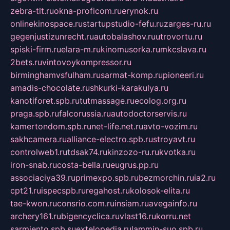
zebra-tlt.ru
okna-proficom.ru
erynok.ru
onlinekinospace.ru
startupstudio-fefu.ru
zarges-ru.ru
gegenjustizunrecht.ru
autobalashov.ru
utrovortu.ru
spiski-firm.ru
elara-m.ru
kinomusorka.ru
mkcslava.ru
2bets.ru
vintovoykompressor.ru
birminghamvsfulham.ru
sarmat-komp.ru
pioneeri.ru
amadis-chocolate.ru
shkurki-karakulya.ru
kanotiforet.spb.ru
tutmassage.ru
ecolog.org.ru
praga.spb.ru
falcorussia.ru
autodoctorservis.ru
kamertondom.spb.ru
net-life.net.ru
avto-vozim.ru
sakhcamera.ru
alliance-electro.spb.ru
stroyavt.ru
controlweb1.ru
tdsak74.ru
kinzozo-ru.ru
kvotka.ru
iron-snab.ru
costa-bella.ru
eugrus.pp.ru
associaciya39.ru
primexpo.spb.ru
bezmorchin.ru
ia2.ru
cpt21.ru
ispecspb.ru
regahost.ru
kolosok-elita.ru
tae-kwon.ru
consrio.com.ru
insiam.ru
avegainfo.ru
archery161.ru
bigencyclica.ru
vlast16.ru
korru.net
sarmiento.spb.su
extelopedia.ru
lammin-suo.spb.ru