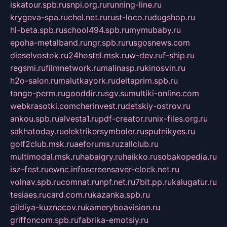
iskatour.spb.ru
snpi.org.ru
running-line.ru
krygeva-spa.ru
chel.net.ru
rust-loco.ru
dugshop.ru
hl-beta.spb.ru
school494.spb.ru
mymubaby.ru
epoha-metalband.ru
ngr.spb.ru
rusgosnews.com
dieselvostok.ru
24hostel.msk.ru
w-dev.ru
f-ship.ru
regsmi.ru
filmnetwork.ru
malinasp.ru
kinosvin.ru
h2o-salon.ru
malutkayork.ru
deltaprim.spb.ru
tango-perm.ru
gooddir.ru
sgv.su
multiki-online.com
webkrasotki.com
cherinvest.ru
detskiy-ostrov.ru
ankou.spb.ru
alvesta1.ru
pdf-creator.ru
nix-files.org.ru
sakhatoday.ru
elektrikersymboler.ru
sputnikyes.ru
golf2club.msk.ru
aeforums.ru
zallclub.ru
multimodal.msk.ru
habaigry.ru
haikko.ru
sobakopedia.ru
isz-fest.ru
ewnc.info
screensaver-clock.net.ru
volnav.spb.ru
comnat.ru
npf.net.ru
7bit.pp.ru
kalugatur.ru
tesiaes.ru
card.com.ru
kazanka.spb.ru
gildiya-kuznecov.ru
kameryboavision.ru
griffoncom.spb.ru
fabrika-emotsiy.ru