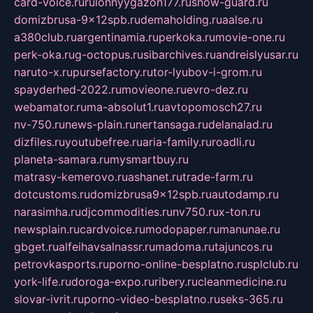
card-voice.ru
rulonnyygazon177.ru
snow-guard.ru
domizbrusa-9x12spb.ru
demaholding.ru
aalse.ru
a380club.ru
argentinamia.ru
perkoka.ru
movie-one.ru
perk-oka.ru
g-octopus.ru
sibarchives.ru
andreislyusar.ru
naruto-x.ru
pursefactory.ru
tor-lyubov-i-grom.ru
spayderhed-2022.ru
movieone.ru
evro-dez.ru
webamator.ru
ma-absolut1.ru
avtopomosch27.ru
nv-750.ru
news-plain.ru
nertansaga.ru
delanalad.ru
dizfiles.ru
youtubefree.ru
aria-family.ru
roadli.ru
planeta-samara.ru
mysmartbuy.ru
matrasy-kemerovo.ru
ashanet.ru
trade-farm.ru
dotcustoms.ru
domizbrusa9x12spb.ru
autodamp.ru
narasimha.ru
djcommodities.ru
nv750.ru
x-ton.ru
newsplain.ru
cardvoice.ru
modopaper.ru
manunae.ru
gbget.ru
alfeihavsalnassr.ru
madoma.ru
tajuncos.ru
petrovkasports.ru
porno-online-besplatno.ru
splclub.ru
york-life.ru
doroga-expo.ru
ribery.ru
cleanmedicine.ru
slovar-ivrit.ru
porno-video-besplatno.ru
seks-365.ru