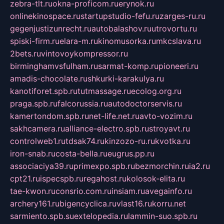
zebra-tlt.ru
okna-proficom.ru
erynok.ru
onlinekinospace.ru
startupstudio-fefu.ru
zarges-ru.ru
gegenjustizunrecht.ru
autobalashov.ru
utrovortu.ru
spiski-firm.ru
elara-m.ru
kinomusorka.ru
mkcslava.ru
2bets.ru
vintovoykompressor.ru
birminghamvsfulham.ru
sarmat-komp.ru
pioneeri.ru
amadis-chocolate.ru
shkurki-karakulya.ru
kanotiforet.spb.ru
tutmassage.ru
ecolog.org.ru
praga.spb.ru
falcorussia.ru
autodoctorservis.ru
kamertondom.spb.ru
net-life.net.ru
avto-vozim.ru
sakhcamera.ru
alliance-electro.spb.ru
stroyavt.ru
controlweb1.ru
tdsak74.ru
kinzozo-ru.ru
kvotka.ru
iron-snab.ru
costa-bella.ru
eugrus.pp.ru
associaciya39.ru
primexpo.spb.ru
bezmorchin.ru
ia2.ru
cpt21.ru
ispecspb.ru
regahost.ru
kolosok-elita.ru
tae-kwon.ru
consrio.com.ru
insiam.ru
avegainfo.ru
archery161.ru
bigencyclica.ru
vlast16.ru
korru.net
sarmiento.spb.su
extelopedia.ru
lammin-suo.spb.ru