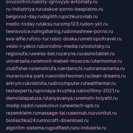
ovucontrol.ru
sloty-igrovyye-avtomaty.ru
ru-industriya.ru
russkoe-porno-besplatno.ru
belgorod-day.ru
digilith.ru
pichkurovlab.ru
medic-today.ru
taksu.ru
comp123.ru
don-ykt.ru
teensvoice.ru
imgsharing.ru
domashnee-porno.ru
eva-elfie.ru
foto-tur.ru
biz-doska.ru
metropoltravel.ru
veslo-i-yakor.ru
borodino-media.ru
rostotsky.ru
regionufa.ru
weiss-bet.ru
zaryna.ru
casinotablet.ru
universalia.ru
remont-mebeli-moscow.ru
termomur.ru
clubfisher.ru
remstirufa.ru
erdamchi.ru
doramamama.ru
muraviovka-park.ru
worldofwoman.ru
clean-dreams.ru
arkrym.ru
kristinita.ru
dircomputer.ru
healthenter.ru
textexperts.ru
pivnaya-kruzhka.ru
kinofilmy-2021.ru
demolalapaluza.ru
tanyavanya.ru
remstir-tolyatti.ru
msdip.ru
jdol.ru
sokolovr.ru
newtech-spb.ru
rezemkleim.ru
massage-tai.ru
seonub.ru
zvonitut.ru
biolisichka24.ru
mncraft-download.ru
algoritm-sistema.ru
godflesh.ru
ru-industria.ru