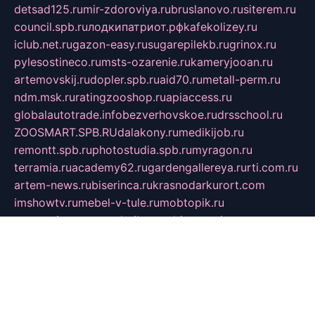
detsad125.ru
mir-zdoroviya.ru
bruslanovo.ru
siterem.ru
council.spb.ru
лодкипатриот.рф
kafekolizey.ru
iclub.net.ru
gazon-easy.ru
sugarepilekb.ru
grinox.ru
pylesostineco.ru
msts-ozarenie.ru
kameryjooan.ru
artemovskij.ru
dopler.spb.ru
aid70.ru
metall-perm.ru
ndm.msk.ru
ratingzooshop.ru
apiaccess.ru
globalautotrade.info
bezverhovskoe.ru
drsschool.ru
ZOOSMART.SPB.RU
dalakony.ru
medikijob.ru
remontt.spb.ru
photostudia.spb.ru
myragon.ru
terramia.ru
academy62.ru
gardengallereya.ru
rti.com.ru
artem-news.ru
biserinca.ru
krasnodarkurort.com
imshowtv.ru
mebel-v-tule.ru
mobtopik.ru
pcsecurity.net.ru
tool-sib.ru
multimetrunit.ru
sp-tour.ru
fan-cs.ru
santeh-russia.ru
symbian9.net.ru
DSHAIR.RU
tmmotors.spb.ru
xjocuricopii.com
musavtomat.msk.ru
obustrojdom.ru
sovetcik.ru
ybaranovskaya.ru
ppknews.ru
cult-alshei.ru
JAPANRUSSIA.RU
proekciyamebel.ru
imper-finans.ru
rim.org.ru