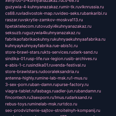
xehyroo-5-kuhnyanazakaz.ru
cs-68.ru
guzywia-4-kuhnyanazakaz.ru
mir-tk.ru
vlknrussia.ru
cs68.ru
vladivostok-map.ru
video-seks.ru
bankaribi.ru
raszar.ru
vskrytie-zamkov-moskva113.ru
lipetsktelecom.ru
tovudyi4kuhnyanazakaz.ru
seksuzb.ru
guzywia4kuhnyanazakaz.ru
fabrikaofabrikaokuhny.ru
kuhnyaekuhnyaafabrika.ru
kuhnyaykuhnyayfabrika.ru
e-abis1c.ru
store-brawl-stars.ru
kts-services.ru
dark-sand.ru
sindika-01.ru
sp-life.ru
x-legion.ru
sib-archives.ru
e-abis-1-c.ru
sindika01.ru
venda-festival.ru
store-brawlstars.ru
dooraleksandria.ru
antenna-highly.ru
mine-lab-msk.ru
1-mus.ru
3-sex-porn.ru
ban-damn.ru
purse-factory.ru
viagra-tablet.ru
fasbags.ru
adler-jun.ru
bandamn.ru
fincontech.ru
3sexporn.ru
1mus.ru
darksand.ru
rebus-toys.ru
minelab-msk.ru
rtdco.ru
seo-prodvizhenie-sajtov-stroitelnyh-kompanij.ru