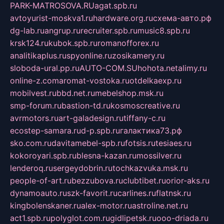
PARK-MATROSOVA.RU
agat.spb.ru
avtoyurist-moskva1.ru
hardware.org.ru
схема-авто.рф
dg-lab.ru
angrup.ru
recruiter.spb.ru
music8.spb.ru
krsk124.ru
kubok.spb.ru
romanofforex.ru
analitikaplus.ru
spyonline.ru
zosikamery.ru
sloboda-ural.pp.ru
AUTO-COM.SU
hohota.net
alimy.ru
online-z.com
aromat-vostoka.ru
otdelkaexp.ru
mobilvest.ru
bbd.net.ru
mebelshop.msk.ru
smp-forum.ru
bastion-td.ru
kosmoscreative.ru
avrmotors.ru
art-galadesign.ru
tiffany-c.ru
ecostep-samara.ru
d-p.spb.ru
галактика73.рф
sko.com.ru
davitamebel-spb.ru
fotsis.ru
tesiaes.ru
kokoroyari.spb.ru
blesna-kazan.ru
mossilver.ru
lenderoq.ru
sergeydobrin.ru
tochkazvuka.msk.ru
people-of-art.ru
bezzubova.ru
clubtibet.ru
orior-aks.ru
dynamoauto.ru
szk-favorit.ru
carlines.ru
flatnsk.ru
kingbolenskaner.ru
alex-motor.ru
astroline.net.ru
act1.spb.ru
polyglot.com.ru
gidlipetsk.ru
ooo-driada.ru