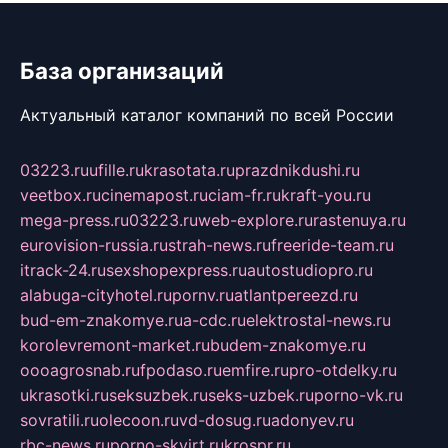
База организаций
Актуальный каталог компаний по всей России
03223.ru
ufille.ru
krasotata.ru
prazdnikdushi.ru
veetbox.ru
cinemapost.ru
ciam-fr.ru
kraft-you.ru
mega-press.ru
03223.ru
web-explore.ru
rastenuya.ru
eurovision-russia.ru
strah-news.ru
freeride-team.ru
itrack-24.ru
sexshopexpress.ru
autostudiopro.ru
alabuga-cityhotel.ru
pornv.ru
atlantpereezd.ru
bud-em-znakomye.ru
a-cdc.ru
elektrostal-news.ru
korolevremont-market.ru
budem-znakomye.ru
oooagrosnab.ru
fpodaso.ru
emfire.ru
pro-otdelky.ru
ukrasotki.ru
seksuzbek.ru
seks-uzbek.ru
porno-vk.ru
sovratili.ru
olecoon.ru
vd-dosug.ru
adonyev.ru
rbc-news.ru
porno-skvirt.ru
krospr.ru