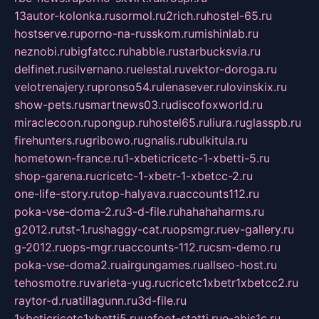
13autor-kolonka.ru
sormol.ru
2rich.ru
hostel-65.ru
hostserve.ru
porno-na-russkom.ru
mishinlab.ru
neznobi.ru
bigfatcc.ru
habble.ru
starbucksvia.ru
delfinet.ru
silvernano.ru
elestal.ru
vektor-doroga.ru
velotrenajery.ru
pronso54.ru
lenasever.ru
lovinskix.ru
show-pets.ru
smartnews03.ru
discofoxworld.ru
miraclecoon.ru
pongup.ru
hostel65.ru
liura.ru
glasspb.ru
firehunters.ru
gribowo.ru
gnalis.ru
bulkitula.ru
hometown-france.ru
1-xbeticricetc-1-xbetti-5.ru
shop-garena.ru
cricetc-1-xbetr-1-xbetcc-2.ru
one-life-story.ru
top-halyava.ru
accounts112.ru
poka-vse-doma-2.ru
3-d-file.ru
hahahaharms.ru
g2012.ru
tst-1.ru
shaggy-cat.ru
opsmgr.ru
ev-gallery.ru
g-2012.ru
ops-mgr.ru
accounts-112.ru
csm-demo.ru
poka-vse-doma2.ru
airgungames.ru
allseo-host.ru
tehosmotre.ru
varieta-yug.ru
cricetc1xbetr1xbetcc2.ru
raytor-d.ru
atillagunn.ru
3d-file.ru
1xbeticricetc1xbetti5.ru
uafoot-statti.ru
e-abis1c.ru