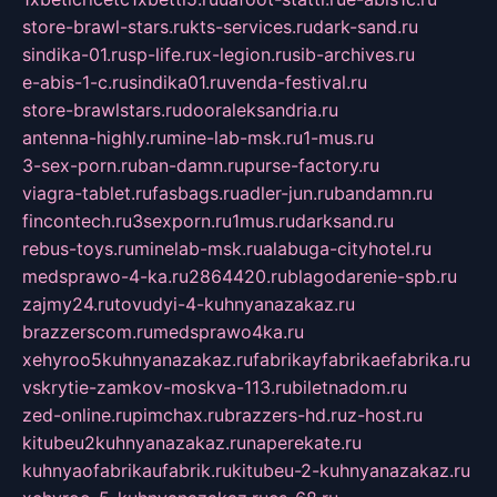
store-brawl-stars.ru
kts-services.ru
dark-sand.ru
sindika-01.ru
sp-life.ru
x-legion.ru
sib-archives.ru
e-abis-1-c.ru
sindika01.ru
venda-festival.ru
store-brawlstars.ru
dooraleksandria.ru
antenna-highly.ru
mine-lab-msk.ru
1-mus.ru
3-sex-porn.ru
ban-damn.ru
purse-factory.ru
viagra-tablet.ru
fasbags.ru
adler-jun.ru
bandamn.ru
fincontech.ru
3sexporn.ru
1mus.ru
darksand.ru
rebus-toys.ru
minelab-msk.ru
alabuga-cityhotel.ru
medsprawo-4-ka.ru
2864420.ru
blagodarenie-spb.ru
zajmy24.ru
tovudyi-4-kuhnyanazakaz.ru
brazzerscom.ru
medsprawo4ka.ru
xehyroo5kuhnyanazakaz.ru
fabrikayfabrikaefabrika.ru
vskrytie-zamkov-moskva-113.ru
biletnadom.ru
zed-online.ru
pimchax.ru
brazzers-hd.ru
z-host.ru
kitubeu2kuhnyanazakaz.ru
naperekate.ru
kuhnyaofabrikaufabrik.ru
kitubeu-2-kuhnyanazakaz.ru