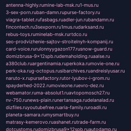
antenna-highly.ru
mine-lab-msk.ru
1-mus.ru
3-sex-porn.ru
ban-damn.ru
purse-factory.ru
viagra-tablet.ru
fasbags.ru
adler-jun.ru
bandamn.ru
fincontech.ru
3sexporn.ru
1mus.ru
darksand.ru
rebus-toys.ru
minelab-msk.ru
rtdco.ru
seo-prodvizhenie-sajtov-stroitelnyh-kompanij.ru
card-voice.ru
rulonnyygazon177.ru
snow-guard.ru
domizbrusa-9x12spb.ru
demaholding.ru
aalse.ru
a380club.ru
argentinamia.ru
perkoka.ru
movie-one.ru
perk-oka.ru
g-octopus.ru
sibarchives.ru
andreislyusar.ru
naruto-x.ru
pursefactory.ru
tor-lyubov-i-grom.ru
spayderhed-2022.ru
movieone.ru
evro-dez.ru
webamator.ru
ma-absolut1.ru
avtopomosch27.ru
nv-750.ru
news-plain.ru
nertansaga.ru
delanalad.ru
dizfiles.ru
youtubefree.ru
aria-family.ru
roadli.ru
planeta-samara.ru
mysmartbuy.ru
matrasy-kemerovo.ru
ashanet.ru
trade-farm.ru
dotcustoms.ru
domizbrusa9x12spb.ru
autodamp.ru