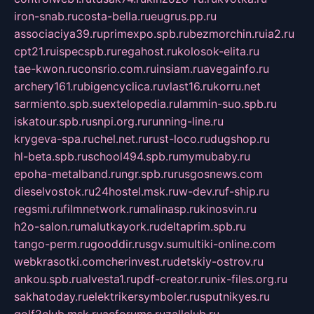
iron-snab.ru
costa-bella.ru
eugrus.pp.ru
associaciya39.ru
primexpo.spb.ru
bezmorchin.ru
ia2.ru
cpt21.ru
ispecspb.ru
regahost.ru
kolosok-elita.ru
tae-kwon.ru
consrio.com.ru
insiam.ru
avegainfo.ru
archery161.ru
bigencyclica.ru
vlast16.ru
korru.net
sarmiento.spb.su
extelopedia.ru
lammin-suo.spb.ru
iskatour.spb.ru
snpi.org.ru
running-line.ru
krygeva-spa.ru
chel.net.ru
rust-loco.ru
dugshop.ru
hl-beta.spb.ru
school494.spb.ru
mymubaby.ru
epoha-metalband.ru
ngr.spb.ru
rusgosnews.com
dieselvostok.ru
24hostel.msk.ru
w-dev.ru
f-ship.ru
regsmi.ru
filmnetwork.ru
malinasp.ru
kinosvin.ru
h2o-salon.ru
malutkayork.ru
deltaprim.spb.ru
tango-perm.ru
gooddir.ru
sgv.su
multiki-online.com
webkrasotki.com
cherinvest.ru
detskiy-ostrov.ru
ankou.spb.ru
alvesta1.ru
pdf-creator.ru
nix-files.org.ru
sakhatoday.ru
elektrikersymboler.ru
sputnikyes.ru
golf2club.msk.ru
aeforums.ru
zallclub.ru