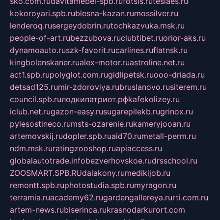
sko.com.ru
davitamebel-spb.ru
fotsis.ru
tesiaes.ru
kokoroyari.spb.ru
blesna-kazan.ru
mossilver.ru
lenderoq.ru
sergeydobrin.ru
tochkazvuka.msk.ru
people-of-art.ru
bezzubova.ru
clubtibet.ru
orior-aks.ru
dynamoauto.ru
szk-favorit.ru
carlines.ru
flatnsk.ru
kingbolenskaner.ru
alex-motor.ru
astroline.net.ru
act1.spb.ru
polyglot.com.ru
gidlipetsk.ru
ooo-driada.ru
detsad125.ru
mir-zdoroviya.ru
bruslanovo.ru
siterem.ru
council.spb.ru
лодкипатриот.рф
kafekolizey.ru
iclub.net.ru
gazon-easy.ru
sugarepilekb.ru
grinox.ru
pylesostineco.ru
msts-ozarenie.ru
kameryjooan.ru
artemovskij.ru
dopler.spb.ru
aid70.ru
metall-perm.ru
ndm.msk.ru
ratingzooshop.ru
apiaccess.ru
globalautotrade.info
bezverhovskoe.ru
drsschool.ru
ZOOSMART.SPB.RU
dalakony.ru
medikijob.ru
remontt.spb.ru
photostudia.spb.ru
myragon.ru
terramia.ru
academy62.ru
gardengallereya.ru
rti.com.ru
artem-news.ru
biserinca.ru
krasnodarkurort.com