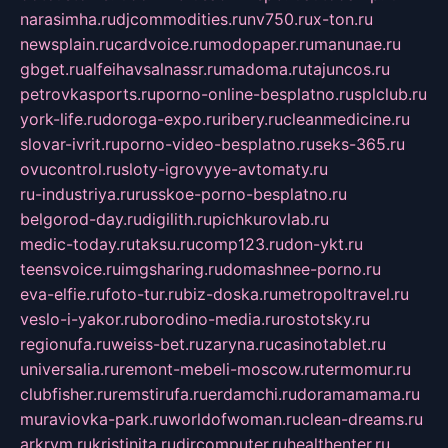
narasimha.ru
djcommodities.ru
nv750.ru
x-ton.ru
newsplain.ru
cardvoice.ru
modopaper.ru
manunae.ru
gbget.ru
alfeihavsalnassr.ru
madoma.ru
tajuncos.ru
petrovkasports.ru
porno-online-besplatno.ru
splclub.ru
york-life.ru
doroga-expo.ru
ribery.ru
cleanmedicine.ru
slovar-ivrit.ru
porno-video-besplatno.ru
seks-365.ru
ovucontrol.ru
sloty-igrovyye-avtomaty.ru
ru-industriya.ru
russkoe-porno-besplatno.ru
belgorod-day.ru
digilith.ru
pichkurovlab.ru
medic-today.ru
taksu.ru
comp123.ru
don-ykt.ru
teensvoice.ru
imgsharing.ru
domashnee-porno.ru
eva-elfie.ru
foto-tur.ru
biz-doska.ru
metropoltravel.ru
veslo-i-yakor.ru
borodino-media.ru
rostotsky.ru
regionufa.ru
weiss-bet.ru
zaryna.ru
casinotablet.ru
universalia.ru
remont-mebeli-moscow.ru
termomur.ru
clubfisher.ru
remstirufa.ru
erdamchi.ru
doramamama.ru
muraviovka-park.ru
worldofwoman.ru
clean-dreams.ru
arkrym.ru
kristinita.ru
dircomputer.ru
healthenter.ru