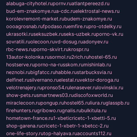
alabuga-cityhotel.ru
pornv.ru
atlantpereezd.ru
bud-em-znakomye.ru
a-cdc.ru
elektrostal-news.ru
korolevremont-market.ru
budem-znakomye.ru
oooagrosnab.ru
fpodaso.ru
emfire.ru
pro-otdelky.ru
ukrasotki.ru
seksuzbek.ru
seks-uzbek.ru
porno-vk.ru
sovratili.ru
olecoon.ru
vd-dosug.ru
adonyev.ru
rbc-news.ru
porno-skvirt.ru
krospr.ru
13autor-kolonka.ru
sormol.ru
2rich.ru
hostel-65.ru
hostserve.ru
porno-na-russkom.ru
mishinlab.ru
neznobi.ru
bigfatcc.ru
habble.ru
starbucksvia.ru
delfinet.ru
silvernano.ru
elestal.ru
vektor-doroga.ru
velotrenajery.ru
pronso54.ru
lenasever.ru
lovinskix.ru
show-pets.ru
smartnews03.ru
discofoxworld.ru
miraclecoon.ru
pongup.ru
hostel65.ru
liura.ru
glasspb.ru
firehunters.ru
gribowo.ru
gnalis.ru
bulkitula.ru
hometown-france.ru
1-xbeticricetc-1-xbetti-5.ru
shop-garena.ru
cricetc-1-xbetr-1-xbetcc-2.ru
one-life-story.ru
top-halyava.ru
accounts112.ru