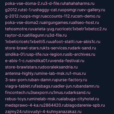
poka-vse-doma-2.ru
3-d-file.ru
hahahaharms.ru
g2012.ru
tst-1.ru
shaggy-cat.ru
opsmgr.ru
ev-gallery.ru
g-2012.ru
ops-mgr.ru
accounts-112.ru
csm-demo.ru
poka-vse-doma2.ru
airgungames.ru
allseo-host.ru
tehosmotre.ru
varieta-yug.ru
cricetc1xbetr1xbetcc2.ru
raytor-d.ru
atillagunn.ru
3d-file.ru
1xbeticricetc1xbetti5.ru
uafoot-statti.ru
e-abis1c.ru
store-brawl-stars.ru
kts-services.ru
dark-sand.ru
sindika-01.ru
sp-life.ru
x-legion.ru
sib-archives.ru
e-abis-1-c.ru
sindika01.ru
venda-festival.ru
store-brawlstars.ru
dooraleksandria.ru
antenna-highly.ru
mine-lab-msk.ru
1-mus.ru
3-sex-porn.ru
ban-damn.ru
purse-factory.ru
viagra-tablet.ru
fasbags.ru
adler-jun.ru
bandamn.ru
fincontech.ru
3sexporn.ru
1mus.ru
darksand.ru
rebus-toys.ru
minelab-msk.ru
alabuga-cityhotel.ru
medsprawo-4-ka.ru
2864420.ru
blagodarenie-spb.ru
zajmy24.ru
tovudyi-4-kuhnyanazakaz.ru