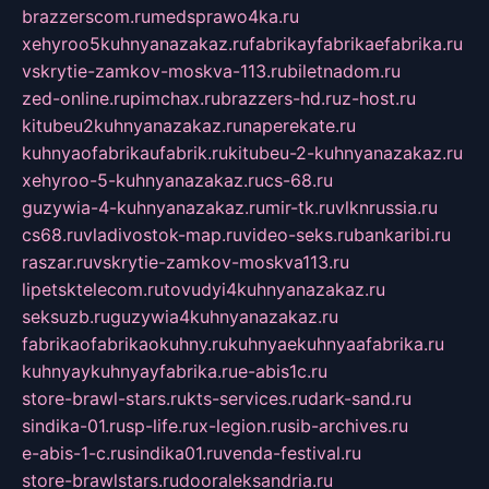
brazzerscom.ru
medsprawo4ka.ru
xehyroo5kuhnyanazakaz.ru
fabrikayfabrikaefabrika.ru
vskrytie-zamkov-moskva-113.ru
biletnadom.ru
zed-online.ru
pimchax.ru
brazzers-hd.ru
z-host.ru
kitubeu2kuhnyanazakaz.ru
naperekate.ru
kuhnyaofabrikaufabrik.ru
kitubeu-2-kuhnyanazakaz.ru
xehyroo-5-kuhnyanazakaz.ru
cs-68.ru
guzywia-4-kuhnyanazakaz.ru
mir-tk.ru
vlknrussia.ru
cs68.ru
vladivostok-map.ru
video-seks.ru
bankaribi.ru
raszar.ru
vskrytie-zamkov-moskva113.ru
lipetsktelecom.ru
tovudyi4kuhnyanazakaz.ru
seksuzb.ru
guzywia4kuhnyanazakaz.ru
fabrikaofabrikaokuhny.ru
kuhnyaekuhnyaafabrika.ru
kuhnyaykuhnyayfabrika.ru
e-abis1c.ru
store-brawl-stars.ru
kts-services.ru
dark-sand.ru
sindika-01.ru
sp-life.ru
x-legion.ru
sib-archives.ru
e-abis-1-c.ru
sindika01.ru
venda-festival.ru
store-brawlstars.ru
dooraleksandria.ru