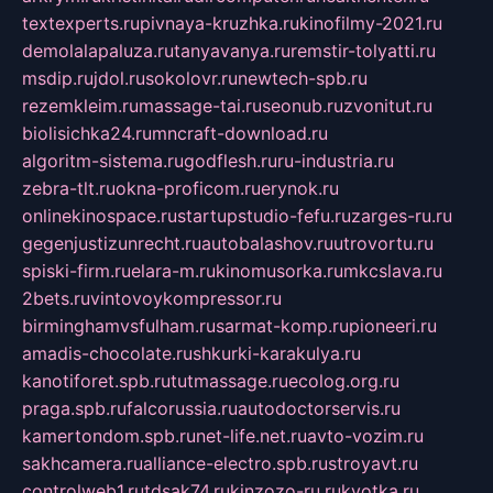
textexperts.ru
pivnaya-kruzhka.ru
kinofilmy-2021.ru
demolalapaluza.ru
tanyavanya.ru
remstir-tolyatti.ru
msdip.ru
jdol.ru
sokolovr.ru
newtech-spb.ru
rezemkleim.ru
massage-tai.ru
seonub.ru
zvonitut.ru
biolisichka24.ru
mncraft-download.ru
algoritm-sistema.ru
godflesh.ru
ru-industria.ru
zebra-tlt.ru
okna-proficom.ru
erynok.ru
onlinekinospace.ru
startupstudio-fefu.ru
zarges-ru.ru
gegenjustizunrecht.ru
autobalashov.ru
utrovortu.ru
spiski-firm.ru
elara-m.ru
kinomusorka.ru
mkcslava.ru
2bets.ru
vintovoykompressor.ru
birminghamvsfulham.ru
sarmat-komp.ru
pioneeri.ru
amadis-chocolate.ru
shkurki-karakulya.ru
kanotiforet.spb.ru
tutmassage.ru
ecolog.org.ru
praga.spb.ru
falcorussia.ru
autodoctorservis.ru
kamertondom.spb.ru
net-life.net.ru
avto-vozim.ru
sakhcamera.ru
alliance-electro.spb.ru
stroyavt.ru
controlweb1.ru
tdsak74.ru
kinzozo-ru.ru
kvotka.ru