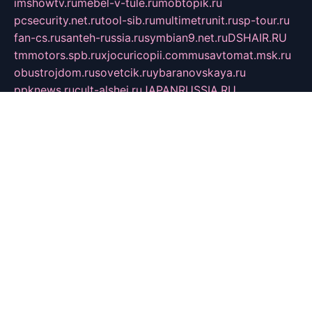
imshowtv.ru
mebel-v-tule.ru
mobtopik.ru
pcsecurity.net.ru
tool-sib.ru
multimetrunit.ru
sp-tour.ru
fan-cs.ru
santeh-russia.ru
symbian9.net.ru
DSHAIR.RU
tmmotors.spb.ru
xjocuricopii.com
musavtomat.msk.ru
obustrojdom.ru
sovetcik.ru
ybaranovskaya.ru
ppknews.ru
cult-alshei.ru
JAPANRUSSIA.RU
proekciyamebel.ru
imper-finans.ru
rim.org.ru
glamourai.ru
brassminus.ru
zabor-pro.ru
ftn.pp.ru
dorogoe58.ru
laimengpacker.ru
kuzova-zapchasti.ru
sageerp.ru
taxodrom.ru
dsrazvitie.ru
hardcity.net.ru
ratinghomegames.ru
topservice25.ru
gubernyan.ru
gtglasslined.ru
ii4.ru
tssport.spb.ru
andorra24.com
blackwallstreet.ru
oboimos.ru
optim-doors.com.ru
ikuch.ru
nycr.org.ru
npa21.ru
vremya-ch.spb.ru
desert000.ru
ivtorgi.ru
ifiori.ru
catalog-statei.ru
dcv.org.ru
spetsmaster174.ru
ipkameryhiseeu.ru
dum26.ru
ruspol.spb.ru
fr-opendp.ru
kam-solnyshko.ru
cheyenne-arapaho.ru
sevzapmetal.spb.ru