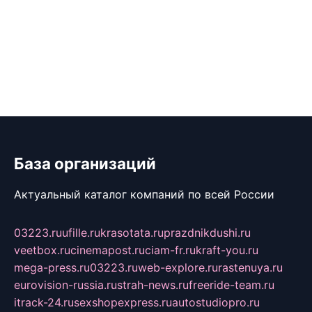
База организаций
Актуальный каталог компаний по всей России
03223.ru
ufille.ru
krasotata.ru
prazdnikdushi.ru
veetbox.ru
cinemapost.ru
ciam-fr.ru
kraft-you.ru
mega-press.ru
03223.ru
web-explore.ru
rastenuya.ru
eurovision-russia.ru
strah-news.ru
freeride-team.ru
itrack-24.ru
sexshopexpress.ru
autostudiopro.ru