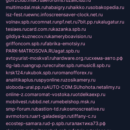
multimodal.msk.ru
habaigry.ru
haikko.ru
sobakopedia.ru
isz-fest.ru
ewnc.info
screensaver-clock.net.ru
volnav.spb.ru
comnat.ru
npf.net.ru
7bit.pp.ru
kalugatur.ru
tesiaes.ru
card.com.ru
kazanka.spb.ru
gildiya-kuznecov.ru
kameryboavision.ru
griffoncom.spb.ru
fabrika-emotsiy.ru
PARK-MATROSOVA.RU
agat.spb.ru
avtoyurist-moskva1.ru
hardware.org.ru
схема-авто.рф
dg-lab.ru
angrup.ru
recruiter.spb.ru
music8.spb.ru
krsk124.ru
kubok.spb.ru
romanofforex.ru
analitikaplus.ru
spyonline.ru
zosikamery.ru
sloboda-ural.pp.ru
AUTO-COM.SU
hohota.net
alimy.ru
online-z.com
aromat-vostoka.ru
otdelkaexp.ru
mobilvest.ru
bbd.net.ru
mebelshop.msk.ru
smp-forum.ru
bastion-td.ru
kosmoscreative.ru
avrmotors.ru
art-galadesign.ru
tiffany-c.ru
ecostep-samara.ru
d-p.spb.ru
галактика73.рф