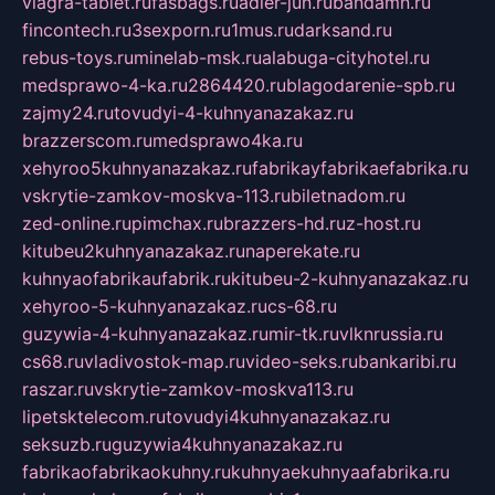
viagra-tablet.ru
fasbags.ru
adler-jun.ru
bandamn.ru
fincontech.ru
3sexporn.ru
1mus.ru
darksand.ru
rebus-toys.ru
minelab-msk.ru
alabuga-cityhotel.ru
medsprawo-4-ka.ru
2864420.ru
blagodarenie-spb.ru
zajmy24.ru
tovudyi-4-kuhnyanazakaz.ru
brazzerscom.ru
medsprawo4ka.ru
xehyroo5kuhnyanazakaz.ru
fabrikayfabrikaefabrika.ru
vskrytie-zamkov-moskva-113.ru
biletnadom.ru
zed-online.ru
pimchax.ru
brazzers-hd.ru
z-host.ru
kitubeu2kuhnyanazakaz.ru
naperekate.ru
kuhnyaofabrikaufabrik.ru
kitubeu-2-kuhnyanazakaz.ru
xehyroo-5-kuhnyanazakaz.ru
cs-68.ru
guzywia-4-kuhnyanazakaz.ru
mir-tk.ru
vlknrussia.ru
cs68.ru
vladivostok-map.ru
video-seks.ru
bankaribi.ru
raszar.ru
vskrytie-zamkov-moskva113.ru
lipetsktelecom.ru
tovudyi4kuhnyanazakaz.ru
seksuzb.ru
guzywia4kuhnyanazakaz.ru
fabrikaofabrikaokuhny.ru
kuhnyaekuhnyaafabrika.ru