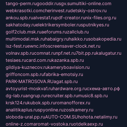
tango-perm.ru
gooddir.ru
sgv.su
multiki-online.com
webkrasotki.com
cherinvest.ru
detskiy-ostrov.ru
ankou.spb.ru
alvesta1.ru
pdf-creator.ru
nix-files.org.ru
sakhatoday.ru
elektrikersymboler.ru
sputnikyes.ru
golf2club.msk.ru
aeforums.ru
zallclub.ru
multimodal.msk.ru
habaigry.ru
haikko.ru
sobakopedia.ru
isz-fest.ru
ewnc.info
screensaver-clock.net.ru
volnav.spb.ru
comnat.ru
npf.net.ru
7bit.pp.ru
kalugatur.ru
tesiaes.ru
card.com.ru
kazanka.spb.ru
gildiya-kuznecov.ru
kameryboavision.ru
griffoncom.spb.ru
fabrika-emotsiy.ru
PARK-MATROSOVA.RU
agat.spb.ru
avtoyurist-moskva1.ru
hardware.org.ru
схема-авто.рф
dg-lab.ru
angrup.ru
recruiter.spb.ru
music8.spb.ru
krsk124.ru
kubok.spb.ru
romanofforex.ru
analitikaplus.ru
spyonline.ru
zosikamery.ru
sloboda-ural.pp.ru
AUTO-COM.SU
hohota.net
alimy.ru
online-z.com
aromat-vostoka.ru
otdelkaexp.ru