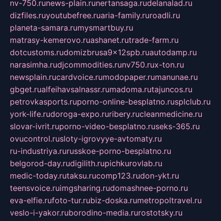
nv-750.ru
news-plain.ru
nertansaga.ru
delanalad.ru
dizfiles.ru
youtubefree.ru
aria-family.ru
roadli.ru
planeta-samara.ru
mysmartbuy.ru
matrasy-kemerovo.ru
ashanet.ru
trade-farm.ru
dotcustoms.ru
domizbrusa9x12spb.ru
autodamp.ru
narasimha.ru
djcommodities.ru
nv750.ru
x-ton.ru
newsplain.ru
cardvoice.ru
modopaper.ru
manunae.ru
gbget.ru
alfeihavsalnassr.ru
madoma.ru
tajuncos.ru
petrovkasports.ru
porno-online-besplatno.ru
splclub.ru
york-life.ru
doroga-expo.ru
ribery.ru
cleanmedicine.ru
slovar-ivrit.ru
porno-video-besplatno.ru
seks-365.ru
ovucontrol.ru
sloty-igrovyye-avtomaty.ru
ru-industriya.ru
russkoe-porno-besplatno.ru
belgorod-day.ru
digilith.ru
pichkurovlab.ru
medic-today.ru
taksu.ru
comp123.ru
don-ykt.ru
teensvoice.ru
imgsharing.ru
domashnee-porno.ru
eva-elfie.ru
foto-tur.ru
biz-doska.ru
metropoltravel.ru
veslo-i-yakor.ru
borodino-media.ru
rostotsky.ru