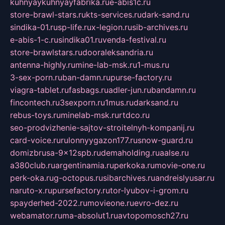
kuhnyaykuhnyayfabrika.ru
e-abis1c.ru
store-brawl-stars.ru
kts-services.ru
dark-sand.ru
sindika-01.ru
sp-life.ru
x-legion.ru
sib-archives.ru
e-abis-1-c.ru
sindika01.ru
venda-festival.ru
store-brawlstars.ru
dooraleksandria.ru
antenna-highly.ru
mine-lab-msk.ru
1-mus.ru
3-sex-porn.ru
ban-damn.ru
purse-factory.ru
viagra-tablet.ru
fasbags.ru
adler-jun.ru
bandamn.ru
fincontech.ru
3sexporn.ru
1mus.ru
darksand.ru
rebus-toys.ru
minelab-msk.ru
rtdco.ru
seo-prodvizhenie-sajtov-stroitelnyh-kompanij.ru
card-voice.ru
rulonnyygazon177.ru
snow-guard.ru
domizbrusa-9x12spb.ru
demaholding.ru
aalse.ru
a380club.ru
argentinamia.ru
perkoka.ru
movie-one.ru
perk-oka.ru
g-octopus.ru
sibarchives.ru
andreislyusar.ru
naruto-x.ru
pursefactory.ru
tor-lyubov-i-grom.ru
spayderhed-2022.ru
movieone.ru
evro-dez.ru
webamator.ru
ma-absolut1.ru
avtopomosch27.ru