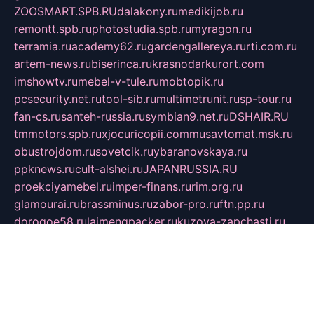
ZOOSMART.SPB.RU
dalakony.ru
medikijob.ru
remontt.spb.ru
photostudia.spb.ru
myragon.ru
terramia.ru
academy62.ru
gardengallereya.ru
rti.com.ru
artem-news.ru
biserinca.ru
krasnodarkurort.com
imshowtv.ru
mebel-v-tule.ru
mobtopik.ru
pcsecurity.net.ru
tool-sib.ru
multimetrunit.ru
sp-tour.ru
fan-cs.ru
santeh-russia.ru
symbian9.net.ru
DSHAIR.RU
tmmotors.spb.ru
xjocuricopii.com
musavtomat.msk.ru
obustrojdom.ru
sovetcik.ru
ybaranovskaya.ru
ppknews.ru
cult-alshei.ru
JAPANRUSSIA.RU
proekciyamebel.ru
imper-finans.ru
rim.org.ru
glamourai.ru
brassminus.ru
zabor-pro.ru
ftn.pp.ru
dorogoe58.ru
laimengpacker.ru
kuzova-zapchasti.ru
sageerp.ru
taxodrom.ru
dsrazvitie.ru
hardcity.net.ru
ratinghomegames.ru
topservice25.ru
gubernyan.ru
gtglasslined.ru
ii4.ru
tssport.spb.ru
andorra24.com
blackwallstreet.ru
oboimos.ru
optim-doors.com.ru
ikuch.ru
nycr.org.ru
npa21.ru
vremya-ch.spb.ru