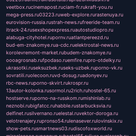
veetbox.ru
cinemapost.ru
ciam-fr.ru
kraft-you.ru
mega-press.ru
03223.ru
web-explore.ru
rastenuya.ru
eurovision-russia.ru
strah-news.ru
freeride-team.ru
itrack-24.ru
sexshopexpress.ru
autostudiopro.ru
alabuga-cityhotel.ru
pornv.ru
atlantpereezd.ru
bud-em-znakomye.ru
a-cdc.ru
elektrostal-news.ru
korolevremont-market.ru
budem-znakomye.ru
oooagrosnab.ru
fpodaso.ru
emfire.ru
pro-otdelky.ru
ukrasotki.ru
seksuzbek.ru
seks-uzbek.ru
porno-vk.ru
sovratili.ru
olecoon.ru
vd-dosug.ru
adonyev.ru
rbc-news.ru
porno-skvirt.ru
krospr.ru
13autor-kolonka.ru
sormol.ru
2rich.ru
hostel-65.ru
hostserve.ru
porno-na-russkom.ru
mishinlab.ru
neznobi.ru
bigfatcc.ru
habble.ru
starbucksvia.ru
delfinet.ru
silvernano.ru
elestal.ru
vektor-doroga.ru
velotrenajery.ru
pronso54.ru
lenasever.ru
lovinskix.ru
show-pets.ru
smartnews03.ru
discofoxworld.ru