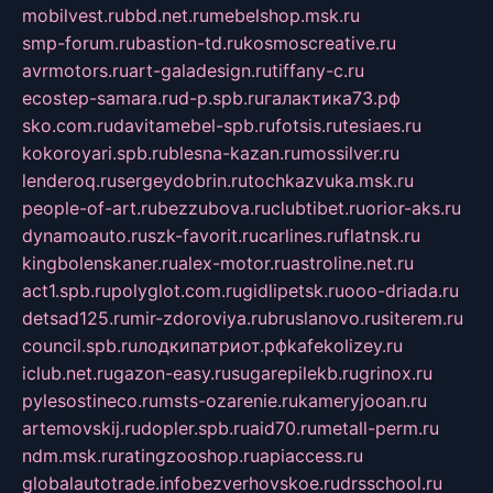
mobilvest.ru
bbd.net.ru
mebelshop.msk.ru
smp-forum.ru
bastion-td.ru
kosmoscreative.ru
avrmotors.ru
art-galadesign.ru
tiffany-c.ru
ecostep-samara.ru
d-p.spb.ru
галактика73.рф
sko.com.ru
davitamebel-spb.ru
fotsis.ru
tesiaes.ru
kokoroyari.spb.ru
blesna-kazan.ru
mossilver.ru
lenderoq.ru
sergeydobrin.ru
tochkazvuka.msk.ru
people-of-art.ru
bezzubova.ru
clubtibet.ru
orior-aks.ru
dynamoauto.ru
szk-favorit.ru
carlines.ru
flatnsk.ru
kingbolenskaner.ru
alex-motor.ru
astroline.net.ru
act1.spb.ru
polyglot.com.ru
gidlipetsk.ru
ooo-driada.ru
detsad125.ru
mir-zdoroviya.ru
bruslanovo.ru
siterem.ru
council.spb.ru
лодкипатриот.рф
kafekolizey.ru
iclub.net.ru
gazon-easy.ru
sugarepilekb.ru
grinox.ru
pylesostineco.ru
msts-ozarenie.ru
kameryjooan.ru
artemovskij.ru
dopler.spb.ru
aid70.ru
metall-perm.ru
ndm.msk.ru
ratingzooshop.ru
apiaccess.ru
globalautotrade.info
bezverhovskoe.ru
drsschool.ru