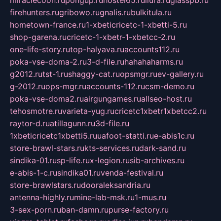
miraclecoon.ru
pongup.ru
hostel65.ru
liura.ru
glasspb.ru
firehunters.ru
gribowo.ru
gnalis.ru
bulkitula.ru
hometown-france.ru
1-xbeticricetc-1-xbetti-5.ru
shop-garena.ru
cricetc-1-xbetr-1-xbetcc-2.ru
one-life-story.ru
top-halyava.ru
accounts112.ru
poka-vse-doma-2.ru
3-d-file.ru
hahahaharms.ru
g2012.ru
tst-1.ru
shaggy-cat.ru
opsmgr.ru
ev-gallery.ru
g-2012.ru
ops-mgr.ru
accounts-112.ru
csm-demo.ru
poka-vse-doma2.ru
airgungames.ru
allseo-host.ru
tehosmotre.ru
varieta-yug.ru
cricetc1xbetr1xbetcc2.ru
raytor-d.ru
atillagunn.ru
3d-file.ru
1xbeticricetc1xbetti5.ru
uafoot-statti.ru
e-abis1c.ru
store-brawl-stars.ru
kts-services.ru
dark-sand.ru
sindika-01.ru
sp-life.ru
x-legion.ru
sib-archives.ru
e-abis-1-c.ru
sindika01.ru
venda-festival.ru
store-brawlstars.ru
dooraleksandria.ru
antenna-highly.ru
mine-lab-msk.ru
1-mus.ru
3-sex-porn.ru
ban-damn.ru
purse-factory.ru