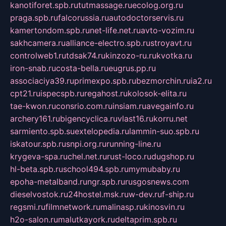
kanotiforet.spb.ru
tutmassage.ru
ecolog.org.ru
praga.spb.ru
falcorussia.ru
autodoctorservis.ru
kamertondom.spb.ru
net-life.net.ru
avto-vozim.ru
sakhcamera.ru
alliance-electro.spb.ru
stroyavt.ru
controlweb1.ru
tdsak74.ru
kinzozo-ru.ru
kvotka.ru
iron-snab.ru
costa-bella.ru
eugrus.pp.ru
associaciya39.ru
primexpo.spb.ru
bezmorchin.ru
ia2.ru
cpt21.ru
ispecspb.ru
regahost.ru
kolosok-elita.ru
tae-kwon.ru
consrio.com.ru
insiam.ru
avegainfo.ru
archery161.ru
bigencyclica.ru
vlast16.ru
korru.net
sarmiento.spb.su
extelopedia.ru
lammin-suo.spb.ru
iskatour.spb.ru
snpi.org.ru
running-line.ru
krygeva-spa.ru
chel.net.ru
rust-loco.ru
dugshop.ru
hl-beta.spb.ru
school494.spb.ru
mymubaby.ru
epoha-metalband.ru
ngr.spb.ru
rusgosnews.com
dieselvostok.ru
24hostel.msk.ru
w-dev.ru
f-ship.ru
regsmi.ru
filmnetwork.ru
malinasp.ru
kinosvin.ru
h2o-salon.ru
malutkayork.ru
deltaprim.spb.ru