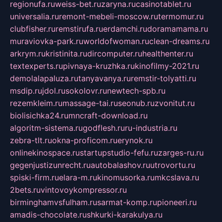
regionufa.ru
weiss-bet.ru
zaryna.ru
casinotablet.ru
universalia.ru
remont-mebeli-moscow.ru
termomur.ru
clubfisher.ru
remstirufa.ru
erdamchi.ru
doramamama.ru
muraviovka-park.ru
worldofwoman.ru
clean-dreams.ru
arkrym.ru
kristinita.ru
dircomputer.ru
healthenter.ru
textexperts.ru
pivnaya-kruzhka.ru
kinofilmy-2021.ru
demolalapaluza.ru
tanyavanya.ru
remstir-tolyatti.ru
msdip.ru
jdol.ru
sokolovr.ru
newtech-spb.ru
rezemkleim.ru
massage-tai.ru
seonub.ru
zvonitut.ru
biolisichka24.ru
mncraft-download.ru
algoritm-sistema.ru
godflesh.ru
ru-industria.ru
zebra-tlt.ru
okna-proficom.ru
erynok.ru
onlinekinospace.ru
startupstudio-fefu.ru
zarges-ru.ru
gegenjustizunrecht.ru
autobalashov.ru
utrovortu.ru
spiski-firm.ru
elara-m.ru
kinomusorka.ru
mkcslava.ru
2bets.ru
vintovoykompressor.ru
birminghamvsfulham.ru
sarmat-komp.ru
pioneeri.ru
amadis-chocolate.ru
shkurki-karakulya.ru