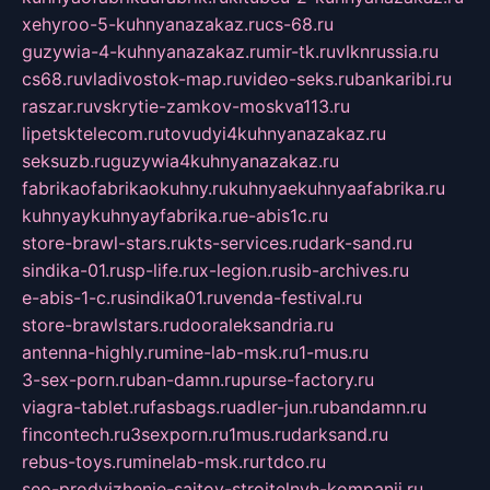
xehyroo-5-kuhnyanazakaz.ru
cs-68.ru
guzywia-4-kuhnyanazakaz.ru
mir-tk.ru
vlknrussia.ru
cs68.ru
vladivostok-map.ru
video-seks.ru
bankaribi.ru
raszar.ru
vskrytie-zamkov-moskva113.ru
lipetsktelecom.ru
tovudyi4kuhnyanazakaz.ru
seksuzb.ru
guzywia4kuhnyanazakaz.ru
fabrikaofabrikaokuhny.ru
kuhnyaekuhnyaafabrika.ru
kuhnyaykuhnyayfabrika.ru
e-abis1c.ru
store-brawl-stars.ru
kts-services.ru
dark-sand.ru
sindika-01.ru
sp-life.ru
x-legion.ru
sib-archives.ru
e-abis-1-c.ru
sindika01.ru
venda-festival.ru
store-brawlstars.ru
dooraleksandria.ru
antenna-highly.ru
mine-lab-msk.ru
1-mus.ru
3-sex-porn.ru
ban-damn.ru
purse-factory.ru
viagra-tablet.ru
fasbags.ru
adler-jun.ru
bandamn.ru
fincontech.ru
3sexporn.ru
1mus.ru
darksand.ru
rebus-toys.ru
minelab-msk.ru
rtdco.ru
seo-prodvizhenie-sajtov-stroitelnyh-kompanij.ru