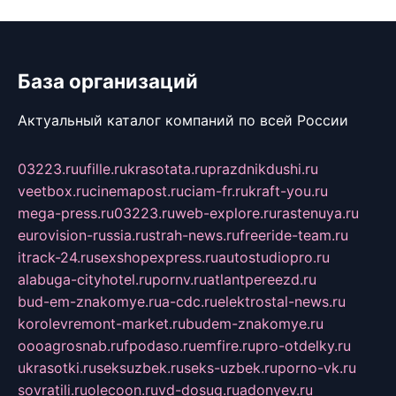
База организаций
Актуальный каталог компаний по всей России
03223.ru
ufille.ru
krasotata.ru
prazdnikdushi.ru
veetbox.ru
cinemapost.ru
ciam-fr.ru
kraft-you.ru
mega-press.ru
03223.ru
web-explore.ru
rastenuya.ru
eurovision-russia.ru
strah-news.ru
freeride-team.ru
itrack-24.ru
sexshopexpress.ru
autostudiopro.ru
alabuga-cityhotel.ru
pornv.ru
atlantpereezd.ru
bud-em-znakomye.ru
a-cdc.ru
elektrostal-news.ru
korolevremont-market.ru
budem-znakomye.ru
oooagrosnab.ru
fpodaso.ru
emfire.ru
pro-otdelky.ru
ukrasotki.ru
seksuzbek.ru
seks-uzbek.ru
porno-vk.ru
sovratili.ru
olecoon.ru
vd-dosug.ru
adonyev.ru