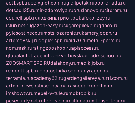
act1.spb.ru
polyglot.com.ru
gidlipetsk.ru
ooo-driada.ru
detsad125.ru
mir-zdoroviya.ru
bruslanovo.ru
siterem.ru
council.spb.ru
лодкипатриот.рф
kafekolizey.ru
iclub.net.ru
gazon-easy.ru
sugarepilekb.ru
grinox.ru
pylesostineco.ru
msts-ozarenie.ru
kameryjooan.ru
artemovskij.ru
dopler.spb.ru
aid70.ru
metall-perm.ru
ndm.msk.ru
ratingzooshop.ru
apiaccess.ru
globalautotrade.info
bezverhovskoe.ru
drsschool.ru
ZOOSMART.SPB.RU
dalakony.ru
medikijob.ru
remontt.spb.ru
photostudia.spb.ru
myragon.ru
terramia.ru
academy62.ru
gardengallereya.ru
rti.com.ru
artem-news.ru
biserinca.ru
krasnodarkurort.com
imshowtv.ru
mebel-v-tule.ru
mobtopik.ru
pcsecurity.net.ru
tool-sib.ru
multimetrunit.ru
sp-tour.ru
fan-cs.ru
santeh-russia.ru
symbian9.net.ru
DSHAIR.RU
tmmotors.spb.ru
xjocuricopii.com
musavtomat.msk.ru
obustrojdom.ru
sovetcik.ru
ybaranovskaya.ru
ppknews.ru
cult-alshei.ru
JAPANRUSSIA.RU