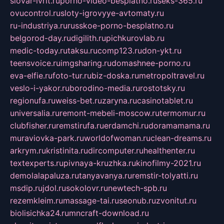
slovar-ivrit.ru
porno-video-besplatno.ru
seks-365.ru
ovucontrol.ru
sloty-igrovyye-avtomaty.ru
ru-industriya.ru
russkoe-porno-besplatno.ru
belgorod-day.ru
digilith.ru
pichkurovlab.ru
medic-today.ru
taksu.ru
comp123.ru
don-ykt.ru
teensvoice.ru
imgsharing.ru
domashnee-porno.ru
eva-elfie.ru
foto-tur.ru
biz-doska.ru
metropoltravel.ru
veslo-i-yakor.ru
borodino-media.ru
rostotsky.ru
regionufa.ru
weiss-bet.ru
zaryna.ru
casinotablet.ru
universalia.ru
remont-mebeli-moscow.ru
termomur.ru
clubfisher.ru
remstirufa.ru
erdamchi.ru
doramamama.ru
muraviovka-park.ru
worldofwoman.ru
clean-dreams.ru
arkrym.ru
kristinita.ru
dircomputer.ru
healthenter.ru
textexperts.ru
pivnaya-kruzhka.ru
kinofilmy-2021.ru
demolalapaluza.ru
tanyavanya.ru
remstir-tolyatti.ru
msdip.ru
jdol.ru
sokolovr.ru
newtech-spb.ru
rezemkleim.ru
massage-tai.ru
seonub.ru
zvonitut.ru
biolisichka24.ru
mncraft-download.ru