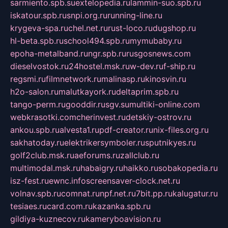
sarmiento.spb.su
extelopedia.ru
lammin-suo.spb.ru
iskatour.spb.ru
snpi.org.ru
running-line.ru
krygeva-spa.ru
chel.net.ru
rust-loco.ru
dugshop.ru
hl-beta.spb.ru
school494.spb.ru
mymubaby.ru
epoha-metalband.ru
ngr.spb.ru
rusgosnews.com
dieselvostok.ru
24hostel.msk.ru
w-dev.ru
f-ship.ru
regsmi.ru
filmnetwork.ru
malinasp.ru
kinosvin.ru
h2o-salon.ru
malutkayork.ru
deltaprim.spb.ru
tango-perm.ru
gooddir.ru
sgv.su
multiki-online.com
webkrasotki.com
cherinvest.ru
detskiy-ostrov.ru
ankou.spb.ru
alvesta1.ru
pdf-creator.ru
nix-files.org.ru
sakhatoday.ru
elektrikersymboler.ru
sputnikyes.ru
golf2club.msk.ru
aeforums.ru
zallclub.ru
multimodal.msk.ru
habaigry.ru
haikko.ru
sobakopedia.ru
isz-fest.ru
ewnc.info
screensaver-clock.net.ru
volnav.spb.ru
comnat.ru
npf.net.ru
7bit.pp.ru
kalugatur.ru
tesiaes.ru
card.com.ru
kazanka.spb.ru
gildiya-kuznecov.ru
kameryboavision.ru