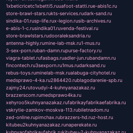
1xbeticricetc1xbetti5.ru
uafoot-statti.ru
e-abis1c.ru
store-brawl-stars.ru
kts-services.ru
dark-sand.ru
sindika-01.ru
sp-life.ru
x-legion.ru
sib-archives.ru
e-abis-1-c.ru
sindika01.ru
venda-festival.ru
store-brawlstars.ru
dooraleksandria.ru
antenna-highly.ru
mine-lab-msk.ru
1-mus.ru
3-sex-porn.ru
ban-damn.ru
purse-factory.ru
viagra-tablet.ru
fasbags.ru
adler-jun.ru
bandamn.ru
fincontech.ru
3sexporn.ru
1mus.ru
darksand.ru
rebus-toys.ru
minelab-msk.ru
alabuga-cityhotel.ru
medsprawo-4-ka.ru
2864420.ru
blagodarenie-spb.ru
zajmy24.ru
tovudyi-4-kuhnyanazakaz.ru
brazzerscom.ru
medsprawo4ka.ru
xehyroo5kuhnyanazakaz.ru
fabrikayfabrikaefabrika.ru
vskrytie-zamkov-moskva-113.ru
biletnadom.ru
zed-online.ru
pimchax.ru
brazzers-hd.ru
z-host.ru
kitubeu2kuhnyanazakaz.ru
naperekate.ru
kuhnyaofabrikaufabrik.ru
kitubeu-2-kuhnyanazakaz.ru