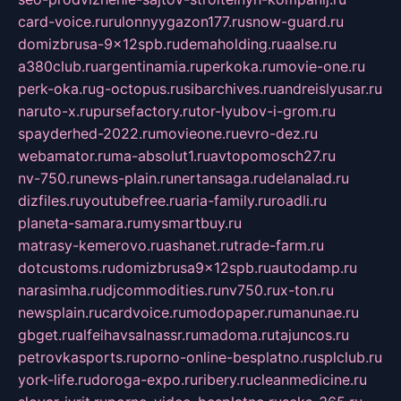
card-voice.ru
rulonnyygazon177.ru
snow-guard.ru
domizbrusa-9x12spb.ru
demaholding.ru
aalse.ru
a380club.ru
argentinamia.ru
perkoka.ru
movie-one.ru
perk-oka.ru
g-octopus.ru
sibarchives.ru
andreislyusar.ru
naruto-x.ru
pursefactory.ru
tor-lyubov-i-grom.ru
spayderhed-2022.ru
movieone.ru
evro-dez.ru
webamator.ru
ma-absolut1.ru
avtopomosch27.ru
nv-750.ru
news-plain.ru
nertansaga.ru
delanalad.ru
dizfiles.ru
youtubefree.ru
aria-family.ru
roadli.ru
planeta-samara.ru
mysmartbuy.ru
matrasy-kemerovo.ru
ashanet.ru
trade-farm.ru
dotcustoms.ru
domizbrusa9x12spb.ru
autodamp.ru
narasimha.ru
djcommodities.ru
nv750.ru
x-ton.ru
newsplain.ru
cardvoice.ru
modopaper.ru
manunae.ru
gbget.ru
alfeihavsalnassr.ru
madoma.ru
tajuncos.ru
petrovkasports.ru
porno-online-besplatno.ru
splclub.ru
york-life.ru
doroga-expo.ru
ribery.ru
cleanmedicine.ru