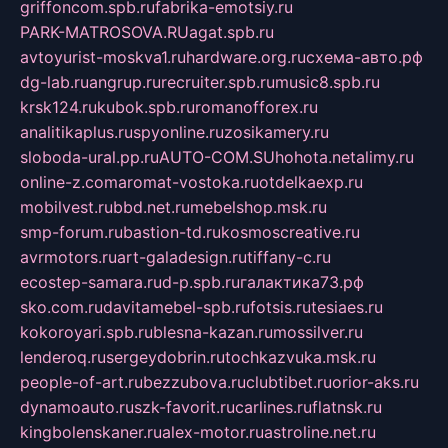
griffoncom.spb.ru
fabrika-emotsiy.ru
PARK-MATROSOVA.RU
agat.spb.ru
avtoyurist-moskva1.ru
hardware.org.ru
схема-авто.рф
dg-lab.ru
angrup.ru
recruiter.spb.ru
music8.spb.ru
krsk124.ru
kubok.spb.ru
romanofforex.ru
analitikaplus.ru
spyonline.ru
zosikamery.ru
sloboda-ural.pp.ru
AUTO-COM.SU
hohota.net
alimy.ru
online-z.com
aromat-vostoka.ru
otdelkaexp.ru
mobilvest.ru
bbd.net.ru
mebelshop.msk.ru
smp-forum.ru
bastion-td.ru
kosmoscreative.ru
avrmotors.ru
art-galadesign.ru
tiffany-c.ru
ecostep-samara.ru
d-p.spb.ru
галактика73.рф
sko.com.ru
davitamebel-spb.ru
fotsis.ru
tesiaes.ru
kokoroyari.spb.ru
blesna-kazan.ru
mossilver.ru
lenderoq.ru
sergeydobrin.ru
tochkazvuka.msk.ru
people-of-art.ru
bezzubova.ru
clubtibet.ru
orior-aks.ru
dynamoauto.ru
szk-favorit.ru
carlines.ru
flatnsk.ru
kingbolenskaner.ru
alex-motor.ru
astroline.net.ru