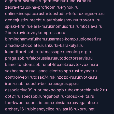
algoritm-sistema.ru
godflesh.ru
ru-industria.ru
zebra-tlt.ru
okna-proficom.ru
erynok.ru
onlinekinospace.ru
startupstudio-fefu.ru
zarges-ru.ru
gegenjustizunrecht.ru
autobalashov.ru
utrovortu.ru
spiski-firm.ru
elara-m.ru
kinomusorka.ru
mkcslava.ru
2bets.ru
vintovoykompressor.ru
birminghamvsfulham.ru
sarmat-komp.ru
pioneeri.ru
amadis-chocolate.ru
shkurki-karakulya.ru
kanotiforet.spb.ru
tutmassage.ru
ecolog.org.ru
praga.spb.ru
falcorussia.ru
autodoctorservis.ru
kamertondom.spb.ru
net-life.net.ru
avto-vozim.ru
sakhcamera.ru
alliance-electro.spb.ru
stroyavt.ru
controlweb1.ru
tdsak74.ru
kinzozo-ru.ru
kvotka.ru
iron-snab.ru
costa-bella.ru
eugrus.pp.ru
associaciya39.ru
primexpo.spb.ru
bezmorchin.ru
ia2.ru
cpt21.ru
ispecspb.ru
regahost.ru
kolosok-elita.ru
tae-kwon.ru
consrio.com.ru
insiam.ru
avegainfo.ru
archery161.ru
bigencyclica.ru
vlast16.ru
korru.net