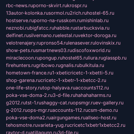
rbc-news.ru
porno-skvirt.ru
krospr.ru
13autor-kolonka.ru
sormol.ru
2rich.ru
hostel-65.ru
hostserve.ru
porno-na-russkom.ru
mishinlab.ru
neznobi.ru
bigfatcc.ru
habble.ru
starbucksvia.ru
delfinet.ru
silvernano.ru
elestal.ru
vektor-doroga.ru
velotrenajery.ru
pronso54.ru
lenasever.ru
lovinskix.ru
show-pets.ru
smartnews03.ru
discofoxworld.ru
miraclecoon.ru
pongup.ru
hostel65.ru
liura.ru
glasspb.ru
firehunters.ru
gribowo.ru
gnalis.ru
bulkitula.ru
hometown-france.ru
1-xbeticricetc-1-xbetti-5.ru
shop-garena.ru
cricetc-1-xbetr-1-xbetcc-2.ru
one-life-story.ru
top-halyava.ru
accounts112.ru
poka-vse-doma-2.ru
3-d-file.ru
hahahaharms.ru
g2012.ru
tst-1.ru
shaggy-cat.ru
opsmgr.ru
ev-gallery.ru
g-2012.ru
ops-mgr.ru
accounts-112.ru
csm-demo.ru
poka-vse-doma2.ru
airgungames.ru
allseo-host.ru
tehosmotre.ru
varieta-yug.ru
cricetc1xbetr1xbetcc2.ru
raytor-d.ru
atillagunn.ru
3d-file.ru