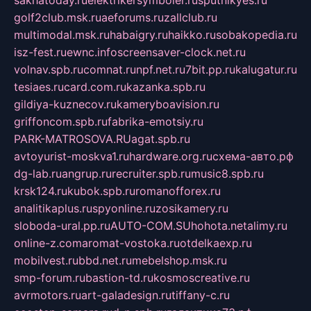
sakhatoday.ru
elektrikersymboler.ru
sputnikyes.ru
golf2club.msk.ru
aeforums.ru
zallclub.ru
multimodal.msk.ru
habaigry.ru
haikko.ru
sobakopedia.ru
isz-fest.ru
ewnc.info
screensaver-clock.net.ru
volnav.spb.ru
comnat.ru
npf.net.ru
7bit.pp.ru
kalugatur.ru
tesiaes.ru
card.com.ru
kazanka.spb.ru
gildiya-kuznecov.ru
kameryboavision.ru
griffoncom.spb.ru
fabrika-emotsiy.ru
PARK-MATROSOVA.RU
agat.spb.ru
avtoyurist-moskva1.ru
hardware.org.ru
схема-авто.рф
dg-lab.ru
angrup.ru
recruiter.spb.ru
music8.spb.ru
krsk124.ru
kubok.spb.ru
romanofforex.ru
analitikaplus.ru
spyonline.ru
zosikamery.ru
sloboda-ural.pp.ru
AUTO-COM.SU
hohota.net
alimy.ru
online-z.com
aromat-vostoka.ru
otdelkaexp.ru
mobilvest.ru
bbd.net.ru
mebelshop.msk.ru
smp-forum.ru
bastion-td.ru
kosmoscreative.ru
avrmotors.ru
art-galadesign.ru
tiffany-c.ru