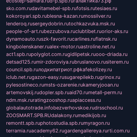
ecostep-samara.ru
d-p.spb.ru
галактика73.рф
sko.com.ru
davitamebel-spb.ru
fotsis.ru
tesiaes.ru
kokoroyari.spb.ru
blesna-kazan.ru
mossilver.ru
lenderoq.ru
sergeydobrin.ru
tochkazvuka.msk.ru
people-of-art.ru
bezzubova.ru
clubtibet.ru
orior-aks.ru
dynamoauto.ru
szk-favorit.ru
carlines.ru
flatnsk.ru
kingbolenskaner.ru
alex-motor.ru
astroline.net.ru
act1.spb.ru
polyglot.com.ru
gidlipetsk.ru
ooo-driada.ru
detsad125.ru
mir-zdoroviya.ru
bruslanovo.ru
siterem.ru
council.spb.ru
лодкипатриот.рф
kafekolizey.ru
iclub.net.ru
gazon-easy.ru
sugarepilekb.ru
grinox.ru
pylesostineco.ru
msts-ozarenie.ru
kameryjooan.ru
artemovskij.ru
dopler.spb.ru
aid70.ru
metall-perm.ru
ndm.msk.ru
ratingzooshop.ru
apiaccess.ru
globalautotrade.info
bezverhovskoe.ru
drsschool.ru
ZOOSMART.SPB.RU
dalakony.ru
medikijob.ru
remontt.spb.ru
photostudia.spb.ru
myragon.ru
terramia.ru
academy62.ru
gardengallereya.ru
rti.com.ru