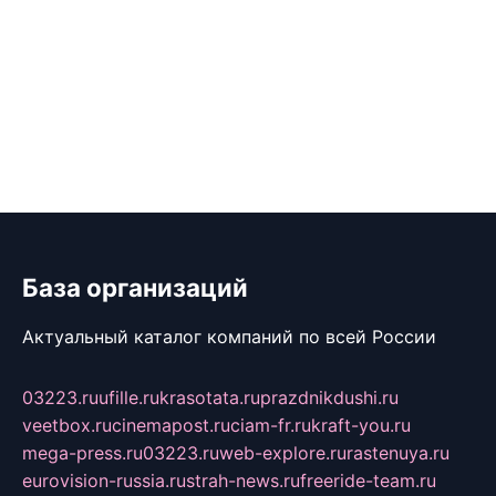
База организаций
Актуальный каталог компаний по всей России
03223.ru
ufille.ru
krasotata.ru
prazdnikdushi.ru
veetbox.ru
cinemapost.ru
ciam-fr.ru
kraft-you.ru
mega-press.ru
03223.ru
web-explore.ru
rastenuya.ru
eurovision-russia.ru
strah-news.ru
freeride-team.ru