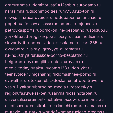
dotcustoms.ru
domizbrusa9x12spb.ru
autodamp.ru
narasimha.ru
djcommodities.ru
nv750.ru
x-ton.ru
newsplain.ru
cardvoice.ru
modopaper.ru
manunae.ru
gbget.ru
alfeihavsalnassr.ru
madoma.ru
tajuncos.ru
petrovkasports.ru
porno-online-besplatno.ru
splclub.ru
york-life.ru
doroga-expo.ru
ribery.ru
cleanmedicine.ru
slovar-ivrit.ru
porno-video-besplatno.ru
seks-365.ru
ovucontrol.ru
sloty-igrovyye-avtomaty.ru
ru-industriya.ru
russkoe-porno-besplatno.ru
belgorod-day.ru
digilith.ru
pichkurovlab.ru
medic-today.ru
taksu.ru
comp123.ru
don-ykt.ru
teensvoice.ru
imgsharing.ru
domashnee-porno.ru
eva-elfie.ru
foto-tur.ru
biz-doska.ru
metropoltravel.ru
veslo-i-yakor.ru
borodino-media.ru
rostotsky.ru
regionufa.ru
weiss-bet.ru
zaryna.ru
casinotablet.ru
universalia.ru
remont-mebeli-moscow.ru
termomur.ru
clubfisher.ru
remstirufa.ru
erdamchi.ru
doramamama.ru
muraviovka-park.ru
worldofwoman.ru
clean-dreams.ru