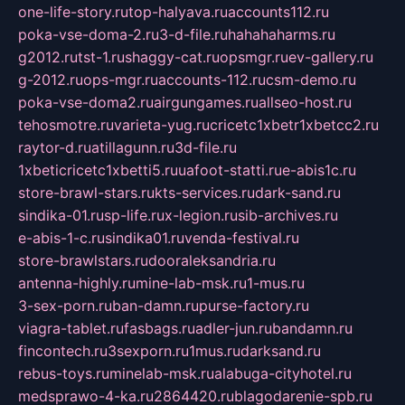
one-life-story.ru
top-halyava.ru
accounts112.ru
poka-vse-doma-2.ru
3-d-file.ru
hahahaharms.ru
g2012.ru
tst-1.ru
shaggy-cat.ru
opsmgr.ru
ev-gallery.ru
g-2012.ru
ops-mgr.ru
accounts-112.ru
csm-demo.ru
poka-vse-doma2.ru
airgungames.ru
allseo-host.ru
tehosmotre.ru
varieta-yug.ru
cricetc1xbetr1xbetcc2.ru
raytor-d.ru
atillagunn.ru
3d-file.ru
1xbeticricetc1xbetti5.ru
uafoot-statti.ru
e-abis1c.ru
store-brawl-stars.ru
kts-services.ru
dark-sand.ru
sindika-01.ru
sp-life.ru
x-legion.ru
sib-archives.ru
e-abis-1-c.ru
sindika01.ru
venda-festival.ru
store-brawlstars.ru
dooraleksandria.ru
antenna-highly.ru
mine-lab-msk.ru
1-mus.ru
3-sex-porn.ru
ban-damn.ru
purse-factory.ru
viagra-tablet.ru
fasbags.ru
adler-jun.ru
bandamn.ru
fincontech.ru
3sexporn.ru
1mus.ru
darksand.ru
rebus-toys.ru
minelab-msk.ru
alabuga-cityhotel.ru
medsprawo-4-ka.ru
2864420.ru
blagodarenie-spb.ru