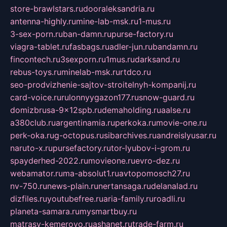
store-brawlstars.ru
dooraleksandria.ru
antenna-highly.ru
mine-lab-msk.ru
1-mus.ru
3-sex-porn.ru
ban-damn.ru
purse-factory.ru
viagra-tablet.ru
fasbags.ru
adler-jun.ru
bandamn.ru
fincontech.ru
3sexporn.ru
1mus.ru
darksand.ru
rebus-toys.ru
minelab-msk.ru
rtdco.ru
seo-prodvizhenie-sajtov-stroitelnyh-kompanij.ru
card-voice.ru
rulonnyygazon177.ru
snow-guard.ru
domizbrusa-9x12spb.ru
demaholding.ru
aalse.ru
a380club.ru
argentinamia.ru
perkoka.ru
movie-one.ru
perk-oka.ru
g-octopus.ru
sibarchives.ru
andreislyusar.ru
naruto-x.ru
pursefactory.ru
tor-lyubov-i-grom.ru
spayderhed-2022.ru
movieone.ru
evro-dez.ru
webamator.ru
ma-absolut1.ru
avtopomosch27.ru
nv-750.ru
news-plain.ru
nertansaga.ru
delanalad.ru
dizfiles.ru
youtubefree.ru
aria-family.ru
roadli.ru
planeta-samara.ru
mysmartbuy.ru
matrasy-kemerovo.ru
ashanet.ru
trade-farm.ru