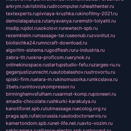
arkrym.ru
kristinita.ru
dircomputer.ru
healthenter.ru
textexperts.ru
pivnaya-kruzhka.ru
kinofilmy-2021.ru
demolalapaluza.ru
tanyavanya.ru
remstir-tolyatti.ru
msdip.ru
jdol.ru
sokolovr.ru
newtech-spb.ru
rezemkleim.ru
massage-tai.ru
seonub.ru
zvonitut.ru
biolisichka24.ru
mncraft-download.ru
algoritm-sistema.ru
godflesh.ru
ru-industria.ru
zebra-tlt.ru
okna-proficom.ru
erynok.ru
onlinekinospace.ru
startupstudio-fefu.ru
zarges-ru.ru
gegenjustizunrecht.ru
autobalashov.ru
utrovortu.ru
spiski-firm.ru
elara-m.ru
kinomusorka.ru
mkcslava.ru
2bets.ru
vintovoykompressor.ru
birminghamvsfulham.ru
sarmat-komp.ru
pioneeri.ru
amadis-chocolate.ru
shkurki-karakulya.ru
kanotiforet.spb.ru
tutmassage.ru
ecolog.org.ru
praga.spb.ru
falcorussia.ru
autodoctorservis.ru
kamertondom.spb.ru
net-life.net.ru
avto-vozim.ru
sakhcamera.ru
alliance-electro.spb.ru
stroyavt.ru