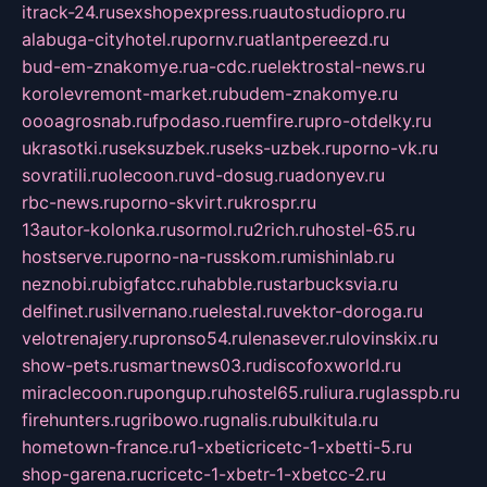
itrack-24.ru
sexshopexpress.ru
autostudiopro.ru
alabuga-cityhotel.ru
pornv.ru
atlantpereezd.ru
bud-em-znakomye.ru
a-cdc.ru
elektrostal-news.ru
korolevremont-market.ru
budem-znakomye.ru
oooagrosnab.ru
fpodaso.ru
emfire.ru
pro-otdelky.ru
ukrasotki.ru
seksuzbek.ru
seks-uzbek.ru
porno-vk.ru
sovratili.ru
olecoon.ru
vd-dosug.ru
adonyev.ru
rbc-news.ru
porno-skvirt.ru
krospr.ru
13autor-kolonka.ru
sormol.ru
2rich.ru
hostel-65.ru
hostserve.ru
porno-na-russkom.ru
mishinlab.ru
neznobi.ru
bigfatcc.ru
habble.ru
starbucksvia.ru
delfinet.ru
silvernano.ru
elestal.ru
vektor-doroga.ru
velotrenajery.ru
pronso54.ru
lenasever.ru
lovinskix.ru
show-pets.ru
smartnews03.ru
discofoxworld.ru
miraclecoon.ru
pongup.ru
hostel65.ru
liura.ru
glasspb.ru
firehunters.ru
gribowo.ru
gnalis.ru
bulkitula.ru
hometown-france.ru
1-xbeticricetc-1-xbetti-5.ru
shop-garena.ru
cricetc-1-xbetr-1-xbetcc-2.ru