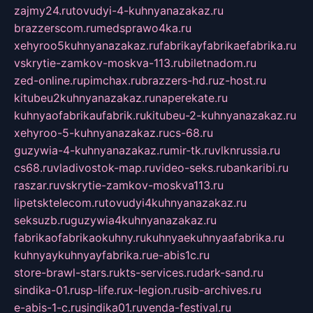
zajmy24.ru
tovudyi-4-kuhnyanazakaz.ru
brazzerscom.ru
medsprawo4ka.ru
xehyroo5kuhnyanazakaz.ru
fabrikayfabrikaefabrika.ru
vskrytie-zamkov-moskva-113.ru
biletnadom.ru
zed-online.ru
pimchax.ru
brazzers-hd.ru
z-host.ru
kitubeu2kuhnyanazakaz.ru
naperekate.ru
kuhnyaofabrikaufabrik.ru
kitubeu-2-kuhnyanazakaz.ru
xehyroo-5-kuhnyanazakaz.ru
cs-68.ru
guzywia-4-kuhnyanazakaz.ru
mir-tk.ru
vlknrussia.ru
cs68.ru
vladivostok-map.ru
video-seks.ru
bankaribi.ru
raszar.ru
vskrytie-zamkov-moskva113.ru
lipetsktelecom.ru
tovudyi4kuhnyanazakaz.ru
seksuzb.ru
guzywia4kuhnyanazakaz.ru
fabrikaofabrikaokuhny.ru
kuhnyaekuhnyaafabrika.ru
kuhnyaykuhnyayfabrika.ru
e-abis1c.ru
store-brawl-stars.ru
kts-services.ru
dark-sand.ru
sindika-01.ru
sp-life.ru
x-legion.ru
sib-archives.ru
e-abis-1-c.ru
sindika01.ru
venda-festival.ru