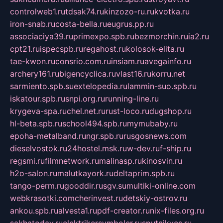
controlweb1.ru
tdsak74.ru
kinzozo-ru.ru
kvotka.ru
iron-snab.ru
costa-bella.ru
eugrus.pp.ru
associaciya39.ru
primexpo.spb.ru
bezmorchin.ru
ia2.ru
cpt21.ru
ispecspb.ru
regahost.ru
kolosok-elita.ru
tae-kwon.ru
consrio.com.ru
insiam.ru
avegainfo.ru
archery161.ru
bigencyclica.ru
vlast16.ru
korru.net
sarmiento.spb.su
extelopedia.ru
lammin-suo.spb.ru
iskatour.spb.ru
snpi.org.ru
running-line.ru
krygeva-spa.ru
chel.net.ru
rust-loco.ru
dugshop.ru
hl-beta.spb.ru
school494.spb.ru
mymubaby.ru
epoha-metalband.ru
ngr.spb.ru
rusgosnews.com
dieselvostok.ru
24hostel.msk.ru
w-dev.ru
f-ship.ru
regsmi.ru
filmnetwork.ru
malinasp.ru
kinosvin.ru
h2o-salon.ru
malutkayork.ru
deltaprim.spb.ru
tango-perm.ru
gooddir.ru
sgv.su
multiki-online.com
webkrasotki.com
cherinvest.ru
detskiy-ostrov.ru
ankou.spb.ru
alvesta1.ru
pdf-creator.ru
nix-files.org.ru