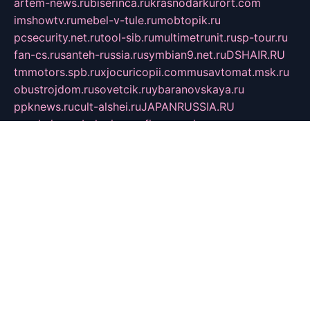
artem-news.ru
biserinca.ru
krasnodarkurort.com
imshowtv.ru
mebel-v-tule.ru
mobtopik.ru
pcsecurity.net.ru
tool-sib.ru
multimetrunit.ru
sp-tour.ru
fan-cs.ru
santeh-russia.ru
symbian9.net.ru
DSHAIR.RU
tmmotors.spb.ru
xjocuricopii.com
musavtomat.msk.ru
obustrojdom.ru
sovetcik.ru
ybaranovskaya.ru
ppknews.ru
cult-alshei.ru
JAPANRUSSIA.RU
proekciyamebel.ru
imper-finans.ru
rim.org.ru
glamourai.ru
brassminus.ru
zabor-pro.ru
ftn.pp.ru
dorogoe58.ru
laimengpacker.ru
kuzova-zapchasti.ru
sageerp.ru
taxodrom.ru
dsrazvitie.ru
hardcity.net.ru
ratinghomegames.ru
topservice25.ru
gubernyan.ru
gtglasslined.ru
ii4.ru
tssport.spb.ru
andorra24.com
blackwallstreet.ru
oboimos.ru
optim-doors.com.ru
ikuch.ru
nycr.org.ru
npa21.ru
vremya-ch.spb.ru
desert000.ru
ivtorgi.ru
ifiori.ru
catalog-statei.ru
dcv.org.ru
spetsmaster174.ru
ipkameryhiseeu.ru
dum26.ru
ruspol.spb.ru
fr-opendp.ru
kam-solnyshko.ru