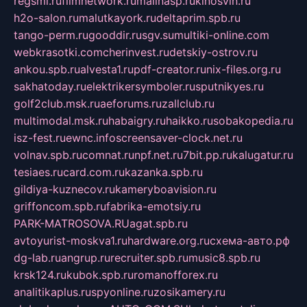
regsmi.ru
filmnetwork.ru
malinasp.ru
kinosvin.ru
h2o-salon.ru
malutkayork.ru
deltaprim.spb.ru
tango-perm.ru
gooddir.ru
sgv.su
multiki-online.com
webkrasotki.com
cherinvest.ru
detskiy-ostrov.ru
ankou.spb.ru
alvesta1.ru
pdf-creator.ru
nix-files.org.ru
sakhatoday.ru
elektrikersymboler.ru
sputnikyes.ru
golf2club.msk.ru
aeforums.ru
zallclub.ru
multimodal.msk.ru
habaigry.ru
haikko.ru
sobakopedia.ru
isz-fest.ru
ewnc.info
screensaver-clock.net.ru
volnav.spb.ru
comnat.ru
npf.net.ru
7bit.pp.ru
kalugatur.ru
tesiaes.ru
card.com.ru
kazanka.spb.ru
gildiya-kuznecov.ru
kameryboavision.ru
griffoncom.spb.ru
fabrika-emotsiy.ru
PARK-MATROSOVA.RU
agat.spb.ru
avtoyurist-moskva1.ru
hardware.org.ru
схема-авто.рф
dg-lab.ru
angrup.ru
recruiter.spb.ru
music8.spb.ru
krsk124.ru
kubok.spb.ru
romanofforex.ru
analitikaplus.ru
spyonline.ru
zosikamery.ru