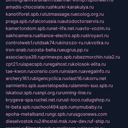
amadis-chocolate.ru
shkurki-karakulya.ru
kanotiforet.spb.ru
tutmassage.ru
ecolog.org.ru
praga.spb.ru
falcorussia.ru
autodoctorservis.ru
kamertondom.spb.ru
net-life.net.ru
avto-vozim.ru
sakhcamera.ru
alliance-electro.spb.ru
stroyavt.ru
controlweb1.ru
tdsak74.ru
kinzozo-ru.ru
kvotka.ru
iron-snab.ru
costa-bella.ru
eugrus.pp.ru
associaciya39.ru
primexpo.spb.ru
bezmorchin.ru
ia2.ru
cpt21.ru
ispecspb.ru
regahost.ru
kolosok-elita.ru
tae-kwon.ru
consrio.com.ru
insiam.ru
avegainfo.ru
archery161.ru
bigencyclica.ru
vlast16.ru
korru.net
sarmiento.spb.su
extelopedia.ru
lammin-suo.spb.ru
iskatour.spb.ru
snpi.org.ru
running-line.ru
krygeva-spa.ru
chel.net.ru
rust-loco.ru
dugshop.ru
hl-beta.spb.ru
school494.spb.ru
mymubaby.ru
epoha-metalband.ru
ngr.spb.ru
rusgosnews.com
dieselvostok.ru
24hostel.msk.ru
w-dev.ru
f-ship.ru