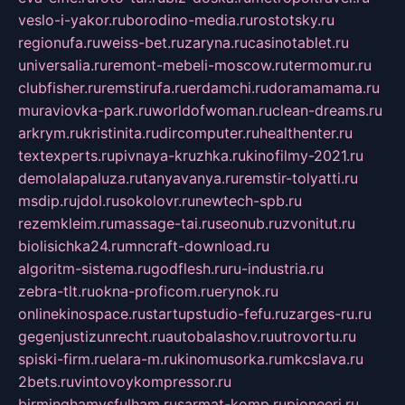
veslo-i-yakor.ru
borodino-media.ru
rostotsky.ru
regionufa.ru
weiss-bet.ru
zaryna.ru
casinotablet.ru
universalia.ru
remont-mebeli-moscow.ru
termomur.ru
clubfisher.ru
remstirufa.ru
erdamchi.ru
doramamama.ru
muraviovka-park.ru
worldofwoman.ru
clean-dreams.ru
arkrym.ru
kristinita.ru
dircomputer.ru
healthenter.ru
textexperts.ru
pivnaya-kruzhka.ru
kinofilmy-2021.ru
demolalapaluza.ru
tanyavanya.ru
remstir-tolyatti.ru
msdip.ru
jdol.ru
sokolovr.ru
newtech-spb.ru
rezemkleim.ru
massage-tai.ru
seonub.ru
zvonitut.ru
biolisichka24.ru
mncraft-download.ru
algoritm-sistema.ru
godflesh.ru
ru-industria.ru
zebra-tlt.ru
okna-proficom.ru
erynok.ru
onlinekinospace.ru
startupstudio-fefu.ru
zarges-ru.ru
gegenjustizunrecht.ru
autobalashov.ru
utrovortu.ru
spiski-firm.ru
elara-m.ru
kinomusorka.ru
mkcslava.ru
2bets.ru
vintovoykompressor.ru
birminghamvsfulham.ru
sarmat-komp.ru
pioneeri.ru