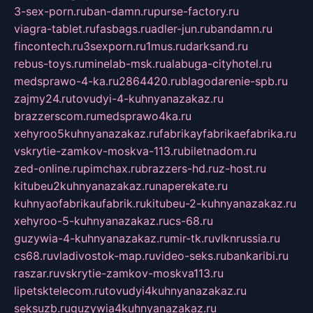
3-sex-porn.ru
ban-damn.ru
purse-factory.ru
viagra-tablet.ru
fasbags.ru
adler-jun.ru
bandamn.ru
fincontech.ru
3sexporn.ru
1mus.ru
darksand.ru
rebus-toys.ru
minelab-msk.ru
alabuga-cityhotel.ru
medsprawo-4-ka.ru
2864420.ru
blagodarenie-spb.ru
zajmy24.ru
tovudyi-4-kuhnyanazakaz.ru
brazzerscom.ru
medsprawo4ka.ru
xehyroo5kuhnyanazakaz.ru
fabrikayfabrikaefabrika.ru
vskrytie-zamkov-moskva-113.ru
biletnadom.ru
zed-online.ru
pimchax.ru
brazzers-hd.ru
z-host.ru
kitubeu2kuhnyanazakaz.ru
naperekate.ru
kuhnyaofabrikaufabrik.ru
kitubeu-2-kuhnyanazakaz.ru
xehyroo-5-kuhnyanazakaz.ru
cs-68.ru
guzywia-4-kuhnyanazakaz.ru
mir-tk.ru
vlknrussia.ru
cs68.ru
vladivostok-map.ru
video-seks.ru
bankaribi.ru
raszar.ru
vskrytie-zamkov-moskva113.ru
lipetsktelecom.ru
tovudyi4kuhnyanazakaz.ru
seksuzb.ru
guzywia4kuhnyanazakaz.ru