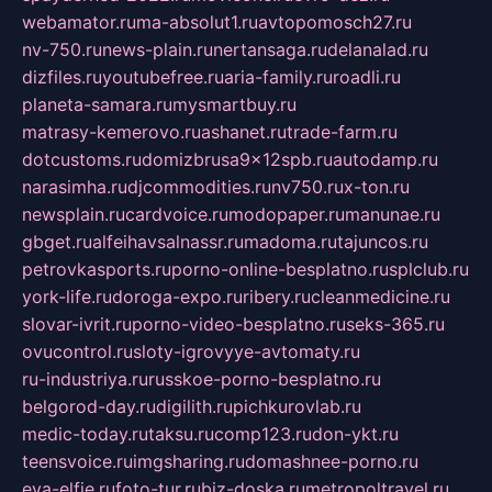
webamator.ru
ma-absolut1.ru
avtopomosch27.ru
nv-750.ru
news-plain.ru
nertansaga.ru
delanalad.ru
dizfiles.ru
youtubefree.ru
aria-family.ru
roadli.ru
planeta-samara.ru
mysmartbuy.ru
matrasy-kemerovo.ru
ashanet.ru
trade-farm.ru
dotcustoms.ru
domizbrusa9x12spb.ru
autodamp.ru
narasimha.ru
djcommodities.ru
nv750.ru
x-ton.ru
newsplain.ru
cardvoice.ru
modopaper.ru
manunae.ru
gbget.ru
alfeihavsalnassr.ru
madoma.ru
tajuncos.ru
petrovkasports.ru
porno-online-besplatno.ru
splclub.ru
york-life.ru
doroga-expo.ru
ribery.ru
cleanmedicine.ru
slovar-ivrit.ru
porno-video-besplatno.ru
seks-365.ru
ovucontrol.ru
sloty-igrovyye-avtomaty.ru
ru-industriya.ru
russkoe-porno-besplatno.ru
belgorod-day.ru
digilith.ru
pichkurovlab.ru
medic-today.ru
taksu.ru
comp123.ru
don-ykt.ru
teensvoice.ru
imgsharing.ru
domashnee-porno.ru
eva-elfie.ru
foto-tur.ru
biz-doska.ru
metropoltravel.ru