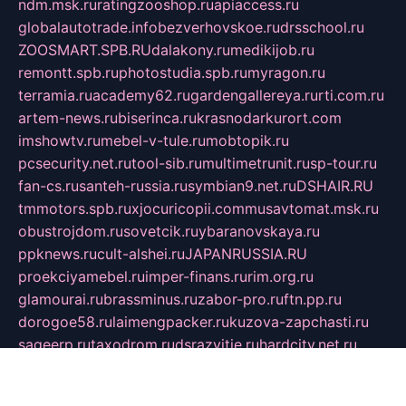
ndm.msk.ru
ratingzooshop.ru
apiaccess.ru
globalautotrade.info
bezverhovskoe.ru
drsschool.ru
ZOOSMART.SPB.RU
dalakony.ru
medikijob.ru
remontt.spb.ru
photostudia.spb.ru
myragon.ru
terramia.ru
academy62.ru
gardengallereya.ru
rti.com.ru
artem-news.ru
biserinca.ru
krasnodarkurort.com
imshowtv.ru
mebel-v-tule.ru
mobtopik.ru
pcsecurity.net.ru
tool-sib.ru
multimetrunit.ru
sp-tour.ru
fan-cs.ru
santeh-russia.ru
symbian9.net.ru
DSHAIR.RU
tmmotors.spb.ru
xjocuricopii.com
musavtomat.msk.ru
obustrojdom.ru
sovetcik.ru
ybaranovskaya.ru
ppknews.ru
cult-alshei.ru
JAPANRUSSIA.RU
proekciyamebel.ru
imper-finans.ru
rim.org.ru
glamourai.ru
brassminus.ru
zabor-pro.ru
ftn.pp.ru
dorogoe58.ru
laimengpacker.ru
kuzova-zapchasti.ru
sageerp.ru
taxodrom.ru
dsrazvitie.ru
hardcity.net.ru
ratinghomegames.ru
topservice25.ru
gubernyan.ru
gtglasslined.ru
ii4.ru
tssport.spb.ru
andorra24.com