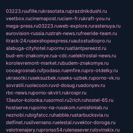
03223.ru
ufille.ru
krasotata.ru
prazdnikdushi.ru
veetbox.ru
cinemapost.ru
ciam-fr.ru
kraft-you.ru
mega-press.ru
03223.ru
web-explore.ru
rastenuya.ru
eurovision-russia.ru
strah-news.ru
freeride-team.ru
itrack-24.ru
sexshopexpress.ru
autostudiopro.ru
alabuga-cityhotel.ru
pornv.ru
atlantpereezd.ru
bud-em-znakomye.ru
a-cdc.ru
elektrostal-news.ru
korolevremont-market.ru
budem-znakomye.ru
oooagrosnab.ru
fpodaso.ru
emfire.ru
pro-otdelky.ru
ukrasotki.ru
seksuzbek.ru
seks-uzbek.ru
porno-vk.ru
sovratili.ru
olecoon.ru
vd-dosug.ru
adonyev.ru
rbc-news.ru
porno-skvirt.ru
krospr.ru
13autor-kolonka.ru
sormol.ru
2rich.ru
hostel-65.ru
hostserve.ru
porno-na-russkom.ru
mishinlab.ru
neznobi.ru
bigfatcc.ru
habble.ru
starbucksvia.ru
delfinet.ru
silvernano.ru
elestal.ru
vektor-doroga.ru
velotrenajery.ru
pronso54.ru
lenasever.ru
lovinskix.ru