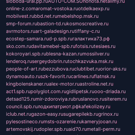
sloboda-ural.pp.ru
AUTO-COM.SU
hohota.net
alimy.ru
online-z.com
aromat-vostoka.ru
otdelkaexp.ru
mobilvest.ru
bbd.net.ru
mebelshop.msk.ru
smp-forum.ru
bastion-td.ru
kosmoscreative.ru
avrmotors.ru
art-galadesign.ru
tiffany-c.ru
ecostep-samara.ru
d-p.spb.ru
галактика73.рф
sko.com.ru
davitamebel-spb.ru
fotsis.ru
tesiaes.ru
kokoroyari.spb.ru
blesna-kazan.ru
mossilver.ru
lenderoq.ru
sergeydobrin.ru
tochkazvuka.msk.ru
people-of-art.ru
bezzubova.ru
clubtibet.ru
orior-aks.ru
dynamoauto.ru
szk-favorit.ru
carlines.ru
flatnsk.ru
kingbolenskaner.ru
alex-motor.ru
astroline.net.ru
act1.spb.ru
polyglot.com.ru
gidlipetsk.ru
ooo-driada.ru
detsad125.ru
mir-zdoroviya.ru
bruslanovo.ru
siterem.ru
council.spb.ru
лодкипатриот.рф
kafekolizey.ru
iclub.net.ru
gazon-easy.ru
sugarepilekb.ru
grinox.ru
pylesostineco.ru
msts-ozarenie.ru
kameryjooan.ru
artemovskij.ru
dopler.spb.ru
aid70.ru
metall-perm.ru