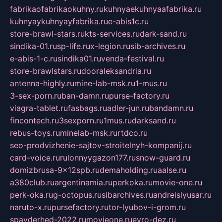
fabrikaofabrikaokuhny.ru
kuhnyaekuhnyaafabrika.ru
kuhnyaykuhnyayfabrika.ru
e-abis1c.ru
store-brawl-stars.ru
kts-services.ru
dark-sand.ru
sindika-01.ru
sp-life.ru
x-legion.ru
sib-archives.ru
e-abis-1-c.ru
sindika01.ru
venda-festival.ru
store-brawlstars.ru
dooraleksandria.ru
antenna-highly.ru
mine-lab-msk.ru
1-mus.ru
3-sex-porn.ru
ban-damn.ru
purse-factory.ru
viagra-tablet.ru
fasbags.ru
adler-jun.ru
bandamn.ru
fincontech.ru
3sexporn.ru
1mus.ru
darksand.ru
rebus-toys.ru
minelab-msk.ru
rtdco.ru
seo-prodvizhenie-sajtov-stroitelnyh-kompanij.ru
card-voice.ru
rulonnyygazon177.ru
snow-guard.ru
domizbrusa-9x12spb.ru
demaholding.ru
aalse.ru
a380club.ru
argentinamia.ru
perkoka.ru
movie-one.ru
perk-oka.ru
g-octopus.ru
sibarchives.ru
andreislyusar.ru
naruto-x.ru
pursefactory.ru
tor-lyubov-i-grom.ru
spayderhed-2022.ru
movieone.ru
evro-dez.ru