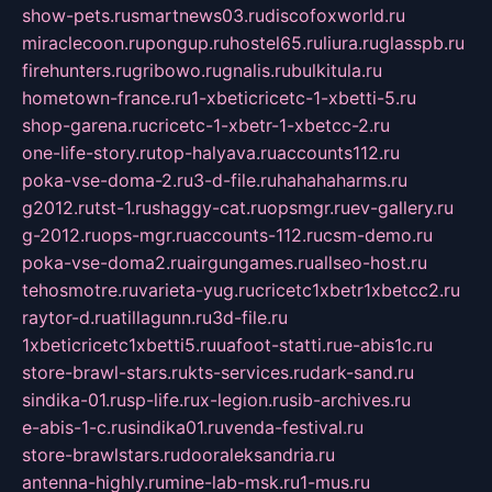
show-pets.ru
smartnews03.ru
discofoxworld.ru
miraclecoon.ru
pongup.ru
hostel65.ru
liura.ru
glasspb.ru
firehunters.ru
gribowo.ru
gnalis.ru
bulkitula.ru
hometown-france.ru
1-xbeticricetc-1-xbetti-5.ru
shop-garena.ru
cricetc-1-xbetr-1-xbetcc-2.ru
one-life-story.ru
top-halyava.ru
accounts112.ru
poka-vse-doma-2.ru
3-d-file.ru
hahahaharms.ru
g2012.ru
tst-1.ru
shaggy-cat.ru
opsmgr.ru
ev-gallery.ru
g-2012.ru
ops-mgr.ru
accounts-112.ru
csm-demo.ru
poka-vse-doma2.ru
airgungames.ru
allseo-host.ru
tehosmotre.ru
varieta-yug.ru
cricetc1xbetr1xbetcc2.ru
raytor-d.ru
atillagunn.ru
3d-file.ru
1xbeticricetc1xbetti5.ru
uafoot-statti.ru
e-abis1c.ru
store-brawl-stars.ru
kts-services.ru
dark-sand.ru
sindika-01.ru
sp-life.ru
x-legion.ru
sib-archives.ru
e-abis-1-c.ru
sindika01.ru
venda-festival.ru
store-brawlstars.ru
dooraleksandria.ru
antenna-highly.ru
mine-lab-msk.ru
1-mus.ru