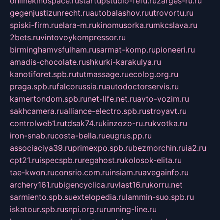
onlinekinospace.ru
startupstudio-fefu.ru
zarges-ru.ru
gegenjustizunrecht.ru
autobalashov.ru
utrovortu.ru
spiski-firm.ru
elara-m.ru
kinomusorka.ru
mkcslava.ru
2bets.ru
vintovoykompressor.ru
birminghamvsfulham.ru
sarmat-komp.ru
pioneeri.ru
amadis-chocolate.ru
shkurki-karakulya.ru
kanotiforet.spb.ru
tutmassage.ru
ecolog.org.ru
praga.spb.ru
falcorussia.ru
autodoctorservis.ru
kamertondom.spb.ru
net-life.net.ru
avto-vozim.ru
sakhcamera.ru
alliance-electro.spb.ru
stroyavt.ru
controlweb1.ru
tdsak74.ru
kinzozo-ru.ru
kvotka.ru
iron-snab.ru
costa-bella.ru
eugrus.pp.ru
associaciya39.ru
primexpo.spb.ru
bezmorchin.ru
ia2.ru
cpt21.ru
ispecspb.ru
regahost.ru
kolosok-elita.ru
tae-kwon.ru
consrio.com.ru
insiam.ru
avegainfo.ru
archery161.ru
bigencyclica.ru
vlast16.ru
korru.net
sarmiento.spb.su
extelopedia.ru
lammin-suo.spb.ru
iskatour.spb.ru
snpi.org.ru
running-line.ru