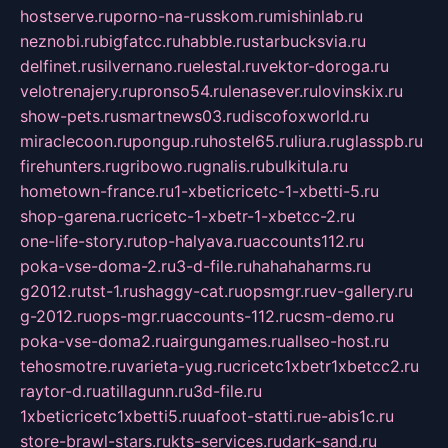
hostserve.ru
porno-na-russkom.ru
mishinlab.ru
neznobi.ru
bigfatcc.ru
habble.ru
starbucksvia.ru
delfinet.ru
silvernano.ru
elestal.ru
vektor-doroga.ru
velotrenajery.ru
pronso54.ru
lenasever.ru
lovinskix.ru
show-pets.ru
smartnews03.ru
discofoxworld.ru
miraclecoon.ru
pongup.ru
hostel65.ru
liura.ru
glasspb.ru
firehunters.ru
gribowo.ru
gnalis.ru
bulkitula.ru
hometown-france.ru
1-xbeticricetc-1-xbetti-5.ru
shop-garena.ru
cricetc-1-xbetr-1-xbetcc-2.ru
one-life-story.ru
top-halyava.ru
accounts112.ru
poka-vse-doma-2.ru
3-d-file.ru
hahahaharms.ru
g2012.ru
tst-1.ru
shaggy-cat.ru
opsmgr.ru
ev-gallery.ru
g-2012.ru
ops-mgr.ru
accounts-112.ru
csm-demo.ru
poka-vse-doma2.ru
airgungames.ru
allseo-host.ru
tehosmotre.ru
varieta-yug.ru
cricetc1xbetr1xbetcc2.ru
raytor-d.ru
atillagunn.ru
3d-file.ru
1xbeticricetc1xbetti5.ru
uafoot-statti.ru
e-abis1c.ru
store-brawl-stars.ru
kts-services.ru
dark-sand.ru