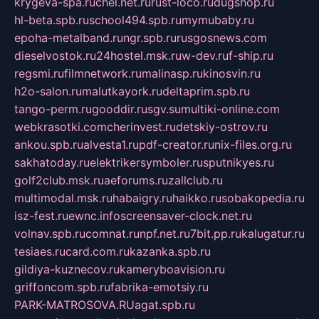
krygeva-spa.ru
chel.net.ru
rust-loco.ru
dugshop.ru
hl-beta.spb.ru
school494.spb.ru
mymubaby.ru
epoha-metalband.ru
ngr.spb.ru
rusgosnews.com
dieselvostok.ru
24hostel.msk.ru
w-dev.ru
f-ship.ru
regsmi.ru
filmnetwork.ru
malinasp.ru
kinosvin.ru
h2o-salon.ru
malutkayork.ru
deltaprim.spb.ru
tango-perm.ru
gooddir.ru
sgv.su
multiki-online.com
webkrasotki.com
cherinvest.ru
detskiy-ostrov.ru
ankou.spb.ru
alvesta1.ru
pdf-creator.ru
nix-files.org.ru
sakhatoday.ru
elektrikersymboler.ru
sputnikyes.ru
golf2club.msk.ru
aeforums.ru
zallclub.ru
multimodal.msk.ru
habaigry.ru
haikko.ru
sobakopedia.ru
isz-fest.ru
ewnc.info
screensaver-clock.net.ru
volnav.spb.ru
comnat.ru
npf.net.ru
7bit.pp.ru
kalugatur.ru
tesiaes.ru
card.com.ru
kazanka.spb.ru
gildiya-kuznecov.ru
kameryboavision.ru
griffoncom.spb.ru
fabrika-emotsiy.ru
PARK-MATROSOVA.RU
agat.spb.ru