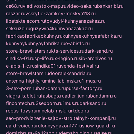
cs68.ru
vladivostok-map.ru
video-seks.ru
bankaribi.ru
raszar.ru
vskrytie-zamkov-moskva113.ru
lipetsktelecom.ru
tovudyi4kuhnyanazakaz.ru
seksuzb.ru
guzywia4kuhnyanazakaz.ru
fabrikaofabrikaokuhny.ru
kuhnyaekuhnyaafabrika.ru
kuhnyaykuhnyayfabrika.ru
e-abis1c.ru
store-brawl-stars.ru
kts-services.ru
dark-sand.ru
sindika-01.ru
sp-life.ru
x-legion.ru
sib-archives.ru
e-abis-1-c.ru
sindika01.ru
venda-festival.ru
store-brawlstars.ru
dooraleksandria.ru
antenna-highly.ru
mine-lab-msk.ru
1-mus.ru
3-sex-porn.ru
ban-damn.ru
purse-factory.ru
viagra-tablet.ru
fasbags.ru
adler-jun.ru
bandamn.ru
fincontech.ru
3sexporn.ru
1mus.ru
darksand.ru
rebus-toys.ru
minelab-msk.ru
rtdco.ru
seo-prodvizhenie-sajtov-stroitelnyh-kompanij.ru
card-voice.ru
rulonnyygazon177.ru
snow-guard.ru
domizbrusa-9x12spb.ru
demaholding.ru
aalse.ru