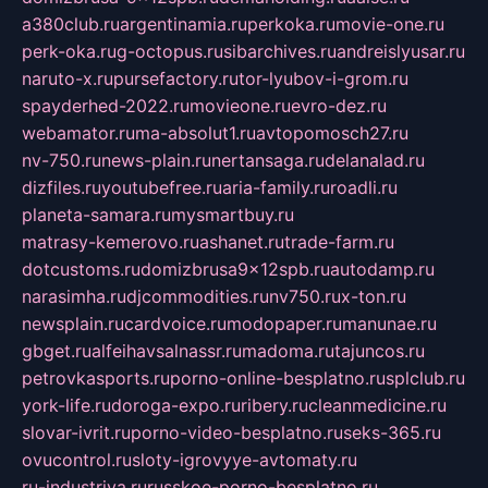
a380club.ru
argentinamia.ru
perkoka.ru
movie-one.ru
perk-oka.ru
g-octopus.ru
sibarchives.ru
andreislyusar.ru
naruto-x.ru
pursefactory.ru
tor-lyubov-i-grom.ru
spayderhed-2022.ru
movieone.ru
evro-dez.ru
webamator.ru
ma-absolut1.ru
avtopomosch27.ru
nv-750.ru
news-plain.ru
nertansaga.ru
delanalad.ru
dizfiles.ru
youtubefree.ru
aria-family.ru
roadli.ru
planeta-samara.ru
mysmartbuy.ru
matrasy-kemerovo.ru
ashanet.ru
trade-farm.ru
dotcustoms.ru
domizbrusa9x12spb.ru
autodamp.ru
narasimha.ru
djcommodities.ru
nv750.ru
x-ton.ru
newsplain.ru
cardvoice.ru
modopaper.ru
manunae.ru
gbget.ru
alfeihavsalnassr.ru
madoma.ru
tajuncos.ru
petrovkasports.ru
porno-online-besplatno.ru
splclub.ru
york-life.ru
doroga-expo.ru
ribery.ru
cleanmedicine.ru
slovar-ivrit.ru
porno-video-besplatno.ru
seks-365.ru
ovucontrol.ru
sloty-igrovyye-avtomaty.ru
ru-industriya.ru
russkoe-porno-besplatno.ru