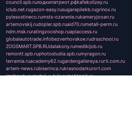
council.spb.ru
лодкипатриот.рф
kafekolizey.ru
iclub.net.ru
gazon-easy.ru
sugarepilekb.ru
grinox.ru
pylesostineco.ru
msts-ozarenie.ru
kameryjooan.ru
artemovskij.ru
dopler.spb.ru
aid70.ru
metall-perm.ru
ndm.msk.ru
ratingzooshop.ru
apiaccess.ru
globalautotrade.info
bezverhovskoe.ru
drsschool.ru
ZOOSMART.SPB.RU
dalakony.ru
medikijob.ru
remontt.spb.ru
photostudia.spb.ru
myragon.ru
terramia.ru
academy62.ru
gardengallereya.ru
rti.com.ru
artem-news.ru
biserinca.ru
krasnodarkurort.com
imshowtv.ru
mebel-v-tule.ru
mobtopik.ru
pcsecurity.net.ru
tool-sib.ru
multimetrunit.ru
sp-tour.ru
fan-cs.ru
santeh-russia.ru
symbian9.net.ru
DSHAIR.RU
tmmotors.spb.ru
xjocuricopii.com
musavtomat.msk.ru
obustrojdom.ru
sovetcik.ru
ybaranovskaya.ru
ppknews.ru
cult-alshei.ru
JAPANRUSSIA.RU
proekciyamebel.ru
imper-finans.ru
rim.org.ru
glamourai.ru
brassminus.ru
zabor-pro.ru
ftn.pp.ru