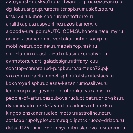
avtoyurist-moskva1.ru
hardware.org.ru
схема-авто.рф
dg-lab.ru
angrup.ru
recruiter.spb.ru
music8.spb.ru
krsk124.ru
kubok.spb.ru
romanofforex.ru
analitikaplus.ru
spyonline.ru
zosikamery.ru
sloboda-ural.pp.ru
AUTO-COM.SU
hohota.net
alimy.ru
online-z.com
aromat-vostoka.ru
otdelkaexp.ru
mobilvest.ru
bbd.net.ru
mebelshop.msk.ru
smp-forum.ru
bastion-td.ru
kosmoscreative.ru
avrmotors.ru
art-galadesign.ru
tiffany-c.ru
ecostep-samara.ru
d-p.spb.ru
галактика73.рф
sko.com.ru
davitamebel-spb.ru
fotsis.ru
tesiaes.ru
kokoroyari.spb.ru
blesna-kazan.ru
mossilver.ru
lenderoq.ru
sergeydobrin.ru
tochkazvuka.msk.ru
people-of-art.ru
bezzubova.ru
clubtibet.ru
orior-aks.ru
dynamoauto.ru
szk-favorit.ru
carlines.ru
flatnsk.ru
kingbolenskaner.ru
alex-motor.ru
astroline.net.ru
act1.spb.ru
polyglot.com.ru
gidlipetsk.ru
ooo-driada.ru
detsad125.ru
mir-zdoroviya.ru
bruslanovo.ru
siterem.ru