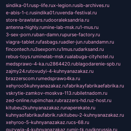
sindika-01.ru
sp-life.ru
x-legion.ru
sib-archives.ru
e-abis-1-c.ru
sindika01.ru
venda-festival.ru
store-brawlstars.ru
dooraleksandria.ru
antenna-highly.ru
mine-lab-msk.ru
1-mus.ru
3-sex-porn.ru
ban-damn.ru
purse-factory.ru
viagra-tablet.ru
fasbags.ru
adler-jun.ru
bandamn.ru
fincontech.ru
3sexporn.ru
1mus.ru
darksand.ru
rebus-toys.ru
minelab-msk.ru
alabuga-cityhotel.ru
medsprawo-4-ka.ru
2864420.ru
blagodarenie-spb.ru
zajmy24.ru
tovudyi-4-kuhnyanazakaz.ru
brazzerscom.ru
medsprawo4ka.ru
xehyroo5kuhnyanazakaz.ru
fabrikayfabrikaefabrika.ru
vskrytie-zamkov-moskva-113.ru
biletnadom.ru
zed-online.ru
pimchax.ru
brazzers-hd.ru
z-host.ru
kitubeu2kuhnyanazakaz.ru
naperekate.ru
kuhnyaofabrikaufabrik.ru
kitubeu-2-kuhnyanazakaz.ru
xehyroo-5-kuhnyanazakaz.ru
cs-68.ru
guzywia-4-kuhnyanazakaz.ru
mir-tk.ru
vlknrussia.ru