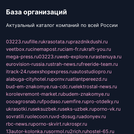
База организаций
Актуальный каталог компаний по всей России
03223.ru
ufille.ru
krasotata.ru
prazdnikdushi.ru
veetbox.ru
cinemapost.ru
ciam-fr.ru
kraft-you.ru
mega-press.ru
03223.ru
web-explore.ru
rastenuya.ru
eurovision-russia.ru
strah-news.ru
freeride-team.ru
itrack-24.ru
sexshopexpress.ru
autostudiopro.ru
alabuga-cityhotel.ru
pornv.ru
atlantpereezd.ru
bud-em-znakomye.ru
a-cdc.ru
elektrostal-news.ru
korolevremont-market.ru
budem-znakomye.ru
oooagrosnab.ru
fpodaso.ru
emfire.ru
pro-otdelky.ru
ukrasotki.ru
seksuzbek.ru
seks-uzbek.ru
porno-vk.ru
sovratili.ru
olecoon.ru
vd-dosug.ru
adonyev.ru
rbc-news.ru
porno-skvirt.ru
krospr.ru
13autor-kolonka.ru
sormol.ru
2rich.ru
hostel-65.ru