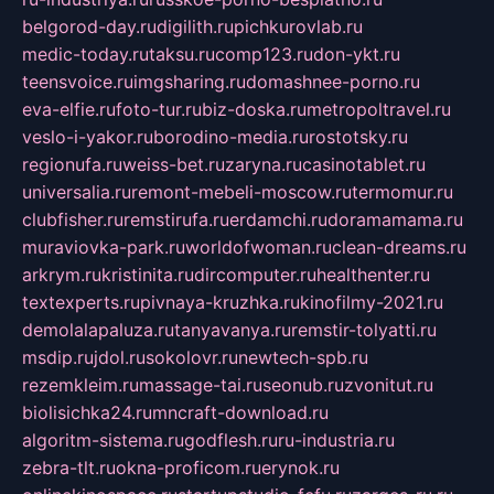
belgorod-day.ru
digilith.ru
pichkurovlab.ru
medic-today.ru
taksu.ru
comp123.ru
don-ykt.ru
teensvoice.ru
imgsharing.ru
domashnee-porno.ru
eva-elfie.ru
foto-tur.ru
biz-doska.ru
metropoltravel.ru
veslo-i-yakor.ru
borodino-media.ru
rostotsky.ru
regionufa.ru
weiss-bet.ru
zaryna.ru
casinotablet.ru
universalia.ru
remont-mebeli-moscow.ru
termomur.ru
clubfisher.ru
remstirufa.ru
erdamchi.ru
doramamama.ru
muraviovka-park.ru
worldofwoman.ru
clean-dreams.ru
arkrym.ru
kristinita.ru
dircomputer.ru
healthenter.ru
textexperts.ru
pivnaya-kruzhka.ru
kinofilmy-2021.ru
demolalapaluza.ru
tanyavanya.ru
remstir-tolyatti.ru
msdip.ru
jdol.ru
sokolovr.ru
newtech-spb.ru
rezemkleim.ru
massage-tai.ru
seonub.ru
zvonitut.ru
biolisichka24.ru
mncraft-download.ru
algoritm-sistema.ru
godflesh.ru
ru-industria.ru
zebra-tlt.ru
okna-proficom.ru
erynok.ru