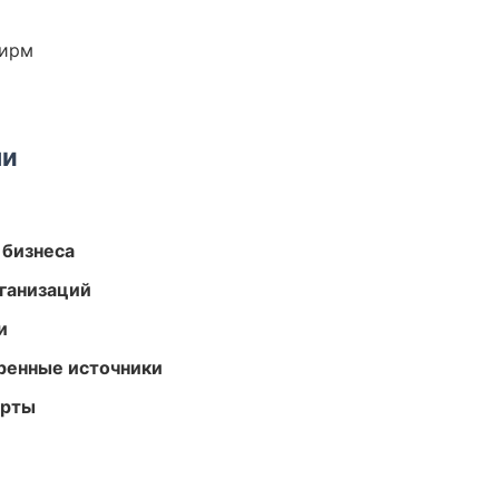
фирм
ми
 бизнеса
ганизаций
и
еренные источники
арты