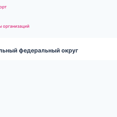
порт
ы организаций
альный федеральный округ