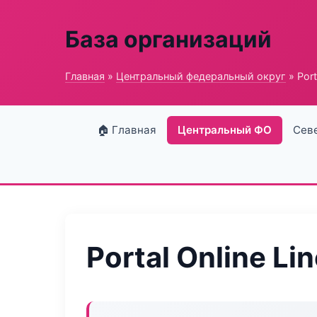
База организаций
Главная
»
Центральный федеральный округ
» Port
🏠 Главная
Центральный ФО
Сев
Portal Online Li