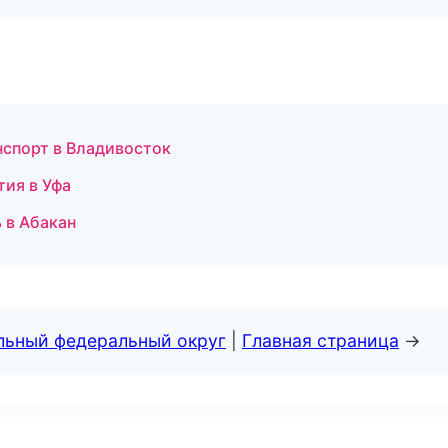
нспорт в Владивосток
тия в Уфа
 в Абакан
альный федеральный округ
|
Главная страница
→