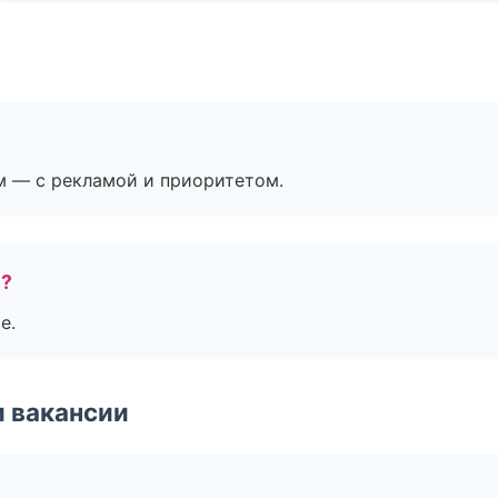
м — с рекламой и приоритетом.
е?
е.
и вакансии