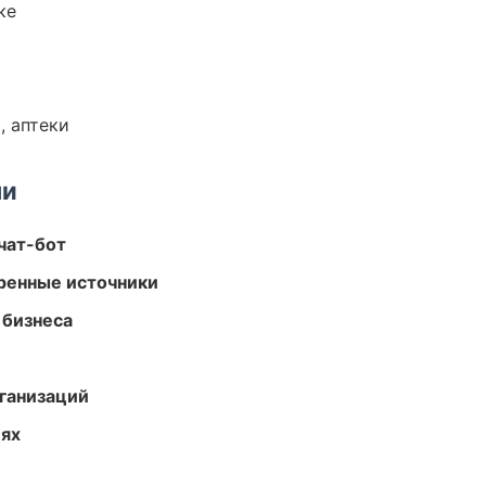
ке
, аптеки
ми
чат-бот
еренные источники
 бизнеса
ганизаций
иях