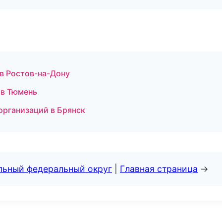
 в Ростов-на-Дону
 в Тюмень
организаций в Брянск
альный федеральный округ
|
Главная страница
→