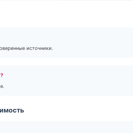
роверенные источники.
е?
е.
имость